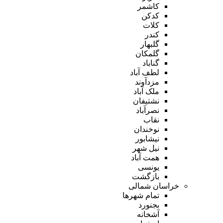
کاشمر
کدکن
کلات
کندر
گلبهار
گلمکان
گناباد
لطف آباد
مزدآوند
ملک آباد
نشتیفان
نصرآباد
نقاب
نوخندان
نیشابور
نیل شهر
همت آباد
یونسی
بازگشت
خراسان شمالی
تمام شهر‌ها
بجنورد
آشخانه