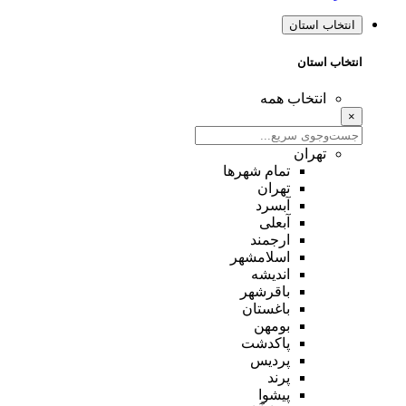
انتخاب استان
انتخاب استان
انتخاب همه
×
تهران
تمام شهر‌ها
تهران
آبسرد
آبعلی
ارجمند
اسلامشهر
اندیشه
باقرشهر
باغستان
بومهن
پاکدشت
پردیس
پرند
پیشوا