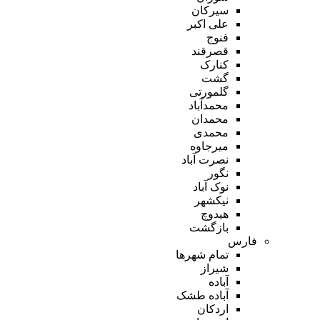
سیرکان
علی اکبر
فنوج
قصرقند
کنارک
گشت
گلمورتی
محمدآباد
محمدان
محمدی
میرجاوه
نصرت آباد
نگور
نوک آباد
نیکشهر
هیدوچ
بازگشت
فارس
تمام شهر‌ها
شیراز
آباده
آباده طشک
اردکان