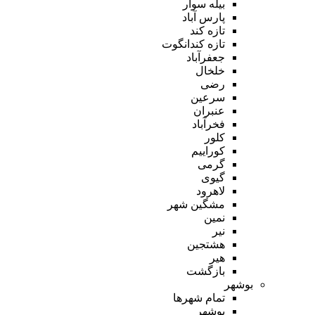
بیله سوار
پارس آباد
تازه کند
تازه کندانگوت
جعفرآباد
خلخال
رضی
سرعین
عنبران
فخرآباد
کلور
کوراییم
گرمی
گیوی
لاهرود
مشگین شهر
نمین
نیر
هشتجین
هیر
بازگشت
بوشهر
تمام شهر‌ها
بوشهر