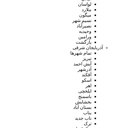
لواسان
ملارد
میگون
نسیم شهر
نصیرآباد
وحیدیه
ورامین
بازگشت
آذربایجان شرقی
تمام شهر‌ها
تبریز
آبش احمد
آذرشهر
آقکند
اسکو
اهر
ایلخچی
باسمنج
بخشایش
بستان آباد
بناب
ناب جدید
ترک