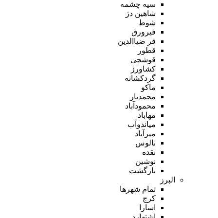
سیه چشمه
شاهین دژ
شوط
فیرورق
قر ضیاالدین
قطور
قوشچی
کشاورز
گردکشانه
ماکو
محمدیار
محمودآباد
مهاباد
میاندوآب
میرآباد
نالوس
نقده
نوشین
بازگشت
البرز
تمام شهر‌ها
کرج
اسارا
اشتهارد