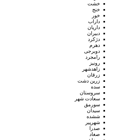
خشت
خنج
خور
داراب
داریان
دبیران
دژکرد
دهرم
دوبرجی
رامجرد
رونیز
زاهدشهر
زرقان
زرین دشت
سده
سروستان
سعادت شهر
سورمق
سیدان
ششده
شهرپیر
صدرا
صغاد