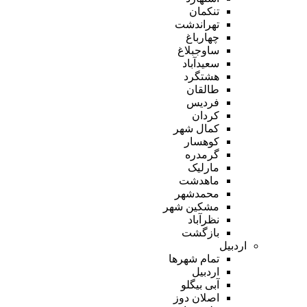
تنکمان
تهراندشت
چهارباغ
ساوجبلاغ
سعیدآباد
هشتگرد
طالقان
فردیس
کردان
کمال شهر
کوهسار
گرمدره
مارلیک
ماهدشت
محمدشهر
مشکین شهر
نظرآباد
بازگشت
اردبیل
تمام شهر‌ها
اردبیل
آبی بیگلو
اصلان دوز