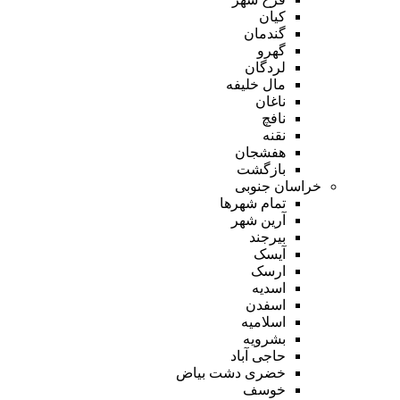
کیان
گندمان
گهرو
لردگان
مال خلیفه
ناغان
نافچ
نقنه
هفشجان
بازگشت
خراسان جنوبی
تمام شهر‌ها
آرین شهر
بیرجند
آیسک
ارسک
اسدیه
اسفدن
اسلامیه
بشرویه
حاجی آباد
خضری دشت بیاض
خوسف