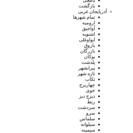
یامچی
بازگشت
آذربایجان غربی
تمام شهر‌ها
ارومیه
آواجیق
اشنویه
ایواوغلی
باروق
بازرگان
بوکان
پلدشت
پیرانشهر
تازه شهر
تکاب
چهاربرج
خوی
دیزج دیز
ربط
سردشت
سرو
سلماس
سیلوانه
سیمینه