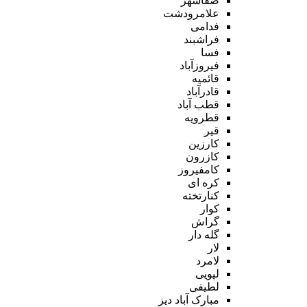
صفاشهر
علامرودشت
فدامی
فراشبند
فسا
فیروزآباد
قائمیه
قادرآباد
قطب آباد
قطرویه
قیر
کارزین
کازرون
کامفیروز
کره ای
کنارتخته
کوار
گراش
گله دار
لار
لامرد
لپویی
لطیفی
مبارک آباد دیز