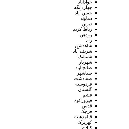
جوادآباد
چهاردانگه
حسن آباد
دماوند
دیزین
رباط کریم
رودهن
ری
شاهدشهر
شریف آباد
شمشک
شهریار
صالح آباد
صباشهر
صفادشت
فردوسیه
گلستان
فشم
فیروزکوه
قدس
قرچک
قیامدشت
کهریزک
کیلان