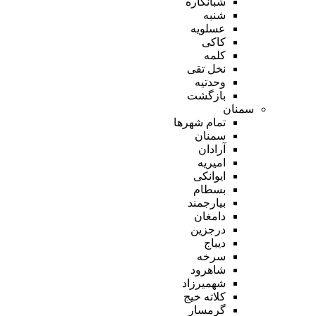
شبانکاره
شنبه
عسلویه
کاکی
کلمه
نخل تقی
وحدتیه
بازگشت
سمنان
تمام شهر‌ها
سمنان
آرادان
امیریه
ایوانکی
بسطام
بیارجمند
دامغان
درجزین
دیباج
سرخه
شاهرود
شهمیرزاد
کلاته خیج
گرمسار