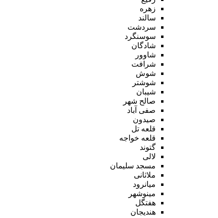
زهره
سالند
سردشت
سوسنگرد
شادگان
شاوور
شرافت
شوش
شوشتر
شیبان
صالح شهر
صفی آباد
صیدون
قلعه تل
قلعه خواجه
گتوند
لالی
مسجد سلیمان
ملاثانی
میانرود
مینوشهر
هفتگل
هندیجان