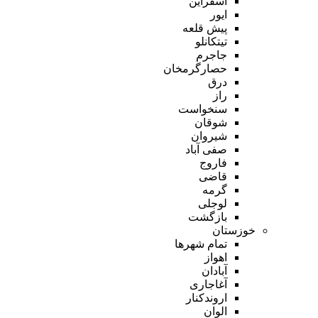
اسفراین
ایور
پیش قلعه
تیتکانلو
جاجرم
حصارگرمخان
درق
راز
سنخواست
شوقان
شیروان
صفی آباد
فاروج
قاضی
گرمه
لوجلی
بازگشت
خوزستان
تمام شهر‌ها
اهواز
آبادان
آغاجاری
اروندکنار
الوان