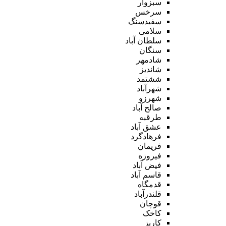
سبزوار
سرخس
سفیدسنگ
سلامی
سلطان آباد
سنگان
شادمهر
شاندیز
ششتمد
شهرآباد
شهرزو
صالح آباد
طرقبه
عشق آباد
فرهادگرد
فریمان
فیروزه
فیض آباد
قاسم آباد
قدمگاه
قلندرآباد
قوچان
کاخک
کاریز