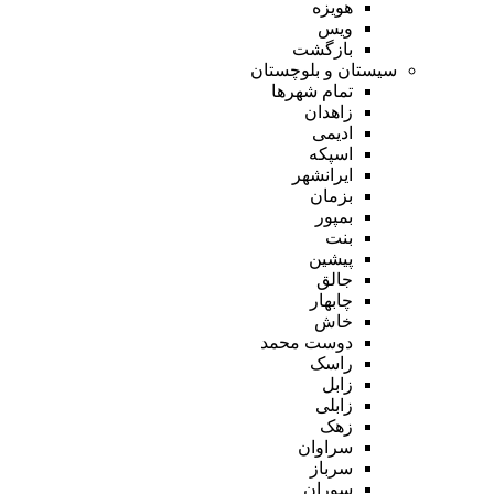
هویزه
ویس
بازگشت
سیستان و بلوچستان
تمام شهر‌ها
زاهدان
ادیمی
اسپکه
ایرانشهر
بزمان
بمپور
بنت
پیشین
جالق
چابهار
خاش
دوست محمد
راسک
زابل
زابلی
زهک
سراوان
سرباز
سوران