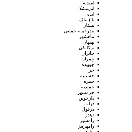
امیدیه
اندیمشک
ایذه
باغ ملک
بستان
بندر امام خمینی
ماهشهر
بهبهان
ترکالکی
جایزان
چمران
چوبیده
حر
حسینیه
حمزه
حمیدیه
خرمشهر
دارخوین
دزآب
دزفول
دهدز
رامشیر
رامهرمز
رفیع