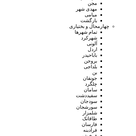
مجن
مهدی شهر
میامی
بازگشت
چهارمحال و بختیاری
تمام شهر‌ها
شهرکرد
آلونی
اردل
باباحیدر
بروجن
بلداجی
بن
جونقان
چلگرد
سامان
سفیددشت
سودجان
سورشجان
شلمزار
طاقانک
فارسان
فرادبنه
فرخ شهر