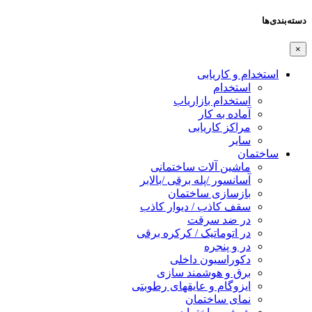
دسته‌بندی‌ها
×
استخدام و کاریابی
استخدام
استخدام بازاریاب
آماده به کار
مراکز کاریابی
سایر
ساختمان
ماشین آلات ساختمانی
آسانسور /پله برقی /بالابر
بازسازی ساختمان
سقف کاذب / دیوار کاذب
در ضد سرقت
در اتوماتیک / کرکره برقی
در و پنجره
دکوراسیون داخلی
برق و هوشمند سازی
ایزوگام و عایقهای رطوبتی
نمای ساختمان