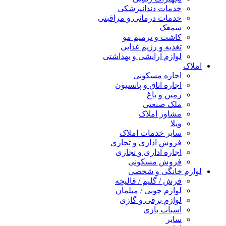
خدمات دندانپزشکی
خدمات درمانی و مراقبتی
سمعک
کاشت و ترمیم مو
تغذیه و رژیم غذایی
لوازم آرایشی و بهداشتی
املاک
اجاره مسکونی
اجاره اتاق و پانسیون
زمین و باغ
ملک صنعتی
مشاور املاک
ویلا
سایر خدمات املاک
فروش اداری و تجاری
اجاره اداری و تجاری
فروش مسکونی
لوازم خانگی و شخصی
فرش / گلیم / قالیچه
لوازم چوبی / مبلمان
لوازم برقی و گازی
اسباب بازی
سایر