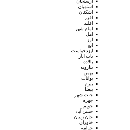
ارسنجان
استهبان
اشکنان
افزر
اقلید
امام شهر
اهل
اوز
ایج
ایزدخواست
باب انار
بالاده
بنارویه
بهمن
بوانات
بیرم
بیضا
جنت شهر
جهرم
جویم
حسن آباد
خان زنیان
خاوران
خرامه