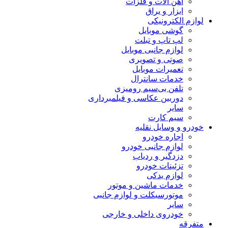
آهن آلات و فلزات
ابزار و یراق
لوازم الکترونیکی
گوشی موبایل
لپ تاپ و تبلت
لوازم جانبی موبایل
صوتی و تصویری
تعمیرات موبایل
خدمات سانترال
تلفن بی‌سیم رومیزی
دوربین عکاسی و فیلمبرداری
سایر
سیم کارت
خودرو و وسایل نقلیه
اجاره خودرو
لوازم جانبی خودرو
دزدگیر و ردیاب
تزئینات خودرو
لوازم یدکی
خدمات ماشین و موتور
موتورسیکلت و لوازم جانبی
سایر
خودروی داخلی و خارجی
متفرقه