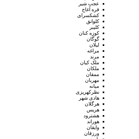
عجب شیر
قره آغاج
کشکسرای
کلوانق
کلیبر
کوزه کنان
گوگان
لیلان
مراغه
مرند
ملک کیان
ملکان
ممقان
مهربان
میانه
نظرکهریزی
هادی شهر
هرگلان
هریس
هشترود
هوراند
وایقان
ورزقان