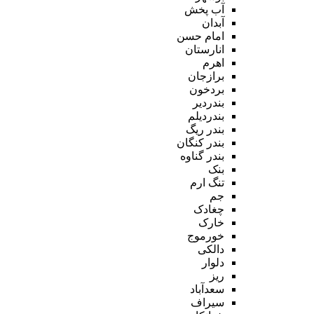
آب پخش
آبدان
امام حسن
انارستان
اهرم
برازجان
بردخون
بندردیر
بندردیلم
بندر ریگ
بندر کنگان
بندر گناوه
بنک
تنگ ارم
جم
چغادک
خارک
خورموج
دالکی
دلوار
ریز
سعدآباد
سیراف