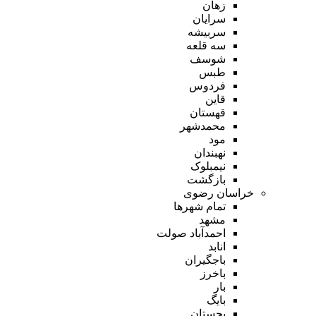
زهان
سرایان
سربیشه
سه قلعه
شوسف
طبس
فردوس
قاین
قهستان
محمدشهر
مود
نهبندان
نیمبلوک
بازگشت
خراسان رضوی
تمام شهر‌ها
مشهد
احمدآباد صولت
انابد
باجگیران
باخرز
بار
بایگ
بجستان