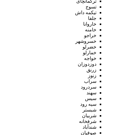
ترکمانچای
تسوج
تیکمه داش
جلفا
خاروانا
خامنه
خراجو
خسروشهر
خضرلو
خمارلو
خواجه
دوزدوزان
زرنق
زنوز
سراب
سردرود
سهند
سیس
سیه رود
شبستر
شربیان
شرفخانه
شندآباد
صوفیان