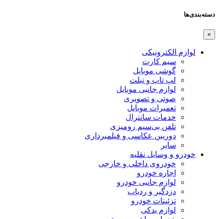
دسته‌بندی‌ها
×
لوازم الکترونیکی
سیم کارت
گوشی موبایل
لپ تاپ و تبلت
لوازم جانبی موبایل
صوتی و تصویری
تعمیرات موبایل
خدمات سانترال
تلفن بی‌سیم رومیزی
دوربین عکاسی و فیلمبرداری
سایر
خودرو و وسایل نقلیه
خودروی داخلی و خارجی
اجاره خودرو
لوازم جانبی خودرو
دزدگیر و ردیاب
تزئینات خودرو
لوازم یدکی