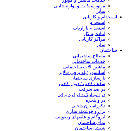
خدمات ماشین و موتور
موتورسیکلت و لوازم جانبی
سایر
استخدام و کاریابی
استخدام
استخدام بازاریاب
آماده به کار
مراکز کاریابی
سایر
ساختمان
مصالح ساختمانی
خدمات ساختمانی
ماشین آلات ساختمانی
آسانسور /پله برقی /بالابر
بازسازی ساختمان
سقف کاذب / دیوار کاذب
در ضد سرقت
در اتوماتیک / کرکره برقی
در و پنجره
دکوراسیون داخلی
برق و هوشمند سازی
ایزوگام و عایقهای رطوبتی
نمای ساختمان
شیشه ساختمان