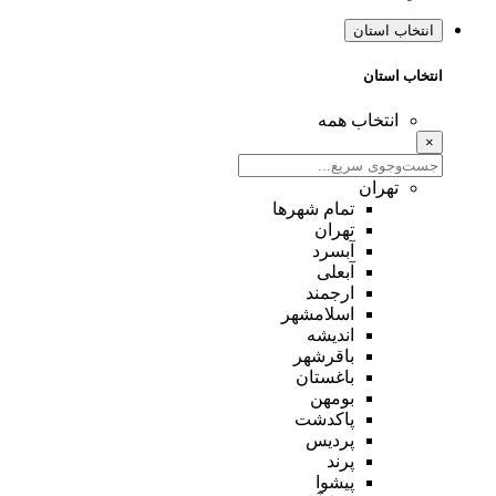
انتخاب استان
انتخاب استان
انتخاب همه
×
تهران
تمام شهر‌ها
تهران
آبسرد
آبعلی
ارجمند
اسلامشهر
اندیشه
باقرشهر
باغستان
بومهن
پاکدشت
پردیس
پرند
پیشوا