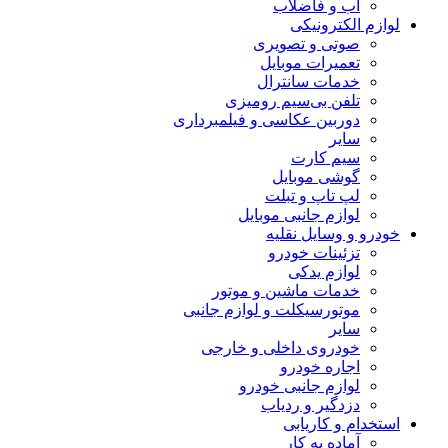
آب و فاضلاب
لوازم الکترونیکی
صوتی و تصویری
تعمیرات موبایل
خدمات سانترال
تلفن بی‌سیم رومیزی
دوربین عکاسی و فیلمبرداری
سایر
سیم کارت
گوشی موبایل
لپ تاپ و تبلت
لوازم جانبی موبایل
خودرو و وسایل نقلیه
تزئینات خودرو
لوازم یدکی
خدمات ماشین و موتور
موتورسیکلت و لوازم جانبی
سایر
خودروی داخلی و خارجی
اجاره خودرو
لوازم جانبی خودرو
دزدگیر و ردیاب
استخدام و کاریابی
آماده به کار