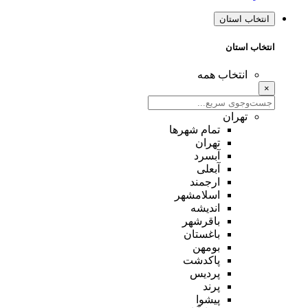
انتخاب استان
انتخاب استان
انتخاب همه
×
تهران
تمام شهر‌ها
تهران
آبسرد
آبعلی
ارجمند
اسلامشهر
اندیشه
باقرشهر
باغستان
بومهن
پاکدشت
پردیس
پرند
پیشوا