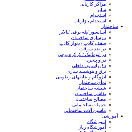
مراکز کاریابی
سایر
استخدام
استخدام بازاریاب
ساختمان
آسانسور /پله برقی /بالابر
بازسازی ساختمان
سقف کاذب / دیوار کاذب
در ضد سرقت
در اتوماتیک / کرکره برقی
در و پنجره
دکوراسیون داخلی
برق و هوشمند سازی
ایزوگام و عایقهای رطوبتی
نمای ساختمان
شیشه ساختمان
نقاشی ساختمان
مصالح ساختمانی
خدمات ساختمانی
ماشین آلات ساختمانی
آموزشی
آموزشگاه
آموزشگاه زبان