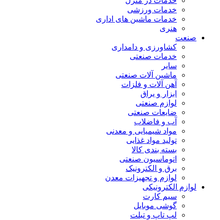
خدمات در منزل
خدمات ورزشی
خدمات ماشین های اداری
هنری
صنعت
کشاورزی و دامداری
خدمات صنعتی
سایر
ماشین آلات صنعتی
آهن آلات و فلزات
ابزار و یراق
لوازم صنعتی
ضایعات صنعتی
آب و فاضلاب
مواد شیمیایی و معدنی
تولید مواد غذایی
بسته بندی کالا
اتوماسیون صنعتی
برق و الکترونیک
لوازم و تجهیزات معدن
لوازم الکترونیکی
سیم کارت
گوشی موبایل
لپ تاپ و تبلت