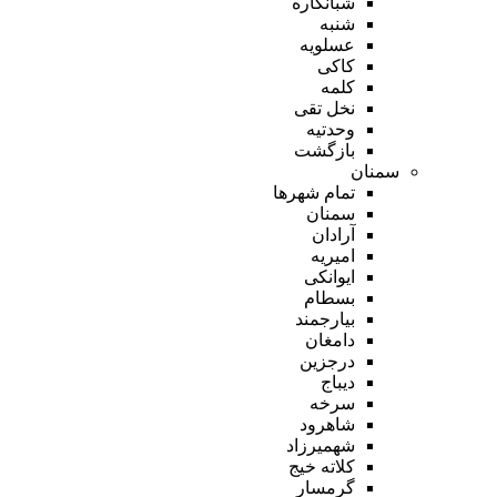
شبانکاره
شنبه
عسلویه
کاکی
کلمه
نخل تقی
وحدتیه
بازگشت
سمنان
تمام شهر‌ها
سمنان
آرادان
امیریه
ایوانکی
بسطام
بیارجمند
دامغان
درجزین
دیباج
سرخه
شاهرود
شهمیرزاد
کلاته خیج
گرمسار