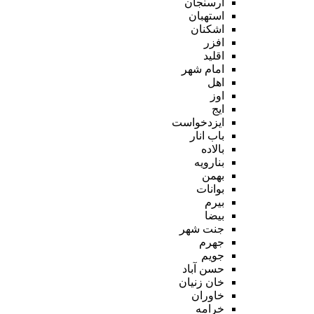
ارسنجان
استهبان
اشکنان
افزر
اقلید
امام شهر
اهل
اوز
ایج
ایزدخواست
باب انار
بالاده
بنارویه
بهمن
بوانات
بیرم
بیضا
جنت شهر
جهرم
جویم
حسن آباد
خان زنیان
خاوران
خرامه