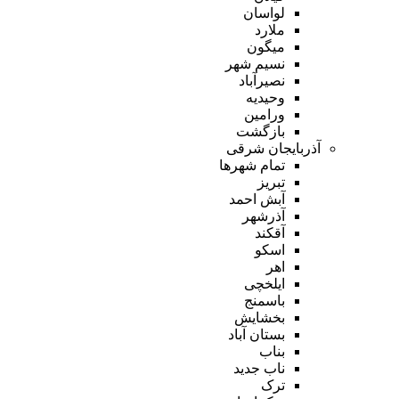
لواسان
ملارد
میگون
نسیم شهر
نصیرآباد
وحیدیه
ورامین
بازگشت
آذربایجان شرقی
تمام شهر‌ها
تبریز
آبش احمد
آذرشهر
آقکند
اسکو
اهر
ایلخچی
باسمنج
بخشایش
بستان آباد
بناب
ناب جدید
ترک