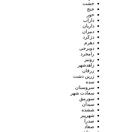
خشت
خنج
خور
داراب
داریان
دبیران
دژکرد
دهرم
دوبرجی
رامجرد
رونیز
زاهدشهر
زرقان
زرین دشت
سده
سروستان
سعادت شهر
سورمق
سیدان
ششده
شهرپیر
صدرا
صغاد