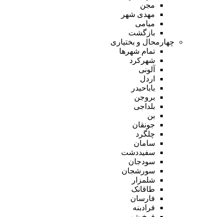
مجن
مهدی شهر
میامی
بازگشت
چهارمحال و بختیاری
تمام شهر‌ها
شهرکرد
آلونی
اردل
باباحیدر
بروجن
بلداجی
بن
جونقان
چلگرد
سامان
سفیددشت
سودجان
سورشجان
شلمزار
طاقانک
فارسان
فرادبنه
فرخ شهر