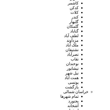
کاشمر
کدکن
کلات
کندر
گلبهار
گلمکان
گناباد
لطف آباد
مزدآوند
ملک آباد
نشتیفان
نصرآباد
نقاب
نوخندان
نیشابور
نیل شهر
همت آباد
یونسی
بازگشت
خراسان شمالی
تمام شهر‌ها
بجنورد
آشخانه