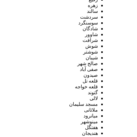
زهره
سالند
سردشت
سوسنگرد
شادگان
شاوور
شرافت
شوش
شوشتر
شیبان
صالح شهر
صفی آباد
صیدون
قلعه تل
قلعه خواجه
گتوند
لالی
مسجد سلیمان
ملاثانی
میانرود
مینوشهر
هفتگل
هندیجان