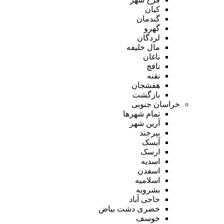
کیان
گندمان
گهرو
لردگان
مال خلیفه
ناغان
نافچ
نقنه
هفشجان
بازگشت
خراسان جنوبی
تمام شهر‌ها
آرین شهر
بیرجند
آیسک
ارسک
اسدیه
اسفدن
اسلامیه
بشرویه
حاجی آباد
خضری دشت بیاض
خوسف