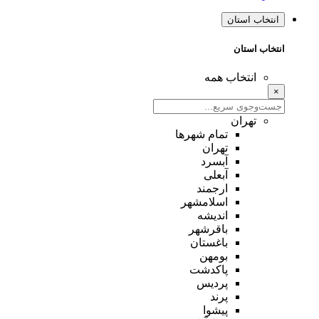
انتخاب استان
انتخاب استان
انتخاب همه
×
تهران
تمام شهر‌ها
تهران
آبسرد
آبعلی
ارجمند
اسلامشهر
اندیشه
باقرشهر
باغستان
بومهن
پاکدشت
پردیس
پرند
پیشوا