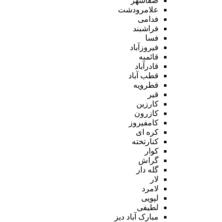
صفاشهر
علامرودشت
فدامی
فراشبند
فسا
فیروزآباد
قائمیه
قادرآباد
قطب آباد
قطرویه
قیر
کارزین
کازرون
کامفیروز
کره ای
کنارتخته
کوار
گراش
گله دار
لار
لامرد
لپویی
لطیفی
مبارک آباد دیز