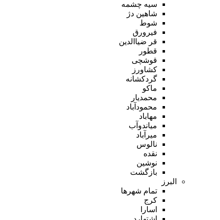
سیه چشمه
شاهین دژ
شوط
فیرورق
قر ضیاالدین
قطور
قوشچی
کشاورز
گردکشانه
ماکو
محمدیار
محمودآباد
مهاباد
میاندوآب
میرآباد
نالوس
نقده
نوشین
بازگشت
البرز
تمام شهر‌ها
کرج
اسارا
اشتهارد