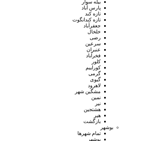
بیله سوار
پارس آباد
تازه کند
تازه کندانگوت
جعفرآباد
خلخال
رضی
سرعین
عنبران
فخرآباد
کلور
کوراییم
گرمی
گیوی
لاهرود
مشگین شهر
نمین
نیر
هشتجین
هیر
بازگشت
بوشهر
تمام شهر‌ها
بوشهر