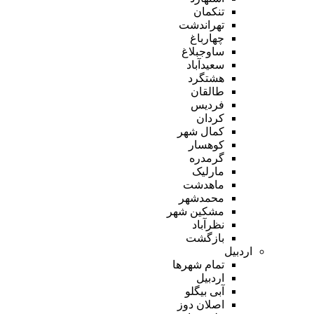
تنکمان
تهراندشت
چهارباغ
ساوجبلاغ
سعیدآباد
هشتگرد
طالقان
فردیس
کردان
کمال شهر
کوهسار
گرمدره
مارلیک
ماهدشت
محمدشهر
مشکین شهر
نظرآباد
بازگشت
اردبیل
تمام شهر‌ها
اردبیل
آبی بیگلو
اصلان دوز