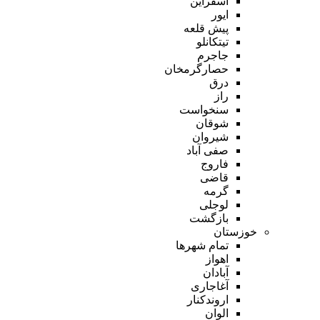
اسفراین
ایور
پیش قلعه
تیتکانلو
جاجرم
حصارگرمخان
درق
راز
سنخواست
شوقان
شیروان
صفی آباد
فاروج
قاضی
گرمه
لوجلی
بازگشت
خوزستان
تمام شهر‌ها
اهواز
آبادان
آغاجاری
اروندکنار
الوان