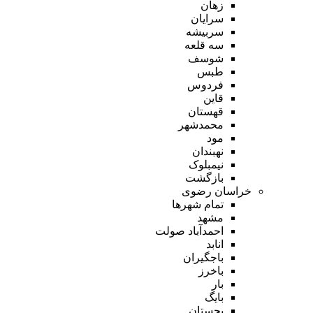
زهان
سرایان
سربیشه
سه قلعه
شوسف
طبس
فردوس
قاین
قهستان
محمدشهر
مود
نهبندان
نیمبلوک
بازگشت
خراسان رضوی
تمام شهر‌ها
مشهد
احمدآباد صولت
انابد
باجگیران
باخرز
بار
بایگ
بجستان