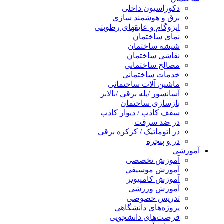
دکوراسیون داخلی
برق و هوشمند سازی
ایزوگام و عایقهای رطوبتی
نمای ساختمان
شیشه ساختمان
نقاشی ساختمان
مصالح ساختمانی
خدمات ساختمانی
ماشین آلات ساختمانی
آسانسور /پله برقی /بالابر
بازسازی ساختمان
سقف کاذب / دیوار کاذب
در ضد سرقت
در اتوماتیک / کرکره برقی
در و پنجره
آموزشی
آموزش تخصصی
آموزش موسیقی
آموزش کامپیوتر
آموزش ورزشی
تدریس خصوصی
پروژه‌های دانشگاهی
فرصت‌های دانشجویی