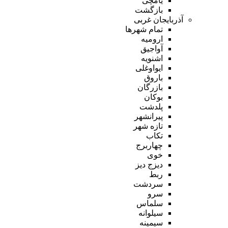
یامچی
بازگشت
آذربایجان غربی
تمام شهر‌ها
ارومیه
آواجیق
اشنویه
ایواوغلی
باروق
بازرگان
بوکان
پلدشت
پیرانشهر
تازه شهر
تکاب
چهاربرج
خوی
دیزج دیز
ربط
سردشت
سرو
سلماس
سیلوانه
سیمینه