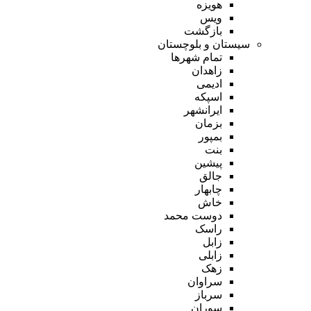
هویزه
ویس
بازگشت
سیستان و بلوچستان
تمام شهر‌ها
زاهدان
ادیمی
اسپکه
ایرانشهر
بزمان
بمپور
بنت
پیشین
جالق
چابهار
خاش
دوست محمد
راسک
زابل
زابلی
زهک
سراوان
سرباز
سوران