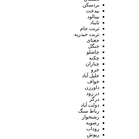
بردسکن
بیدخت
بینالود
تایباد
تربت جام
تربت حیدریه
جغتای
جنگل
چاشلو
چکنه
چناران
خرو
خلیل آباد
خواف
داورزن
در رود
درگز
دولت آباد
رباط سنگ
رشتخوار
رضویه
روداب
ریوش