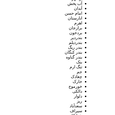
آب پخش
آبدان
امام حسن
انارستان
اهرم
برازجان
بردخون
بندردیر
بندردیلم
بندر ریگ
بندر کنگان
بندر گناوه
بنک
تنگ ارم
جم
چغادک
خارک
خورموج
دالکی
دلوار
ریز
سعدآباد
سیراف