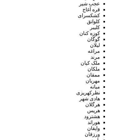
عجب شیر
قره آغاج
کشکسرای
کلوانق
کلیبر
کوزه کنان
گوگان
لیلان
مراغه
مرند
ملک کیان
ملکان
ممقان
مهربان
میانه
نظرکهریزی
هادی شهر
هرگلان
هریس
هشترود
هوراند
وایقان
ورزقان