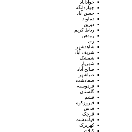
جوادآباد
چهاردانگه
حسن آباد
دماوند
دیزین
رباط کریم
رودهن
ری
شاهدشهر
شریف آباد
شمشک
شهریار
صالح آباد
صباشهر
صفادشت
فردوسیه
گلستان
فشم
فیروزکوه
قدس
قرچک
قیامدشت
کهریزک
کیلان