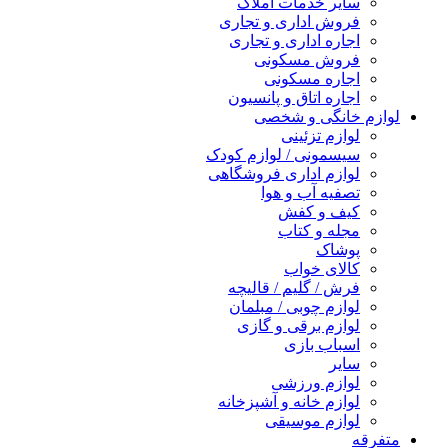
سایر خدمات املاک
فروش اداری و تجاری
اجاره اداری و تجاری
فروش مسکونی
اجاره مسکونی
اجاره اتاق و پانسیون
لوازم خانگی و شخصی
لوازم تزئینی
سیسمونی / لوازم کودک
لوازم اداری فروشگاهی
تصفیه آب و هوا
کیف و کفش
مجله و کتاب
پوشاک
کالای خواب
فرش / گلیم / قالیچه
لوازم چوبی / مبلمان
لوازم برقی و گازی
اسباب بازی
سایر
لوازم ورزشی
لوازم خانه و آشپزخانه
لوازم موسیقی
متفرقه