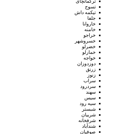
ترکمانچای
تسوج
تیکمه داش
جلفا
خاروانا
خامنه
خراجو
خسروشهر
خضرلو
خمارلو
خواجه
دوزدوزان
زرنق
زنوز
سراب
سردرود
سهند
سیس
سیه رود
شبستر
شربیان
شرفخانه
شندآباد
صوفیان