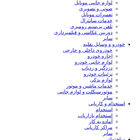
لوازم جانبی موبایل
صوتی و تصویری
تعمیرات موبایل
خدمات سانترال
تلفن بی‌سیم رومیزی
دوربین عکاسی و فیلمبرداری
سایر
خودرو و وسایل نقلیه
خودروی داخلی و خارجی
اجاره خودرو
لوازم جانبی خودرو
دزدگیر و ردیاب
تزئینات خودرو
لوازم یدکی
خدمات ماشین و موتور
موتورسیکلت و لوازم جانبی
سایر
استخدام و کاریابی
استخدام
استخدام بازاریاب
آماده به کار
مراکز کاریابی
سایر
ساختمان