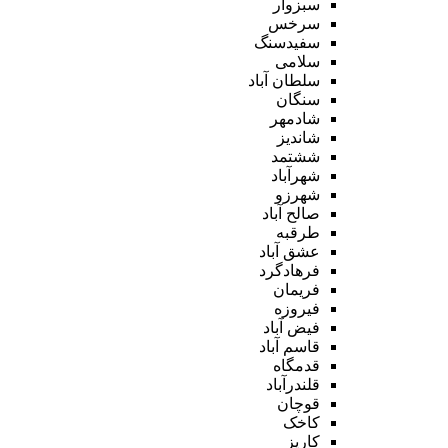
سبزوار
سرخس
سفیدسنگ
سلامی
سلطان آباد
سنگان
شادمهر
شاندیز
ششتمد
شهرآباد
شهرزو
صالح آباد
طرقبه
عشق آباد
فرهادگرد
فریمان
فیروزه
فیض آباد
قاسم آباد
قدمگاه
قلندرآباد
قوچان
کاخک
کاریز