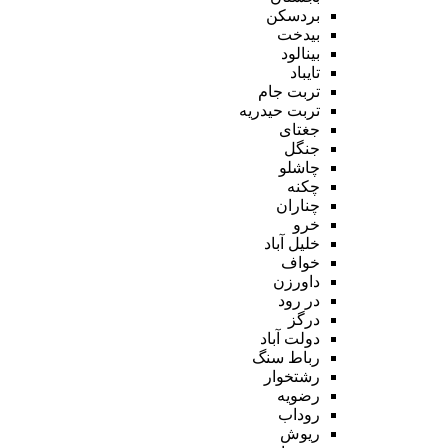
بردسکن
بیدخت
بینالود
تایباد
تربت جام
تربت حیدریه
جغتای
جنگل
چاشلو
چکنه
چناران
خرو
خلیل آباد
خواف
داورزن
در رود
درگز
دولت آباد
رباط سنگ
رشتخوار
رضویه
روداب
ریوش