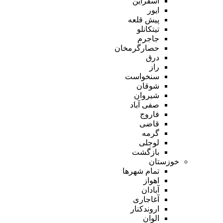
اسفراین
ایور
پیش قلعه
تیتکانلو
جاجرم
حصارگرمخان
درق
راز
سنخواست
شوقان
شیروان
صفی آباد
فاروج
قاضی
گرمه
لوجلی
بازگشت
خوزستان
تمام شهر‌ها
اهواز
آبادان
آغاجاری
اروندکنار
الوان