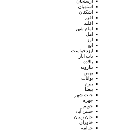
ارسنجان
استهبان
اشکنان
افزر
اقلید
امام شهر
اهل
اوز
ایج
ایزدخواست
باب انار
بالاده
بنارویه
بهمن
بوانات
بیرم
بیضا
جنت شهر
جهرم
جویم
حسن آباد
خان زنیان
خاوران
خرامه