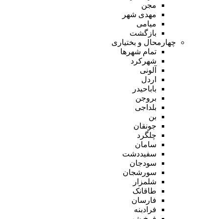
مجن
مهدی شهر
میامی
بازگشت
چهارمحال و بختیاری
تمام شهر‌ها
شهرکرد
آلونی
اردل
باباحیدر
بروجن
بلداجی
بن
جونقان
چلگرد
سامان
سفیددشت
سودجان
سورشجان
شلمزار
طاقانک
فارسان
فرادبنه
فرخ شهر