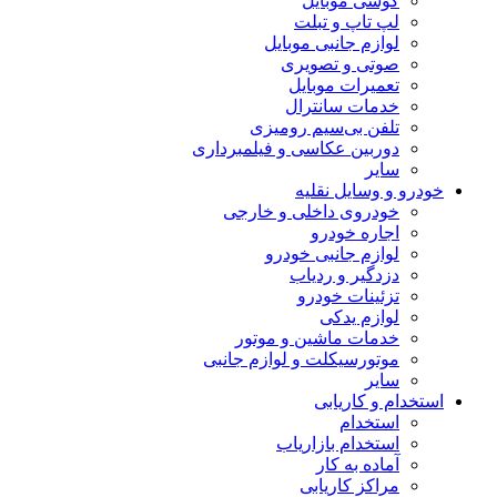
گوشی موبایل
لپ تاپ و تبلت
لوازم جانبی موبایل
صوتی و تصویری
تعمیرات موبایل
خدمات سانترال
تلفن بی‌سیم رومیزی
دوربین عکاسی و فیلمبرداری
سایر
خودرو و وسایل نقلیه
خودروی داخلی و خارجی
اجاره خودرو
لوازم جانبی خودرو
دزدگیر و ردیاب
تزئینات خودرو
لوازم یدکی
خدمات ماشین و موتور
موتورسیکلت و لوازم جانبی
سایر
استخدام و کاریابی
استخدام
استخدام بازاریاب
آماده به کار
مراکز کاریابی