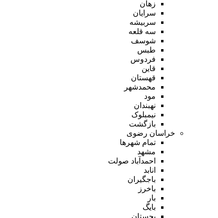
زهان
سرایان
سربیشه
سه قلعه
شوسف
طبس
فردوس
قاین
قهستان
محمدشهر
مود
نهبندان
نیمبلوک
بازگشت
خراسان رضوی
تمام شهر‌ها
مشهد
احمدآباد صولت
انابد
باجگیران
باخرز
بار
بایگ
بجستان