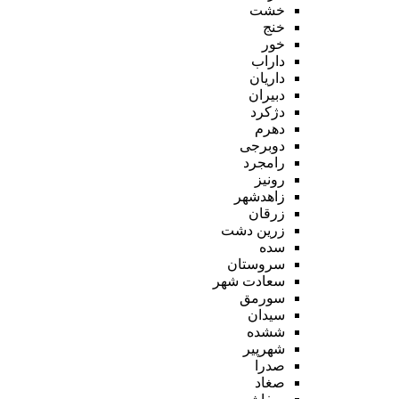
خشت
خنج
خور
داراب
داریان
دبیران
دژکرد
دهرم
دوبرجی
رامجرد
رونیز
زاهدشهر
زرقان
زرین دشت
سده
سروستان
سعادت شهر
سورمق
سیدان
ششده
شهرپیر
صدرا
صغاد