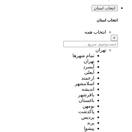
انتخاب استان
انتخاب استان
انتخاب همه
×
تهران
تمام شهر‌ها
تهران
آبسرد
آبعلی
ارجمند
اسلامشهر
اندیشه
باقرشهر
باغستان
بومهن
پاکدشت
پردیس
پرند
پیشوا