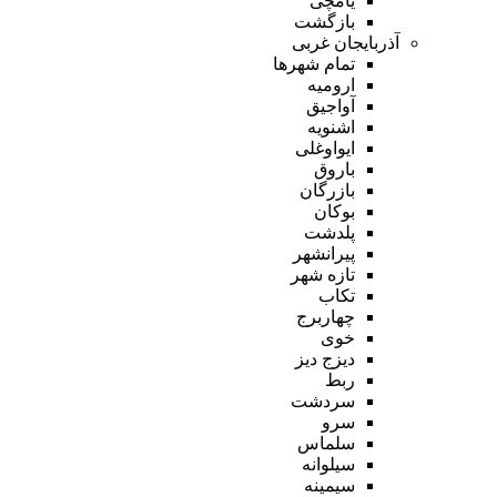
یامچی
بازگشت
آذربایجان غربی
تمام شهر‌ها
ارومیه
آواجیق
اشنویه
ایواوغلی
باروق
بازرگان
بوکان
پلدشت
پیرانشهر
تازه شهر
تکاب
چهاربرج
خوی
دیزج دیز
ربط
سردشت
سرو
سلماس
سیلوانه
سیمینه