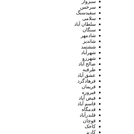
سبزوار
سرخس
سفیدسنگ
سلامی
سلطان آباد
سنگان
شادمهر
شاندیز
ششتمد
شهرآباد
شهرزو
صالح آباد
طرقبه
عشق آباد
فرهادگرد
فریمان
فیروزه
فیض آباد
قاسم آباد
قدمگاه
قلندرآباد
قوچان
کاخک
کاریز