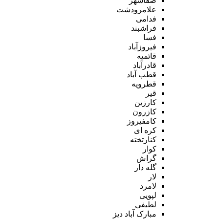
صفاشهر
علامرودشت
فدامی
فراشبند
فسا
فیروزآباد
قائمیه
قادرآباد
قطب آباد
قطرویه
قیر
کارزین
کازرون
کامفیروز
کره ای
کنارتخته
کوار
گراش
گله دار
لار
لامرد
لپویی
لطیفی
مبارک آباد دیز