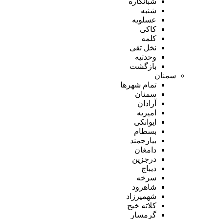
شبانکاره
شنبه
عسلویه
کاکی
کلمه
نخل تقی
وحدتیه
بازگشت
سمنان
تمام شهر‌ها
سمنان
آرادان
امیریه
ایوانکی
بسطام
بیارجمند
دامغان
درجزین
دیباج
سرخه
شاهرود
شهمیرزاد
کلاته خیج
گرمسار