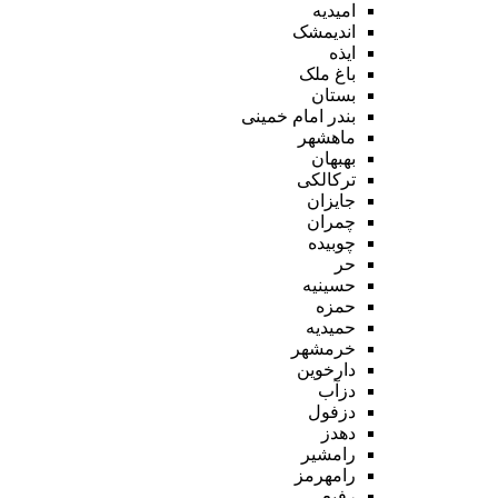
امیدیه
اندیمشک
ایذه
باغ ملک
بستان
بندر امام خمینی
ماهشهر
بهبهان
ترکالکی
جایزان
چمران
چوبیده
حر
حسینیه
حمزه
حمیدیه
خرمشهر
دارخوین
دزآب
دزفول
دهدز
رامشیر
رامهرمز
رفیع