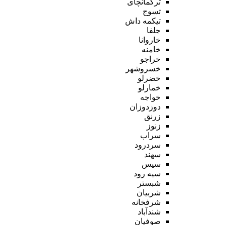
ترکمانچای
تسوج
تیکمه داش
جلفا
خاروانا
خامنه
خراجو
خسروشهر
خضرلو
خمارلو
خواجه
دوزدوزان
زرنق
زنوز
سراب
سردرود
سهند
سیس
سیه رود
شبستر
شربیان
شرفخانه
شندآباد
صوفیان