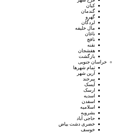
کیان
گندمان
گهرو
لردگان
مال خلیفه
ناغان
نافچ
نقنه
هفشجان
بازگشت
خراسان جنوبی
تمام شهر‌ها
آرین شهر
بیرجند
آیسک
ارسک
اسدیه
اسفدن
اسلامیه
بشرویه
حاجی آباد
خضری دشت بیاض
خوسف