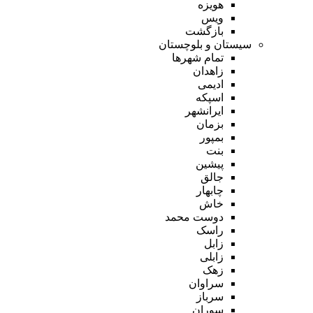
هویزه
ویس
بازگشت
سیستان و بلوچستان
تمام شهر‌ها
زاهدان
ادیمی
اسپکه
ایرانشهر
بزمان
بمپور
بنت
پیشین
جالق
چابهار
خاش
دوست محمد
راسک
زابل
زابلی
زهک
سراوان
سرباز
سوران