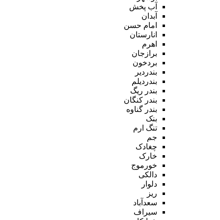
آب پخش
آبدان
امام حسن
انارستان
اهرم
برازجان
بردخون
بندردیر
بندردیلم
بندر ریگ
بندر کنگان
بندر گناوه
بنک
تنگ ارم
جم
چغادک
خارک
خورموج
دالکی
دلوار
ریز
سعدآباد
سیراف