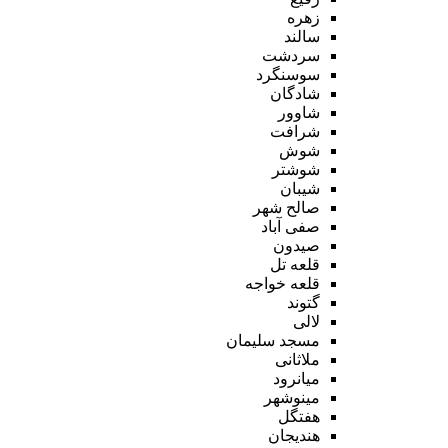
زهره
سالند
سردشت
سوسنگرد
شادگان
شاوور
شرافت
شوش
شوشتر
شیبان
صالح شهر
صفی آباد
صیدون
قلعه تل
قلعه خواجه
گتوند
لالی
مسجد سلیمان
ملاثانی
میانرود
مینوشهر
هفتگل
هندیجان