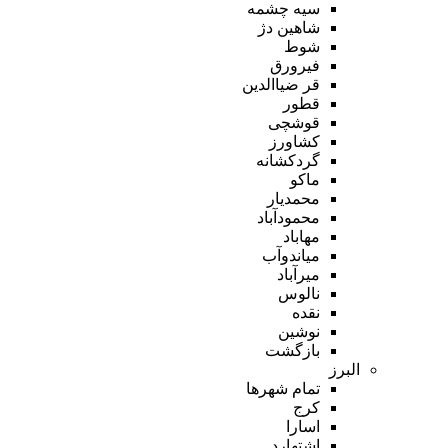
سیه چشمه
شاهین دژ
شوط
فیرورق
قر ضیاالدین
قطور
قوشچی
کشاورز
گردکشانه
ماکو
محمدیار
محمودآباد
مهاباد
میاندوآب
میرآباد
نالوس
نقده
نوشین
بازگشت
البرز
تمام شهر‌ها
کرج
اسارا
اشتهارد