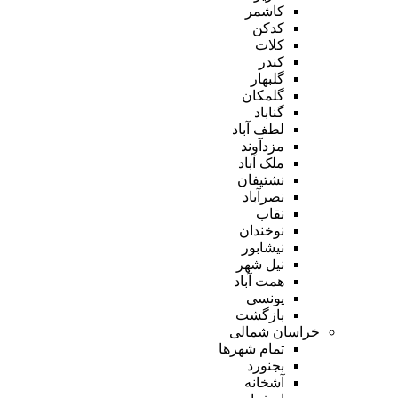
کاشمر
کدکن
کلات
کندر
گلبهار
گلمکان
گناباد
لطف آباد
مزدآوند
ملک آباد
نشتیفان
نصرآباد
نقاب
نوخندان
نیشابور
نیل شهر
همت آباد
یونسی
بازگشت
خراسان شمالی
تمام شهر‌ها
بجنورد
آشخانه