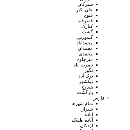
سیرکان
علی اکبر
فنوج
قصرقند
کنارک
گشت
گلمورتی
محمدآباد
محمدان
محمدی
میرجاوه
نصرت آباد
نگور
نوک آباد
نیکشهر
هیدوچ
بازگشت
فارس
تمام شهر‌ها
شیراز
آباده
آباده طشک
اردکان