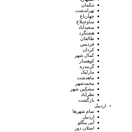
تنکمان
تهراندشت
چهارباغ
ساوجبلاغ
سعیدآباد
هشتگرد
طالقان
فردیس
کردان
کمال شهر
کوهسار
گرمدره
مارلیک
ماهدشت
محمدشهر
مشکین شهر
نظرآباد
بازگشت
اردبیل
تمام شهر‌ها
اردبیل
آبی بیگلو
اصلان دوز