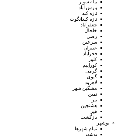
بیله سوار
پارس آباد
تازه کند
تازه کندانگوت
جعفرآباد
خلخال
رضی
سرعین
عنبران
فخرآباد
کلور
کوراییم
گرمی
گیوی
لاهرود
مشگین شهر
نمین
نیر
هشتجین
هیر
بازگشت
بوشهر
تمام شهر‌ها
بوشهر