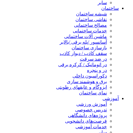
سایر
ساختمان
شیشه ساختمان
نقاشی ساختمان
مصالح ساختمانی
خدمات ساختمانی
ماشین آلات ساختمانی
آسانسور /پله برقی /بالابر
بازسازی ساختمان
سقف کاذب / دیوار کاذب
در ضد سرقت
در اتوماتیک / کرکره برقی
در و پنجره
دکوراسیون داخلی
برق و هوشمند سازی
ایزوگام و عایقهای رطوبتی
نمای ساختمان
آموزشی
آموزش ورزشی
تدریس خصوصی
پروژه‌های دانشگاهی
فرصت‌های دانشجویی
خدمات آموزشی
سایر