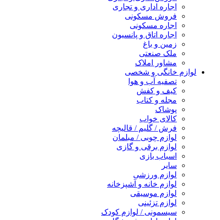
اجاره اداری و تجاری
فروش مسکونی
اجاره مسکونی
اجاره اتاق و پانسیون
زمین و باغ
ملک صنعتی
مشاور املاک
لوازم خانگی و شخصی
تصفیه آب و هوا
کیف و کفش
مجله و کتاب
پوشاک
کالای خواب
فرش / گلیم / قالیچه
لوازم چوبی / مبلمان
لوازم برقی و گازی
اسباب بازی
سایر
لوازم ورزشی
لوازم خانه و آشپزخانه
لوازم موسیقی
لوازم تزئینی
سیسمونی / لوازم کودک