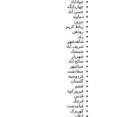
جوادآباد
چهاردانگه
حسن آباد
دماوند
دیزین
رباط کریم
رودهن
ری
شاهدشهر
شریف آباد
شمشک
شهریار
صالح آباد
صباشهر
صفادشت
فردوسیه
گلستان
فشم
فیروزکوه
قدس
قرچک
قیامدشت
کهریزک
کیلان