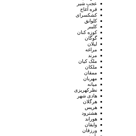
عجب شیر
قره آغاج
کشکسرای
کلوانق
کلیبر
کوزه کنان
گوگان
لیلان
مراغه
مرند
ملک کیان
ملکان
ممقان
مهربان
میانه
نظرکهریزی
هادی شهر
هرگلان
هریس
هشترود
هوراند
وایقان
ورزقان