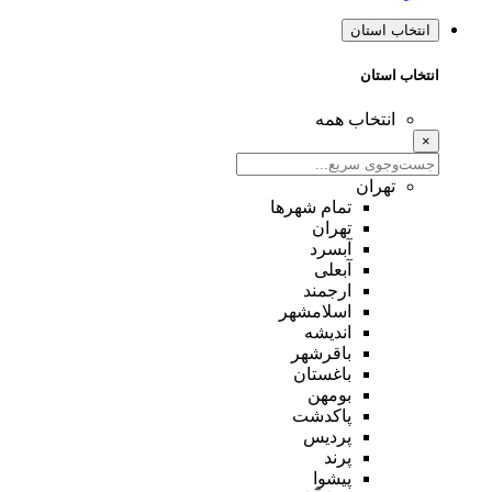
انتخاب استان
انتخاب استان
انتخاب همه
×
تهران
تمام شهر‌ها
تهران
آبسرد
آبعلی
ارجمند
اسلامشهر
اندیشه
باقرشهر
باغستان
بومهن
پاکدشت
پردیس
پرند
پیشوا