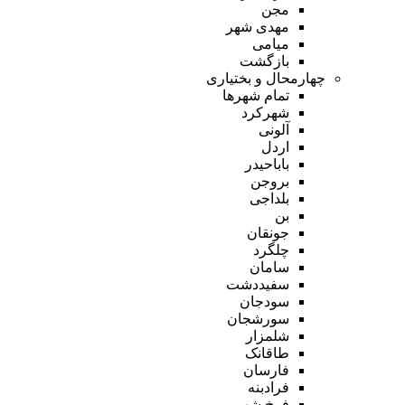
مجن
مهدی شهر
میامی
بازگشت
چهارمحال و بختیاری
تمام شهر‌ها
شهرکرد
آلونی
اردل
باباحیدر
بروجن
بلداجی
بن
جونقان
چلگرد
سامان
سفیددشت
سودجان
سورشجان
شلمزار
طاقانک
فارسان
فرادبنه
فرخ شهر