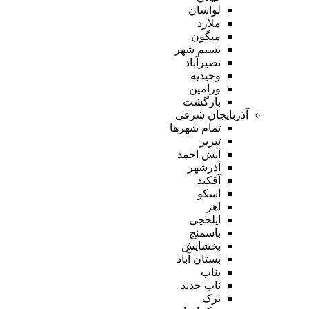
لواسان
ملارد
میگون
نسیم شهر
نصیرآباد
وحیدیه
ورامین
بازگشت
آذربایجان شرقی
تمام شهر‌ها
تبریز
آبش احمد
آذرشهر
آقکند
اسکو
اهر
ایلخچی
باسمنج
بخشایش
بستان آباد
بناب
ناب جدید
ترک