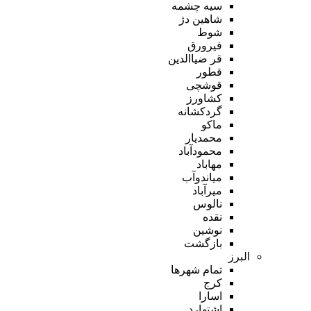
سیه چشمه
شاهین دژ
شوط
فیرورق
قر ضیاالدین
قطور
قوشچی
کشاورز
گردکشانه
ماکو
محمدیار
محمودآباد
مهاباد
میاندوآب
میرآباد
نالوس
نقده
نوشین
بازگشت
البرز
تمام شهر‌ها
کرج
اسارا
اشتهارد