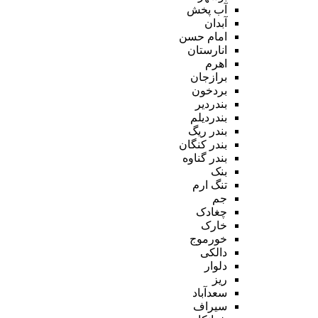
آب پخش
آبدان
امام حسن
انارستان
اهرم
برازجان
بردخون
بندردیر
بندردیلم
بندر ریگ
بندر کنگان
بندر گناوه
بنک
تنگ ارم
جم
چغادک
خارک
خورموج
دالکی
دلوار
ریز
سعدآباد
سیراف