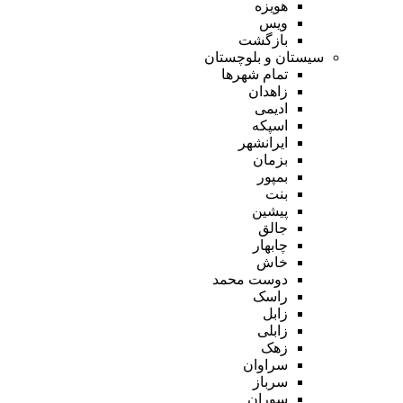
هویزه
ویس
بازگشت
سیستان و بلوچستان
تمام شهر‌ها
زاهدان
ادیمی
اسپکه
ایرانشهر
بزمان
بمپور
بنت
پیشین
جالق
چابهار
خاش
دوست محمد
راسک
زابل
زابلی
زهک
سراوان
سرباز
سوران