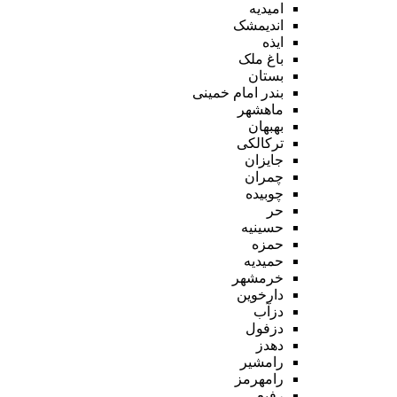
امیدیه
اندیمشک
ایذه
باغ ملک
بستان
بندر امام خمینی
ماهشهر
بهبهان
ترکالکی
جایزان
چمران
چوبیده
حر
حسینیه
حمزه
حمیدیه
خرمشهر
دارخوین
دزآب
دزفول
دهدز
رامشیر
رامهرمز
رفیع