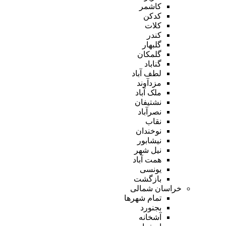
کاشمر
کدکن
کلات
کندر
گلبهار
گلمکان
گناباد
لطف آباد
مزدآوند
ملک آباد
نشتیفان
نصرآباد
نقاب
نوخندان
نیشابور
نیل شهر
همت آباد
یونسی
بازگشت
خراسان شمالی
تمام شهر‌ها
بجنورد
آشخانه