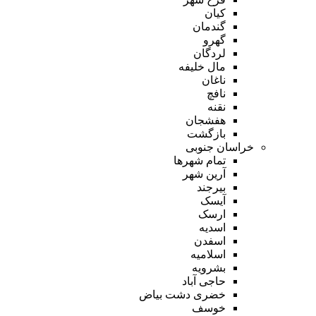
کیان
گندمان
گهرو
لردگان
مال خلیفه
ناغان
نافچ
نقنه
هفشجان
بازگشت
خراسان جنوبی
تمام شهر‌ها
آرین شهر
بیرجند
آیسک
ارسک
اسدیه
اسفدن
اسلامیه
بشرویه
حاجی آباد
خضری دشت بیاض
خوسف