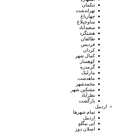
تنکمان
تهراندشت
چهارباغ
ساوجبلاغ
سعیدآباد
هشتگرد
طالقان
فردیس
کردان
کمال شهر
کوهسار
گرمدره
مارلیک
ماهدشت
محمدشهر
مشکین شهر
نظرآباد
بازگشت
اردبیل
تمام شهر‌ها
اردبیل
آبی بیگلو
اصلان دوز