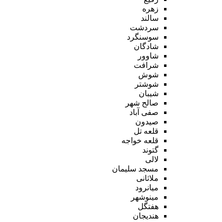
زهره
سالند
سردشت
سوسنگرد
شادگان
شاوور
شرافت
شوش
شوشتر
شیبان
صالح شهر
صفی آباد
صیدون
قلعه تل
قلعه خواجه
گتوند
لالی
مسجد سلیمان
ملاثانی
میانرود
مینوشهر
هفتگل
هندیجان