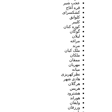
عجب شیر
قره آغاج
کشکسرای
کلوانق
کلیبر
کوزه کنان
گوگان
لیلان
مراغه
مرند
ملک کیان
ملکان
ممقان
مهربان
میانه
نظرکهریزی
هادی شهر
هرگلان
هریس
هشترود
هوراند
وایقان
ورزقان