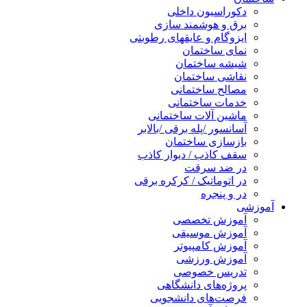
دکوراسیون داخلی
برق و هوشمند سازی
ایزوگام و عایقهای رطوبتی
نمای ساختمان
شیشه ساختمان
نقاشی ساختمان
مصالح ساختمانی
خدمات ساختمانی
ماشین آلات ساختمانی
آسانسور /پله برقی /بالابر
بازسازی ساختمان
سقف کاذب / دیوار کاذب
در ضد سرقت
در اتوماتیک / کرکره برقی
در و پنجره
آموزشی
آموزش تخصصی
آموزش موسیقی
آموزش کامپیوتر
آموزش ورزشی
تدریس خصوصی
پروژه‌های دانشگاهی
فرصت‌های دانشجویی