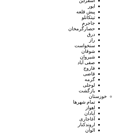
اسفراین
ایور
پیش قلعه
تیتکانلو
جاجرم
حصارگرمخان
درق
راز
سنخواست
شوقان
شیروان
صفی آباد
فاروج
قاضی
گرمه
لوجلی
بازگشت
خوزستان
تمام شهر‌ها
اهواز
آبادان
آغاجاری
اروندکنار
الوان