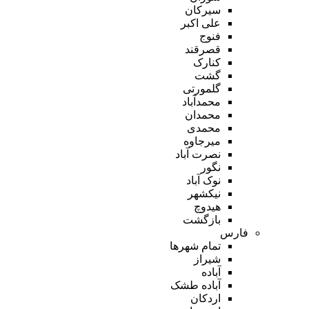
سیرکان
علی اکبر
فنوج
قصرقند
کنارک
گشت
گلمورتی
محمدآباد
محمدان
محمدی
میرجاوه
نصرت آباد
نگور
نوک آباد
نیکشهر
هیدوچ
بازگشت
فارس
تمام شهر‌ها
شیراز
آباده
آباده طشک
اردکان