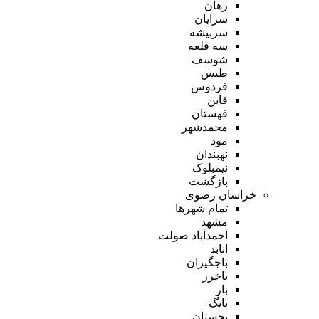
زهان
سرایان
سربیشه
سه قلعه
شوسف
طبس
فردوس
قاین
قهستان
محمدشهر
مود
نهبندان
نیمبلوک
بازگشت
خراسان رضوی
تمام شهر‌ها
مشهد
احمدآباد صولت
انابد
باجگیران
باخرز
بار
بایگ
بجستان