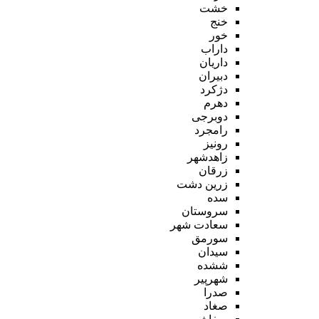
خشت
خنج
خور
داراب
داریان
دبیران
دژکرد
دهرم
دوبرجی
رامجرد
رونیز
زاهدشهر
زرقان
زرین دشت
سده
سروستان
سعادت شهر
سورمق
سیدان
ششده
شهرپیر
صدرا
صغاد