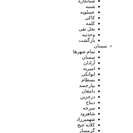
شبانکاره
شنبه
عسلویه
کاکی
کلمه
نخل تقی
وحدتیه
بازگشت
سمنان
تمام شهر‌ها
سمنان
آرادان
امیریه
ایوانکی
بسطام
بیارجمند
دامغان
درجزین
دیباج
سرخه
شاهرود
شهمیرزاد
کلاته خیج
گرمسار