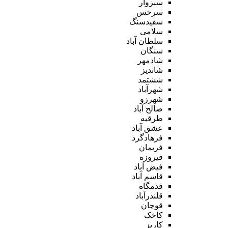
سبزوار
سرخس
سفیدسنگ
سلامی
سلطان آباد
سنگان
شادمهر
شاندیز
ششتمد
شهرآباد
شهرزو
صالح آباد
طرقبه
عشق آباد
فرهادگرد
فریمان
فیروزه
فیض آباد
قاسم آباد
قدمگاه
قلندرآباد
قوچان
کاخک
کاریز