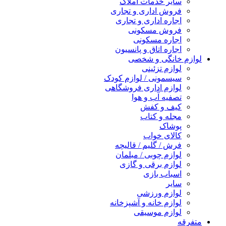
سایر خدمات املاک
فروش اداری و تجاری
اجاره اداری و تجاری
فروش مسکونی
اجاره مسکونی
اجاره اتاق و پانسیون
لوازم خانگی و شخصی
لوازم تزئینی
سیسمونی / لوازم کودک
لوازم اداری فروشگاهی
تصفیه آب و هوا
کیف و کفش
مجله و کتاب
پوشاک
کالای خواب
فرش / گلیم / قالیچه
لوازم چوبی / مبلمان
لوازم برقی و گازی
اسباب بازی
سایر
لوازم ورزشی
لوازم خانه و آشپزخانه
لوازم موسیقی
متفرقه