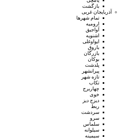
یامچی
بازگشت
آذربایجان غربی
تمام شهر‌ها
ارومیه
آواجیق
اشنویه
ایواوغلی
باروق
بازرگان
بوکان
پلدشت
پیرانشهر
تازه شهر
تکاب
چهاربرج
خوی
دیزج دیز
ربط
سردشت
سرو
سلماس
سیلوانه
سیمینه