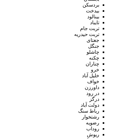
بردسکن
بیدخت
بینالود
تایباد
تربت جام
تربت حیدریه
جغتای
جنگل
چاشلو
چکنه
چناران
خرو
خلیل آباد
خواف
داورزن
در رود
درگز
دولت آباد
رباط سنگ
رشتخوار
رضویه
روداب
ریوش