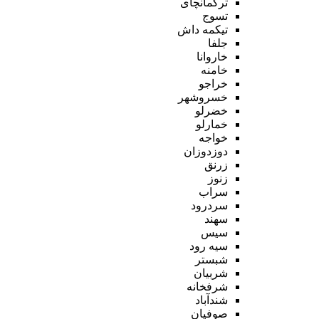
ترکمانچای
تسوج
تیکمه داش
جلفا
خاروانا
خامنه
خراجو
خسروشهر
خضرلو
خمارلو
خواجه
دوزدوزان
زرنق
زنوز
سراب
سردرود
سهند
سیس
سیه رود
شبستر
شربیان
شرفخانه
شندآباد
صوفیان