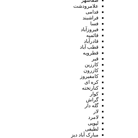
صفاشهر
علامرودشت
فدامی
فراشبند
فسا
فیروزآباد
قائمیه
قادرآباد
قطب آباد
قطرویه
قیر
کارزین
کازرون
کامفیروز
کره ای
کنارتخته
کوار
گراش
گله دار
لار
لامرد
لپویی
لطیفی
مبارک آباد دیز