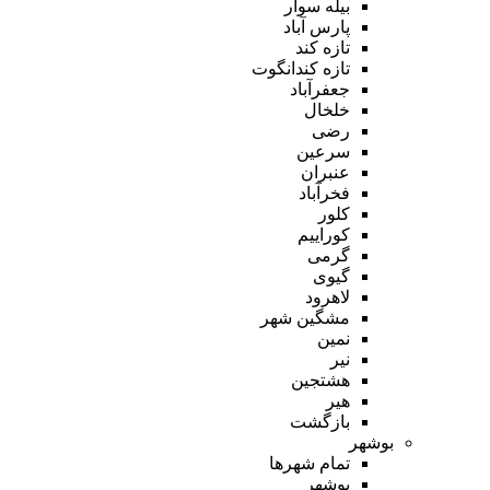
بیله سوار
پارس آباد
تازه کند
تازه کندانگوت
جعفرآباد
خلخال
رضی
سرعین
عنبران
فخرآباد
کلور
کوراییم
گرمی
گیوی
لاهرود
مشگین شهر
نمین
نیر
هشتجین
هیر
بازگشت
بوشهر
تمام شهر‌ها
بوشهر