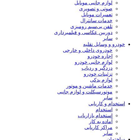
لوازم جانبی موبایل
صوتی و تصویری
تعمیرات موبایل
خدمات سانترال
تلفن بی‌سیم رومیزی
دوربین عکاسی و فیلمبرداری
سایر
خودرو و وسایل نقلیه
خودروی داخلی و خارجی
اجاره خودرو
لوازم جانبی خودرو
دزدگیر و ردیاب
تزئینات خودرو
لوازم یدکی
خدمات ماشین و موتور
موتورسیکلت و لوازم جانبی
سایر
استخدام و کاریابی
استخدام
استخدام بازاریاب
آماده به کار
مراکز کاریابی
سایر
ساختمان