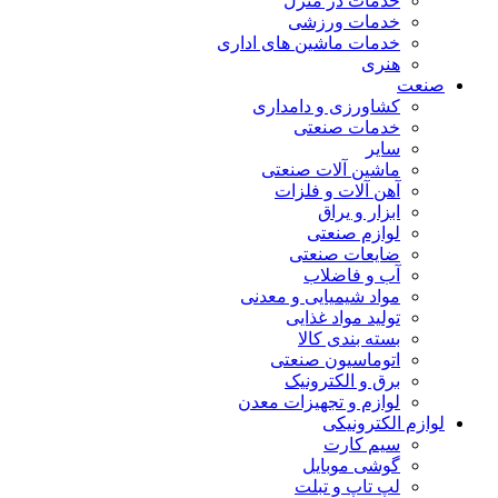
خدمات در منزل
خدمات ورزشی
خدمات ماشین های اداری
هنری
صنعت
کشاورزی و دامداری
خدمات صنعتی
سایر
ماشین آلات صنعتی
آهن آلات و فلزات
ابزار و یراق
لوازم صنعتی
ضایعات صنعتی
آب و فاضلاب
مواد شیمیایی و معدنی
تولید مواد غذایی
بسته بندی کالا
اتوماسیون صنعتی
برق و الکترونیک
لوازم و تجهیزات معدن
لوازم الکترونیکی
سیم کارت
گوشی موبایل
لپ تاپ و تبلت