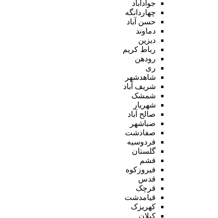
جوادآباد
چهاردانگه
حسن آباد
دماوند
دیزین
رباط کریم
رودهن
ری
شاهدشهر
شریف آباد
شمشک
شهریار
صالح آباد
صباشهر
صفادشت
فردوسیه
گلستان
فشم
فیروزکوه
قدس
قرچک
قیامدشت
کهریزک
کیلان