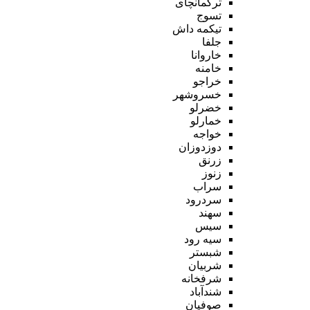
ترکمانچای
تسوج
تیکمه داش
جلفا
خاروانا
خامنه
خراجو
خسروشهر
خضرلو
خمارلو
خواجه
دوزدوزان
زرنق
زنوز
سراب
سردرود
سهند
سیس
سیه رود
شبستر
شربیان
شرفخانه
شندآباد
صوفیان