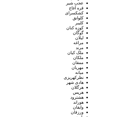
عجب شیر
قره آغاج
کشکسرای
کلوانق
کلیبر
کوزه کنان
گوگان
لیلان
مراغه
مرند
ملک کیان
ملکان
ممقان
مهربان
میانه
نظرکهریزی
هادی شهر
هرگلان
هریس
هشترود
هوراند
وایقان
ورزقان