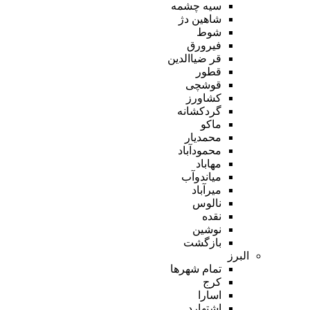
سیه چشمه
شاهین دژ
شوط
فیرورق
قر ضیاالدین
قطور
قوشچی
کشاورز
گردکشانه
ماکو
محمدیار
محمودآباد
مهاباد
میاندوآب
میرآباد
نالوس
نقده
نوشین
بازگشت
البرز
تمام شهر‌ها
کرج
اسارا
اشتهارد