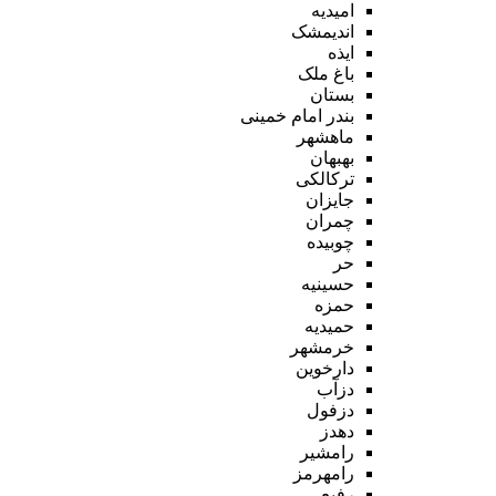
امیدیه
اندیمشک
ایذه
باغ ملک
بستان
بندر امام خمینی
ماهشهر
بهبهان
ترکالکی
جایزان
چمران
چوبیده
حر
حسینیه
حمزه
حمیدیه
خرمشهر
دارخوین
دزآب
دزفول
دهدز
رامشیر
رامهرمز
رفیع