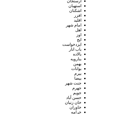
ارسنجان
استهبان
اشکنان
افزر
اقلید
امام شهر
اهل
اوز
ایج
ایزدخواست
باب انار
بالاده
بنارویه
بهمن
بوانات
بیرم
بیضا
جنت شهر
جهرم
جویم
حسن آباد
خان زنیان
خاوران
خرامه