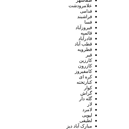
صفاشهر
علامرودشت
فدامی
فراشبند
فسا
فیروزآباد
قائمیه
قادرآباد
قطب آباد
قطرویه
قیر
کارزین
کازرون
کامفیروز
کره ای
کنارتخته
کوار
گراش
گله دار
لار
لامرد
لپویی
لطیفی
مبارک آباد دیز