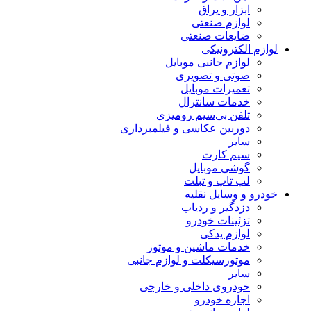
ابزار و یراق
لوازم صنعتی
ضایعات صنعتی
لوازم الکترونیکی
لوازم جانبی موبایل
صوتی و تصویری
تعمیرات موبایل
خدمات سانترال
تلفن بی‌سیم رومیزی
دوربین عکاسی و فیلمبرداری
سایر
سیم کارت
گوشی موبایل
لپ تاپ و تبلت
خودرو و وسایل نقلیه
دزدگیر و ردیاب
تزئینات خودرو
لوازم یدکی
خدمات ماشین و موتور
موتورسیکلت و لوازم جانبی
سایر
خودروی داخلی و خارجی
اجاره خودرو