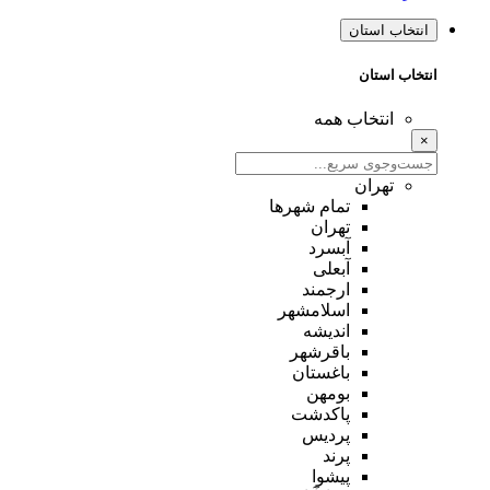
انتخاب استان
انتخاب استان
انتخاب همه
×
تهران
تمام شهر‌ها
تهران
آبسرد
آبعلی
ارجمند
اسلامشهر
اندیشه
باقرشهر
باغستان
بومهن
پاکدشت
پردیس
پرند
پیشوا