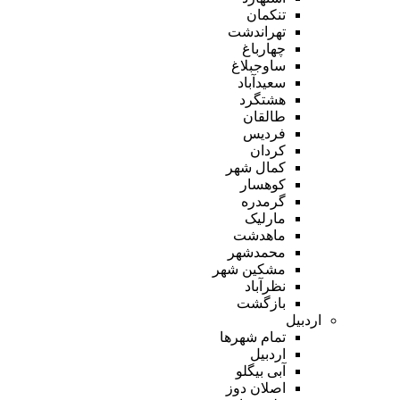
تنکمان
تهراندشت
چهارباغ
ساوجبلاغ
سعیدآباد
هشتگرد
طالقان
فردیس
کردان
کمال شهر
کوهسار
گرمدره
مارلیک
ماهدشت
محمدشهر
مشکین شهر
نظرآباد
بازگشت
اردبیل
تمام شهر‌ها
اردبیل
آبی بیگلو
اصلان دوز