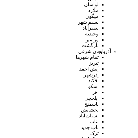
لواسان
ملارد
میگون
نسیم شهر
نصیرآباد
وحیدیه
ورامین
بازگشت
آذربایجان شرقی
تمام شهر‌ها
تبریز
آبش احمد
آذرشهر
آقکند
اسکو
اهر
ایلخچی
باسمنج
بخشایش
بستان آباد
بناب
ناب جدید
ترک