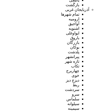
یامچی
بازگشت
آذربایجان غربی
تمام شهر‌ها
ارومیه
آواجیق
اشنویه
ایواوغلی
باروق
بازرگان
بوکان
پلدشت
پیرانشهر
تازه شهر
تکاب
چهاربرج
خوی
دیزج دیز
ربط
سردشت
سرو
سلماس
سیلوانه
سیمینه