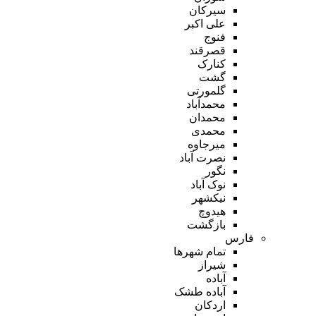
سیرکان
علی اکبر
فنوج
قصرقند
کنارک
گشت
گلمورتی
محمدآباد
محمدان
محمدی
میرجاوه
نصرت آباد
نگور
نوک آباد
نیکشهر
هیدوچ
بازگشت
فارس
تمام شهر‌ها
شیراز
آباده
آباده طشک
اردکان