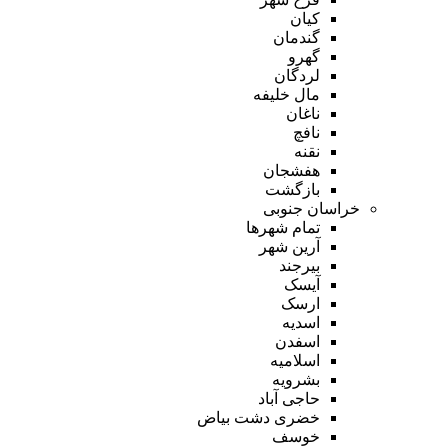
کیان
گندمان
گهرو
لردگان
مال خلیفه
ناغان
نافچ
نقنه
هفشجان
بازگشت
خراسان جنوبی
تمام شهر‌ها
آرین شهر
بیرجند
آیسک
ارسک
اسدیه
اسفدن
اسلامیه
بشرویه
حاجی آباد
خضری دشت بیاض
خوسف