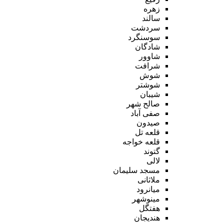
زهره
سالند
سردشت
سوسنگرد
شادگان
شاوور
شرافت
شوش
شوشتر
شیبان
صالح شهر
صفی آباد
صیدون
قلعه تل
قلعه خواجه
گتوند
لالی
مسجد سلیمان
ملاثانی
میانرود
مینوشهر
هفتگل
هندیجان