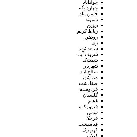
جوادآباد
چهاردانگه
حسن آباد
دماوند
دیزین
رباط کریم
رودهن
ری
شاهدشهر
شریف آباد
شمشک
شهریار
صالح آباد
صباشهر
صفادشت
فردوسیه
گلستان
فشم
فیروزکوه
قدس
قرچک
قیامدشت
کهریزک
کیلان