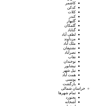
کاشمر
کدکن
کلات
کندر
گلبهار
گلمکان
گناباد
لطف آباد
مزدآوند
ملک آباد
نشتیفان
نصرآباد
نقاب
نوخندان
نیشابور
نیل شهر
همت آباد
یونسی
بازگشت
خراسان شمالی
تمام شهر‌ها
بجنورد
آشخانه