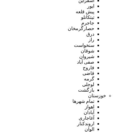
اسفراین
ایور
پیش قلعه
تیتکانلو
جاجرم
حصارگرمخان
درق
راز
سنخواست
شوقان
شیروان
صفی آباد
فاروج
قاضی
گرمه
لوجلی
بازگشت
خوزستان
تمام شهر‌ها
اهواز
آبادان
آغاجاری
اروندکنار
الوان