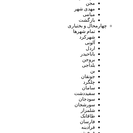
مجن
مهدی شهر
میامی
بازگشت
چهارمحال و بختیاری
تمام شهر‌ها
شهرکرد
آلونی
اردل
باباحیدر
بروجن
بلداجی
بن
جونقان
چلگرد
سامان
سفیددشت
سودجان
سورشجان
شلمزار
طاقانک
فارسان
فرادبنه
فرخ شهر