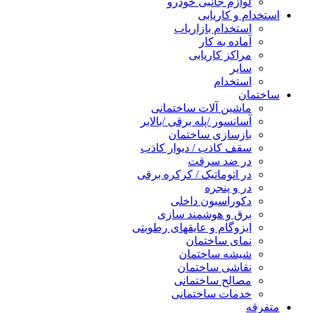
لوازم جانبی خودرو
استخدام و کاریابی
استخدام بازاریاب
آماده به کار
مراکز کاریابی
سایر
استخدام
ساختمان
ماشین آلات ساختمانی
آسانسور /پله برقی /بالابر
بازسازی ساختمان
سقف کاذب / دیوار کاذب
در ضد سرقت
در اتوماتیک / کرکره برقی
در و پنجره
دکوراسیون داخلی
برق و هوشمند سازی
ایزوگام و عایقهای رطوبتی
نمای ساختمان
شیشه ساختمان
نقاشی ساختمان
مصالح ساختمانی
خدمات ساختمانی
متفرقه