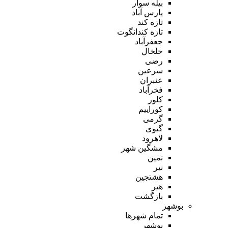
بیله سوار
پارس آباد
تازه کند
تازه کندانگوت
جعفرآباد
خلخال
رضی
سرعین
عنبران
فخرآباد
کلور
کوراییم
گرمی
گیوی
لاهرود
مشگین شهر
نمین
نیر
هشتجین
هیر
بازگشت
بوشهر
تمام شهر‌ها
بوشهر