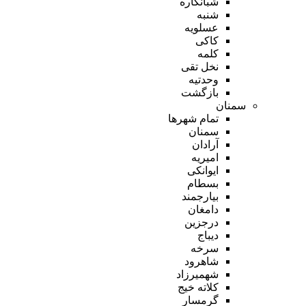
شبانکاره
شنبه
عسلویه
کاکی
کلمه
نخل تقی
وحدتیه
بازگشت
سمنان
تمام شهر‌ها
سمنان
آرادان
امیریه
ایوانکی
بسطام
بیارجمند
دامغان
درجزین
دیباج
سرخه
شاهرود
شهمیرزاد
کلاته خیج
گرمسار