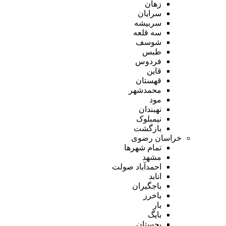
زهان
سرایان
سربیشه
سه قلعه
شوسف
طبس
فردوس
قاین
قهستان
محمدشهر
مود
نهبندان
نیمبلوک
بازگشت
خراسان رضوی
تمام شهر‌ها
مشهد
احمدآباد صولت
انابد
باجگیران
باخرز
بار
بایگ
بجستان