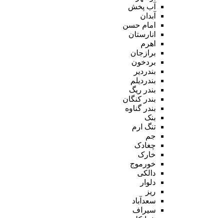
آب پخش
آبدان
امام حسن
انارستان
اهرم
برازجان
بردخون
بندردیر
بندردیلم
بندر ریگ
بندر کنگان
بندر گناوه
بنک
تنگ ارم
جم
چغادک
خارک
خورموج
دالکی
دلوار
ریز
سعدآباد
سیراف