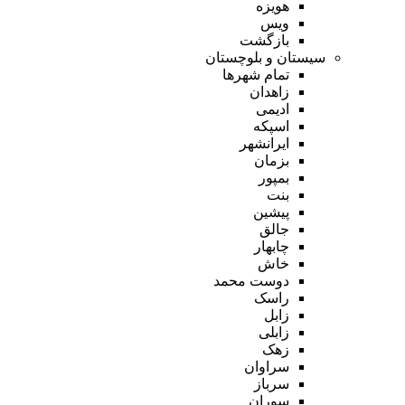
هویزه
ویس
بازگشت
سیستان و بلوچستان
تمام شهر‌ها
زاهدان
ادیمی
اسپکه
ایرانشهر
بزمان
بمپور
بنت
پیشین
جالق
چابهار
خاش
دوست محمد
راسک
زابل
زابلی
زهک
سراوان
سرباز
سوران