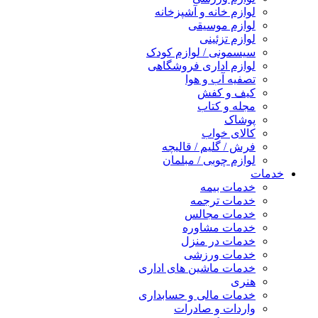
لوازم خانه و آشپزخانه
لوازم موسیقی
لوازم تزئینی
سیسمونی / لوازم کودک
لوازم اداری فروشگاهی
تصفیه آب و هوا
کیف و کفش
مجله و کتاب
پوشاک
کالای خواب
فرش / گلیم / قالیچه
لوازم چوبی / مبلمان
خدمات
خدمات بیمه
خدمات ترجمه
خدمات مجالس
خدمات مشاوره
خدمات در منزل
خدمات ورزشی
خدمات ماشین های اداری
هنری
خدمات مالی و حسابداری
واردات و صادرات