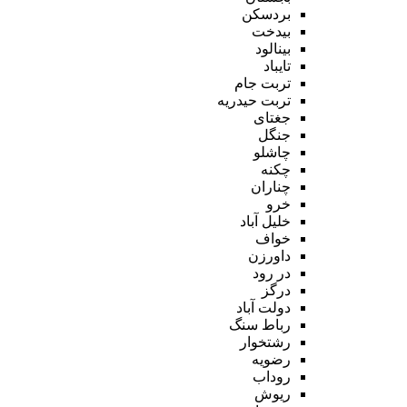
بردسکن
بیدخت
بینالود
تایباد
تربت جام
تربت حیدریه
جغتای
جنگل
چاشلو
چکنه
چناران
خرو
خلیل آباد
خواف
داورزن
در رود
درگز
دولت آباد
رباط سنگ
رشتخوار
رضویه
روداب
ریوش