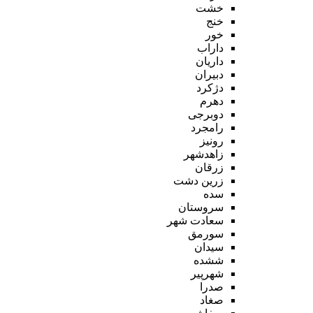
خشت
خنج
خور
داراب
داریان
دبیران
دژکرد
دهرم
دوبرجی
رامجرد
رونیز
زاهدشهر
زرقان
زرین دشت
سده
سروستان
سعادت شهر
سورمق
سیدان
ششده
شهرپیر
صدرا
صغاد