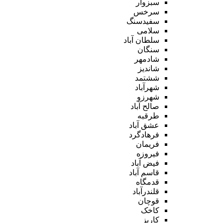
سبزوار
سرخس
سفیدسنگ
سلامی
سلطان آباد
سنگان
شادمهر
شاندیز
ششتمد
شهرآباد
شهرزو
صالح آباد
طرقبه
عشق آباد
فرهادگرد
فریمان
فیروزه
فیض آباد
قاسم آباد
قدمگاه
قلندرآباد
قوچان
کاخک
کاریز