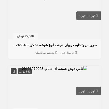
تهران
تهران
25,000 تومان
سرویس وتنظیم دربهای شیشه ای( شیشه نشکن) 09232745343
3 سال قبل
شیشه ساختمان
850 بازدید
تهران
تهران