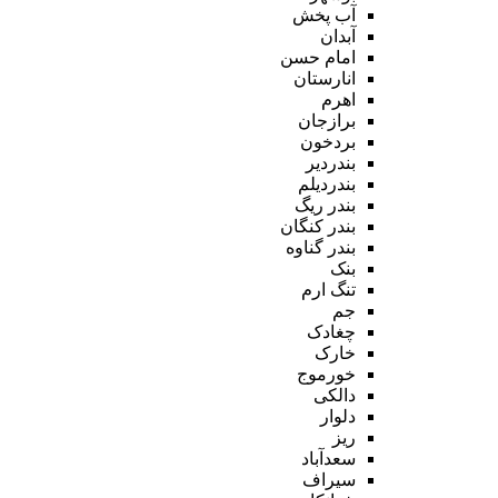
آب پخش
آبدان
امام حسن
انارستان
اهرم
برازجان
بردخون
بندردیر
بندردیلم
بندر ریگ
بندر کنگان
بندر گناوه
بنک
تنگ ارم
جم
چغادک
خارک
خورموج
دالکی
دلوار
ریز
سعدآباد
سیراف