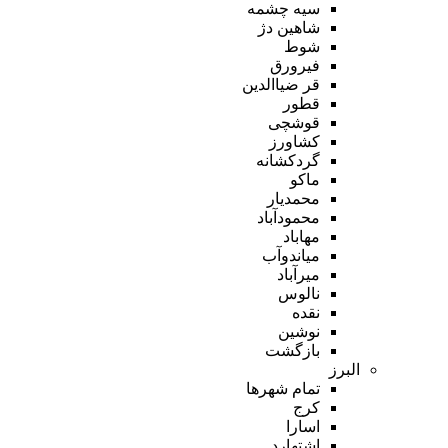
سیه چشمه
شاهین دژ
شوط
فیرورق
قر ضیاالدین
قطور
قوشچی
کشاورز
گردکشانه
ماکو
محمدیار
محمودآباد
مهاباد
میاندوآب
میرآباد
نالوس
نقده
نوشین
بازگشت
البرز
تمام شهر‌ها
کرج
اسارا
اشتهارد