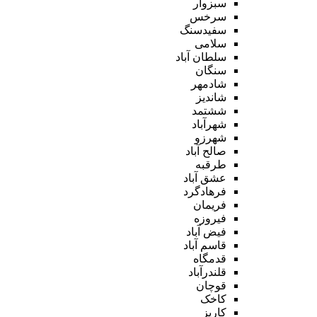
سبزوار
سرخس
سفیدسنگ
سلامی
سلطان آباد
سنگان
شادمهر
شاندیز
ششتمد
شهرآباد
شهرزو
صالح آباد
طرقبه
عشق آباد
فرهادگرد
فریمان
فیروزه
فیض آباد
قاسم آباد
قدمگاه
قلندرآباد
قوچان
کاخک
کاریز