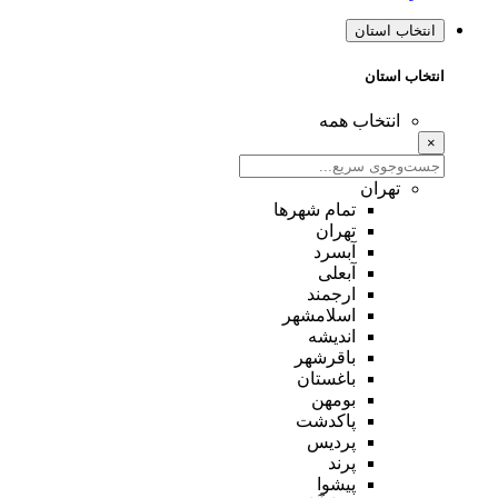
انتخاب استان
انتخاب استان
انتخاب همه
×
تهران
تمام شهر‌ها
تهران
آبسرد
آبعلی
ارجمند
اسلامشهر
اندیشه
باقرشهر
باغستان
بومهن
پاکدشت
پردیس
پرند
پیشوا