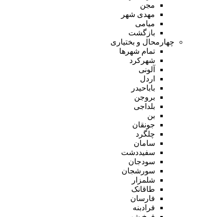
مجن
مهدی شهر
میامی
بازگشت
چهارمحال و بختیاری
تمام شهر‌ها
شهرکرد
آلونی
اردل
باباحیدر
بروجن
بلداجی
بن
جونقان
چلگرد
سامان
سفیددشت
سودجان
سورشجان
شلمزار
طاقانک
فارسان
فرادبنه
فرخ شهر