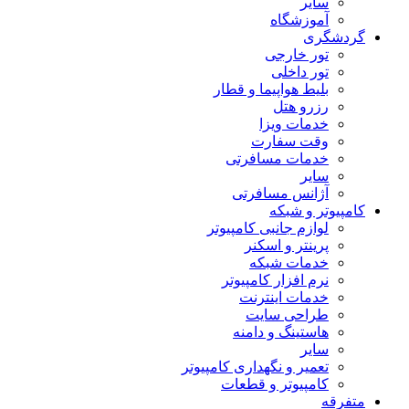
سایر
آموزشگاه
گردشگری
تور خارجی
تور داخلی
بلیط هواپیما و قطار
رزرو هتل
خدمات ویزا
وقت سفارت
خدمات مسافرتی
سایر
آژانس مسافرتی
کامپیوتر و شبکه
لوازم جانبی کامپیوتر
پرینتر و اسکنر
خدمات شبکه
نرم افزار کامپیوتر
خدمات اینترنت
طراحی سایت
هاستینگ و دامنه
سایر
تعمیر و نگهداری کامپیوتر
کامپیوتر و قطعات
متفرقه