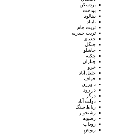
بردسکن
بیدخت
بینالود
تایباد
تربت جام
تربت حیدریه
جغتای
جنگل
چاشلو
چکنه
چناران
خرو
خلیل آباد
خواف
داورزن
در رود
درگز
دولت آباد
رباط سنگ
رشتخوار
رضویه
روداب
ریوش