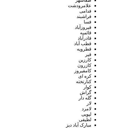
صفاشهر
علامرودشت
فدامی
فراشبند
فسا
فیروزآباد
قائمیه
قادرآباد
قطب آباد
قطرویه
قیر
کارزین
کازرون
کامفیروز
کره ای
کنارتخته
کوار
گراش
گله دار
لار
لامرد
لپویی
لطیفی
مبارک آباد دیز