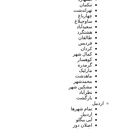
تنکمان
تهراندشت
چهارباغ
ساوجبلاغ
سعیدآباد
هشتگرد
طالقان
فردیس
کردان
کمال شهر
کوهسار
گرمدره
مارلیک
ماهدشت
محمدشهر
مشکین شهر
نظرآباد
بازگشت
اردبیل
تمام شهر‌ها
اردبیل
آبی بیگلو
اصلان دوز