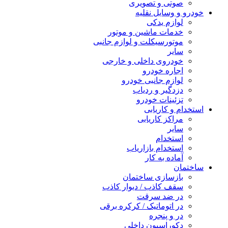
صوتی و تصویری
خودرو و وسایل نقلیه
لوازم یدکی
خدمات ماشین و موتور
موتورسیکلت و لوازم جانبی
سایر
خودروی داخلی و خارجی
اجاره خودرو
لوازم جانبی خودرو
دزدگیر و ردیاب
تزئینات خودرو
استخدام و کاریابی
مراکز کاریابی
سایر
استخدام
استخدام بازاریاب
آماده به کار
ساختمان
بازسازی ساختمان
سقف کاذب / دیوار کاذب
در ضد سرقت
در اتوماتیک / کرکره برقی
در و پنجره
دکوراسیون داخلی