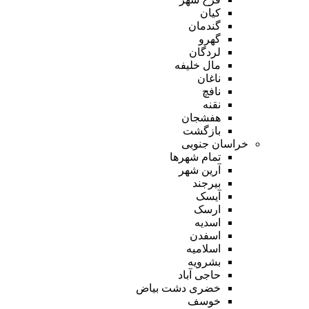
کیان
گندمان
گهرو
لردگان
مال خلیفه
ناغان
نافچ
نقنه
هفشجان
بازگشت
خراسان جنوبی
تمام شهر‌ها
آرین شهر
بیرجند
آیسک
ارسک
اسدیه
اسفدن
اسلامیه
بشرویه
حاجی آباد
خضری دشت بیاض
خوسف