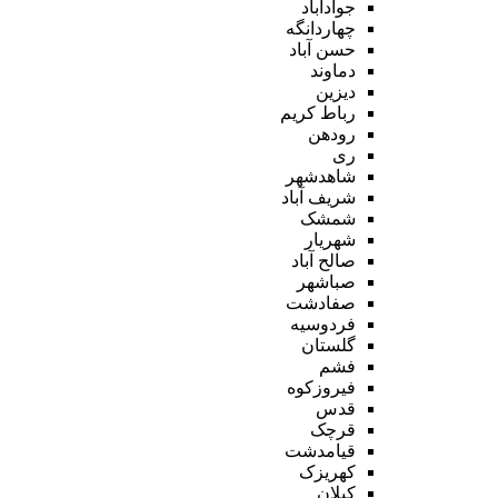
جوادآباد
چهاردانگه
حسن آباد
دماوند
دیزین
رباط کریم
رودهن
ری
شاهدشهر
شریف آباد
شمشک
شهریار
صالح آباد
صباشهر
صفادشت
فردوسیه
گلستان
فشم
فیروزکوه
قدس
قرچک
قیامدشت
کهریزک
کیلان