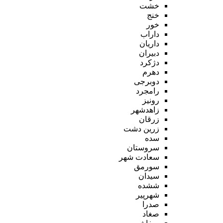
خشت
خنج
خور
داراب
داریان
دبیران
دژکرد
دهرم
دوبرجی
رامجرد
رونیز
زاهدشهر
زرقان
زرین دشت
سده
سروستان
سعادت شهر
سورمق
سیدان
ششده
شهرپیر
صدرا
صغاد