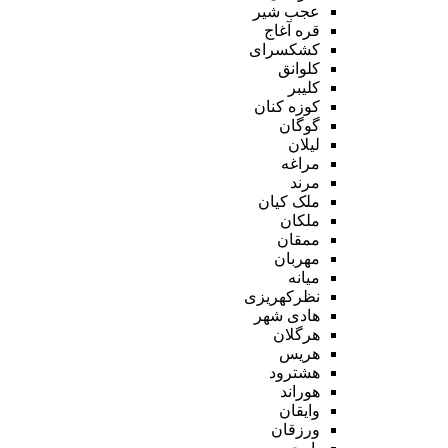
عجب شیر
قره آغاج
کشکسرای
کلوانق
کلیبر
کوزه کنان
گوگان
لیلان
مراغه
مرند
ملک کیان
ملکان
ممقان
مهربان
میانه
نظرکهریزی
هادی شهر
هرگلان
هریس
هشترود
هوراند
وایقان
ورزقان