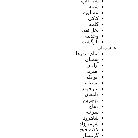
شبانکاره
شنبه
عسلویه
کاکی
کلمه
نخل تقی
وحدتیه
بازگشت
سمنان
تمام شهر‌ها
سمنان
آرادان
امیریه
ایوانکی
بسطام
بیارجمند
دامغان
درجزین
دیباج
سرخه
شاهرود
شهمیرزاد
کلاته خیج
گرمسار