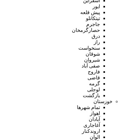
اسفراین
ایور
پیش قلعه
تیتکانلو
جاجرم
حصارگرمخان
درق
راز
سنخواست
شوقان
شیروان
صفی آباد
فاروج
قاضی
گرمه
لوجلی
بازگشت
خوزستان
تمام شهر‌ها
اهواز
آبادان
آغاجاری
اروندکنار
الوان