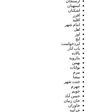
ارسنجان
استهبان
اشکنان
افزر
اقلید
امام شهر
اهل
اوز
ایج
ایزدخواست
باب انار
بالاده
بنارویه
بهمن
بوانات
بیرم
بیضا
جنت شهر
جهرم
جویم
حسن آباد
خان زنیان
خاوران
خرامه