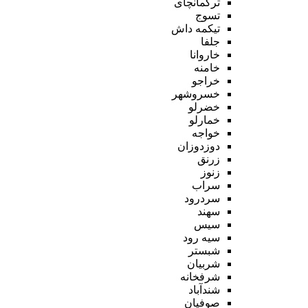
ترکمانچای
تسوج
تیکمه داش
جلفا
خاروانا
خامنه
خراجو
خسروشهر
خضرلو
خمارلو
خواجه
دوزدوزان
زرنق
زنوز
سراب
سردرود
سهند
سیس
سیه رود
شبستر
شربیان
شرفخانه
شندآباد
صوفیان