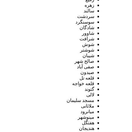
زهره
سالند
سردشت
سوسنگرد
شادگان
شاوور
شرافت
شوش
شوشتر
شیبان
صالح شهر
صفی آباد
صیدون
قلعه تل
قلعه خواجه
گتوند
لالی
مسجد سلیمان
ملاثانی
میانرود
مینوشهر
هفتگل
هندیجان