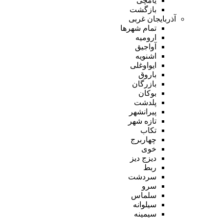
یامچی
بازگشت
آذربایجان غربی
تمام شهر‌ها
ارومیه
آواجیق
اشنویه
ایواوغلی
باروق
بازرگان
بوکان
پلدشت
پیرانشهر
تازه شهر
تکاب
چهاربرج
خوی
دیزج دیز
ربط
سردشت
سرو
سلماس
سیلوانه
سیمینه