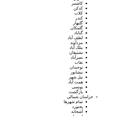
کاشمر
کدکن
کلات
کندر
گلبهار
گلمکان
گناباد
لطف آباد
مزدآوند
ملک آباد
نشتیفان
نصرآباد
نقاب
نوخندان
نیشابور
نیل شهر
همت آباد
یونسی
بازگشت
خراسان شمالی
تمام شهر‌ها
بجنورد
آشخانه