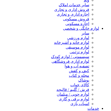
ویلا
سایر خدمات املاک
فروش اداری و تجاری
اجاره اداری و تجاری
فروش مسکونی
اجاره مسکونی
لوازم خانگی و شخصی
سایر
لوازم ورزشی
لوازم خانه و آشپزخانه
لوازم موسیقی
لوازم تزئینی
سیسمونی / لوازم کودک
لوازم اداری فروشگاهی
تصفیه آب و هوا
کیف و کفش
مجله و کتاب
پوشاک
کالای خواب
فرش / گلیم / قالیچه
لوازم چوبی / مبلمان
لوازم برقی و گازی
اسباب بازی
خدمات