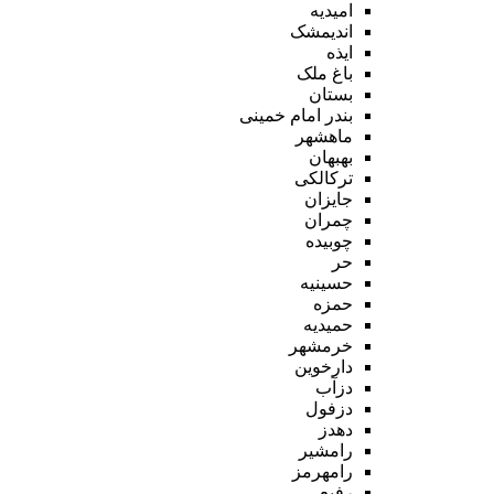
امیدیه
اندیمشک
ایذه
باغ ملک
بستان
بندر امام خمینی
ماهشهر
بهبهان
ترکالکی
جایزان
چمران
چوبیده
حر
حسینیه
حمزه
حمیدیه
خرمشهر
دارخوین
دزآب
دزفول
دهدز
رامشیر
رامهرمز
رفیع