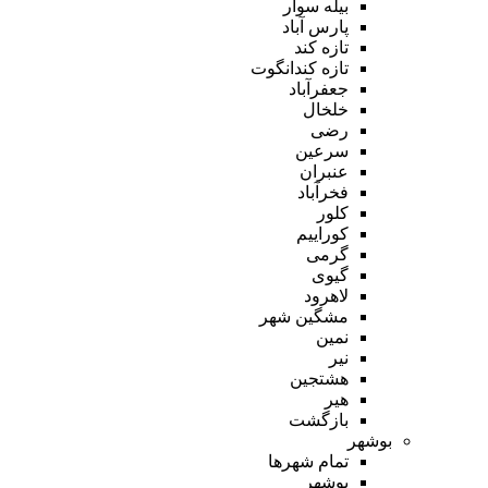
بیله سوار
پارس آباد
تازه کند
تازه کندانگوت
جعفرآباد
خلخال
رضی
سرعین
عنبران
فخرآباد
کلور
کوراییم
گرمی
گیوی
لاهرود
مشگین شهر
نمین
نیر
هشتجین
هیر
بازگشت
بوشهر
تمام شهر‌ها
بوشهر