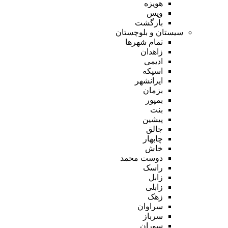
هویزه
ویس
بازگشت
سیستان و بلوچستان
تمام شهر‌ها
زاهدان
ادیمی
اسپکه
ایرانشهر
بزمان
بمپور
بنت
پیشین
جالق
چابهار
خاش
دوست محمد
راسک
زابل
زابلی
زهک
سراوان
سرباز
سوران