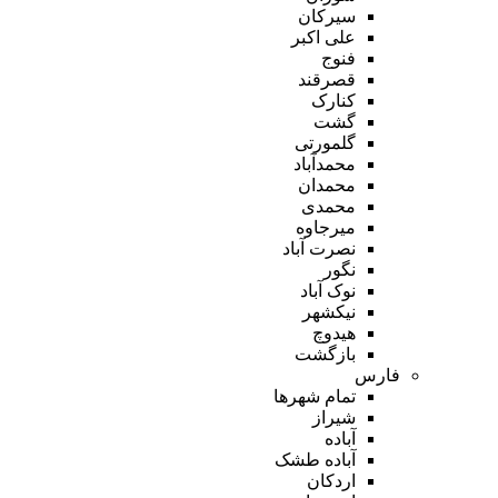
سیرکان
علی اکبر
فنوج
قصرقند
کنارک
گشت
گلمورتی
محمدآباد
محمدان
محمدی
میرجاوه
نصرت آباد
نگور
نوک آباد
نیکشهر
هیدوچ
بازگشت
فارس
تمام شهر‌ها
شیراز
آباده
آباده طشک
اردکان