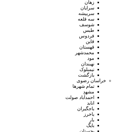
زهان
سرایان
سربیشه
سه قلعه
شوسف
طبس
فردوس
قاین
قهستان
محمدشهر
مود
نهبندان
نیمبلوک
بازگشت
خراسان رضوی
تمام شهر‌ها
مشهد
احمدآباد صولت
انابد
باجگیران
باخرز
بار
بایگ
بجستان