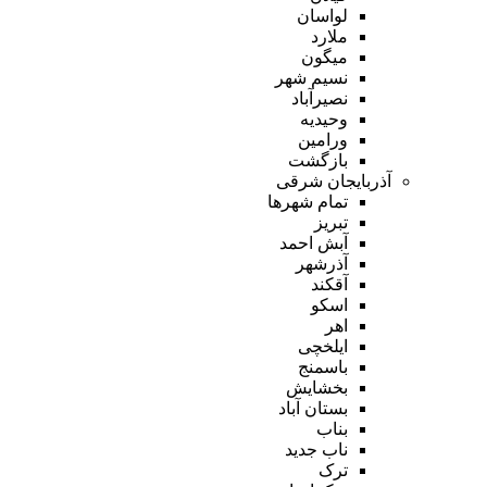
لواسان
ملارد
میگون
نسیم شهر
نصیرآباد
وحیدیه
ورامین
بازگشت
آذربایجان شرقی
تمام شهر‌ها
تبریز
آبش احمد
آذرشهر
آقکند
اسکو
اهر
ایلخچی
باسمنج
بخشایش
بستان آباد
بناب
ناب جدید
ترک