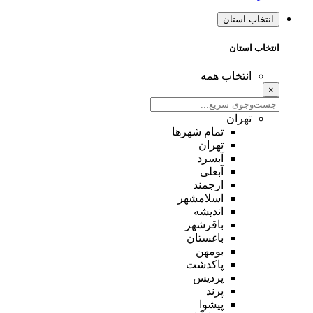
انتخاب استان
انتخاب استان
انتخاب همه
×
تهران
تمام شهر‌ها
تهران
آبسرد
آبعلی
ارجمند
اسلامشهر
اندیشه
باقرشهر
باغستان
بومهن
پاکدشت
پردیس
پرند
پیشوا