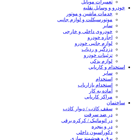
تعمیرات موبایل
خودرو و وسایل نقلیه
خدمات ماشین و موتور
موتورسیکلت و لوازم جانبی
سایر
خودروی داخلی و خارجی
اجاره خودرو
لوازم جانبی خودرو
دزدگیر و ردیاب
تزئینات خودرو
لوازم یدکی
استخدام و کاریابی
سایر
استخدام
استخدام بازاریاب
آماده به کار
مراکز کاریابی
ساختمان
سقف کاذب / دیوار کاذب
در ضد سرقت
در اتوماتیک / کرکره برقی
در و پنجره
دکوراسیون داخلی
برق و هوشمند سازی