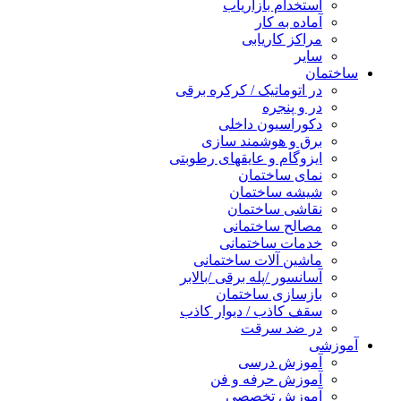
استخدام بازاریاب
آماده به کار
مراکز کاریابی
سایر
ساختمان
در اتوماتیک / کرکره برقی
در و پنجره
دکوراسیون داخلی
برق و هوشمند سازی
ایزوگام و عایقهای رطوبتی
نمای ساختمان
شیشه ساختمان
نقاشی ساختمان
مصالح ساختمانی
خدمات ساختمانی
ماشین آلات ساختمانی
آسانسور /پله برقی /بالابر
بازسازی ساختمان
سقف کاذب / دیوار کاذب
در ضد سرقت
آموزشی
آموزش درسی
آموزش حرفه و فن
آموزش تخصصی