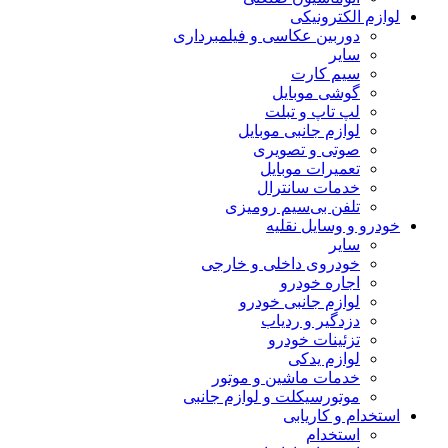
لوازم الکترونیکی
دوربین عکاسی و فیلمبرداری
سایر
سیم کارت
گوشی موبایل
لپ تاپ و تبلت
لوازم جانبی موبایل
صوتی و تصویری
تعمیرات موبایل
خدمات سانترال
تلفن بی‌سیم رومیزی
خودرو و وسایل نقلیه
سایر
خودروی داخلی و خارجی
اجاره خودرو
لوازم جانبی خودرو
دزدگیر و ردیاب
تزئینات خودرو
لوازم یدکی
خدمات ماشین و موتور
موتورسیکلت و لوازم جانبی
استخدام و کاریابی
استخدام