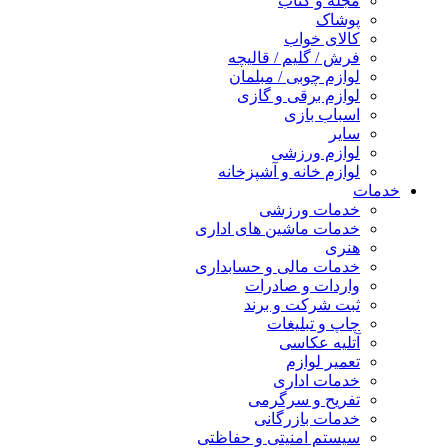
مجله و کتاب
پوشاک
کالای خواب
فرش / گلیم / قالیچه
لوازم چوبی / مبلمان
لوازم برقی و گازی
اسباب بازی
سایر
لوازم ورزشی
لوازم خانه و آشپزخانه
خدمات
خدمات ورزشی
خدمات ماشین های اداری
هنری
خدمات مالی و حسابداری
واردات و صادرات
ثبت شرکت و برند
چاپ و تبلیغات
آتلیه عکاسی
تعمیر لوازم
خدمات اداری
تفریح و سرگرمی
خدمات بازرگانی
سیستم امنیتی و حفاظتی