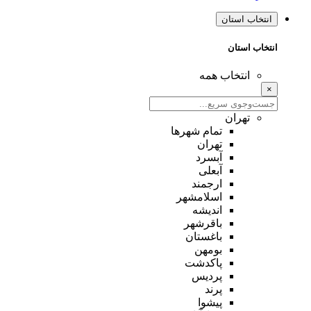
انتخاب استان
انتخاب استان
انتخاب همه
×
تهران
تمام شهر‌ها
تهران
آبسرد
آبعلی
ارجمند
اسلامشهر
اندیشه
باقرشهر
باغستان
بومهن
پاکدشت
پردیس
پرند
پیشوا