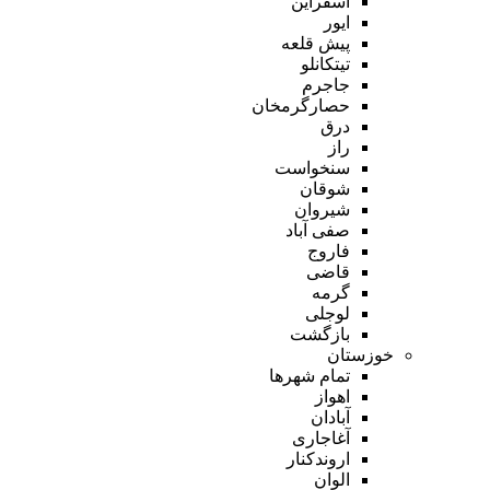
اسفراین
ایور
پیش قلعه
تیتکانلو
جاجرم
حصارگرمخان
درق
راز
سنخواست
شوقان
شیروان
صفی آباد
فاروج
قاضی
گرمه
لوجلی
بازگشت
خوزستان
تمام شهر‌ها
اهواز
آبادان
آغاجاری
اروندکنار
الوان