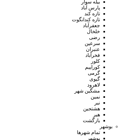
بیله سوار
پارس آباد
تازه کند
تازه کندانگوت
جعفرآباد
خلخال
رضی
سرعین
عنبران
فخرآباد
کلور
کوراییم
گرمی
گیوی
لاهرود
مشگین شهر
نمین
نیر
هشتجین
هیر
بازگشت
بوشهر
تمام شهر‌ها
بوشهر