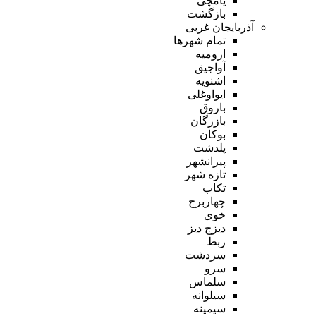
یامچی
بازگشت
آذربایجان غربی
تمام شهر‌ها
ارومیه
آواجیق
اشنویه
ایواوغلی
باروق
بازرگان
بوکان
پلدشت
پیرانشهر
تازه شهر
تکاب
چهاربرج
خوی
دیزج دیز
ربط
سردشت
سرو
سلماس
سیلوانه
سیمینه