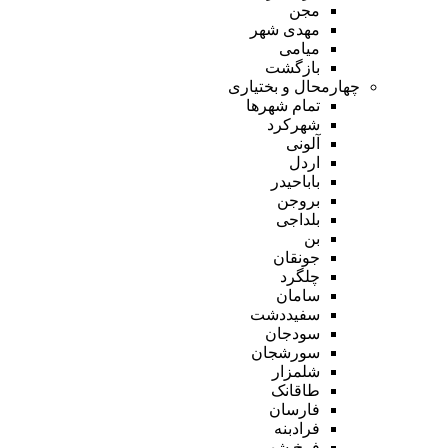
مجن
مهدی شهر
میامی
بازگشت
چهارمحال و بختیاری
تمام شهر‌ها
شهرکرد
آلونی
اردل
باباحیدر
بروجن
بلداجی
بن
جونقان
چلگرد
سامان
سفیددشت
سودجان
سورشجان
شلمزار
طاقانک
فارسان
فرادبنه
فرخ شهر