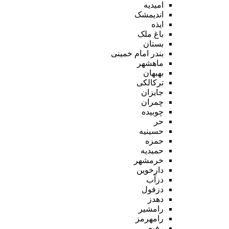
امیدیه
اندیمشک
ایذه
باغ ملک
بستان
بندر امام خمینی
ماهشهر
بهبهان
ترکالکی
جایزان
چمران
چوبیده
حر
حسینیه
حمزه
حمیدیه
خرمشهر
دارخوین
دزآب
دزفول
دهدز
رامشیر
رامهرمز
رفیع