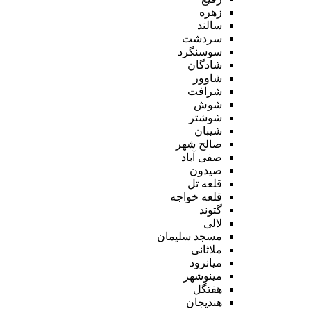
زهره
سالند
سردشت
سوسنگرد
شادگان
شاوور
شرافت
شوش
شوشتر
شیبان
صالح شهر
صفی آباد
صیدون
قلعه تل
قلعه خواجه
گتوند
لالی
مسجد سلیمان
ملاثانی
میانرود
مینوشهر
هفتگل
هندیجان