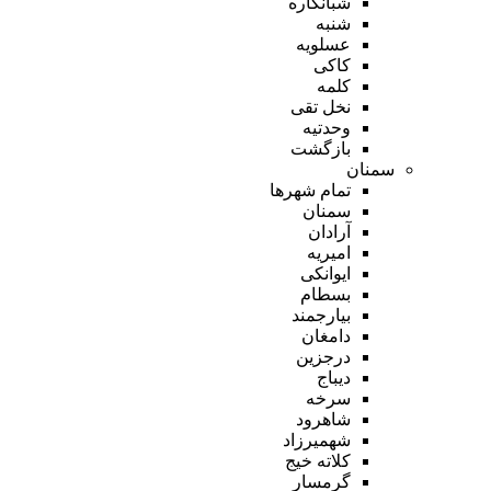
شبانکاره
شنبه
عسلویه
کاکی
کلمه
نخل تقی
وحدتیه
بازگشت
سمنان
تمام شهر‌ها
سمنان
آرادان
امیریه
ایوانکی
بسطام
بیارجمند
دامغان
درجزین
دیباج
سرخه
شاهرود
شهمیرزاد
کلاته خیج
گرمسار