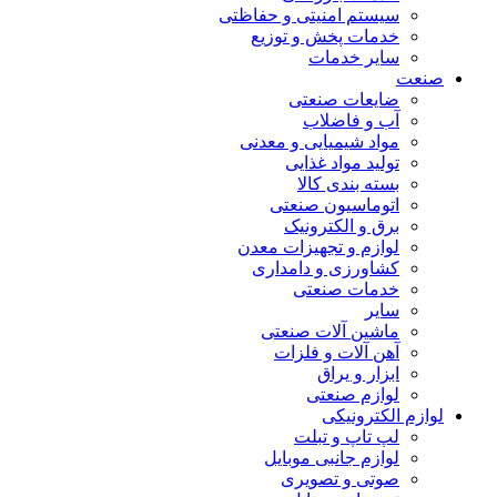
سیستم امنیتی و حفاظتی
خدمات پخش و توزیع
سایر خدمات
صنعت
ضایعات صنعتی
آب و فاضلاب
مواد شیمیایی و معدنی
تولید مواد غذایی
بسته بندی کالا
اتوماسیون صنعتی
برق و الکترونیک
لوازم و تجهیزات معدن
کشاورزی و دامداری
خدمات صنعتی
سایر
ماشین آلات صنعتی
آهن آلات و فلزات
ابزار و یراق
لوازم صنعتی
لوازم الکترونیکی
لپ تاپ و تبلت
لوازم جانبی موبایل
صوتی و تصویری