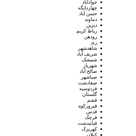
جوادآباد
چهاردانگه
حسن آباد
دماوند
دیزین
رباط کریم
رودهن
ری
شاهدشهر
شریف آباد
شمشک
شهریار
صالح آباد
صباشهر
صفادشت
فردوسیه
گلستان
فشم
فیروزکوه
قدس
قرچک
قیامدشت
کهریزک
کیلان