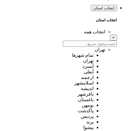
انتخاب استان
انتخاب استان
انتخاب همه
×
تهران
تمام شهر‌ها
تهران
آبسرد
آبعلی
ارجمند
اسلامشهر
اندیشه
باقرشهر
باغستان
بومهن
پاکدشت
پردیس
پرند
پیشوا