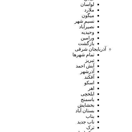
لواسان
ملارد
میگون
نسیم شهر
نصیرآباد
وحیدیه
ورامین
بازگشت
آذربایجان شرقی
تمام شهر‌ها
تبریز
آبش احمد
آذرشهر
آقکند
اسکو
اهر
ایلخچی
باسمنج
بخشایش
بستان آباد
بناب
ناب جدید
ترک