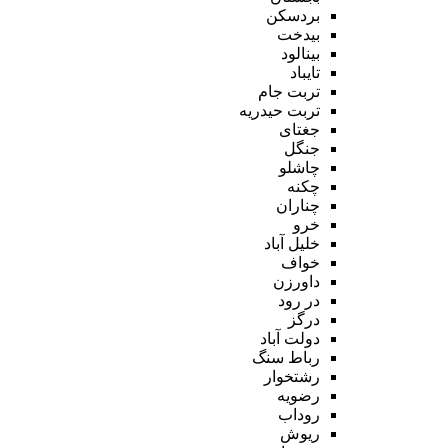
بردسکن
بیدخت
بینالود
تایباد
تربت جام
تربت حیدریه
جغتای
جنگل
چاشلو
چکنه
چناران
خرو
خلیل آباد
خواف
داورزن
در رود
درگز
دولت آباد
رباط سنگ
رشتخوار
رضویه
روداب
ریوش