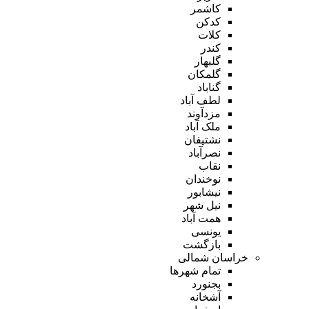
کاشمر
کدکن
کلات
کندر
گلبهار
گلمکان
گناباد
لطف آباد
مزدآوند
ملک آباد
نشتیفان
نصرآباد
نقاب
نوخندان
نیشابور
نیل شهر
همت آباد
یونسی
بازگشت
خراسان شمالی
تمام شهر‌ها
بجنورد
آشخانه