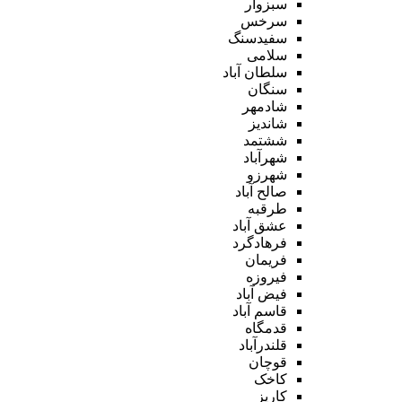
سبزوار
سرخس
سفیدسنگ
سلامی
سلطان آباد
سنگان
شادمهر
شاندیز
ششتمد
شهرآباد
شهرزو
صالح آباد
طرقبه
عشق آباد
فرهادگرد
فریمان
فیروزه
فیض آباد
قاسم آباد
قدمگاه
قلندرآباد
قوچان
کاخک
کاریز