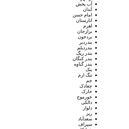
آب پخش
آبدان
امام حسن
انارستان
اهرم
برازجان
بردخون
بندردیر
بندردیلم
بندر ریگ
بندر کنگان
بندر گناوه
بنک
تنگ ارم
جم
چغادک
خارک
خورموج
دالکی
دلوار
ریز
سعدآباد
سیراف