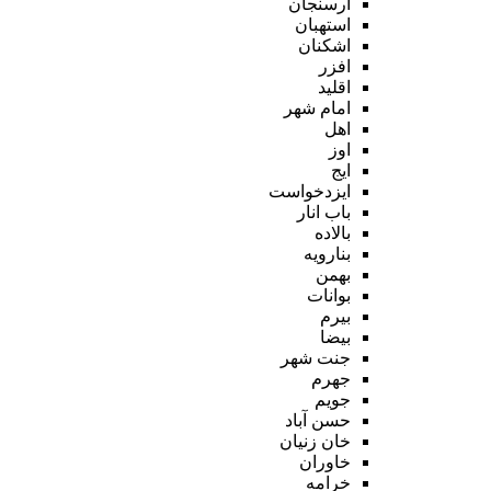
ارسنجان
استهبان
اشکنان
افزر
اقلید
امام شهر
اهل
اوز
ایج
ایزدخواست
باب انار
بالاده
بنارویه
بهمن
بوانات
بیرم
بیضا
جنت شهر
جهرم
جویم
حسن آباد
خان زنیان
خاوران
خرامه