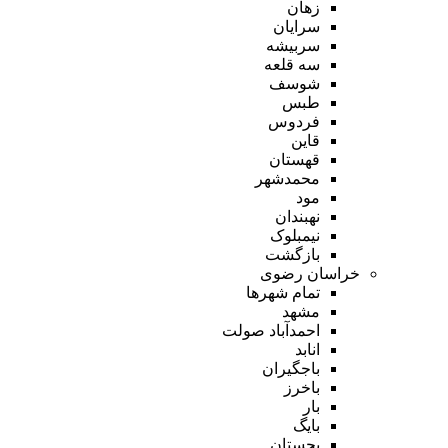
زهان
سرایان
سربیشه
سه قلعه
شوسف
طبس
فردوس
قاین
قهستان
محمدشهر
مود
نهبندان
نیمبلوک
بازگشت
خراسان رضوی
تمام شهر‌ها
مشهد
احمدآباد صولت
انابد
باجگیران
باخرز
بار
بایگ
بجستان