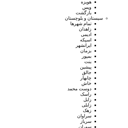
هویزه
ویس
بازگشت
سیستان و بلوچستان
تمام شهر‌ها
زاهدان
ادیمی
اسپکه
ایرانشهر
بزمان
بمپور
بنت
پیشین
جالق
چابهار
خاش
دوست محمد
راسک
زابل
زابلی
زهک
سراوان
سرباز
سوران