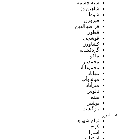
سیه چشمه
شاهین دژ
شوط
فیرورق
قر ضیاالدین
قطور
قوشچی
کشاورز
گردکشانه
ماکو
محمدیار
محمودآباد
مهاباد
میاندوآب
میرآباد
نالوس
نقده
نوشین
بازگشت
البرز
تمام شهر‌ها
کرج
اسارا
اشتهارد