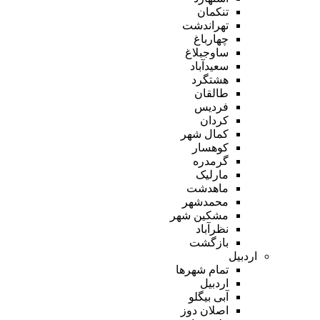
تنکمان
تهراندشت
چهارباغ
ساوجبلاغ
سعیدآباد
هشتگرد
طالقان
فردیس
کردان
کمال شهر
کوهسار
گرمدره
مارلیک
ماهدشت
محمدشهر
مشکین شهر
نظرآباد
بازگشت
اردبیل
تمام شهر‌ها
اردبیل
آبی بیگلو
اصلان دوز