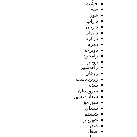
خشت
خنج
خور
داراب
داریان
دبیران
دژکرد
دهرم
دوبرجی
رامجرد
رونیز
زاهدشهر
زرقان
زرین دشت
سده
سروستان
سعادت شهر
سورمق
سیدان
ششده
شهرپیر
صدرا
صغاد