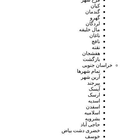
کیان
گندمان
گهرو
لردگان
مال خلیفه
ناغان
نافچ
نقنه
هفشجان
بازگشت
خراسان جنوبی
تمام شهر‌ها
آرین شهر
بیرجند
آیسک
ارسک
اسدیه
اسفدن
اسلامیه
بشرویه
حاجی آباد
خضری دشت بیاض
خوسف