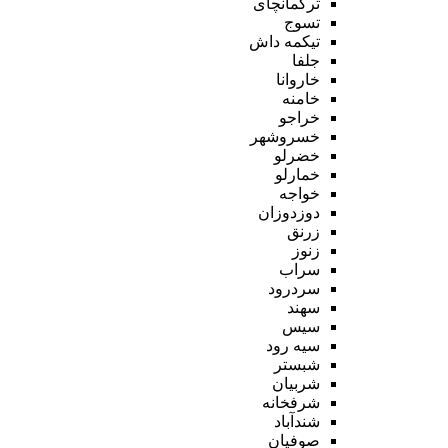
ترکمانچای
تسوج
تیکمه داش
جلفا
خاروانا
خامنه
خراجو
خسروشهر
خضرلو
خمارلو
خواجه
دوزدوزان
زرنق
زنوز
سراب
سردرود
سهند
سیس
سیه رود
شبستر
شربیان
شرفخانه
شندآباد
صوفیان