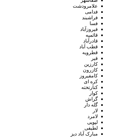
صفاشهر
علامرودشت
فدامی
فراشبند
فسا
فیروزآباد
قائمیه
قادرآباد
قطب آباد
قطرویه
قیر
کارزین
کازرون
کامفیروز
کره ای
کنارتخته
کوار
گراش
گله دار
لار
لامرد
لپویی
لطیفی
مبارک آباد دیز