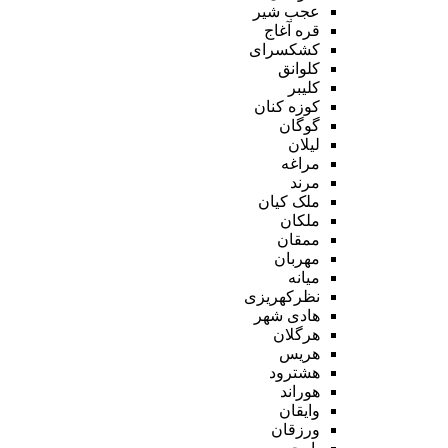
عجب شیر
قره آغاج
کشکسرای
کلوانق
کلیبر
کوزه کنان
گوگان
لیلان
مراغه
مرند
ملک کیان
ملکان
ممقان
مهربان
میانه
نظرکهریزی
هادی شهر
هرگلان
هریس
هشترود
هوراند
وایقان
ورزقان