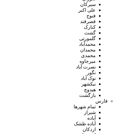
سیرکان
علی اکبر
فنوج
قصرقند
کنارک
گشت
گلمورتی
محمدآباد
محمدان
محمدی
میرجاوه
نصرت آباد
نگور
نوک آباد
نیکشهر
هیدوچ
بازگشت
فارس
تمام شهر‌ها
شیراز
آباده
آباده طشک
اردکان