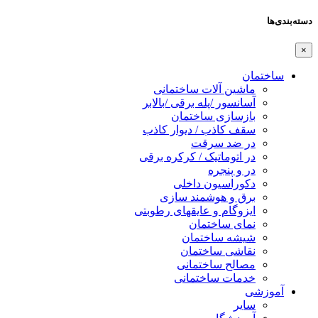
دسته‌بندی‌ها
×
ساختمان
ماشین آلات ساختمانی
آسانسور /پله برقی /بالابر
بازسازی ساختمان
سقف کاذب / دیوار کاذب
در ضد سرقت
در اتوماتیک / کرکره برقی
در و پنجره
دکوراسیون داخلی
برق و هوشمند سازی
ایزوگام و عایقهای رطوبتی
نمای ساختمان
شیشه ساختمان
نقاشی ساختمان
مصالح ساختمانی
خدمات ساختمانی
آموزشی
سایر