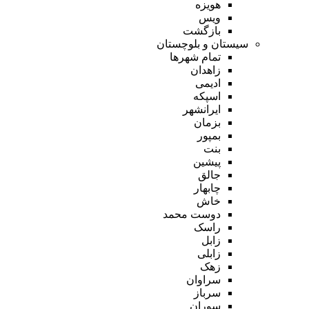
هویزه
ویس
بازگشت
سیستان و بلوچستان
تمام شهر‌ها
زاهدان
ادیمی
اسپکه
ایرانشهر
بزمان
بمپور
بنت
پیشین
جالق
چابهار
خاش
دوست محمد
راسک
زابل
زابلی
زهک
سراوان
سرباز
سوران