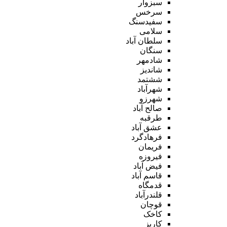
سبزوار
سرخس
سفیدسنگ
سلامی
سلطان آباد
سنگان
شادمهر
شاندیز
ششتمد
شهرآباد
شهرزو
صالح آباد
طرقبه
عشق آباد
فرهادگرد
فریمان
فیروزه
فیض آباد
قاسم آباد
قدمگاه
قلندرآباد
قوچان
کاخک
کاریز