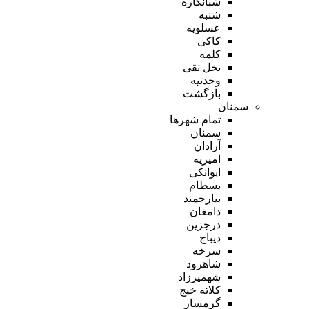
شبانکاره
شنبه
عسلویه
کاکی
کلمه
نخل تقی
وحدتیه
بازگشت
سمنان
تمام شهر‌ها
سمنان
آرادان
امیریه
ایوانکی
بسطام
بیارجمند
دامغان
درجزین
دیباج
سرخه
شاهرود
شهمیرزاد
کلاته خیج
گرمسار