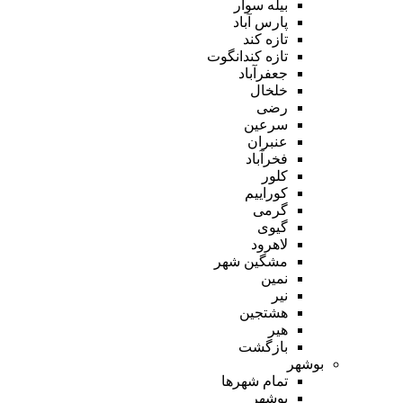
بیله سوار
پارس آباد
تازه کند
تازه کندانگوت
جعفرآباد
خلخال
رضی
سرعین
عنبران
فخرآباد
کلور
کوراییم
گرمی
گیوی
لاهرود
مشگین شهر
نمین
نیر
هشتجین
هیر
بازگشت
بوشهر
تمام شهر‌ها
بوشهر