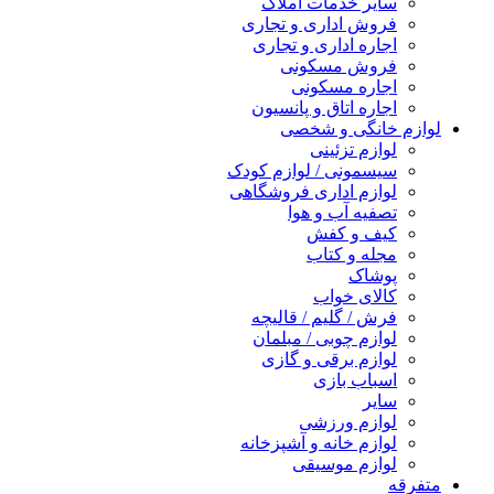
سایر خدمات املاک
فروش اداری و تجاری
اجاره اداری و تجاری
فروش مسکونی
اجاره مسکونی
اجاره اتاق و پانسیون
لوازم خانگی و شخصی
لوازم تزئینی
سیسمونی / لوازم کودک
لوازم اداری فروشگاهی
تصفیه آب و هوا
کیف و کفش
مجله و کتاب
پوشاک
کالای خواب
فرش / گلیم / قالیچه
لوازم چوبی / مبلمان
لوازم برقی و گازی
اسباب بازی
سایر
لوازم ورزشی
لوازم خانه و آشپزخانه
لوازم موسیقی
متفرقه