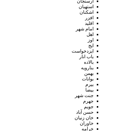
ارسنجان
استهبان
اشکنان
افزر
اقلید
امام شهر
اهل
اوز
ایج
ایزدخواست
باب انار
بالاده
بنارویه
بهمن
بوانات
بیرم
بیضا
جنت شهر
جهرم
جویم
حسن آباد
خان زنیان
خاوران
خرامه