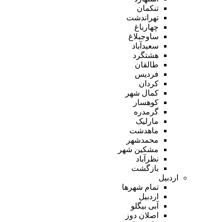
تنکمان
تهراندشت
چهارباغ
ساوجبلاغ
سعیدآباد
هشتگرد
طالقان
فردیس
کردان
کمال شهر
کوهسار
گرمدره
مارلیک
ماهدشت
محمدشهر
مشکین شهر
نظرآباد
بازگشت
اردبیل
تمام شهر‌ها
اردبیل
آبی بیگلو
اصلان دوز