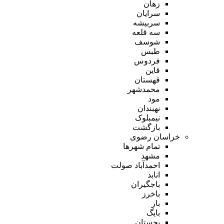
زهان
سرایان
سربیشه
سه قلعه
شوسف
طبس
فردوس
قاین
قهستان
محمدشهر
مود
نهبندان
نیمبلوک
بازگشت
خراسان رضوی
تمام شهر‌ها
مشهد
احمدآباد صولت
انابد
باجگیران
باخرز
بار
بایگ
بجستان