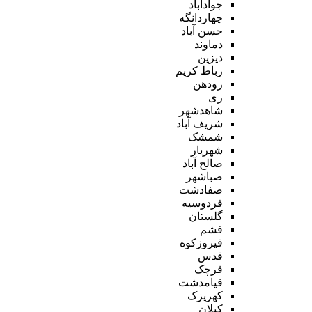
جوادآباد
چهاردانگه
حسن آباد
دماوند
دیزین
رباط کریم
رودهن
ری
شاهدشهر
شریف آباد
شمشک
شهریار
صالح آباد
صباشهر
صفادشت
فردوسیه
گلستان
فشم
فیروزکوه
قدس
قرچک
قیامدشت
کهریزک
کیلان