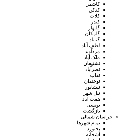
کاشمر
کدکن
کلات
کندر
گلبهار
گلمکان
گناباد
لطف آباد
مزدآوند
ملک آباد
نشتیفان
نصرآباد
نقاب
نوخندان
نیشابور
نیل شهر
همت آباد
یونسی
بازگشت
خراسان شمالی
تمام شهر‌ها
بجنورد
آشخانه