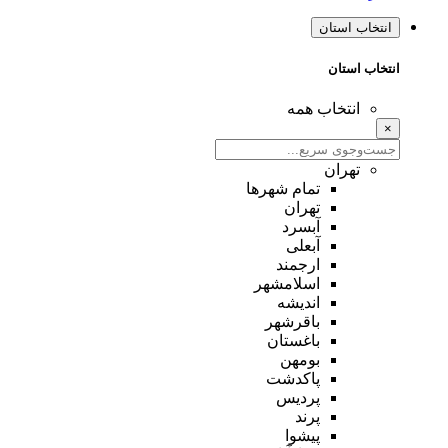
انتخاب استان
انتخاب استان
انتخاب همه
×
تهران
تمام شهر‌ها
تهران
آبسرد
آبعلی
ارجمند
اسلامشهر
اندیشه
باقرشهر
باغستان
بومهن
پاکدشت
پردیس
پرند
پیشوا