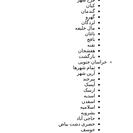
کیان
گندمان
گهرو
لردگان
مال خلیفه
ناغان
نافچ
نقنه
هفشجان
بازگشت
خراسان جنوبی
تمام شهر‌ها
آرین شهر
بیرجند
آیسک
ارسک
اسدیه
اسفدن
اسلامیه
بشرویه
حاجی آباد
خضری دشت بیاض
خوسف