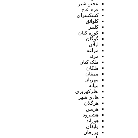
عجب شیر
قره آغاج
کشکسرای
کلوانق
کلیبر
کوزه کنان
گوگان
لیلان
مراغه
مرند
ملک کیان
ملکان
ممقان
مهربان
میانه
نظرکهریزی
هادی شهر
هرگلان
هریس
هشترود
هوراند
وایقان
ورزقان