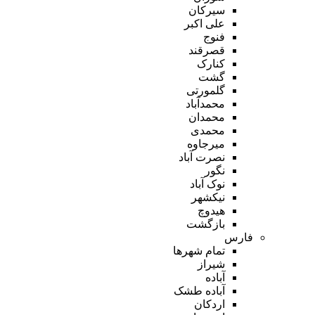
سیرکان
علی اکبر
فنوج
قصرقند
کنارک
گشت
گلمورتی
محمدآباد
محمدان
محمدی
میرجاوه
نصرت آباد
نگور
نوک آباد
نیکشهر
هیدوچ
بازگشت
فارس
تمام شهر‌ها
شیراز
آباده
آباده طشک
اردکان