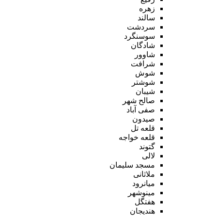
زهره
سالند
سردشت
سوسنگرد
شادگان
شاوور
شرافت
شوش
شوشتر
شیبان
صالح شهر
صفی آباد
صیدون
قلعه تل
قلعه خواجه
گتوند
لالی
مسجد سلیمان
ملاثانی
میانرود
مینوشهر
هفتگل
هندیجان