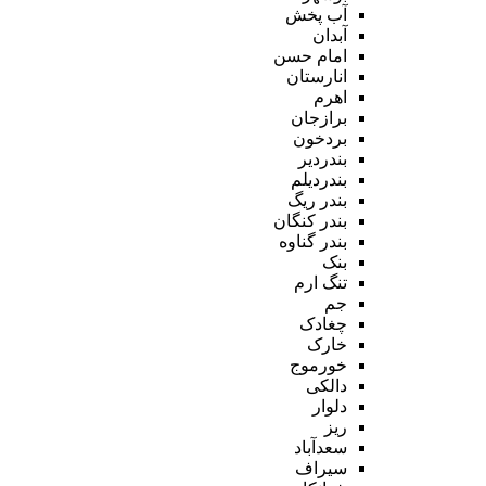
آب پخش
آبدان
امام حسن
انارستان
اهرم
برازجان
بردخون
بندردیر
بندردیلم
بندر ریگ
بندر کنگان
بندر گناوه
بنک
تنگ ارم
جم
چغادک
خارک
خورموج
دالکی
دلوار
ریز
سعدآباد
سیراف