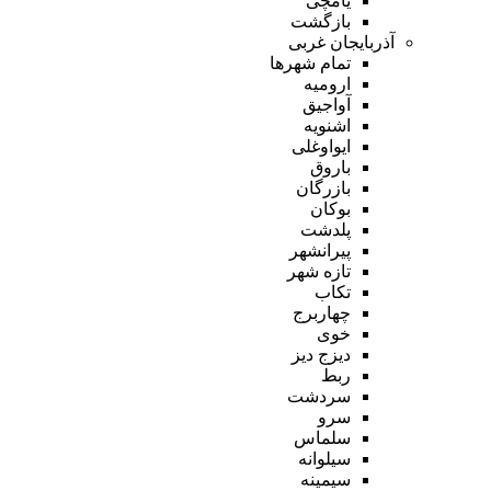
یامچی
بازگشت
آذربایجان غربی
تمام شهر‌ها
ارومیه
آواجیق
اشنویه
ایواوغلی
باروق
بازرگان
بوکان
پلدشت
پیرانشهر
تازه شهر
تکاب
چهاربرج
خوی
دیزج دیز
ربط
سردشت
سرو
سلماس
سیلوانه
سیمینه