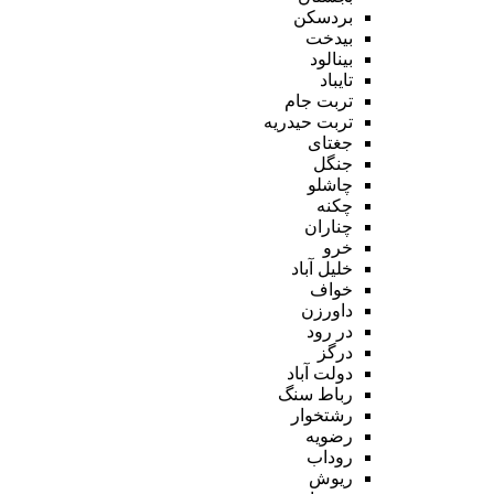
بردسکن
بیدخت
بینالود
تایباد
تربت جام
تربت حیدریه
جغتای
جنگل
چاشلو
چکنه
چناران
خرو
خلیل آباد
خواف
داورزن
در رود
درگز
دولت آباد
رباط سنگ
رشتخوار
رضویه
روداب
ریوش