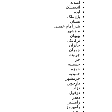
امیدیه
اندیمشک
ایذه
باغ ملک
بستان
بندر امام خمینی
ماهشهر
بهبهان
ترکالکی
جایزان
چمران
چوبیده
حر
حسینیه
حمزه
حمیدیه
خرمشهر
دارخوین
دزآب
دزفول
دهدز
رامشیر
رامهرمز
رفیع