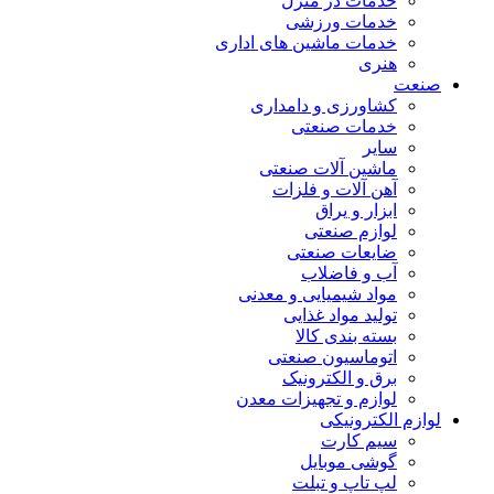
خدمات در منزل
خدمات ورزشی
خدمات ماشین های اداری
هنری
صنعت
کشاورزی و دامداری
خدمات صنعتی
سایر
ماشین آلات صنعتی
آهن آلات و فلزات
ابزار و یراق
لوازم صنعتی
ضایعات صنعتی
آب و فاضلاب
مواد شیمیایی و معدنی
تولید مواد غذایی
بسته بندی کالا
اتوماسیون صنعتی
برق و الکترونیک
لوازم و تجهیزات معدن
لوازم الکترونیکی
سیم کارت
گوشی موبایل
لپ تاپ و تبلت