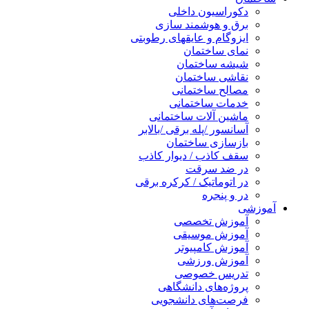
دکوراسیون داخلی
برق و هوشمند سازی
ایزوگام و عایقهای رطوبتی
نمای ساختمان
شیشه ساختمان
نقاشی ساختمان
مصالح ساختمانی
خدمات ساختمانی
ماشین آلات ساختمانی
آسانسور /پله برقی /بالابر
بازسازی ساختمان
سقف کاذب / دیوار کاذب
در ضد سرقت
در اتوماتیک / کرکره برقی
در و پنجره
آموزشی
آموزش تخصصی
آموزش موسیقی
آموزش کامپیوتر
آموزش ورزشی
تدریس خصوصی
پروژه‌های دانشگاهی
فرصت‌های دانشجویی