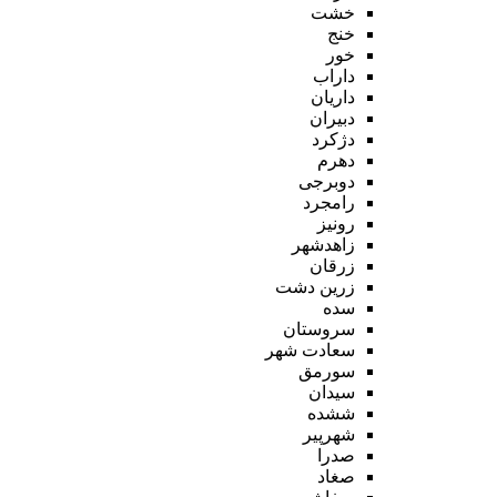
خشت
خنج
خور
داراب
داریان
دبیران
دژکرد
دهرم
دوبرجی
رامجرد
رونیز
زاهدشهر
زرقان
زرین دشت
سده
سروستان
سعادت شهر
سورمق
سیدان
ششده
شهرپیر
صدرا
صغاد