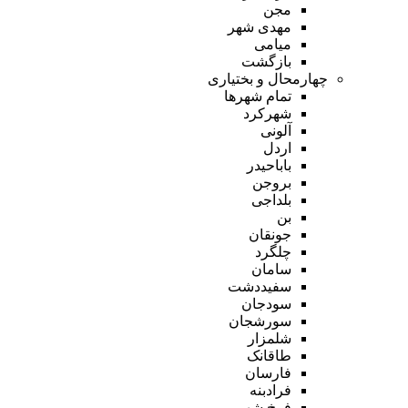
مجن
مهدی شهر
میامی
بازگشت
چهارمحال و بختیاری
تمام شهر‌ها
شهرکرد
آلونی
اردل
باباحیدر
بروجن
بلداجی
بن
جونقان
چلگرد
سامان
سفیددشت
سودجان
سورشجان
شلمزار
طاقانک
فارسان
فرادبنه
فرخ شهر