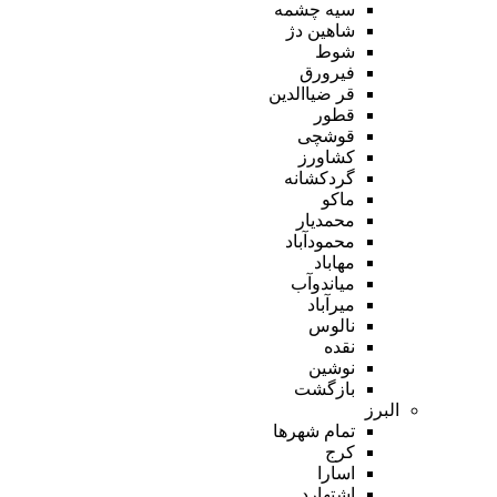
سیه چشمه
شاهین دژ
شوط
فیرورق
قر ضیاالدین
قطور
قوشچی
کشاورز
گردکشانه
ماکو
محمدیار
محمودآباد
مهاباد
میاندوآب
میرآباد
نالوس
نقده
نوشین
بازگشت
البرز
تمام شهر‌ها
کرج
اسارا
اشتهارد