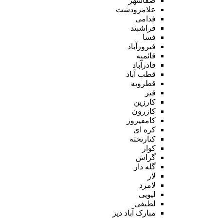
صفاشهر
علامرودشت
فدامی
فراشبند
فسا
فیروزآباد
قائمیه
قادرآباد
قطب آباد
قطرویه
قیر
کارزین
کازرون
کامفیروز
کره ای
کنارتخته
کوار
گراش
گله دار
لار
لامرد
لپویی
لطیفی
مبارک آباد دیز