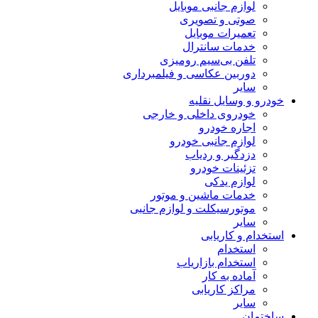
لوازم جانبی موبایل
صوتی و تصویری
تعمیرات موبایل
خدمات سانترال
تلفن بی‌سیم رومیزی
دوربین عکاسی و فیلمبرداری
سایر
خودرو و وسایل نقلیه
خودروی داخلی و خارجی
اجاره خودرو
لوازم جانبی خودرو
دزدگیر و ردیاب
تزئینات خودرو
لوازم یدکی
خدمات ماشین و موتور
موتورسیکلت و لوازم جانبی
سایر
استخدام و کاریابی
استخدام
استخدام بازاریاب
آماده به کار
مراکز کاریابی
سایر
ساختمان