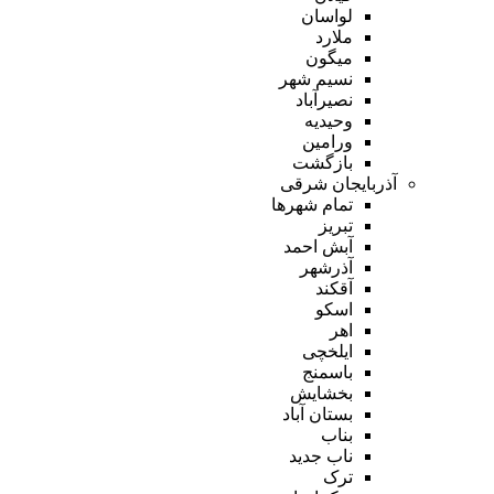
لواسان
ملارد
میگون
نسیم شهر
نصیرآباد
وحیدیه
ورامین
بازگشت
آذربایجان شرقی
تمام شهر‌ها
تبریز
آبش احمد
آذرشهر
آقکند
اسکو
اهر
ایلخچی
باسمنج
بخشایش
بستان آباد
بناب
ناب جدید
ترک