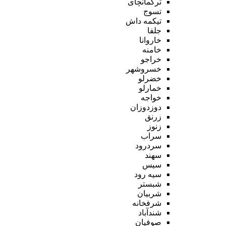
ترکمانچای
تسوج
تیکمه داش
جلفا
خاروانا
خامنه
خراجو
خسروشهر
خضرلو
خمارلو
خواجه
دوزدوزان
زرنق
زنوز
سراب
سردرود
سهند
سیس
سیه رود
شبستر
شربیان
شرفخانه
شندآباد
صوفیان