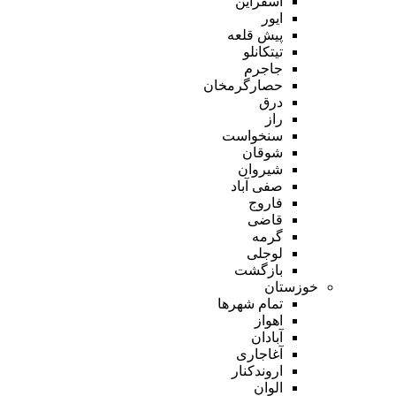
اسفراین
ایور
پیش قلعه
تیتکانلو
جاجرم
حصارگرمخان
درق
راز
سنخواست
شوقان
شیروان
صفی آباد
فاروج
قاضی
گرمه
لوجلی
بازگشت
خوزستان
تمام شهر‌ها
اهواز
آبادان
آغاجاری
اروندکنار
الوان