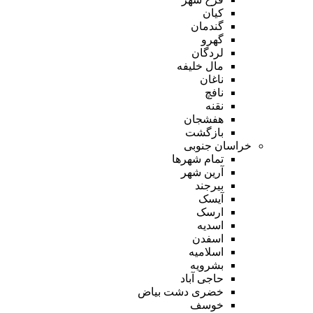
کیان
گندمان
گهرو
لردگان
مال خلیفه
ناغان
نافچ
نقنه
هفشجان
بازگشت
خراسان جنوبی
تمام شهر‌ها
آرین شهر
بیرجند
آیسک
ارسک
اسدیه
اسفدن
اسلامیه
بشرویه
حاجی آباد
خضری دشت بیاض
خوسف