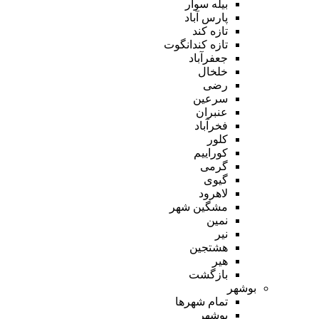
بیله سوار
پارس آباد
تازه کند
تازه کندانگوت
جعفرآباد
خلخال
رضی
سرعین
عنبران
فخرآباد
کلور
کوراییم
گرمی
گیوی
لاهرود
مشگین شهر
نمین
نیر
هشتجین
هیر
بازگشت
بوشهر
تمام شهر‌ها
بوشهر