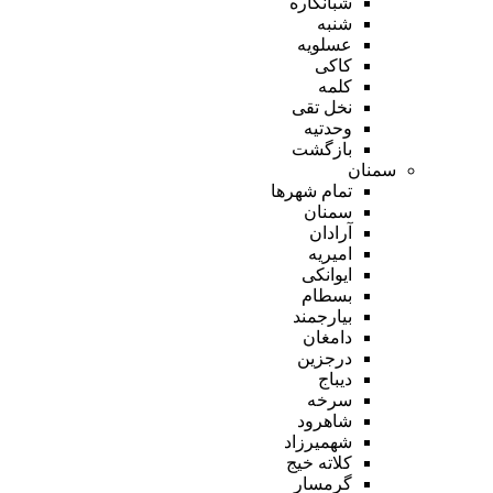
شبانکاره
شنبه
عسلویه
کاکی
کلمه
نخل تقی
وحدتیه
بازگشت
سمنان
تمام شهر‌ها
سمنان
آرادان
امیریه
ایوانکی
بسطام
بیارجمند
دامغان
درجزین
دیباج
سرخه
شاهرود
شهمیرزاد
کلاته خیج
گرمسار