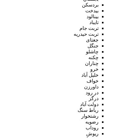
بردسکن
بیدخت
بینالود
تایباد
تربت جام
تربت حیدریه
جغتای
جنگل
چاشلو
چکنه
چناران
خرو
خلیل آباد
خواف
داورزن
در رود
درگز
دولت آباد
رباط سنگ
رشتخوار
رضویه
روداب
ریوش