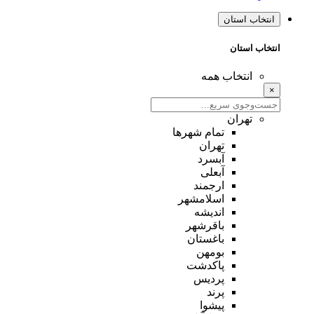
انتخاب استان
انتخاب استان
انتخاب همه
×
تهران
تمام شهر‌ها
تهران
آبسرد
آبعلی
ارجمند
اسلامشهر
اندیشه
باقرشهر
باغستان
بومهن
پاکدشت
پردیس
پرند
پیشوا