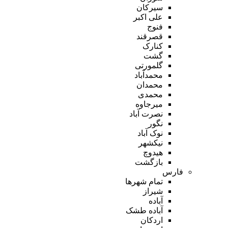
سیرکان
علی اکبر
فنوج
قصرقند
کنارک
گشت
گلمورتی
محمدآباد
محمدان
محمدی
میرجاوه
نصرت آباد
نگور
نوک آباد
نیکشهر
هیدوچ
بازگشت
فارس
تمام شهر‌ها
شیراز
آباده
آباده طشک
اردکان