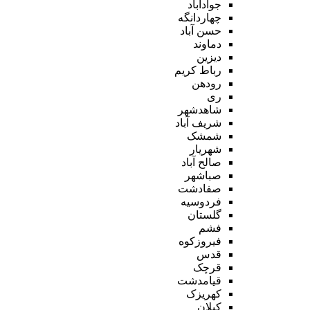
جوادآباد
چهاردانگه
حسن آباد
دماوند
دیزین
رباط کریم
رودهن
ری
شاهدشهر
شریف آباد
شمشک
شهریار
صالح آباد
صباشهر
صفادشت
فردوسیه
گلستان
فشم
فیروزکوه
قدس
قرچک
قیامدشت
کهریزک
کیلان