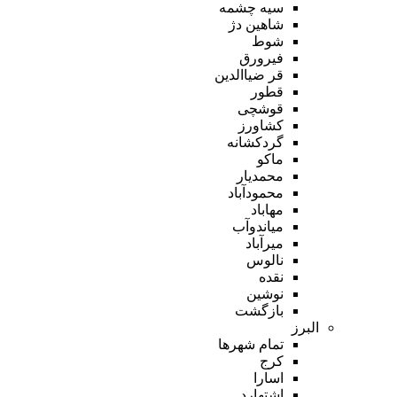
سیه چشمه
شاهین دژ
شوط
فیرورق
قر ضیاالدین
قطور
قوشچی
کشاورز
گردکشانه
ماکو
محمدیار
محمودآباد
مهاباد
میاندوآب
میرآباد
نالوس
نقده
نوشین
بازگشت
البرز
تمام شهر‌ها
کرج
اسارا
اشتهارد