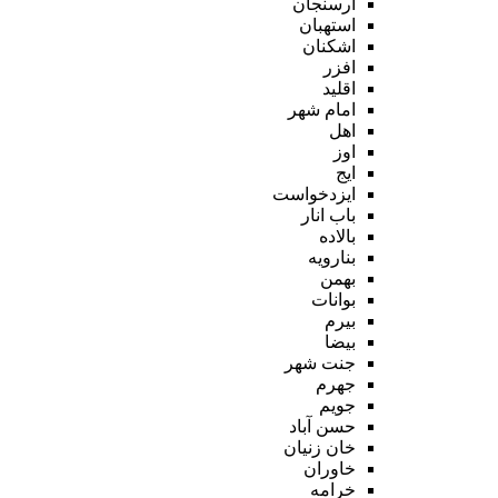
ارسنجان
استهبان
اشکنان
افزر
اقلید
امام شهر
اهل
اوز
ایج
ایزدخواست
باب انار
بالاده
بنارویه
بهمن
بوانات
بیرم
بیضا
جنت شهر
جهرم
جویم
حسن آباد
خان زنیان
خاوران
خرامه