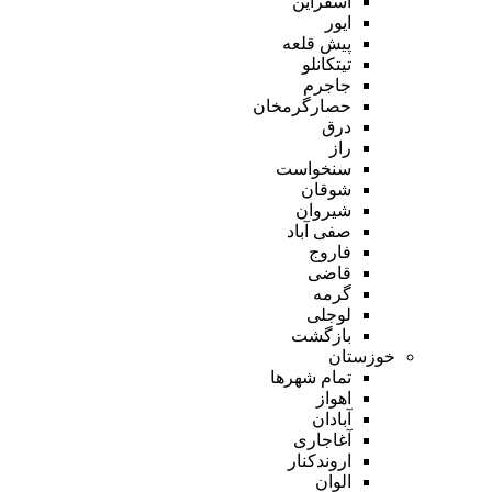
اسفراین
ایور
پیش قلعه
تیتکانلو
جاجرم
حصارگرمخان
درق
راز
سنخواست
شوقان
شیروان
صفی آباد
فاروج
قاضی
گرمه
لوجلی
بازگشت
خوزستان
تمام شهر‌ها
اهواز
آبادان
آغاجاری
اروندکنار
الوان