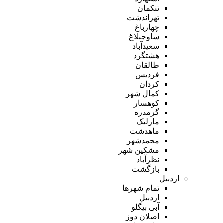
تنکمان
تهراندشت
چهارباغ
ساوجبلاغ
سعیدآباد
هشتگرد
طالقان
فردیس
کردان
کمال شهر
کوهسار
گرمدره
مارلیک
ماهدشت
محمدشهر
مشکین شهر
نظرآباد
بازگشت
اردبیل
تمام شهر‌ها
اردبیل
آبی بیگلو
اصلان دوز