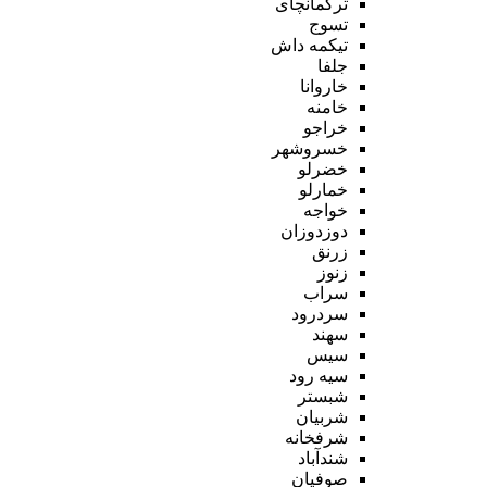
ترکمانچای
تسوج
تیکمه داش
جلفا
خاروانا
خامنه
خراجو
خسروشهر
خضرلو
خمارلو
خواجه
دوزدوزان
زرنق
زنوز
سراب
سردرود
سهند
سیس
سیه رود
شبستر
شربیان
شرفخانه
شندآباد
صوفیان