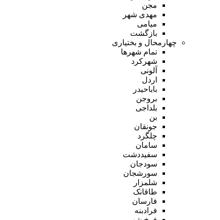
مجن
مهدی شهر
میامی
بازگشت
چهارمحال و بختیاری
تمام شهر‌ها
شهرکرد
آلونی
اردل
باباحیدر
بروجن
بلداجی
بن
جونقان
چلگرد
سامان
سفیددشت
سودجان
سورشجان
شلمزار
طاقانک
فارسان
فرادبنه
فرخ شهر