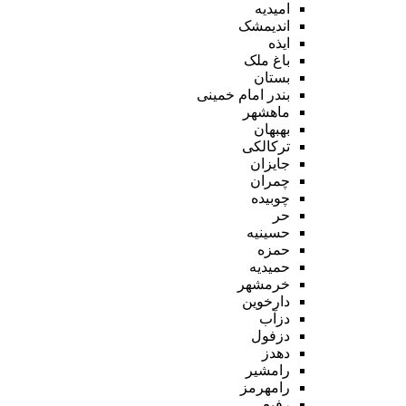
امیدیه
اندیمشک
ایذه
باغ ملک
بستان
بندر امام خمینی
ماهشهر
بهبهان
ترکالکی
جایزان
چمران
چوبیده
حر
حسینیه
حمزه
حمیدیه
خرمشهر
دارخوین
دزآب
دزفول
دهدز
رامشیر
رامهرمز
رفیع