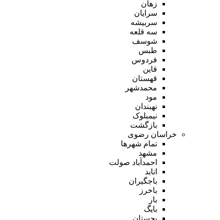
زهان
سرایان
سربیشه
سه قلعه
شوسف
طبس
فردوس
قاین
قهستان
محمدشهر
مود
نهبندان
نیمبلوک
بازگشت
خراسان رضوی
تمام شهر‌ها
مشهد
احمدآباد صولت
انابد
باجگیران
باخرز
بار
بایگ
بجستان