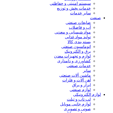
سیستم امنیتی و حفاظتی
خدمات پخش و توزیع
سایر خدمات
صنعت
ضایعات صنعتی
آب و فاضلاب
مواد شیمیایی و معدنی
تولید مواد غذایی
بسته بندی کالا
اتوماسیون صنعتی
برق و الکترونیک
لوازم و تجهیزات معدن
کشاورزی و دامداری
خدمات صنعتی
سایر
ماشین آلات صنعتی
آهن آلات و فلزات
ابزار و یراق
لوازم صنعتی
لوازم الکترونیکی
لپ تاپ و تبلت
لوازم جانبی موبایل
صوتی و تصویری