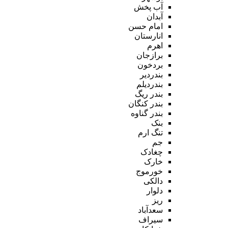
آب پخش
آبدان
امام حسن
انارستان
اهرم
برازجان
بردخون
بندردیر
بندردیلم
بندر ریگ
بندر کنگان
بندر گناوه
بنک
تنگ ارم
جم
چغادک
خارک
خورموج
دالکی
دلوار
ریز
سعدآباد
سیراف