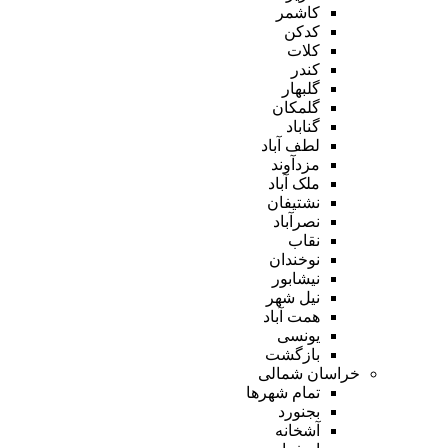
کاشمر
کدکن
کلات
کندر
گلبهار
گلمکان
گناباد
لطف آباد
مزدآوند
ملک آباد
نشتیفان
نصرآباد
نقاب
نوخندان
نیشابور
نیل شهر
همت آباد
یونسی
بازگشت
خراسان شمالی
تمام شهر‌ها
بجنورد
آشخانه