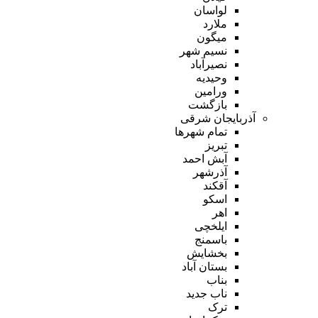
لواسان
ملارد
میگون
نسیم شهر
نصیرآباد
وحیدیه
ورامین
بازگشت
آذربایجان شرقی
تمام شهر‌ها
تبریز
آبش احمد
آذرشهر
آقکند
اسکو
اهر
ایلخچی
باسمنج
بخشایش
بستان آباد
بناب
ناب جدید
ترک