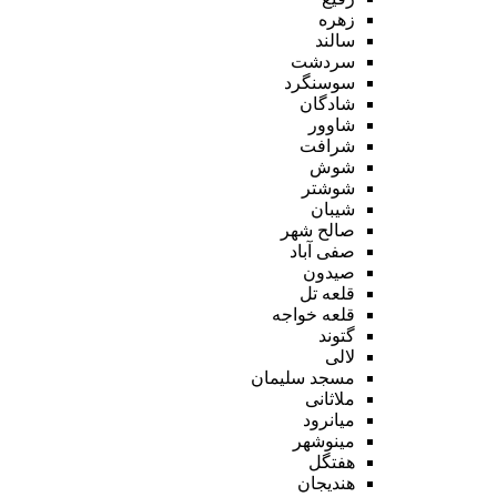
زهره
سالند
سردشت
سوسنگرد
شادگان
شاوور
شرافت
شوش
شوشتر
شیبان
صالح شهر
صفی آباد
صیدون
قلعه تل
قلعه خواجه
گتوند
لالی
مسجد سلیمان
ملاثانی
میانرود
مینوشهر
هفتگل
هندیجان