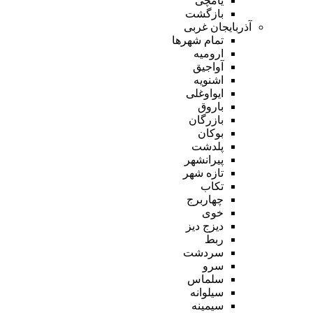
یامچی
بازگشت
آذربایجان غربی
تمام شهر‌ها
ارومیه
آواجیق
اشنویه
ایواوغلی
باروق
بازرگان
بوکان
پلدشت
پیرانشهر
تازه شهر
تکاب
چهاربرج
خوی
دیزج دیز
ربط
سردشت
سرو
سلماس
سیلوانه
سیمینه