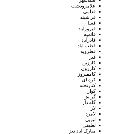
صفاشهر
علامرودشت
فدامی
فراشبند
فسا
فیروزآباد
قائمیه
قادرآباد
قطب آباد
قطرویه
قیر
کارزین
کازرون
کامفیروز
کره ای
کنارتخته
کوار
گراش
گله دار
لار
لامرد
لپویی
لطیفی
مبارک آباد دیز