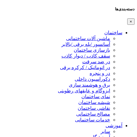
دسته‌بندی‌ها
×
ساختمان
ماشین آلات ساختمانی
آسانسور /پله برقی /بالابر
بازسازی ساختمان
سقف کاذب / دیوار کاذب
در ضد سرقت
در اتوماتیک / کرکره برقی
در و پنجره
دکوراسیون داخلی
برق و هوشمند سازی
ایزوگام و عایقهای رطوبتی
نمای ساختمان
شیشه ساختمان
نقاشی ساختمان
مصالح ساختمانی
خدمات ساختمانی
آموزشی
سایر