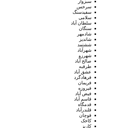
سبزوار
سرخس
سفیدسنگ
سلامی
سلطان آباد
سنگان
شادمهر
شاندیز
ششتمد
شهرآباد
شهرزو
صالح آباد
طرقبه
عشق آباد
فرهادگرد
فریمان
فیروزه
فیض آباد
قاسم آباد
قدمگاه
قلندرآباد
قوچان
کاخک
کاریز