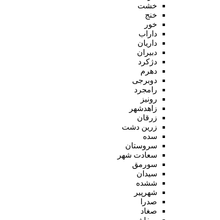
خشت
خنج
خور
داراب
داریان
دبیران
دژکرد
دهرم
دوبرجی
رامجرد
رونیز
زاهدشهر
زرقان
زرین دشت
سده
سروستان
سعادت شهر
سورمق
سیدان
ششده
شهرپیر
صدرا
صغاد