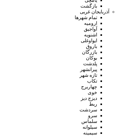
یامچی
بازگشت
آذربایجان غربی
تمام شهر‌ها
ارومیه
آواجیق
اشنویه
ایواوغلی
باروق
بازرگان
بوکان
پلدشت
پیرانشهر
تازه شهر
تکاب
چهاربرج
خوی
دیزج دیز
ربط
سردشت
سرو
سلماس
سیلوانه
سیمینه