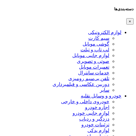
دسته‌بندی‌ها
×
لوازم الکترونیکی
سیم کارت
گوشی موبایل
لپ تاپ و تبلت
لوازم جانبی موبایل
صوتی و تصویری
تعمیرات موبایل
خدمات سانترال
تلفن بی‌سیم رومیزی
دوربین عکاسی و فیلمبرداری
سایر
خودرو و وسایل نقلیه
خودروی داخلی و خارجی
اجاره خودرو
لوازم جانبی خودرو
دزدگیر و ردیاب
تزئینات خودرو
لوازم یدکی