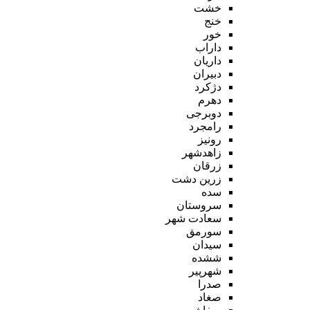
خشت
خنج
خور
داراب
داریان
دبیران
دژکرد
دهرم
دوبرجی
رامجرد
رونیز
زاهدشهر
زرقان
زرین دشت
سده
سروستان
سعادت شهر
سورمق
سیدان
ششده
شهرپیر
صدرا
صغاد