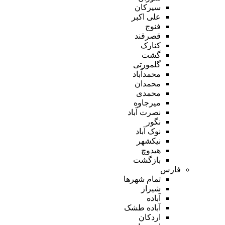
سیرکان
علی اکبر
فنوج
قصرقند
کنارک
گشت
گلمورتی
محمدآباد
محمدان
محمدی
میرجاوه
نصرت آباد
نگور
نوک آباد
نیکشهر
هیدوچ
بازگشت
فارس
تمام شهر‌ها
شیراز
آباده
آباده طشک
اردکان