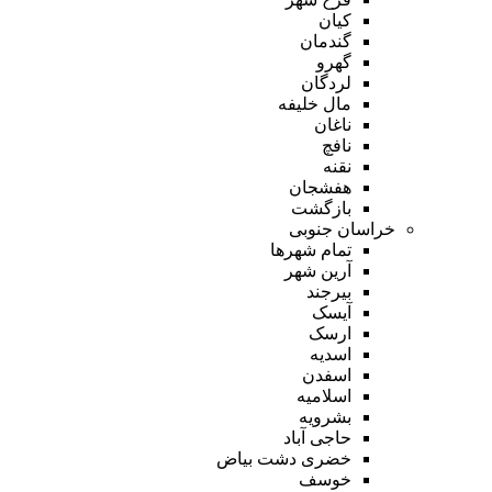
کیان
گندمان
گهرو
لردگان
مال خلیفه
ناغان
نافچ
نقنه
هفشجان
بازگشت
خراسان جنوبی
تمام شهر‌ها
آرین شهر
بیرجند
آیسک
ارسک
اسدیه
اسفدن
اسلامیه
بشرویه
حاجی آباد
خضری دشت بیاض
خوسف