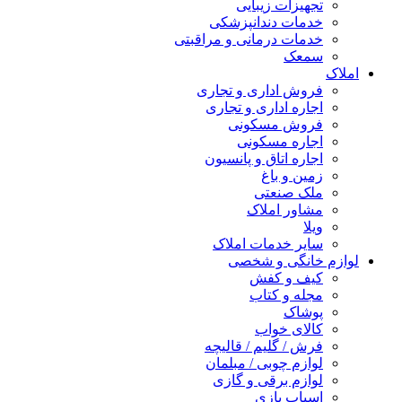
تجهیزات زیبایی
خدمات دندانپزشکی
خدمات درمانی و مراقبتی
سمعک
املاک
فروش اداری و تجاری
اجاره اداری و تجاری
فروش مسکونی
اجاره مسکونی
اجاره اتاق و پانسیون
زمین و باغ
ملک صنعتی
مشاور املاک
ویلا
سایر خدمات املاک
لوازم خانگی و شخصی
کیف و کفش
مجله و کتاب
پوشاک
کالای خواب
فرش / گلیم / قالیچه
لوازم چوبی / مبلمان
لوازم برقی و گازی
اسباب بازی