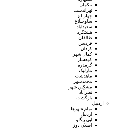
تنکمان
تهراندشت
چهارباغ
ساوجبلاغ
سعیدآباد
هشتگرد
طالقان
فردیس
کردان
کمال شهر
کوهسار
گرمدره
مارلیک
ماهدشت
محمدشهر
مشکین شهر
نظرآباد
بازگشت
اردبیل
تمام شهر‌ها
اردبیل
آبی بیگلو
اصلان دوز