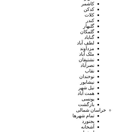
کاشمر
کدکن
کلات
کندر
گلبهار
گلمکان
گناباد
لطف آباد
مزدآوند
ملک آباد
نشتیفان
نصرآباد
نقاب
نوخندان
نیشابور
نیل شهر
همت آباد
یونسی
بازگشت
خراسان شمالی
تمام شهر‌ها
بجنورد
آشخانه