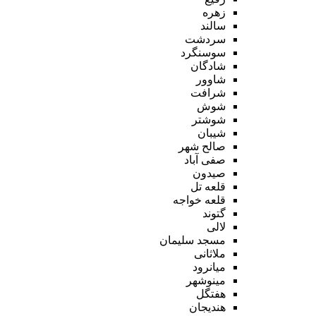
زهره
سالند
سردشت
سوسنگرد
شادگان
شاوور
شرافت
شوش
شوشتر
شیبان
صالح شهر
صفی آباد
صیدون
قلعه تل
قلعه خواجه
گتوند
لالی
مسجد سلیمان
ملاثانی
میانرود
مینوشهر
هفتگل
هندیجان