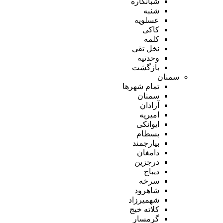
شبانکاره
شنبه
عسلویه
کاکی
کلمه
نخل تقی
وحدتیه
بازگشت
سمنان
تمام شهر‌ها
سمنان
آرادان
امیریه
ایوانکی
بسطام
بیارجمند
دامغان
درجزین
دیباج
سرخه
شاهرود
شهمیرزاد
کلاته خیج
گرمسار