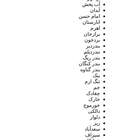
آب پخش
آبدان
امام حسن
انارستان
اهرم
برازجان
بردخون
بندردیر
بندردیلم
بندر ریگ
بندر کنگان
بندر گناوه
بنک
تنگ ارم
جم
چغادک
خارک
خورموج
دالکی
دلوار
ریز
سعدآباد
سیراف