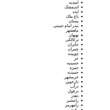
امیدیه
اندیمشک
ایذه
باغ ملک
بستان
بندر امام خمینی
ماهشهر
بهبهان
ترکالکی
جایزان
چمران
چوبیده
حر
حسینیه
حمزه
حمیدیه
خرمشهر
دارخوین
دزآب
دزفول
دهدز
رامشیر
رامهرمز
رفیع