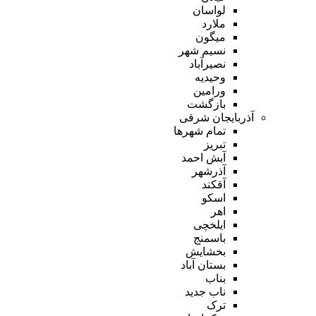
لواسان
ملارد
میگون
نسیم شهر
نصیرآباد
وحیدیه
ورامین
بازگشت
آذربایجان شرقی
تمام شهر‌ها
تبریز
آبش احمد
آذرشهر
آقکند
اسکو
اهر
ایلخچی
باسمنج
بخشایش
بستان آباد
بناب
ناب جدید
ترک