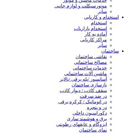
خدمات ماشین و موتور
موتورسیکلت و لوازم جانبی
سایر
استخدام و کاریابی
استخدام
استخدام بازاریاب
آماده به کار
مراکز کاریابی
سایر
ساختمان
نقاشی ساختمان
مصالح ساختمانی
خدمات ساختمانی
ماشین آلات ساختمانی
آسانسور /پله برقی /بالابر
بازسازی ساختمان
سقف کاذب / دیوار کاذب
در ضد سرقت
در اتوماتیک / کرکره برقی
در و پنجره
دکوراسیون داخلی
برق و هوشمند سازی
ایزوگام و عایقهای رطوبتی
نمای ساختمان