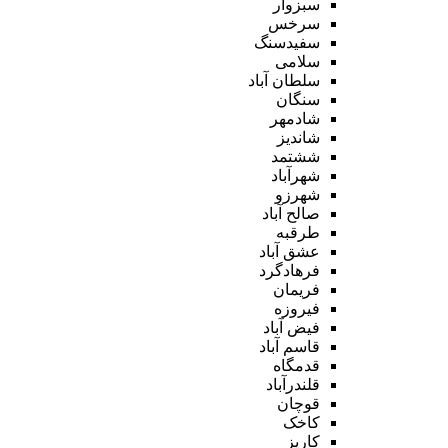
سبزوار
سرخس
سفیدسنگ
سلامی
سلطان آباد
سنگان
شادمهر
شاندیز
ششتمد
شهرآباد
شهرزو
صالح آباد
طرقبه
عشق آباد
فرهادگرد
فریمان
فیروزه
فیض آباد
قاسم آباد
قدمگاه
قلندرآباد
قوچان
کاخک
کاریز