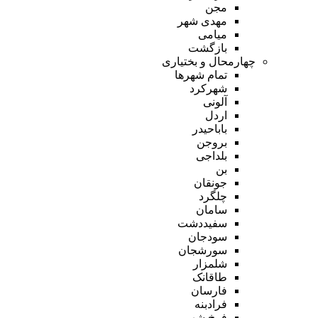
مجن
مهدی شهر
میامی
بازگشت
چهارمحال و بختیاری
تمام شهر‌ها
شهرکرد
آلونی
اردل
باباحیدر
بروجن
بلداجی
بن
جونقان
چلگرد
سامان
سفیددشت
سودجان
سورشجان
شلمزار
طاقانک
فارسان
فرادبنه
فرخ شهر