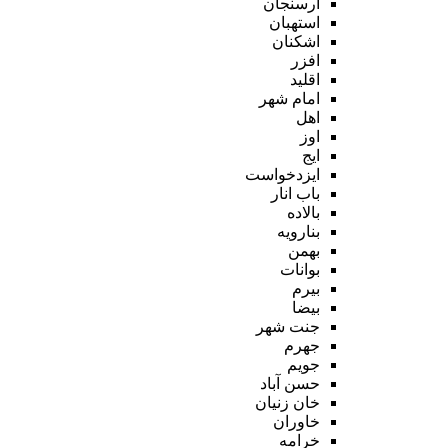
ارسنجان
استهبان
اشکنان
افزر
اقلید
امام شهر
اهل
اوز
ایج
ایزدخواست
باب انار
بالاده
بنارویه
بهمن
بوانات
بیرم
بیضا
جنت شهر
جهرم
جویم
حسن آباد
خان زنیان
خاوران
خرامه