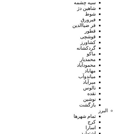
سیه چشمه
شاهین دژ
شوط
فیرورق
قر ضیاالدین
قطور
قوشچی
کشاورز
گردکشانه
ماکو
محمدیار
محمودآباد
مهاباد
میاندوآب
میرآباد
نالوس
نقده
نوشین
بازگشت
البرز
تمام شهر‌ها
کرج
اسارا
اشتهارد