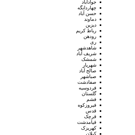
جوادآباد
چهاردانگه
حسن آباد
دماوند
دیزین
رباط کریم
رودهن
ری
شاهدشهر
شریف آباد
شمشک
شهریار
صالح آباد
صباشهر
صفادشت
فردوسیه
گلستان
فشم
فیروزکوه
قدس
قرچک
قیامدشت
کهریزک
کیلان