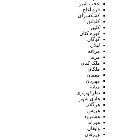
عجب شیر
قره آغاج
کشکسرای
کلوانق
کلیبر
کوزه کنان
گوگان
لیلان
مراغه
مرند
ملک کیان
ملکان
ممقان
مهربان
میانه
نظرکهریزی
هادی شهر
هرگلان
هریس
هشترود
هوراند
وایقان
ورزقان