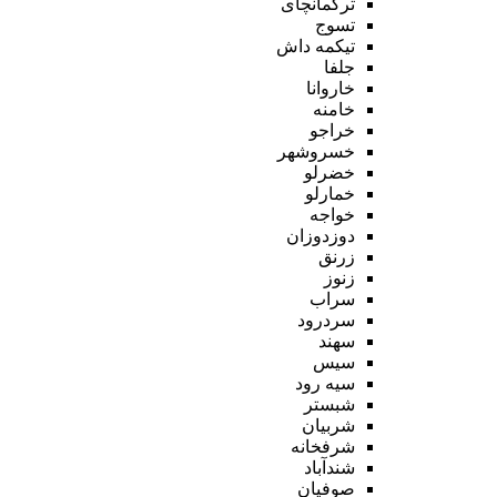
ترکمانچای
تسوج
تیکمه داش
جلفا
خاروانا
خامنه
خراجو
خسروشهر
خضرلو
خمارلو
خواجه
دوزدوزان
زرنق
زنوز
سراب
سردرود
سهند
سیس
سیه رود
شبستر
شربیان
شرفخانه
شندآباد
صوفیان