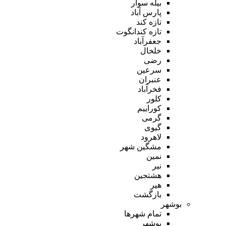
بیله سوار
پارس آباد
تازه کند
تازه کندانگوت
جعفرآباد
خلخال
رضی
سرعین
عنبران
فخرآباد
کلور
کوراییم
گرمی
گیوی
لاهرود
مشگین شهر
نمین
نیر
هشتجین
هیر
بازگشت
بوشهر
تمام شهر‌ها
بوشهر