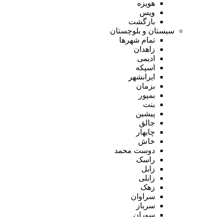
هویزه
ویس
بازگشت
سیستان و بلوچستان
تمام شهر‌ها
زاهدان
ادیمی
اسپکه
ایرانشهر
بزمان
بمپور
بنت
پیشین
جالق
چابهار
خاش
دوست محمد
راسک
زابل
زابلی
زهک
سراوان
سرباز
سوران