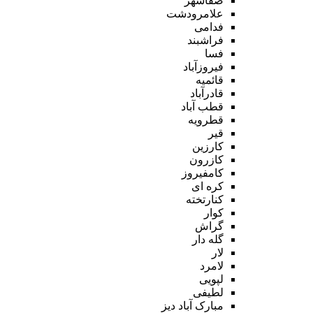
صفاشهر
علامرودشت
فدامی
فراشبند
فسا
فیروزآباد
قائمیه
قادرآباد
قطب آباد
قطرویه
قیر
کارزین
کازرون
کامفیروز
کره ای
کنارتخته
کوار
گراش
گله دار
لار
لامرد
لپویی
لطیفی
مبارک آباد دیز