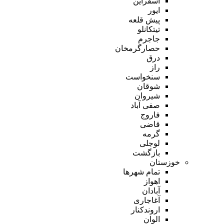
اسفراین
ایور
پیش قلعه
تیتکانلو
جاجرم
حصارگرمخان
درق
راز
سنخواست
شوقان
شیروان
صفی آباد
فاروج
قاضی
گرمه
لوجلی
بازگشت
خوزستان
تمام شهر‌ها
اهواز
آبادان
آغاجاری
اروندکنار
الوان