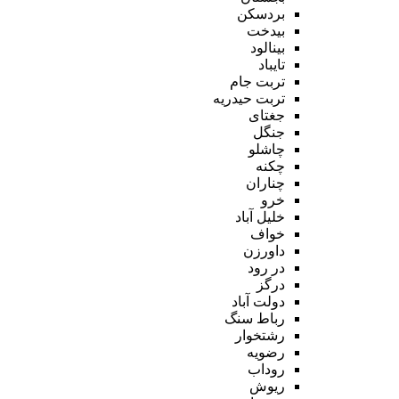
بردسکن
بیدخت
بینالود
تایباد
تربت جام
تربت حیدریه
جغتای
جنگل
چاشلو
چکنه
چناران
خرو
خلیل آباد
خواف
داورزن
در رود
درگز
دولت آباد
رباط سنگ
رشتخوار
رضویه
روداب
ریوش