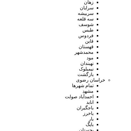
زهان
سرایان
سربیشه
سه قلعه
شوسف
طبس
فردوس
قاین
قهستان
محمدشهر
مود
نهبندان
نیمبلوک
بازگشت
خراسان رضوی
تمام شهر‌ها
مشهد
احمدآباد صولت
انابد
باجگیران
باخرز
بار
بایگ
بجستان