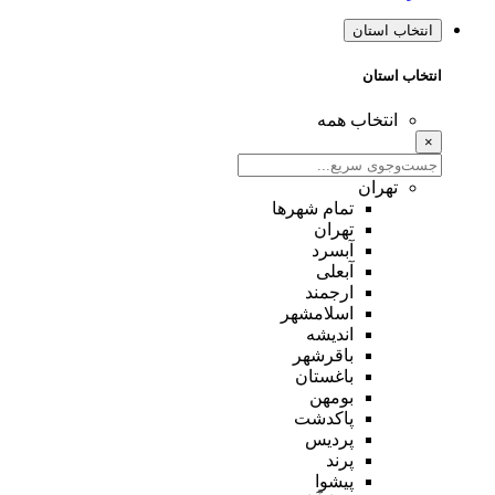
انتخاب استان
انتخاب استان
انتخاب همه
×
تهران
تمام شهر‌ها
تهران
آبسرد
آبعلی
ارجمند
اسلامشهر
اندیشه
باقرشهر
باغستان
بومهن
پاکدشت
پردیس
پرند
پیشوا