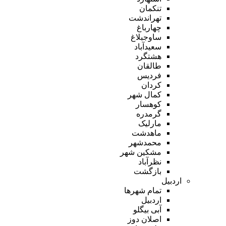
تنکمان
تهراندشت
چهارباغ
ساوجبلاغ
سعیدآباد
هشتگرد
طالقان
فردیس
کردان
کمال شهر
کوهسار
گرمدره
مارلیک
ماهدشت
محمدشهر
مشکین شهر
نظرآباد
بازگشت
اردبیل
تمام شهر‌ها
اردبیل
آبی بیگلو
اصلان دوز