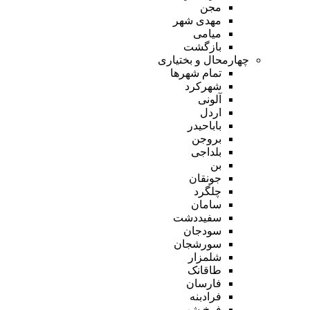
مجن
مهدی شهر
میامی
بازگشت
چهارمحال و بختیاری
تمام شهر‌ها
شهرکرد
آلونی
اردل
باباحیدر
بروجن
بلداجی
بن
جونقان
چلگرد
سامان
سفیددشت
سودجان
سورشجان
شلمزار
طاقانک
فارسان
فرادبنه
فرخ شهر