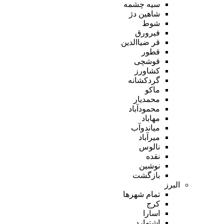
سیه چشمه
شاهین دژ
شوط
فیرورق
قر ضیاالدین
قطور
قوشچی
کشاورز
گردکشانه
ماکو
محمدیار
محمودآباد
مهاباد
میاندوآب
میرآباد
نالوس
نقده
نوشین
بازگشت
البرز
تمام شهر‌ها
کرج
اسارا
اشتهارد