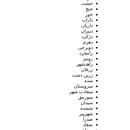
خشت
خنج
خور
داراب
داریان
دبیران
دژکرد
دهرم
دوبرجی
رامجرد
رونیز
زاهدشهر
زرقان
زرین دشت
سده
سروستان
سعادت شهر
سورمق
سیدان
ششده
شهرپیر
صدرا
صغاد