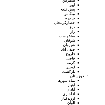
اسفراین
ایور
پیش قلعه
تیتکانلو
جاجرم
حصارگرمخان
درق
راز
سنخواست
شوقان
شیروان
صفی آباد
فاروج
قاضی
گرمه
لوجلی
بازگشت
خوزستان
تمام شهر‌ها
اهواز
آبادان
آغاجاری
اروندکنار
الوان