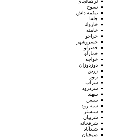
ترکمانچای
تسوج
تیکمه داش
جلفا
خاروانا
خامنه
خراجو
خسروشهر
خضرلو
خمارلو
خواجه
دوزدوزان
زرنق
زنوز
سراب
سردرود
سهند
سیس
سیه رود
شبستر
شربیان
شرفخانه
شندآباد
صوفیان