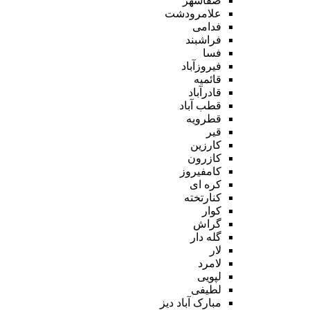
صفاشهر
علامرودشت
فدامی
فراشبند
فسا
فیروزآباد
قائمیه
قادرآباد
قطب آباد
قطرویه
قیر
کارزین
کازرون
کامفیروز
کره ای
کنارتخته
کوار
گراش
گله دار
لار
لامرد
لپویی
لطیفی
مبارک آباد دیز