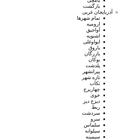
یامچی
بازگشت
آذربایجان غربی
تمام شهر‌ها
ارومیه
آواجیق
اشنویه
ایواوغلی
باروق
بازرگان
بوکان
پلدشت
پیرانشهر
تازه شهر
تکاب
چهاربرج
خوی
دیزج دیز
ربط
سردشت
سرو
سلماس
سیلوانه
سیمینه