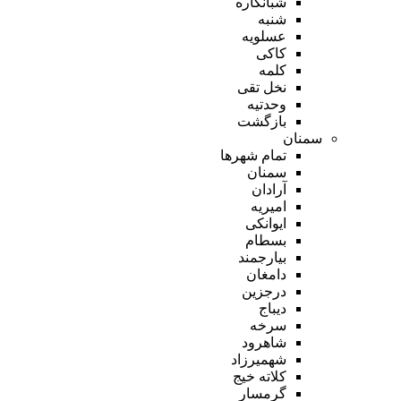
شبانکاره
شنبه
عسلویه
کاکی
کلمه
نخل تقی
وحدتیه
بازگشت
سمنان
تمام شهر‌ها
سمنان
آرادان
امیریه
ایوانکی
بسطام
بیارجمند
دامغان
درجزین
دیباج
سرخه
شاهرود
شهمیرزاد
کلاته خیج
گرمسار