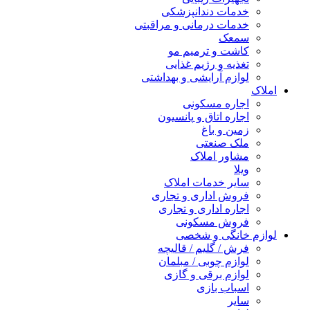
خدمات دندانپزشکی
خدمات درمانی و مراقبتی
سمعک
کاشت و ترمیم مو
تغذیه و رژیم غذایی
لوازم آرایشی و بهداشتی
املاک
اجاره مسکونی
اجاره اتاق و پانسیون
زمین و باغ
ملک صنعتی
مشاور املاک
ویلا
سایر خدمات املاک
فروش اداری و تجاری
اجاره اداری و تجاری
فروش مسکونی
لوازم خانگی و شخصی
فرش / گلیم / قالیچه
لوازم چوبی / مبلمان
لوازم برقی و گازی
اسباب بازی
سایر