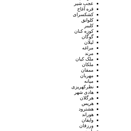
عجب شیر
قره آغاج
کشکسرای
کلوانق
کلیبر
کوزه کنان
گوگان
لیلان
مراغه
مرند
ملک کیان
ملکان
ممقان
مهربان
میانه
نظرکهریزی
هادی شهر
هرگلان
هریس
هشترود
هوراند
وایقان
ورزقان