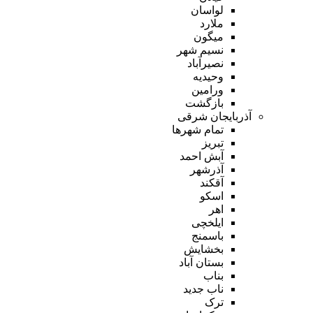
لواسان
ملارد
میگون
نسیم شهر
نصیرآباد
وحیدیه
ورامین
بازگشت
آذربایجان شرقی
تمام شهر‌ها
تبریز
آبش احمد
آذرشهر
آقکند
اسکو
اهر
ایلخچی
باسمنج
بخشایش
بستان آباد
بناب
ناب جدید
ترک