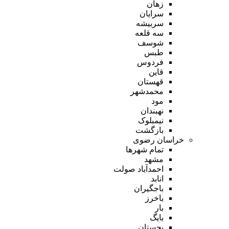
زهان
سرایان
سربیشه
سه قلعه
شوسف
طبس
فردوس
قاین
قهستان
محمدشهر
مود
نهبندان
نیمبلوک
بازگشت
خراسان رضوی
تمام شهر‌ها
مشهد
احمدآباد صولت
انابد
باجگیران
باخرز
بار
بایگ
بجستان