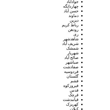
جوادآباد
چهاردانگه
حسن آباد
دماوند
دیزین
رباط کریم
رودهن
ری
شاهدشهر
شریف آباد
شمشک
شهریار
صالح آباد
صباشهر
صفادشت
فردوسیه
گلستان
فشم
فیروزکوه
قدس
قرچک
قیامدشت
کهریزک
کیلان