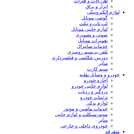
آهن آلات و فلزات
ابزار و یراق
لوازم الکترونیکی
گوشی موبایل
لپ تاپ و تبلت
لوازم جانبی موبایل
صوتی و تصویری
تعمیرات موبایل
خدمات سانترال
تلفن بی‌سیم رومیزی
دوربین عکاسی و فیلمبرداری
سایر
سیم کارت
خودرو و وسایل نقلیه
اجاره خودرو
لوازم جانبی خودرو
دزدگیر و ردیاب
تزئینات خودرو
لوازم یدکی
خدمات ماشین و موتور
موتورسیکلت و لوازم جانبی
سایر
خودروی داخلی و خارجی
متفرقه