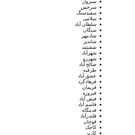
سبزوار
سرخس
سفیدسنگ
سلامی
سلطان آباد
سنگان
شادمهر
شاندیز
ششتمد
شهرآباد
شهرزو
صالح آباد
طرقبه
عشق آباد
فرهادگرد
فریمان
فیروزه
فیض آباد
قاسم آباد
قدمگاه
قلندرآباد
قوچان
کاخک
کاریز