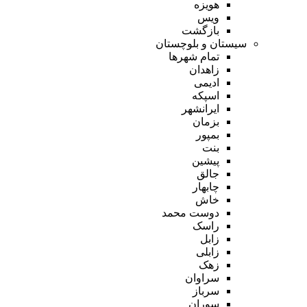
هویزه
ویس
بازگشت
سیستان و بلوچستان
تمام شهر‌ها
زاهدان
ادیمی
اسپکه
ایرانشهر
بزمان
بمپور
بنت
پیشین
جالق
چابهار
خاش
دوست محمد
راسک
زابل
زابلی
زهک
سراوان
سرباز
سوران