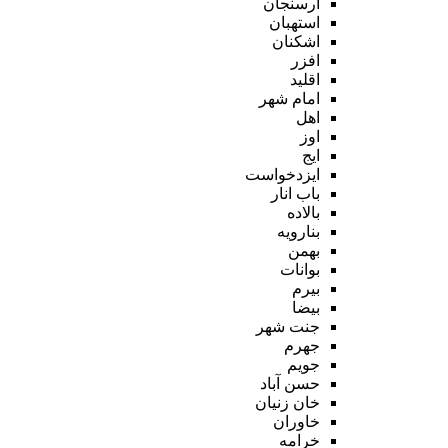
ارسنجان
استهبان
اشکنان
افزر
اقلید
امام شهر
اهل
اوز
ایج
ایزدخواست
باب انار
بالاده
بنارویه
بهمن
بوانات
بیرم
بیضا
جنت شهر
جهرم
جویم
حسن آباد
خان زنیان
خاوران
خرامه