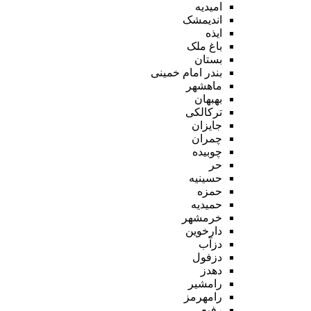
امیدیه
اندیمشک
ایذه
باغ ملک
بستان
بندر امام خمینی
ماهشهر
بهبهان
ترکالکی
جایزان
چمران
چوبیده
حر
حسینیه
حمزه
حمیدیه
خرمشهر
دارخوین
دزآب
دزفول
دهدز
رامشیر
رامهرمز
رفیع