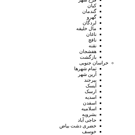
کیان
گندمان
گهرو
لردگان
مال خلیفه
ناغان
نافچ
نقنه
هفشجان
بازگشت
خراسان جنوبی
تمام شهر‌ها
آرین شهر
بیرجند
آیسک
ارسک
اسدیه
اسفدن
اسلامیه
بشرویه
حاجی آباد
خضری دشت بیاض
خوسف