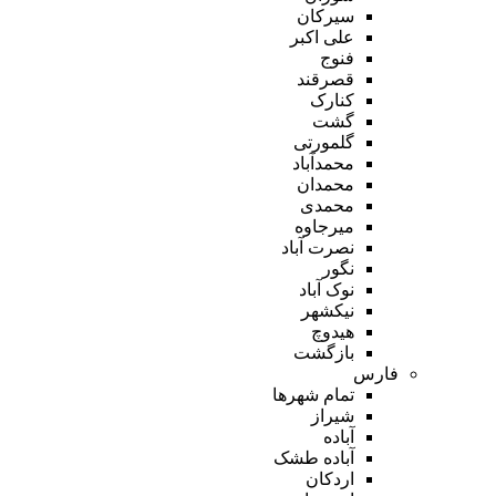
سیرکان
علی اکبر
فنوج
قصرقند
کنارک
گشت
گلمورتی
محمدآباد
محمدان
محمدی
میرجاوه
نصرت آباد
نگور
نوک آباد
نیکشهر
هیدوچ
بازگشت
فارس
تمام شهر‌ها
شیراز
آباده
آباده طشک
اردکان