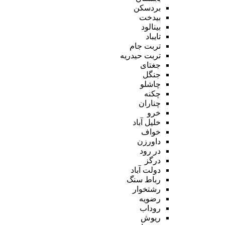
بردسکن
بیدخت
بینالود
تایباد
تربت جام
تربت حیدریه
جغتای
جنگل
چاشلو
چکنه
چناران
خرو
خلیل آباد
خواف
داورزن
در رود
درگز
دولت آباد
رباط سنگ
رشتخوار
رضویه
روداب
ریوش