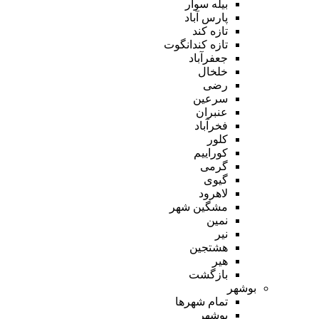
بیله سوار
پارس آباد
تازه کند
تازه کندانگوت
جعفرآباد
خلخال
رضی
سرعین
عنبران
فخرآباد
کلور
کوراییم
گرمی
گیوی
لاهرود
مشگین شهر
نمین
نیر
هشتجین
هیر
بازگشت
بوشهر
تمام شهر‌ها
بوشهر