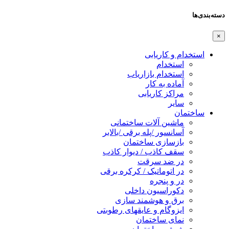
دسته‌بندی‌ها
×
استخدام و کاریابی
استخدام
استخدام بازاریاب
آماده به کار
مراکز کاریابی
سایر
ساختمان
ماشین آلات ساختمانی
آسانسور /پله برقی /بالابر
بازسازی ساختمان
سقف کاذب / دیوار کاذب
در ضد سرقت
در اتوماتیک / کرکره برقی
در و پنجره
دکوراسیون داخلی
برق و هوشمند سازی
ایزوگام و عایقهای رطوبتی
نمای ساختمان