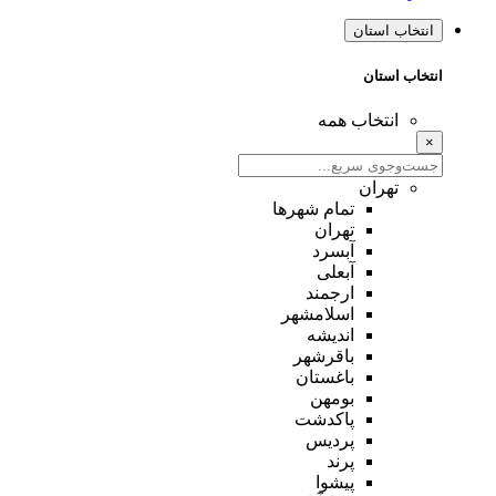
انتخاب استان
انتخاب استان
انتخاب همه
×
تهران
تمام شهر‌ها
تهران
آبسرد
آبعلی
ارجمند
اسلامشهر
اندیشه
باقرشهر
باغستان
بومهن
پاکدشت
پردیس
پرند
پیشوا