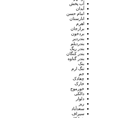
آب پخش
آبدان
امام حسن
انارستان
اهرم
برازجان
بردخون
بندردیر
بندردیلم
بندر ریگ
بندر کنگان
بندر گناوه
بنک
تنگ ارم
جم
چغادک
خارک
خورموج
دالکی
دلوار
ریز
سعدآباد
سیراف