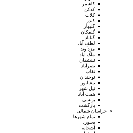
کاشمر
کدکن
کلات
کندر
گلبهار
گلمکان
گناباد
لطف آباد
مزدآوند
ملک آباد
نشتیفان
نصرآباد
نقاب
نوخندان
نیشابور
نیل شهر
همت آباد
یونسی
بازگشت
خراسان شمالی
تمام شهر‌ها
بجنورد
آشخانه