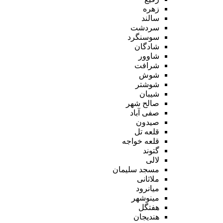
زهره
سالند
سردشت
سوسنگرد
شادگان
شاوور
شرافت
شوش
شوشتر
شیبان
صالح شهر
صفی آباد
صیدون
قلعه تل
قلعه خواجه
گتوند
لالی
مسجد سلیمان
ملاثانی
میانرود
مینوشهر
هفتگل
هندیجان