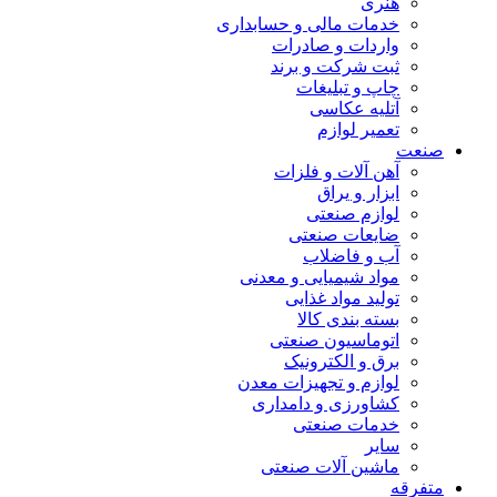
هنری
خدمات مالی و حسابداری
واردات و صادرات
ثبت شرکت و برند
چاپ و تبلیغات
آتلیه عکاسی
تعمیر لوازم
صنعت
آهن آلات و فلزات
ابزار و یراق
لوازم صنعتی
ضایعات صنعتی
آب و فاضلاب
مواد شیمیایی و معدنی
تولید مواد غذایی
بسته بندی کالا
اتوماسیون صنعتی
برق و الکترونیک
لوازم و تجهیزات معدن
کشاورزی و دامداری
خدمات صنعتی
سایر
ماشین آلات صنعتی
متفرقه