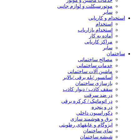
خدمات ماشین و موتور
موتورسیکلت و لوازم جانبی
سایر
استخدام و کاریابی
استخدام
استخدام بازاریاب
آماده به کار
مراکز کاریابی
سایر
ساختمان
مصالح ساختمانی
خدمات ساختمانی
ماشین آلات ساختمانی
آسانسور /پله برقی /بالابر
بازسازی ساختمان
سقف کاذب / دیوار کاذب
در ضد سرقت
در اتوماتیک / کرکره برقی
در و پنجره
دکوراسیون داخلی
برق و هوشمند سازی
ایزوگام و عایقهای رطوبتی
نمای ساختمان
شیشه ساختمان