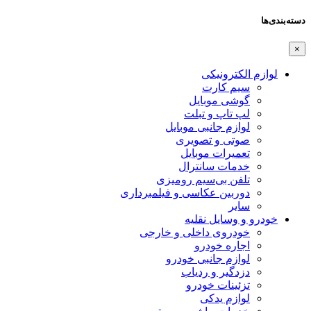
دسته‌بندی‌ها
×
لوازم الکترونیکی
سیم کارت
گوشی موبایل
لپ تاپ و تبلت
لوازم جانبی موبایل
صوتی و تصویری
تعمیرات موبایل
خدمات سانترال
تلفن بی‌سیم رومیزی
دوربین عکاسی و فیلمبرداری
سایر
خودرو و وسایل نقلیه
خودروی داخلی و خارجی
اجاره خودرو
لوازم جانبی خودرو
دزدگیر و ردیاب
تزئینات خودرو
لوازم یدکی