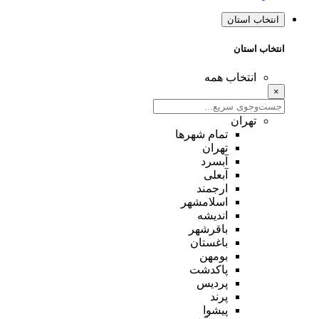
انتخاب استان
انتخاب استان
انتخاب همه
×
تهران
تمام شهر‌ها
تهران
آبسرد
آبعلی
ارجمند
اسلامشهر
اندیشه
باقرشهر
باغستان
بومهن
پاکدشت
پردیس
پرند
پیشوا