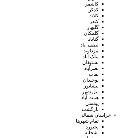
کاشمر
کدکن
کلات
کندر
گلبهار
گلمکان
گناباد
لطف آباد
مزدآوند
ملک آباد
نشتیفان
نصرآباد
نقاب
نوخندان
نیشابور
نیل شهر
همت آباد
یونسی
بازگشت
خراسان شمالی
تمام شهر‌ها
بجنورد
آشخانه