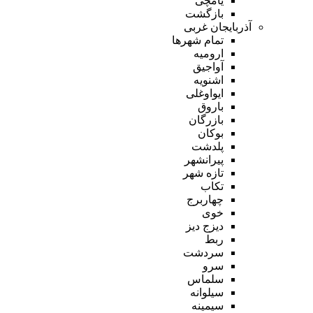
یامچی
بازگشت
آذربایجان غربی
تمام شهر‌ها
ارومیه
آواجیق
اشنویه
ایواوغلی
باروق
بازرگان
بوکان
پلدشت
پیرانشهر
تازه شهر
تکاب
چهاربرج
خوی
دیزج دیز
ربط
سردشت
سرو
سلماس
سیلوانه
سیمینه