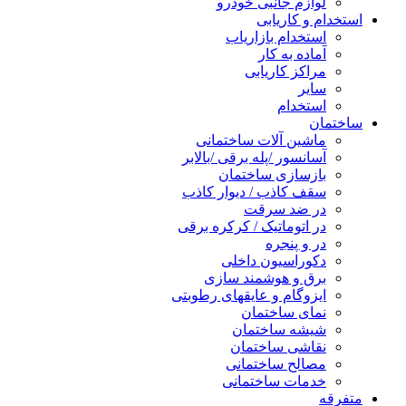
لوازم جانبی خودرو
استخدام و کاریابی
استخدام بازاریاب
آماده به کار
مراکز کاریابی
سایر
استخدام
ساختمان
ماشین آلات ساختمانی
آسانسور /پله برقی /بالابر
بازسازی ساختمان
سقف کاذب / دیوار کاذب
در ضد سرقت
در اتوماتیک / کرکره برقی
در و پنجره
دکوراسیون داخلی
برق و هوشمند سازی
ایزوگام و عایقهای رطوبتی
نمای ساختمان
شیشه ساختمان
نقاشی ساختمان
مصالح ساختمانی
خدمات ساختمانی
متفرقه