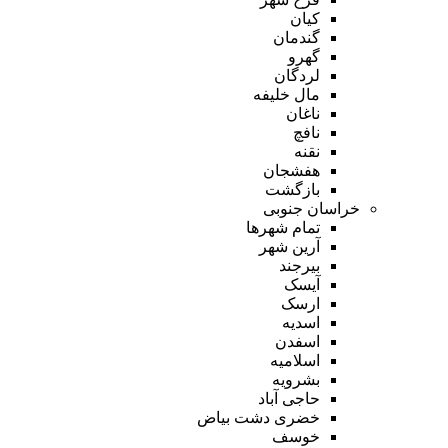
کیان
گندمان
گهرو
لردگان
مال خلیفه
ناغان
نافچ
نقنه
هفشجان
بازگشت
خراسان جنوبی
تمام شهر‌ها
آرین شهر
بیرجند
آیسک
ارسک
اسدیه
اسفدن
اسلامیه
بشرویه
حاجی آباد
خضری دشت بیاض
خوسف