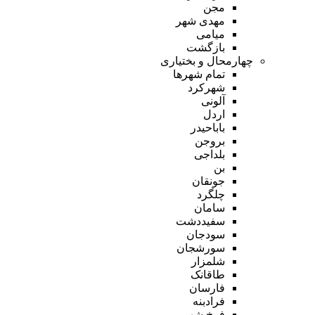
مجن
مهدی شهر
میامی
بازگشت
چهارمحال و بختیاری
تمام شهر‌ها
شهرکرد
آلونی
اردل
باباحیدر
بروجن
بلداجی
بن
جونقان
چلگرد
سامان
سفیددشت
سودجان
سورشجان
شلمزار
طاقانک
فارسان
فرادبنه
فرخ شهر