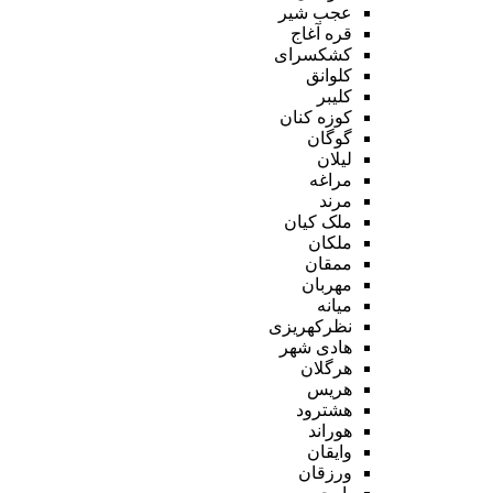
عجب شیر
قره آغاج
کشکسرای
کلوانق
کلیبر
کوزه کنان
گوگان
لیلان
مراغه
مرند
ملک کیان
ملکان
ممقان
مهربان
میانه
نظرکهریزی
هادی شهر
هرگلان
هریس
هشترود
هوراند
وایقان
ورزقان