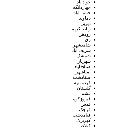
جوادآباد
چهاردانگه
حسن آباد
دماوند
دیزین
رباط کریم
رودهن
ری
شاهدشهر
شریف آباد
شمشک
شهریار
صالح آباد
صباشهر
صفادشت
فردوسیه
گلستان
فشم
فیروزکوه
قدس
قرچک
قیامدشت
کهریزک
کیلان