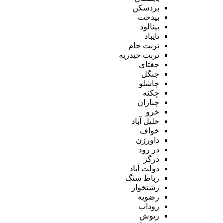
بردسکن
بیدخت
بینالود
تایباد
تربت جام
تربت حیدریه
جغتای
جنگل
چاشلو
چکنه
چناران
خرو
خلیل آباد
خواف
داورزن
در رود
درگز
دولت آباد
رباط سنگ
رشتخوار
رضویه
روداب
ریوش