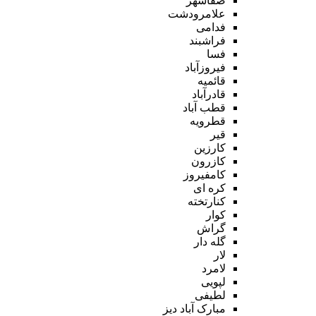
صفاشهر
علامرودشت
فدامی
فراشبند
فسا
فیروزآباد
قائمیه
قادرآباد
قطب آباد
قطرویه
قیر
کارزین
کازرون
کامفیروز
کره ای
کنارتخته
کوار
گراش
گله دار
لار
لامرد
لپویی
لطیفی
مبارک آباد دیز