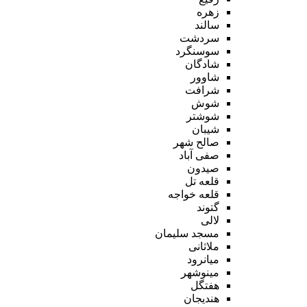
زهره
سالند
سردشت
سوسنگرد
شادگان
شاوور
شرافت
شوش
شوشتر
شیبان
صالح شهر
صفی آباد
صیدون
قلعه تل
قلعه خواجه
گتوند
لالی
مسجد سلیمان
ملاثانی
میانرود
مینوشهر
هفتگل
هندیجان