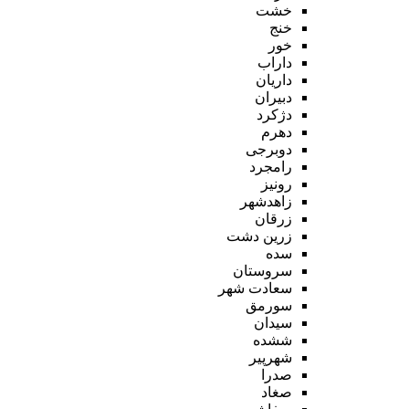
خشت
خنج
خور
داراب
داریان
دبیران
دژکرد
دهرم
دوبرجی
رامجرد
رونیز
زاهدشهر
زرقان
زرین دشت
سده
سروستان
سعادت شهر
سورمق
سیدان
ششده
شهرپیر
صدرا
صغاد