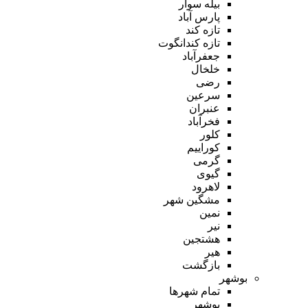
بیله سوار
پارس آباد
تازه کند
تازه کندانگوت
جعفرآباد
خلخال
رضی
سرعین
عنبران
فخرآباد
کلور
کوراییم
گرمی
گیوی
لاهرود
مشگین شهر
نمین
نیر
هشتجین
هیر
بازگشت
بوشهر
تمام شهر‌ها
بوشهر