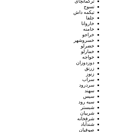
ترکمانچای
تسوج
تیکمه داش
جلفا
خاروانا
خامنه
خراجو
خسروشهر
خضرلو
خمارلو
خواجه
دوزدوزان
زرنق
زنوز
سراب
سردرود
سهند
سیس
سیه رود
شبستر
شربیان
شرفخانه
شندآباد
صوفیان