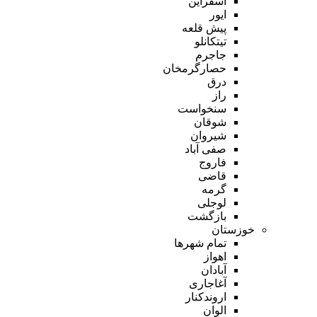
اسفراین
ایور
پیش قلعه
تیتکانلو
جاجرم
حصارگرمخان
درق
راز
سنخواست
شوقان
شیروان
صفی آباد
فاروج
قاضی
گرمه
لوجلی
بازگشت
خوزستان
تمام شهر‌ها
اهواز
آبادان
آغاجاری
اروندکنار
الوان