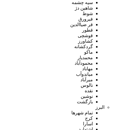
سیه چشمه
شاهین دژ
شوط
فیرورق
قر ضیاالدین
قطور
قوشچی
کشاورز
گردکشانه
ماکو
محمدیار
محمودآباد
مهاباد
میاندوآب
میرآباد
نالوس
نقده
نوشین
بازگشت
البرز
تمام شهر‌ها
کرج
اسارا
اشتهارد