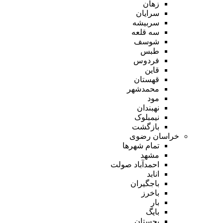
زهان
سرایان
سربیشه
سه قلعه
شوسف
طبس
فردوس
قاین
قهستان
محمدشهر
مود
نهبندان
نیمبلوک
بازگشت
خراسان رضوی
تمام شهر‌ها
مشهد
احمدآباد صولت
انابد
باجگیران
باخرز
بار
بایگ
بجستان