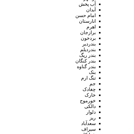
آب پخش
آبدان
امام حسن
انارستان
اهرم
برازجان
بردخون
بندردیر
بندردیلم
بندر ریگ
بندر کنگان
بندر گناوه
بنک
تنگ ارم
جم
چغادک
خارک
خورموج
دالکی
دلوار
ریز
سعدآباد
سیراف