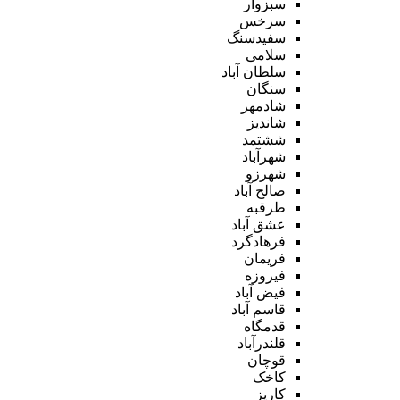
سبزوار
سرخس
سفیدسنگ
سلامی
سلطان آباد
سنگان
شادمهر
شاندیز
ششتمد
شهرآباد
شهرزو
صالح آباد
طرقبه
عشق آباد
فرهادگرد
فریمان
فیروزه
فیض آباد
قاسم آباد
قدمگاه
قلندرآباد
قوچان
کاخک
کاریز