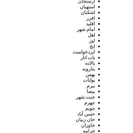
ارسنجان
استهبان
اشکنان
افزر
اقلید
امام شهر
اهل
اوز
ایج
ایزدخواست
باب انار
بالاده
بنارویه
بهمن
بوانات
بیرم
بیضا
جنت شهر
جهرم
جویم
حسن آباد
خان زنیان
خاوران
خرامه