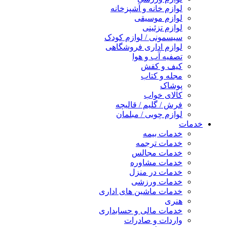
لوازم خانه و آشپزخانه
لوازم موسیقی
لوازم تزئینی
سیسمونی / لوازم کودک
لوازم اداری فروشگاهی
تصفیه آب و هوا
کیف و کفش
مجله و کتاب
پوشاک
کالای خواب
فرش / گلیم / قالیچه
لوازم چوبی / مبلمان
خدمات
خدمات بیمه
خدمات ترجمه
خدمات مجالس
خدمات مشاوره
خدمات در منزل
خدمات ورزشی
خدمات ماشین های اداری
هنری
خدمات مالی و حسابداری
واردات و صادرات