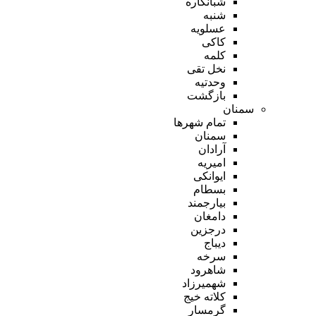
شبانکاره
شنبه
عسلویه
کاکی
کلمه
نخل تقی
وحدتیه
بازگشت
سمنان
تمام شهر‌ها
سمنان
آرادان
امیریه
ایوانکی
بسطام
بیارجمند
دامغان
درجزین
دیباج
سرخه
شاهرود
شهمیرزاد
کلاته خیج
گرمسار