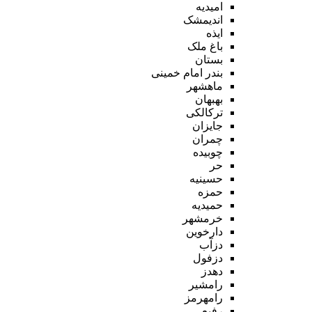
امیدیه
اندیمشک
ایذه
باغ ملک
بستان
بندر امام خمینی
ماهشهر
بهبهان
ترکالکی
جایزان
چمران
چوبیده
حر
حسینیه
حمزه
حمیدیه
خرمشهر
دارخوین
دزآب
دزفول
دهدز
رامشیر
رامهرمز
رفیع