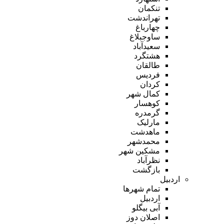
تنکمان
تهراندشت
چهارباغ
ساوجبلاغ
سعیدآباد
هشتگرد
طالقان
فردیس
کردان
کمال شهر
کوهسار
گرمدره
مارلیک
ماهدشت
محمدشهر
مشکین شهر
نظرآباد
بازگشت
اردبیل
تمام شهر‌ها
اردبیل
آبی بیگلو
اصلان دوز