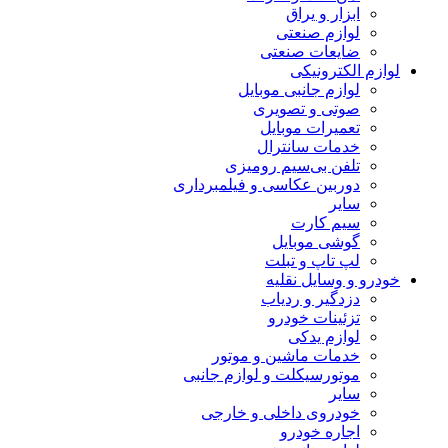
ابزار و یراق
لوازم صنعتی
ضایعات صنعتی
لوازم الکترونیکی
لوازم جانبی موبایل
صوتی و تصویری
تعمیرات موبایل
خدمات سانترال
تلفن بی‌سیم رومیزی
دوربین عکاسی و فیلمبرداری
سایر
سیم کارت
گوشی موبایل
لپ تاپ و تبلت
خودرو و وسایل نقلیه
دزدگیر و ردیاب
تزئینات خودرو
لوازم یدکی
خدمات ماشین و موتور
موتورسیکلت و لوازم جانبی
سایر
خودروی داخلی و خارجی
اجاره خودرو