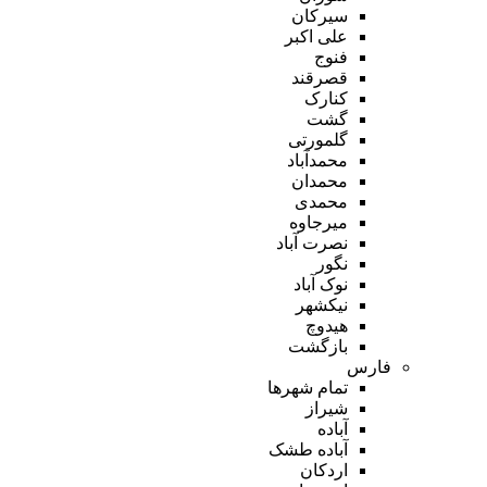
سیرکان
علی اکبر
فنوج
قصرقند
کنارک
گشت
گلمورتی
محمدآباد
محمدان
محمدی
میرجاوه
نصرت آباد
نگور
نوک آباد
نیکشهر
هیدوچ
بازگشت
فارس
تمام شهر‌ها
شیراز
آباده
آباده طشک
اردکان