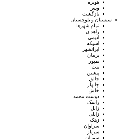
هویزه
ویس
بازگشت
سیستان و بلوچستان
تمام شهر‌ها
زاهدان
ادیمی
اسپکه
ایرانشهر
بزمان
بمپور
بنت
پیشین
جالق
چابهار
خاش
دوست محمد
راسک
زابل
زابلی
زهک
سراوان
سرباز
سوران