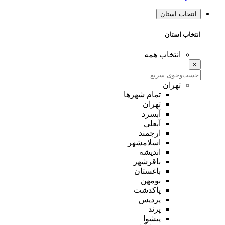
انتخاب استان
انتخاب استان
انتخاب همه
×
تهران
تمام شهر‌ها
تهران
آبسرد
آبعلی
ارجمند
اسلامشهر
اندیشه
باقرشهر
باغستان
بومهن
پاکدشت
پردیس
پرند
پیشوا