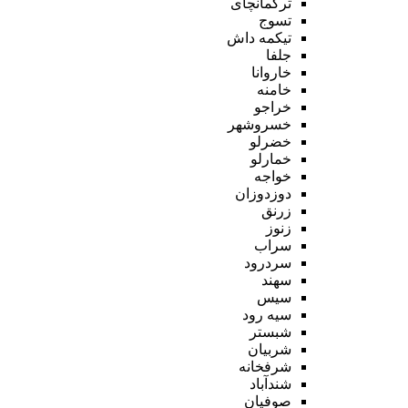
ترکمانچای
تسوج
تیکمه داش
جلفا
خاروانا
خامنه
خراجو
خسروشهر
خضرلو
خمارلو
خواجه
دوزدوزان
زرنق
زنوز
سراب
سردرود
سهند
سیس
سیه رود
شبستر
شربیان
شرفخانه
شندآباد
صوفیان