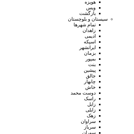
هویزه
ویس
بازگشت
سیستان و بلوچستان
تمام شهر‌ها
زاهدان
ادیمی
اسپکه
ایرانشهر
بزمان
بمپور
بنت
پیشین
جالق
چابهار
خاش
دوست محمد
راسک
زابل
زابلی
زهک
سراوان
سرباز
سوران