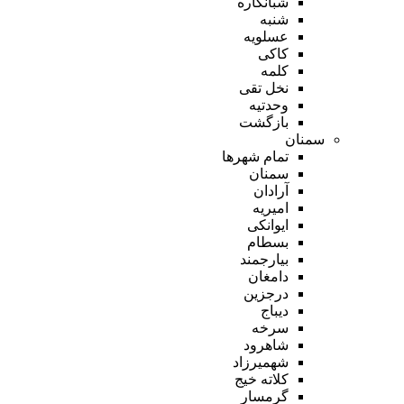
شبانکاره
شنبه
عسلویه
کاکی
کلمه
نخل تقی
وحدتیه
بازگشت
سمنان
تمام شهر‌ها
سمنان
آرادان
امیریه
ایوانکی
بسطام
بیارجمند
دامغان
درجزین
دیباج
سرخه
شاهرود
شهمیرزاد
کلاته خیج
گرمسار