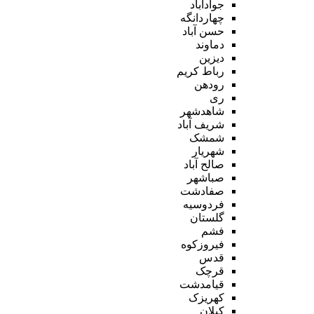
جوادآباد
چهاردانگه
حسن آباد
دماوند
دیزین
رباط کریم
رودهن
ری
شاهدشهر
شریف آباد
شمشک
شهریار
صالح آباد
صباشهر
صفادشت
فردوسیه
گلستان
فشم
فیروزکوه
قدس
قرچک
قیامدشت
کهریزک
کیلان