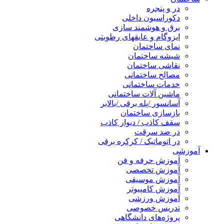
در و پنجره
دکوراسیون داخلی
برق و هوشمند سازی
ایزوگام و عایقهای رطوبتی
نمای ساختمان
شیشه ساختمان
نقاشی ساختمان
مصالح ساختمانی
خدمات ساختمانی
ماشین آلات ساختمانی
آسانسور /پله برقی /بالابر
بازسازی ساختمان
سقف کاذب / دیوار کاذب
در ضد سرقت
در اتوماتیک / کرکره برقی
آموزشی
آموزش حرفه و فن
آموزش تخصصی
آموزش موسیقی
آموزش کامپیوتر
آموزش ورزشی
تدریس خصوصی
پروژه‌های دانشگاهی