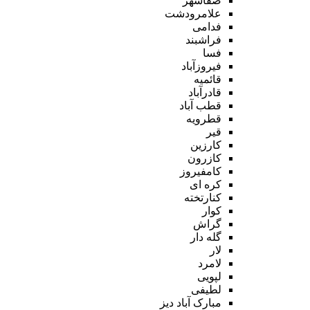
صفاشهر
علامرودشت
فدامی
فراشبند
فسا
فیروزآباد
قائمیه
قادرآباد
قطب آباد
قطرویه
قیر
کارزین
کازرون
کامفیروز
کره ای
کنارتخته
کوار
گراش
گله دار
لار
لامرد
لپویی
لطیفی
مبارک آباد دیز