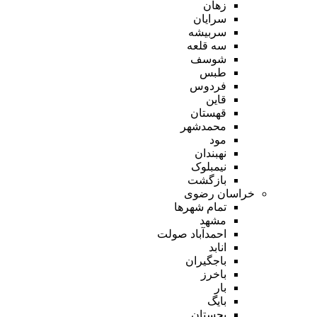
زهان
سرایان
سربیشه
سه قلعه
شوسف
طبس
فردوس
قاین
قهستان
محمدشهر
مود
نهبندان
نیمبلوک
بازگشت
خراسان رضوی
تمام شهر‌ها
مشهد
احمدآباد صولت
انابد
باجگیران
باخرز
بار
بایگ
بجستان