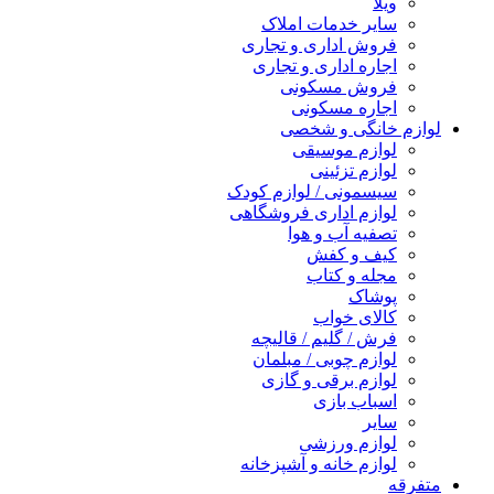
ویلا
سایر خدمات املاک
فروش اداری و تجاری
اجاره اداری و تجاری
فروش مسکونی
اجاره مسکونی
لوازم خانگی و شخصی
لوازم موسیقی
لوازم تزئینی
سیسمونی / لوازم کودک
لوازم اداری فروشگاهی
تصفیه آب و هوا
کیف و کفش
مجله و کتاب
پوشاک
کالای خواب
فرش / گلیم / قالیچه
لوازم چوبی / مبلمان
لوازم برقی و گازی
اسباب بازی
سایر
لوازم ورزشی
لوازم خانه و آشپزخانه
متفرقه