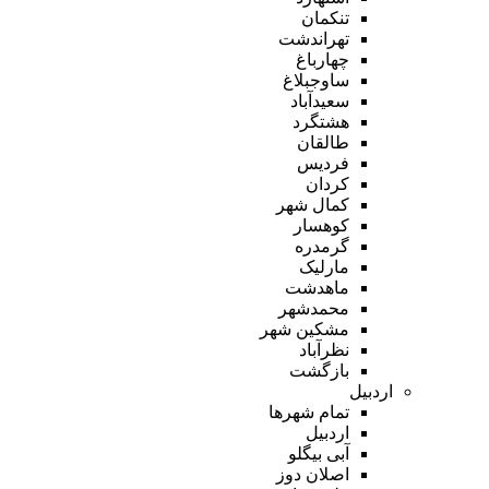
تنکمان
تهراندشت
چهارباغ
ساوجبلاغ
سعیدآباد
هشتگرد
طالقان
فردیس
کردان
کمال شهر
کوهسار
گرمدره
مارلیک
ماهدشت
محمدشهر
مشکین شهر
نظرآباد
بازگشت
اردبیل
تمام شهر‌ها
اردبیل
آبی بیگلو
اصلان دوز