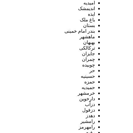
امیدیه
اندیمشک
ایذه
باغ ملک
بستان
بندر امام خمینی
ماهشهر
بهبهان
ترکالکی
جایزان
چمران
چوبیده
حر
حسینیه
حمزه
حمیدیه
خرمشهر
دارخوین
دزآب
دزفول
دهدز
رامشیر
رامهرمز
رفیع