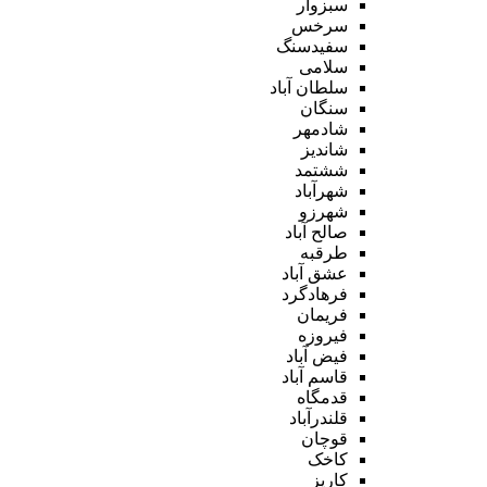
سبزوار
سرخس
سفیدسنگ
سلامی
سلطان آباد
سنگان
شادمهر
شاندیز
ششتمد
شهرآباد
شهرزو
صالح آباد
طرقبه
عشق آباد
فرهادگرد
فریمان
فیروزه
فیض آباد
قاسم آباد
قدمگاه
قلندرآباد
قوچان
کاخک
کاریز