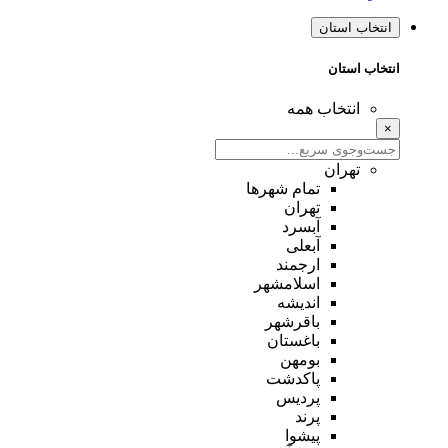
انتخاب استان
انتخاب استان
انتخاب همه
×
تهران
تمام شهر‌ها
تهران
آبسرد
آبعلی
ارجمند
اسلامشهر
اندیشه
باقرشهر
باغستان
بومهن
پاکدشت
پردیس
پرند
پیشوا