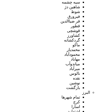
سیه چشمه
شاهین دژ
شوط
فیرورق
قر ضیاالدین
قطور
قوشچی
کشاورز
گردکشانه
ماکو
محمدیار
محمودآباد
مهاباد
میاندوآب
میرآباد
نالوس
نقده
نوشین
بازگشت
البرز
تمام شهر‌ها
کرج
اسارا
اشتهارد