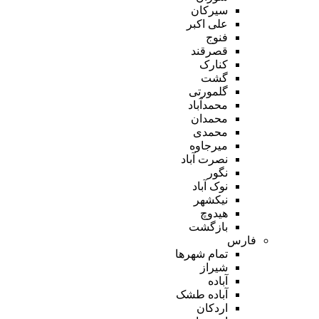
سیرکان
علی اکبر
فنوج
قصرقند
کنارک
گشت
گلمورتی
محمدآباد
محمدان
محمدی
میرجاوه
نصرت آباد
نگور
نوک آباد
نیکشهر
هیدوچ
بازگشت
فارس
تمام شهر‌ها
شیراز
آباده
آباده طشک
اردکان