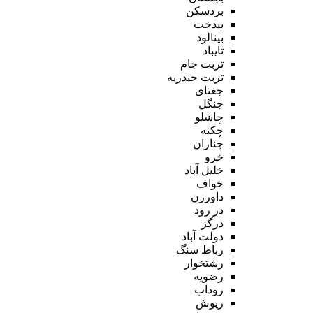
بردسکن
بیدخت
بینالود
تایباد
تربت جام
تربت حیدریه
جغتای
جنگل
چاشلو
چکنه
چناران
خرو
خلیل آباد
خواف
داورزن
در رود
درگز
دولت آباد
رباط سنگ
رشتخوار
رضویه
روداب
ریوش