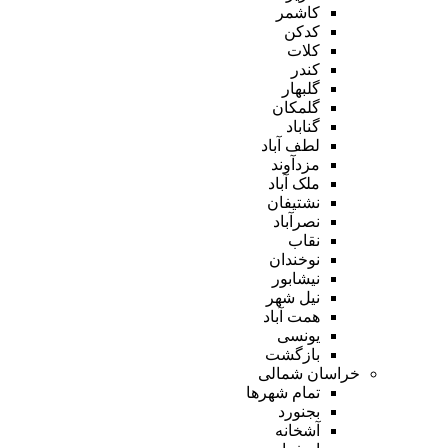
کاشمر
کدکن
کلات
کندر
گلبهار
گلمکان
گناباد
لطف آباد
مزدآوند
ملک آباد
نشتیفان
نصرآباد
نقاب
نوخندان
نیشابور
نیل شهر
همت آباد
یونسی
بازگشت
خراسان شمالی
تمام شهر‌ها
بجنورد
آشخانه