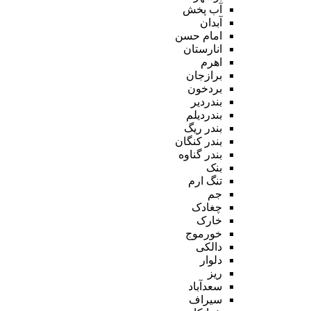
آب پخش
آبدان
امام حسن
انارستان
اهرم
برازجان
بردخون
بندردیر
بندردیلم
بندر ریگ
بندر کنگان
بندر گناوه
بنک
تنگ ارم
جم
چغادک
خارک
خورموج
دالکی
دلوار
ریز
سعدآباد
سیراف