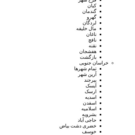
کیان
گندمان
گهرو
لردگان
مال خلیفه
ناغان
نافچ
نقنه
هفشجان
بازگشت
خراسان جنوبی
تمام شهر‌ها
آرین شهر
بیرجند
آیسک
ارسک
اسدیه
اسفدن
اسلامیه
بشرویه
حاجی آباد
خضری دشت بیاض
خوسف