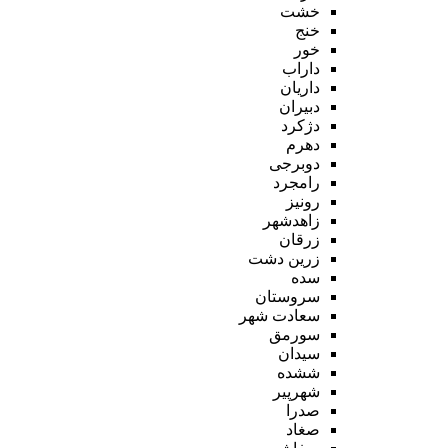
خشت
خنج
خور
داراب
داریان
دبیران
دژکرد
دهرم
دوبرجی
رامجرد
رونیز
زاهدشهر
زرقان
زرین دشت
سده
سروستان
سعادت شهر
سورمق
سیدان
ششده
شهرپیر
صدرا
صغاد