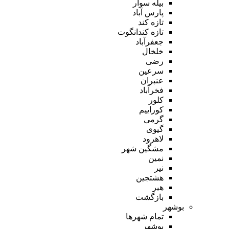
بیله سوار
پارس آباد
تازه کند
تازه کندانگوت
جعفرآباد
خلخال
رضی
سرعین
عنبران
فخرآباد
کلور
کوراییم
گرمی
گیوی
لاهرود
مشگین شهر
نمین
نیر
هشتجین
هیر
بازگشت
بوشهر
تمام شهر‌ها
بوشهر