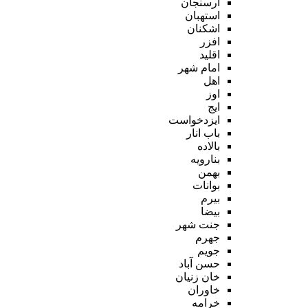
ارسنجان
استهبان
اشکنان
افزر
اقلید
امام شهر
اهل
اوز
ایج
ایزدخواست
باب انار
بالاده
بنارویه
بهمن
بوانات
بیرم
بیضا
جنت شهر
جهرم
جویم
حسن آباد
خان زنیان
خاوران
خرامه