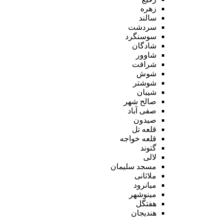
زهره
سالند
سردشت
سوسنگرد
شادگان
شاوور
شرافت
شوش
شوشتر
شیبان
صالح شهر
صفی آباد
صیدون
قلعه تل
قلعه خواجه
گتوند
لالی
مسجد سلیمان
ملاثانی
میانرود
مینوشهر
هفتگل
هندیجان