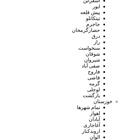
اسفراین
ایور
پیش قلعه
تیتکانلو
جاجرم
حصارگرمخان
درق
راز
سنخواست
شوقان
شیروان
صفی آباد
فاروج
قاضی
گرمه
لوجلی
بازگشت
خوزستان
تمام شهر‌ها
اهواز
آبادان
آغاجاری
اروندکنار
الوان