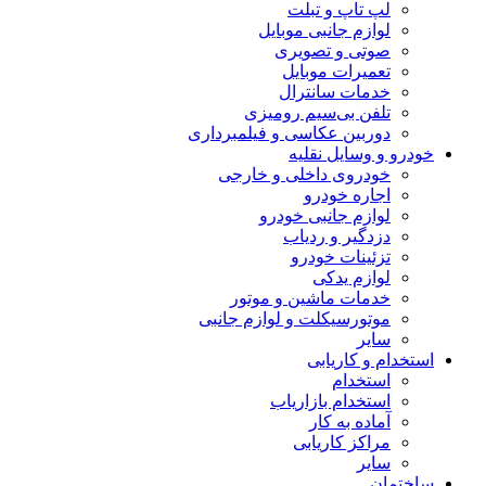
لپ تاپ و تبلت
لوازم جانبی موبایل
صوتی و تصویری
تعمیرات موبایل
خدمات سانترال
تلفن بی‌سیم رومیزی
دوربین عکاسی و فیلمبرداری
خودرو و وسایل نقلیه
خودروی داخلی و خارجی
اجاره خودرو
لوازم جانبی خودرو
دزدگیر و ردیاب
تزئینات خودرو
لوازم یدکی
خدمات ماشین و موتور
موتورسیکلت و لوازم جانبی
سایر
استخدام و کاریابی
استخدام
استخدام بازاریاب
آماده به کار
مراکز کاریابی
سایر
ساختمان