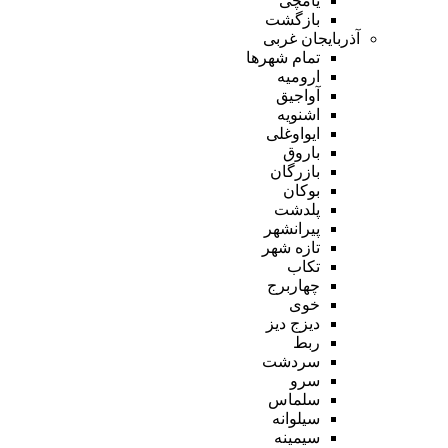
یامچی
بازگشت
آذربایجان غربی
تمام شهر‌ها
ارومیه
آواجیق
اشنویه
ایواوغلی
باروق
بازرگان
بوکان
پلدشت
پیرانشهر
تازه شهر
تکاب
چهاربرج
خوی
دیزج دیز
ربط
سردشت
سرو
سلماس
سیلوانه
سیمینه