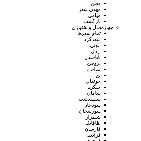
مجن
مهدی شهر
میامی
بازگشت
چهارمحال و بختیاری
تمام شهر‌ها
شهرکرد
آلونی
اردل
باباحیدر
بروجن
بلداجی
بن
جونقان
چلگرد
سامان
سفیددشت
سودجان
سورشجان
شلمزار
طاقانک
فارسان
فرادبنه
فرخ شهر