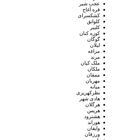
عجب شیر
قره آغاج
کشکسرای
کلوانق
کلیبر
کوزه کنان
گوگان
لیلان
مراغه
مرند
ملک کیان
ملکان
ممقان
مهربان
میانه
نظرکهریزی
هادی شهر
هرگلان
هریس
هشترود
هوراند
وایقان
ورزقان