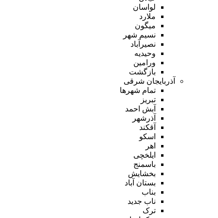
لواسان
ملارد
میگون
نسیم شهر
نصیرآباد
وحیدیه
ورامین
بازگشت
آذربایجان شرقی
تمام شهر‌ها
تبریز
آبش احمد
آذرشهر
آقکند
اسکو
اهر
ایلخچی
باسمنج
بخشایش
بستان آباد
بناب
ناب جدید
ترک