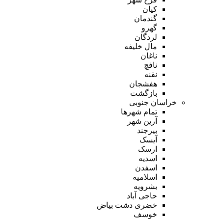
کیان
گندمان
گهرو
لردگان
مال خلیفه
ناغان
نافچ
نقنه
هفشجان
بازگشت
خراسان جنوبی
تمام شهر‌ها
آرین شهر
بیرجند
آیسک
ارسک
اسدیه
اسفدن
اسلامیه
بشرویه
حاجی آباد
خضری دشت بیاض
خوسف