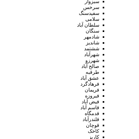
سبزوار
سرخس
سفیدسنگ
سلامی
سلطان آباد
سنگان
شادمهر
شاندیز
ششتمد
شهرآباد
شهرزو
صالح آباد
طرقبه
عشق آباد
فرهادگرد
فریمان
فیروزه
فیض آباد
قاسم آباد
قدمگاه
قلندرآباد
قوچان
کاخک
کاریز