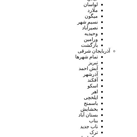
لواسان
ملارد
میگون
نسیم شهر
نصیرآباد
وحیدیه
ورامین
بازگشت
آذربایجان شرقی
تمام شهر‌ها
تبریز
آبش احمد
آذرشهر
آقکند
اسکو
اهر
ایلخچی
باسمنج
بخشایش
بستان آباد
بناب
ناب جدید
ترک