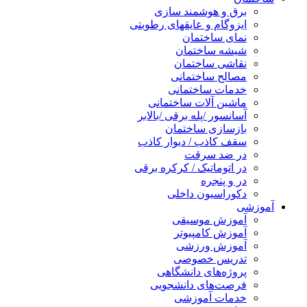
برق و هوشمند سازی
ایزوگام و عایقهای رطوبتی
نمای ساختمان
شیشه ساختمان
نقاشی ساختمان
مصالح ساختمانی
خدمات ساختمانی
ماشین آلات ساختمانی
آسانسور /پله برقی /بالابر
بازسازی ساختمان
سقف کاذب / دیوار کاذب
در ضد سرقت
در اتوماتیک / کرکره برقی
در و پنجره
دکوراسیون داخلی
آموزشی
آموزش موسیقی
آموزش کامپیوتر
آموزش ورزشی
تدریس خصوصی
پروژه‌های دانشگاهی
فرصت‌های دانشجویی
خدمات آموزشی