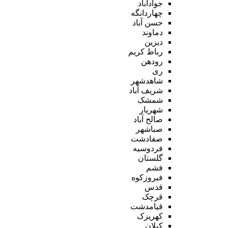
جوادآباد
چهاردانگه
حسن آباد
دماوند
دیزین
رباط کریم
رودهن
ری
شاهدشهر
شریف آباد
شمشک
شهریار
صالح آباد
صباشهر
صفادشت
فردوسیه
گلستان
فشم
فیروزکوه
قدس
قرچک
قیامدشت
کهریزک
کیلان