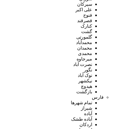
سیرکان
علی اکبر
فنوج
قصرقند
کنارک
گشت
گلمورتی
محمدآباد
محمدان
محمدی
میرجاوه
نصرت آباد
نگور
نوک آباد
نیکشهر
هیدوچ
بازگشت
فارس
تمام شهر‌ها
شیراز
آباده
آباده طشک
اردکان