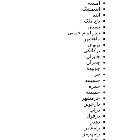
امیدیه
اندیمشک
ایذه
باغ ملک
بستان
بندر امام خمینی
ماهشهر
بهبهان
ترکالکی
جایزان
چمران
چوبیده
حر
حسینیه
حمزه
حمیدیه
خرمشهر
دارخوین
دزآب
دزفول
دهدز
رامشیر
رامهرمز
رفیع