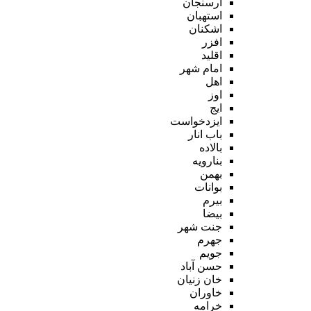
ارسنجان
استهبان
اشکنان
افزر
اقلید
امام شهر
اهل
اوز
ایج
ایزدخواست
باب انار
بالاده
بنارویه
بهمن
بوانات
بیرم
بیضا
جنت شهر
جهرم
جویم
حسن آباد
خان زنیان
خاوران
خرامه