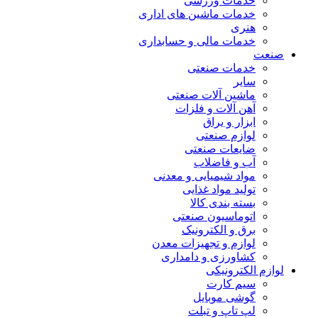
خدمات ورزشی
خدمات ماشین های اداری
هنری
خدمات مالی و حسابداری
صنعت
خدمات صنعتی
سایر
ماشین آلات صنعتی
آهن آلات و فلزات
ابزار و یراق
لوازم صنعتی
ضایعات صنعتی
آب و فاضلاب
مواد شیمیایی و معدنی
تولید مواد غذایی
بسته بندی کالا
اتوماسیون صنعتی
برق و الکترونیک
لوازم و تجهیزات معدن
کشاورزی و دامداری
لوازم الکترونیکی
سیم کارت
گوشی موبایل
لپ تاپ و تبلت