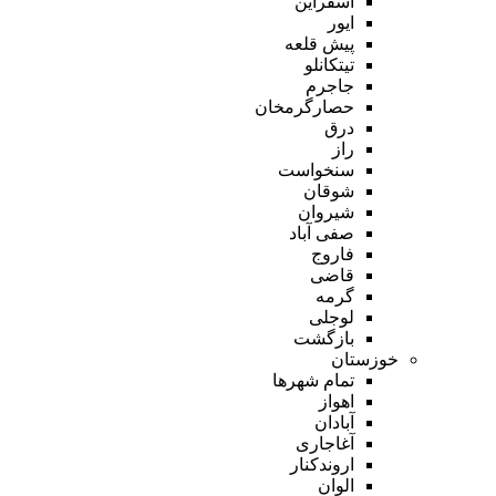
اسفراین
ایور
پیش قلعه
تیتکانلو
جاجرم
حصارگرمخان
درق
راز
سنخواست
شوقان
شیروان
صفی آباد
فاروج
قاضی
گرمه
لوجلی
بازگشت
خوزستان
تمام شهر‌ها
اهواز
آبادان
آغاجاری
اروندکنار
الوان