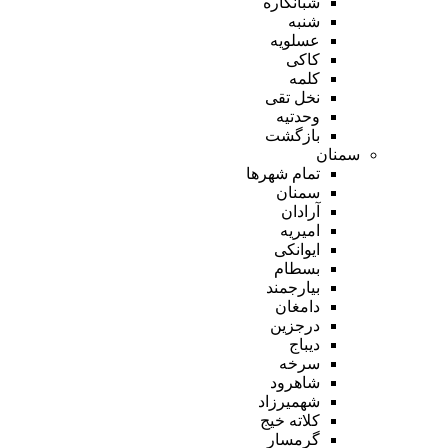
شبانکاره
شنبه
عسلویه
کاکی
کلمه
نخل تقی
وحدتیه
بازگشت
سمنان
تمام شهر‌ها
سمنان
آرادان
امیریه
ایوانکی
بسطام
بیارجمند
دامغان
درجزین
دیباج
سرخه
شاهرود
شهمیرزاد
کلاته خیج
گرمسار