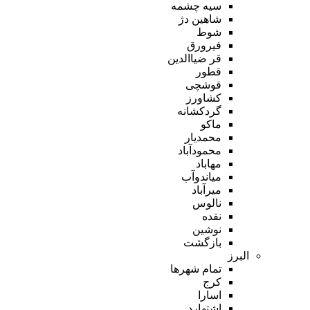
سیه چشمه
شاهین دژ
شوط
فیرورق
قر ضیاالدین
قطور
قوشچی
کشاورز
گردکشانه
ماکو
محمدیار
محمودآباد
مهاباد
میاندوآب
میرآباد
نالوس
نقده
نوشین
بازگشت
البرز
تمام شهر‌ها
کرج
اسارا
اشتهارد