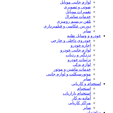
لوازم جانبی موبایل
صوتی و تصویری
تعمیرات موبایل
خدمات سانترال
تلفن بی‌سیم رومیزی
دوربین عکاسی و فیلمبرداری
سایر
خودرو و وسایل نقلیه
خودروی داخلی و خارجی
اجاره خودرو
لوازم جانبی خودرو
دزدگیر و ردیاب
تزئینات خودرو
لوازم یدکی
خدمات ماشین و موتور
موتورسیکلت و لوازم جانبی
سایر
استخدام و کاریابی
استخدام
استخدام بازاریاب
آماده به کار
مراکز کاریابی
سایر
ساختمان