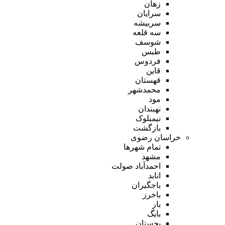
زهان
سرایان
سربیشه
سه قلعه
شوسف
طبس
فردوس
قاین
قهستان
محمدشهر
مود
نهبندان
نیمبلوک
بازگشت
خراسان رضوی
تمام شهر‌ها
مشهد
احمدآباد صولت
انابد
باجگیران
باخرز
بار
بایگ
بجستان