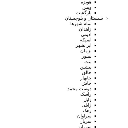
هویزه
ویس
بازگشت
سیستان و بلوچستان
تمام شهر‌ها
زاهدان
ادیمی
اسپکه
ایرانشهر
بزمان
بمپور
بنت
پیشین
جالق
چابهار
خاش
دوست محمد
راسک
زابل
زابلی
زهک
سراوان
سرباز
سوران