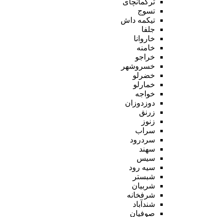
ترکمانچای
تسوج
تیکمه داش
جلفا
خاروانا
خامنه
خراجو
خسروشهر
خضرلو
خمارلو
خواجه
دوزدوزان
زرنق
زنوز
سراب
سردرود
سهند
سیس
سیه رود
شبستر
شربیان
شرفخانه
شندآباد
صوفیان