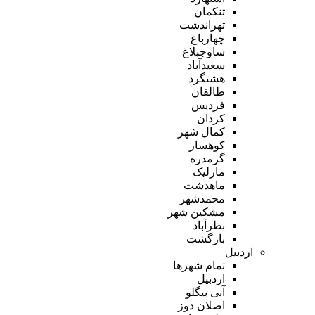
تنکمان
تهراندشت
چهارباغ
ساوجبلاغ
سعیدآباد
هشتگرد
طالقان
فردیس
کردان
کمال شهر
کوهسار
گرمدره
مارلیک
ماهدشت
محمدشهر
مشکین شهر
نظرآباد
بازگشت
اردبیل
تمام شهر‌ها
اردبیل
آبی بیگلو
اصلان دوز