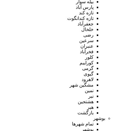
بیله سوار
پارس آباد
تازه کند
تازه کندانگوت
جعفرآباد
خلخال
رضی
سرعین
عنبران
فخرآباد
کلور
کوراییم
گرمی
گیوی
لاهرود
مشگین شهر
نمین
نیر
هشتجین
هیر
بازگشت
بوشهر
تمام شهر‌ها
بوشهر