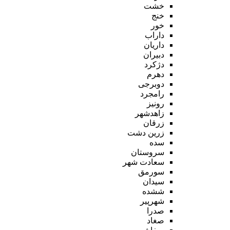
خشت
خنج
خور
داراب
داریان
دبیران
دژکرد
دهرم
دوبرجی
رامجرد
رونیز
زاهدشهر
زرقان
زرین دشت
سده
سروستان
سعادت شهر
سورمق
سیدان
ششده
شهرپیر
صدرا
صغاد