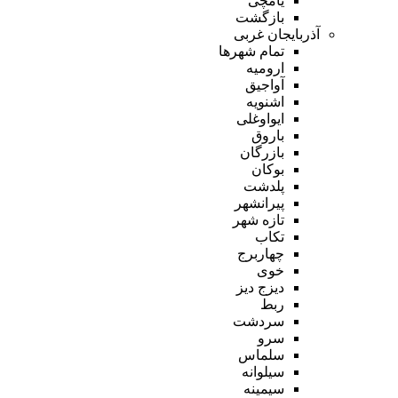
یامچی
بازگشت
آذربایجان غربی
تمام شهر‌ها
ارومیه
آواجیق
اشنویه
ایواوغلی
باروق
بازرگان
بوکان
پلدشت
پیرانشهر
تازه شهر
تکاب
چهاربرج
خوی
دیزج دیز
ربط
سردشت
سرو
سلماس
سیلوانه
سیمینه