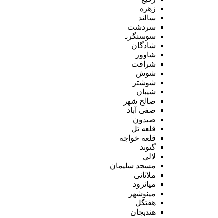
زهره
سالند
سردشت
سوسنگرد
شادگان
شاوور
شرافت
شوش
شوشتر
شیبان
صالح شهر
صفی آباد
صیدون
قلعه تل
قلعه خواجه
گتوند
لالی
مسجد سلیمان
ملاثانی
میانرود
مینوشهر
هفتگل
هندیجان