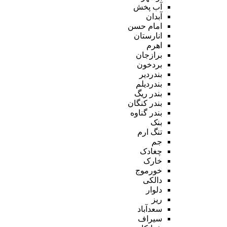
آب پخش
آبدان
امام حسن
انارستان
اهرم
برازجان
بردخون
بندردیر
بندردیلم
بندر ریگ
بندر کنگان
بندر گناوه
بنک
تنگ ارم
جم
چغادک
خارک
خورموج
دالکی
دلوار
ریز
سعدآباد
سیراف