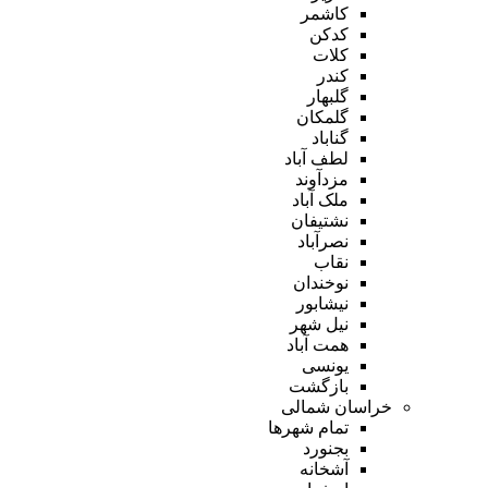
کاشمر
کدکن
کلات
کندر
گلبهار
گلمکان
گناباد
لطف آباد
مزدآوند
ملک آباد
نشتیفان
نصرآباد
نقاب
نوخندان
نیشابور
نیل شهر
همت آباد
یونسی
بازگشت
خراسان شمالی
تمام شهر‌ها
بجنورد
آشخانه