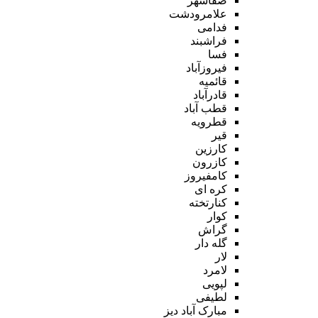
صفاشهر
علامرودشت
فدامی
فراشبند
فسا
فیروزآباد
قائمیه
قادرآباد
قطب آباد
قطرویه
قیر
کارزین
کازرون
کامفیروز
کره ای
کنارتخته
کوار
گراش
گله دار
لار
لامرد
لپویی
لطیفی
مبارک آباد دیز