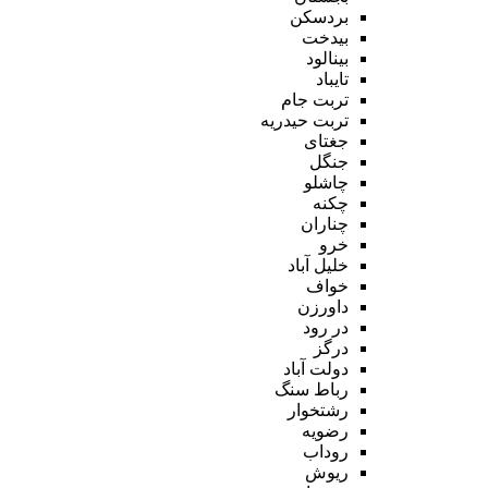
بردسکن
بیدخت
بینالود
تایباد
تربت جام
تربت حیدریه
جغتای
جنگل
چاشلو
چکنه
چناران
خرو
خلیل آباد
خواف
داورزن
در رود
درگز
دولت آباد
رباط سنگ
رشتخوار
رضویه
روداب
ریوش