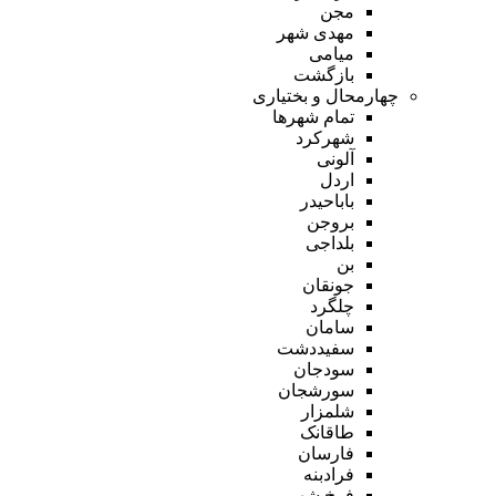
مجن
مهدی شهر
میامی
بازگشت
چهارمحال و بختیاری
تمام شهر‌ها
شهرکرد
آلونی
اردل
باباحیدر
بروجن
بلداجی
بن
جونقان
چلگرد
سامان
سفیددشت
سودجان
سورشجان
شلمزار
طاقانک
فارسان
فرادبنه
فرخ شهر