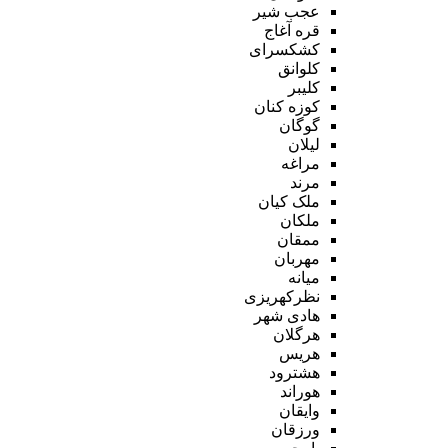
عجب شیر
قره آغاج
کشکسرای
کلوانق
کلیبر
کوزه کنان
گوگان
لیلان
مراغه
مرند
ملک کیان
ملکان
ممقان
مهربان
میانه
نظرکهریزی
هادی شهر
هرگلان
هریس
هشترود
هوراند
وایقان
ورزقان