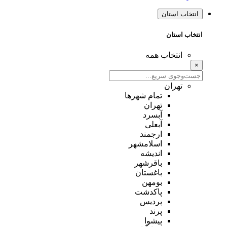
انتخاب استان
انتخاب استان
انتخاب همه
×
تهران
تمام شهر‌ها
تهران
آبسرد
آبعلی
ارجمند
اسلامشهر
اندیشه
باقرشهر
باغستان
بومهن
پاکدشت
پردیس
پرند
پیشوا