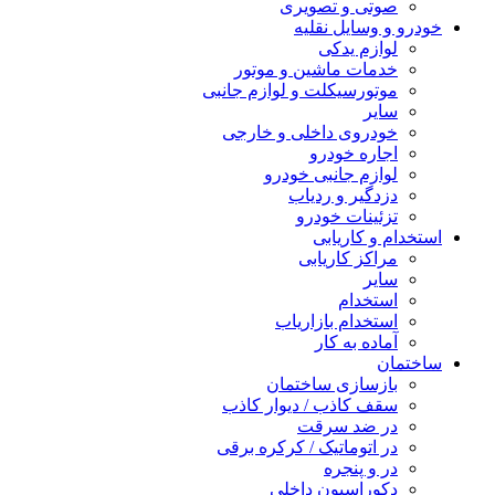
صوتی و تصویری
خودرو و وسایل نقلیه
لوازم یدکی
خدمات ماشین و موتور
موتورسیکلت و لوازم جانبی
سایر
خودروی داخلی و خارجی
اجاره خودرو
لوازم جانبی خودرو
دزدگیر و ردیاب
تزئینات خودرو
استخدام و کاریابی
مراکز کاریابی
سایر
استخدام
استخدام بازاریاب
آماده به کار
ساختمان
بازسازی ساختمان
سقف کاذب / دیوار کاذب
در ضد سرقت
در اتوماتیک / کرکره برقی
در و پنجره
دکوراسیون داخلی