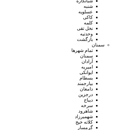
شبانکاره
شنبه
عسلویه
کاکی
کلمه
نخل تقی
وحدتیه
بازگشت
سمنان
تمام شهر‌ها
سمنان
آرادان
امیریه
ایوانکی
بسطام
بیارجمند
دامغان
درجزین
دیباج
سرخه
شاهرود
شهمیرزاد
کلاته خیج
گرمسار