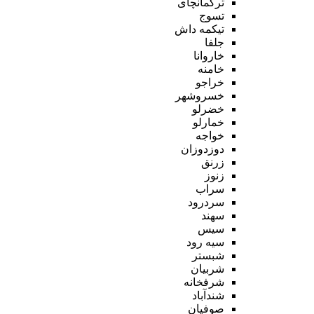
ترکمانچای
تسوج
تیکمه داش
جلفا
خاروانا
خامنه
خراجو
خسروشهر
خضرلو
خمارلو
خواجه
دوزدوزان
زرنق
زنوز
سراب
سردرود
سهند
سیس
سیه رود
شبستر
شربیان
شرفخانه
شندآباد
صوفیان