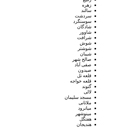
زهره
سالند
سردشت
سوسنگرد
شادگان
شاوور
شرافت
شوش
شوشتر
شیبان
صالح شهر
صفی آباد
صیدون
قلعه تل
قلعه خواجه
گتوند
لالی
مسجد سلیمان
ملاثانی
میانرود
مینوشهر
هفتگل
هندیجان