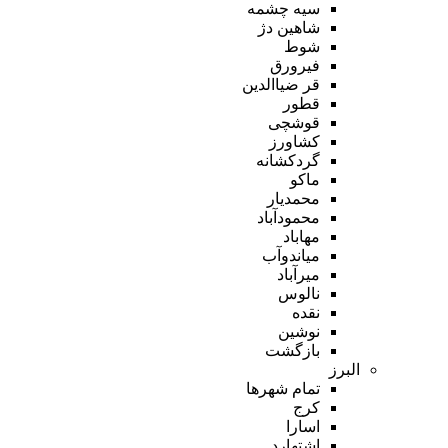
سیه چشمه
شاهین دژ
شوط
فیرورق
قر ضیاالدین
قطور
قوشچی
کشاورز
گردکشانه
ماکو
محمدیار
محمودآباد
مهاباد
میاندوآب
میرآباد
نالوس
نقده
نوشین
بازگشت
البرز
تمام شهر‌ها
کرج
اسارا
اشتهارد