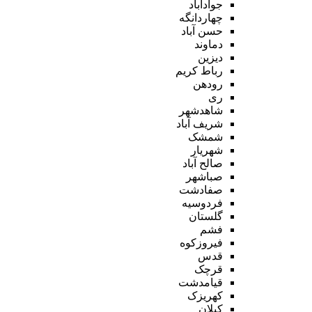
جوادآباد
چهاردانگه
حسن آباد
دماوند
دیزین
رباط کریم
رودهن
ری
شاهدشهر
شریف آباد
شمشک
شهریار
صالح آباد
صباشهر
صفادشت
فردوسیه
گلستان
فشم
فیروزکوه
قدس
قرچک
قیامدشت
کهریزک
کیلان