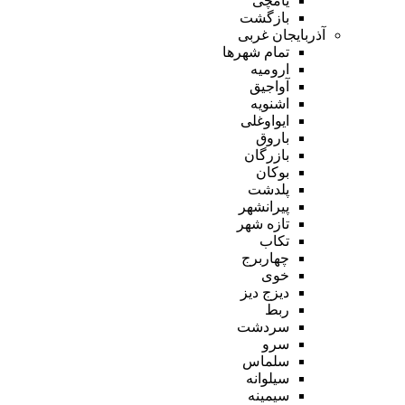
یامچی
بازگشت
آذربایجان غربی
تمام شهر‌ها
ارومیه
آواجیق
اشنویه
ایواوغلی
باروق
بازرگان
بوکان
پلدشت
پیرانشهر
تازه شهر
تکاب
چهاربرج
خوی
دیزج دیز
ربط
سردشت
سرو
سلماس
سیلوانه
سیمینه