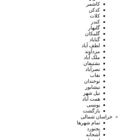
کاشمر
کدکن
کلات
کندر
گلبهار
گلمکان
گناباد
لطف آباد
مزدآوند
ملک آباد
نشتیفان
نصرآباد
نقاب
نوخندان
نیشابور
نیل شهر
همت آباد
یونسی
بازگشت
خراسان شمالی
تمام شهر‌ها
بجنورد
آشخانه