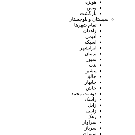
هویزه
ویس
بازگشت
سیستان و بلوچستان
تمام شهر‌ها
زاهدان
ادیمی
اسپکه
ایرانشهر
بزمان
بمپور
بنت
پیشین
جالق
چابهار
خاش
دوست محمد
راسک
زابل
زابلی
زهک
سراوان
سرباز
سوران