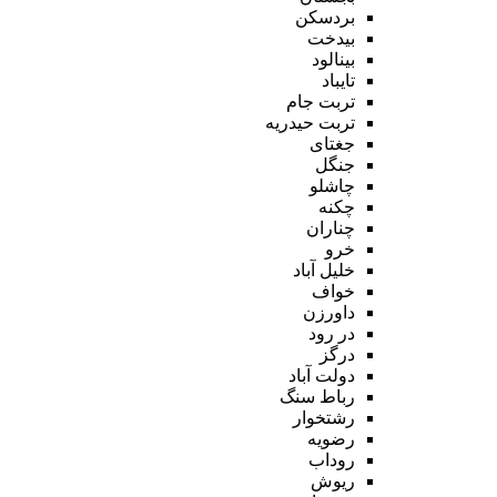
بردسکن
بیدخت
بینالود
تایباد
تربت جام
تربت حیدریه
جغتای
جنگل
چاشلو
چکنه
چناران
خرو
خلیل آباد
خواف
داورزن
در رود
درگز
دولت آباد
رباط سنگ
رشتخوار
رضویه
روداب
ریوش