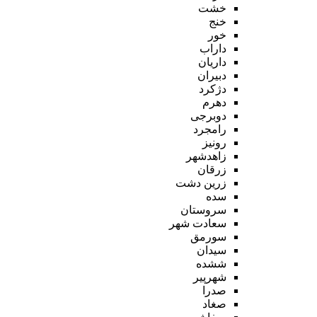
خشت
خنج
خور
داراب
داریان
دبیران
دژکرد
دهرم
دوبرجی
رامجرد
رونیز
زاهدشهر
زرقان
زرین دشت
سده
سروستان
سعادت شهر
سورمق
سیدان
ششده
شهرپیر
صدرا
صغاد