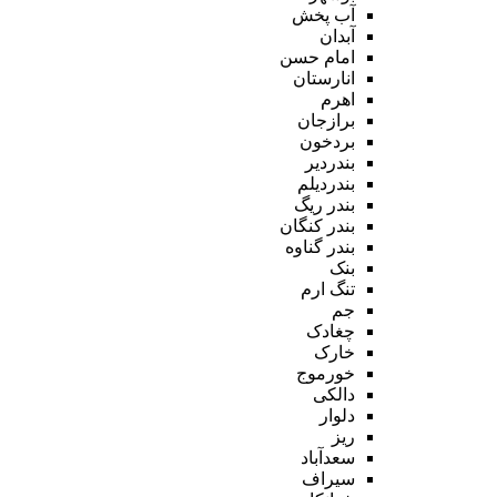
آب پخش
آبدان
امام حسن
انارستان
اهرم
برازجان
بردخون
بندردیر
بندردیلم
بندر ریگ
بندر کنگان
بندر گناوه
بنک
تنگ ارم
جم
چغادک
خارک
خورموج
دالکی
دلوار
ریز
سعدآباد
سیراف