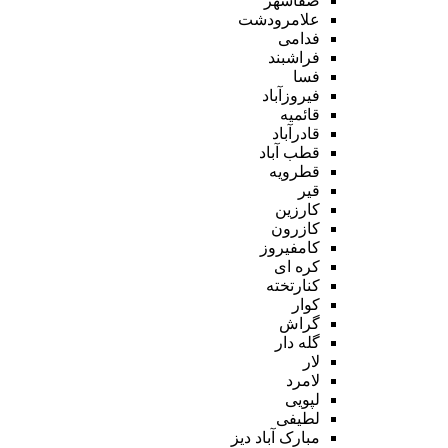
صفاشهر
علامرودشت
فدامی
فراشبند
فسا
فیروزآباد
قائمیه
قادرآباد
قطب آباد
قطرویه
قیر
کارزین
کازرون
کامفیروز
کره ای
کنارتخته
کوار
گراش
گله دار
لار
لامرد
لپویی
لطیفی
مبارک آباد دیز