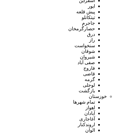
اسفراین
ایور
پیش قلعه
تیتکانلو
جاجرم
حصارگرمخان
درق
راز
سنخواست
شوقان
شیروان
صفی آباد
فاروج
قاضی
گرمه
لوجلی
بازگشت
خوزستان
تمام شهر‌ها
اهواز
آبادان
آغاجاری
اروندکنار
الوان