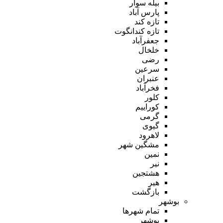
بیله سوار
پارس آباد
تازه کند
تازه کندانگوت
جعفرآباد
خلخال
رضی
سرعین
عنبران
فخرآباد
کلور
کوراییم
گرمی
گیوی
لاهرود
مشگین شهر
نمین
نیر
هشتجین
هیر
بازگشت
بوشهر
تمام شهر‌ها
بوشهر