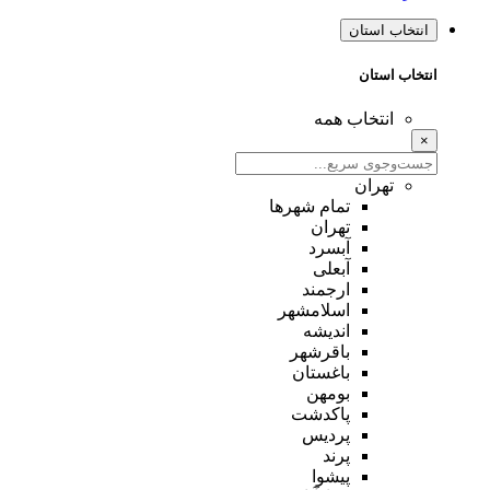
انتخاب استان
انتخاب استان
انتخاب همه
×
تهران
تمام شهر‌ها
تهران
آبسرد
آبعلی
ارجمند
اسلامشهر
اندیشه
باقرشهر
باغستان
بومهن
پاکدشت
پردیس
پرند
پیشوا