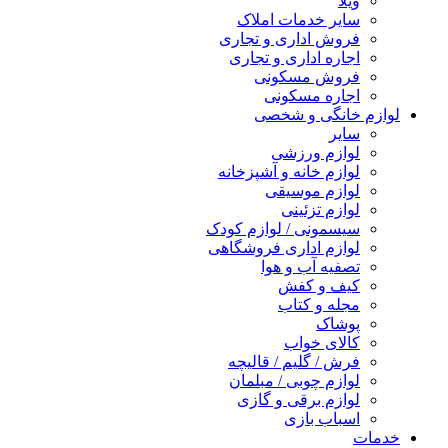
ویلا
سایر خدمات املاک
فروش اداری و تجاری
اجاره اداری و تجاری
فروش مسکونی
اجاره مسکونی
لوازم خانگی و شخصی
سایر
لوازم ورزشی
لوازم خانه و آشپزخانه
لوازم موسیقی
لوازم تزئینی
سیسمونی / لوازم کودک
لوازم اداری فروشگاهی
تصفیه آب و هوا
کیف و کفش
مجله و کتاب
پوشاک
کالای خواب
فرش / گلیم / قالیچه
لوازم چوبی / مبلمان
لوازم برقی و گازی
اسباب بازی
خدمات