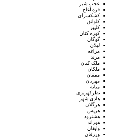
عجب شیر
قره آغاج
کشکسرای
کلوانق
کلیبر
کوزه کنان
گوگان
لیلان
مراغه
مرند
ملک کیان
ملکان
ممقان
مهربان
میانه
نظرکهریزی
هادی شهر
هرگلان
هریس
هشترود
هوراند
وایقان
ورزقان