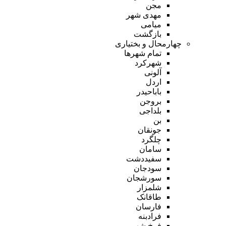
مجن
مهدی شهر
میامی
بازگشت
چهارمحال و بختیاری
تمام شهر‌ها
شهرکرد
آلونی
اردل
باباحیدر
بروجن
بلداجی
بن
جونقان
چلگرد
سامان
سفیددشت
سودجان
سورشجان
شلمزار
طاقانک
فارسان
فرادبنه
فرخ شهر