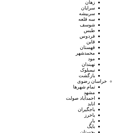
زهان
سرایان
سربیشه
سه قلعه
شوسف
طبس
فردوس
قاین
قهستان
محمدشهر
مود
نهبندان
نیمبلوک
بازگشت
خراسان رضوی
تمام شهر‌ها
مشهد
احمدآباد صولت
انابد
باجگیران
باخرز
بار
بایگ
بجستان