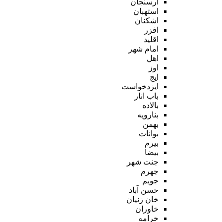
ارسنجان
استهبان
اشکنان
افزر
اقلید
امام شهر
اهل
اوز
ایج
ایزدخواست
باب انار
بالاده
بنارویه
بهمن
بوانات
بیرم
بیضا
جنت شهر
جهرم
جویم
حسن آباد
خان زنیان
خاوران
خرامه