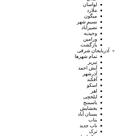
لواسان
ملارد
میگون
نسیم شهر
نصیرآباد
وحیدیه
ورامین
بازگشت
آذربایجان شرقی
تمام شهر‌ها
تبریز
آبش احمد
آذرشهر
آقکند
اسکو
اهر
ایلخچی
باسمنج
بخشایش
بستان آباد
بناب
ناب جدید
ترک