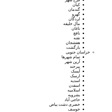
کیان
گندمان
گهرو
لردگان
مال خلیفه
ناغان
نافچ
نقنه
هفشجان
بازگشت
خراسان جنوبی
تمام شهر‌ها
آرین شهر
بیرجند
آیسک
ارسک
اسدیه
اسفدن
اسلامیه
بشرویه
حاجی آباد
خضری دشت بیاض
خوسف