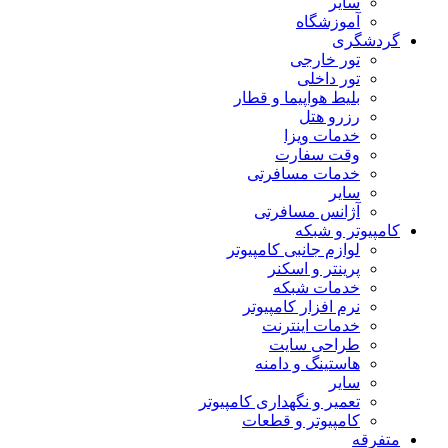
سایر
آموزشگاه
گردشگری
تور خارجی
تور داخلی
بلیط هواپیما و قطار
رزرو هتل
خدمات ویزا
وقت سفارت
خدمات مسافرتی
سایر
آژانس مسافرتی
کامپیوتر و شبکه
لوازم جانبی کامپیوتر
پرینتر و اسکنر
خدمات شبکه
نرم افزار کامپیوتر
خدمات اینترنت
طراحی سایت
هاستینگ و دامنه
سایر
تعمیر و نگهداری کامپیوتر
کامپیوتر و قطعات
متفرقه