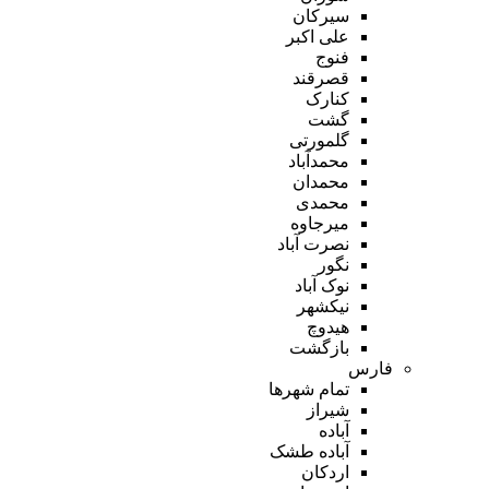
سیرکان
علی اکبر
فنوج
قصرقند
کنارک
گشت
گلمورتی
محمدآباد
محمدان
محمدی
میرجاوه
نصرت آباد
نگور
نوک آباد
نیکشهر
هیدوچ
بازگشت
فارس
تمام شهر‌ها
شیراز
آباده
آباده طشک
اردکان