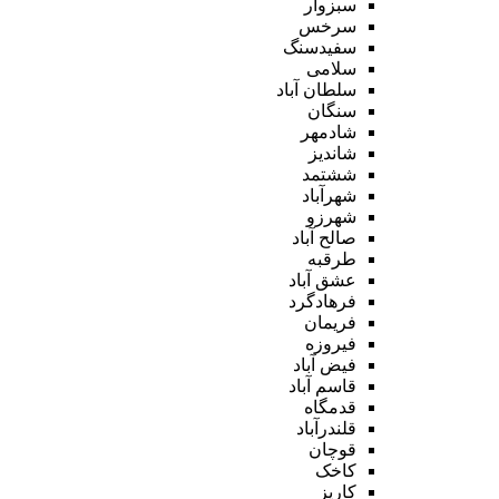
سبزوار
سرخس
سفیدسنگ
سلامی
سلطان آباد
سنگان
شادمهر
شاندیز
ششتمد
شهرآباد
شهرزو
صالح آباد
طرقبه
عشق آباد
فرهادگرد
فریمان
فیروزه
فیض آباد
قاسم آباد
قدمگاه
قلندرآباد
قوچان
کاخک
کاریز