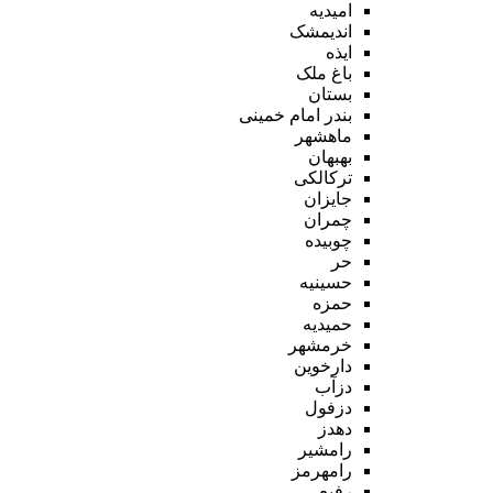
امیدیه
اندیمشک
ایذه
باغ ملک
بستان
بندر امام خمینی
ماهشهر
بهبهان
ترکالکی
جایزان
چمران
چوبیده
حر
حسینیه
حمزه
حمیدیه
خرمشهر
دارخوین
دزآب
دزفول
دهدز
رامشیر
رامهرمز
رفیع