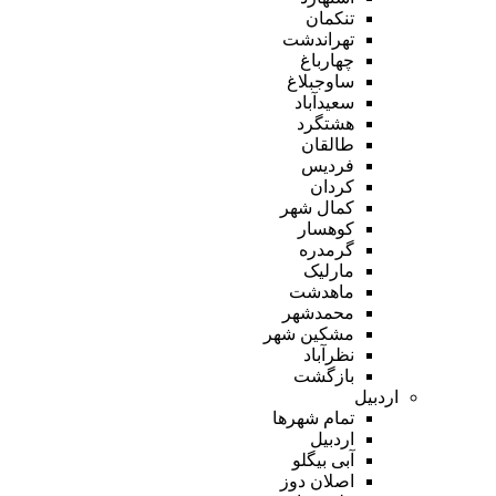
تنکمان
تهراندشت
چهارباغ
ساوجبلاغ
سعیدآباد
هشتگرد
طالقان
فردیس
کردان
کمال شهر
کوهسار
گرمدره
مارلیک
ماهدشت
محمدشهر
مشکین شهر
نظرآباد
بازگشت
اردبیل
تمام شهر‌ها
اردبیل
آبی بیگلو
اصلان دوز