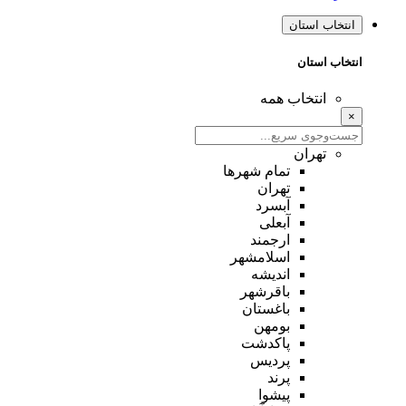
انتخاب استان
انتخاب استان
انتخاب همه
×
تهران
تمام شهر‌ها
تهران
آبسرد
آبعلی
ارجمند
اسلامشهر
اندیشه
باقرشهر
باغستان
بومهن
پاکدشت
پردیس
پرند
پیشوا