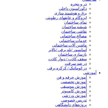
در و پنجره
دکوراسیون داخلی
برق و هوشمند سازی
ایزوگام و عایقهای رطوبتی
نمای ساختمان
شیشه ساختمان
نقاشی ساختمان
مصالح ساختمانی
خدمات ساختمانی
ماشین آلات ساختمانی
آسانسور /پله برقی /بالابر
بازسازی ساختمان
سقف کاذب / دیوار کاذب
در ضد سرقت
در اتوماتیک / کرکره برقی
آموزشی
آموزش حرفه و فن
آموزش تخصصی
آموزش موسیقی
آموزش کامپیوتر
آموزش ورزشی
تدریس خصوصی
پروژه‌های دانشگاهی