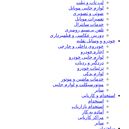
لپ تاپ و تبلت
لوازم جانبی موبایل
صوتی و تصویری
تعمیرات موبایل
خدمات سانترال
تلفن بی‌سیم رومیزی
دوربین عکاسی و فیلمبرداری
خودرو و وسایل نقلیه
خودروی داخلی و خارجی
اجاره خودرو
لوازم جانبی خودرو
دزدگیر و ردیاب
تزئینات خودرو
لوازم یدکی
خدمات ماشین و موتور
موتورسیکلت و لوازم جانبی
سایر
استخدام و کاریابی
استخدام
استخدام بازاریاب
آماده به کار
مراکز کاریابی
سایر
ساختمان