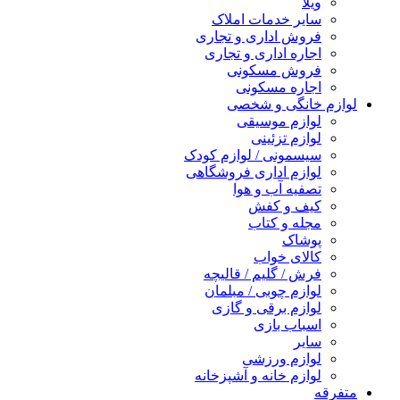
ویلا
سایر خدمات املاک
فروش اداری و تجاری
اجاره اداری و تجاری
فروش مسکونی
اجاره مسکونی
لوازم خانگی و شخصی
لوازم موسیقی
لوازم تزئینی
سیسمونی / لوازم کودک
لوازم اداری فروشگاهی
تصفیه آب و هوا
کیف و کفش
مجله و کتاب
پوشاک
کالای خواب
فرش / گلیم / قالیچه
لوازم چوبی / مبلمان
لوازم برقی و گازی
اسباب بازی
سایر
لوازم ورزشی
لوازم خانه و آشپزخانه
متفرقه