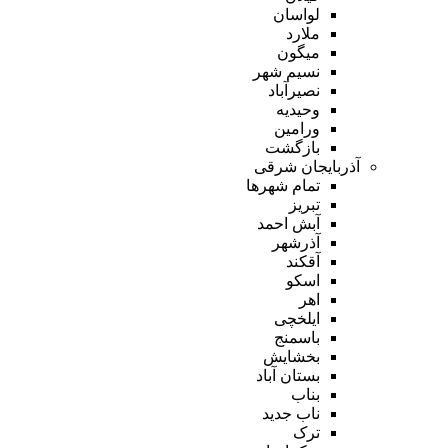
لواسان
ملارد
میگون
نسیم شهر
نصیرآباد
وحیدیه
ورامین
بازگشت
آذربایجان شرقی
تمام شهر‌ها
تبریز
آبش احمد
آذرشهر
آقکند
اسکو
اهر
ایلخچی
باسمنج
بخشایش
بستان آباد
بناب
ناب جدید
ترک