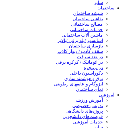
سایر
ساختمان
شیشه ساختمان
نقاشی ساختمان
مصالح ساختمانی
خدمات ساختمانی
ماشین آلات ساختمانی
آسانسور /پله برقی /بالابر
بازسازی ساختمان
سقف کاذب / دیوار کاذب
در ضد سرقت
در اتوماتیک / کرکره برقی
در و پنجره
دکوراسیون داخلی
برق و هوشمند سازی
ایزوگام و عایقهای رطوبتی
نمای ساختمان
آموزشی
آموزش ورزشی
تدریس خصوصی
پروژه‌های دانشگاهی
فرصت‌های دانشجویی
خدمات آموزشی
سایر