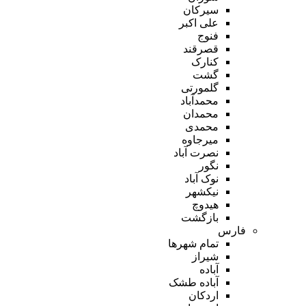
سیرکان
علی اکبر
فنوج
قصرقند
کنارک
گشت
گلمورتی
محمدآباد
محمدان
محمدی
میرجاوه
نصرت آباد
نگور
نوک آباد
نیکشهر
هیدوچ
بازگشت
فارس
تمام شهر‌ها
شیراز
آباده
آباده طشک
اردکان