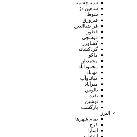
سیه چشمه
شاهین دژ
شوط
فیرورق
قر ضیاالدین
قطور
قوشچی
کشاورز
گردکشانه
ماکو
محمدیار
محمودآباد
مهاباد
میاندوآب
میرآباد
نالوس
نقده
نوشین
بازگشت
البرز
تمام شهر‌ها
کرج
اسارا
اشتهارد