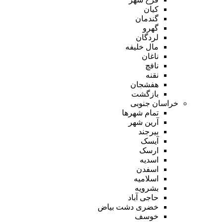
کیان
گندمان
گهرو
لردگان
مال خلیفه
ناغان
نافچ
نقنه
هفشجان
بازگشت
خراسان جنوبی
تمام شهر‌ها
آرین شهر
بیرجند
آیسک
ارسک
اسدیه
اسفدن
اسلامیه
بشرویه
حاجی آباد
خضری دشت بیاض
خوسف