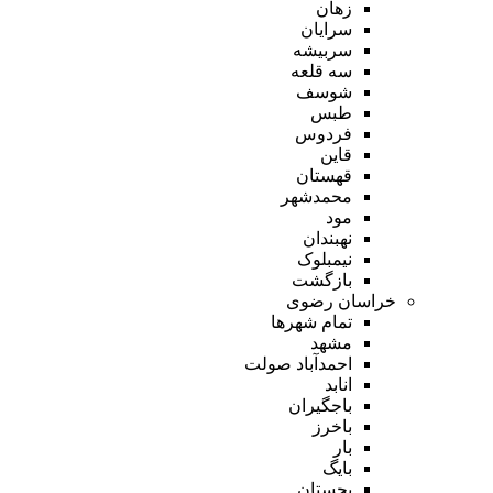
زهان
سرایان
سربیشه
سه قلعه
شوسف
طبس
فردوس
قاین
قهستان
محمدشهر
مود
نهبندان
نیمبلوک
بازگشت
خراسان رضوی
تمام شهر‌ها
مشهد
احمدآباد صولت
انابد
باجگیران
باخرز
بار
بایگ
بجستان