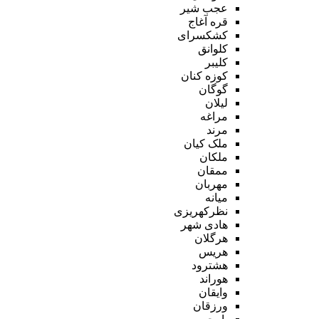
عجب شیر
قره آغاج
کشکسرای
کلوانق
کلیبر
کوزه کنان
گوگان
لیلان
مراغه
مرند
ملک کیان
ملکان
ممقان
مهربان
میانه
نظرکهریزی
هادی شهر
هرگلان
هریس
هشترود
هوراند
وایقان
ورزقان