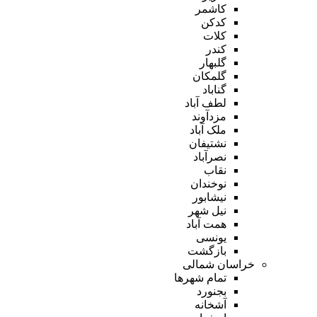
کاشمر
کدکن
کلات
کندر
گلبهار
گلمکان
گناباد
لطف آباد
مزدآوند
ملک آباد
نشتیفان
نصرآباد
نقاب
نوخندان
نیشابور
نیل شهر
همت آباد
یونسی
بازگشت
خراسان شمالی
تمام شهر‌ها
بجنورد
آشخانه