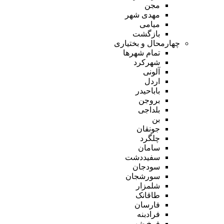
مجن
مهدی شهر
میامی
بازگشت
چهارمحال و بختیاری
تمام شهر‌ها
شهرکرد
آلونی
اردل
باباحیدر
بروجن
بلداجی
بن
جونقان
چلگرد
سامان
سفیددشت
سودجان
سورشجان
شلمزار
طاقانک
فارسان
فرادبنه
فرخ شهر