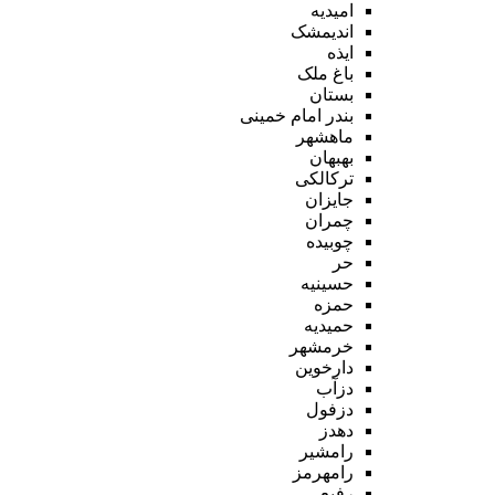
امیدیه
اندیمشک
ایذه
باغ ملک
بستان
بندر امام خمینی
ماهشهر
بهبهان
ترکالکی
جایزان
چمران
چوبیده
حر
حسینیه
حمزه
حمیدیه
خرمشهر
دارخوین
دزآب
دزفول
دهدز
رامشیر
رامهرمز
رفیع