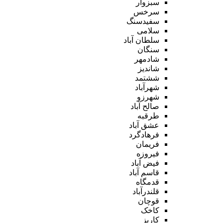
سبزوار
سرخس
سفیدسنگ
سلامی
سلطان آباد
سنگان
شادمهر
شاندیز
ششتمد
شهرآباد
شهرزو
صالح آباد
طرقبه
عشق آباد
فرهادگرد
فریمان
فیروزه
فیض آباد
قاسم آباد
قدمگاه
قلندرآباد
قوچان
کاخک
کاریز