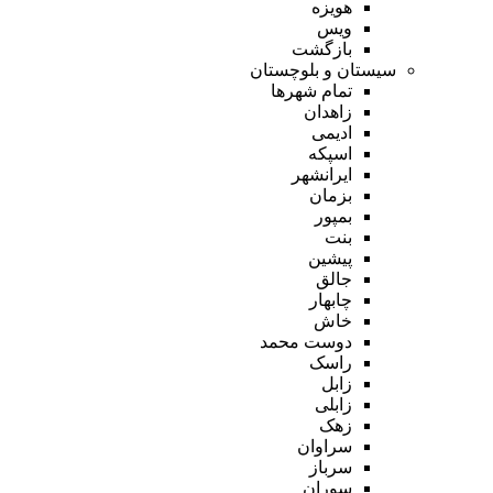
هویزه
ویس
بازگشت
سیستان و بلوچستان
تمام شهر‌ها
زاهدان
ادیمی
اسپکه
ایرانشهر
بزمان
بمپور
بنت
پیشین
جالق
چابهار
خاش
دوست محمد
راسک
زابل
زابلی
زهک
سراوان
سرباز
سوران