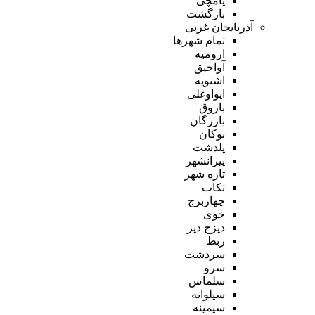
یامچی
بازگشت
آذربایجان غربی
تمام شهر‌ها
ارومیه
آواجیق
اشنویه
ایواوغلی
باروق
بازرگان
بوکان
پلدشت
پیرانشهر
تازه شهر
تکاب
چهاربرج
خوی
دیزج دیز
ربط
سردشت
سرو
سلماس
سیلوانه
سیمینه