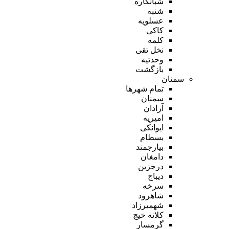
شبانکاره
شنبه
عسلویه
کاکی
کلمه
نخل تقی
وحدتیه
بازگشت
سمنان
تمام شهر‌ها
سمنان
آرادان
امیریه
ایوانکی
بسطام
بیارجمند
دامغان
درجزین
دیباج
سرخه
شاهرود
شهمیرزاد
کلاته خیج
گرمسار