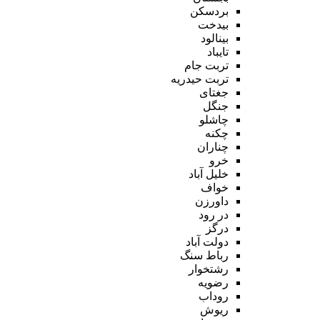
بردسکن
بیدخت
بینالود
تایباد
تربت جام
تربت حیدریه
جغتای
جنگل
چاشلو
چکنه
چناران
خرو
خلیل آباد
خواف
داورزن
در رود
درگز
دولت آباد
رباط سنگ
رشتخوار
رضویه
روداب
ریوش