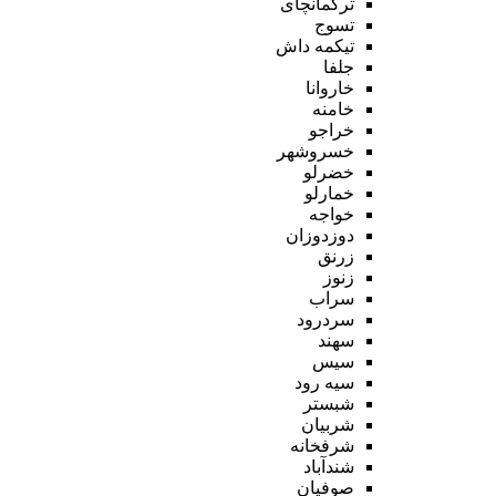
ترکمانچای
تسوج
تیکمه داش
جلفا
خاروانا
خامنه
خراجو
خسروشهر
خضرلو
خمارلو
خواجه
دوزدوزان
زرنق
زنوز
سراب
سردرود
سهند
سیس
سیه رود
شبستر
شربیان
شرفخانه
شندآباد
صوفیان