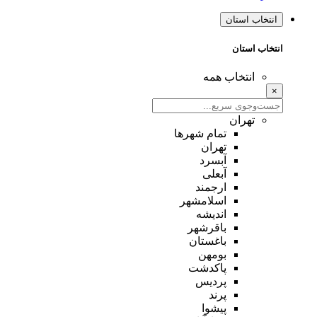
انتخاب استان
انتخاب استان
انتخاب همه
×
تهران
تمام شهر‌ها
تهران
آبسرد
آبعلی
ارجمند
اسلامشهر
اندیشه
باقرشهر
باغستان
بومهن
پاکدشت
پردیس
پرند
پیشوا