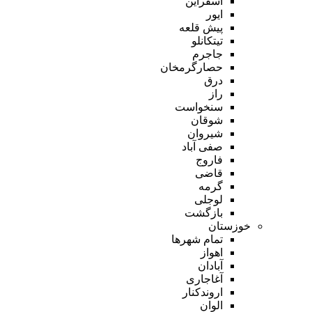
اسفراین
ایور
پیش قلعه
تیتکانلو
جاجرم
حصارگرمخان
درق
راز
سنخواست
شوقان
شیروان
صفی آباد
فاروج
قاضی
گرمه
لوجلی
بازگشت
خوزستان
تمام شهر‌ها
اهواز
آبادان
آغاجاری
اروندکنار
الوان