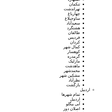
تنکمان
تهراندشت
چهارباغ
ساوجبلاغ
سعیدآباد
هشتگرد
طالقان
فردیس
کردان
کمال شهر
کوهسار
گرمدره
مارلیک
ماهدشت
محمدشهر
مشکین شهر
نظرآباد
بازگشت
اردبیل
تمام شهر‌ها
اردبیل
آبی بیگلو
اصلان دوز