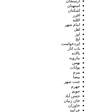
ارسنجان
استهبان
اشکنان
افزر
اقلید
امام شهر
اهل
اوز
ایج
ایزدخواست
باب انار
بالاده
بنارویه
بهمن
بوانات
بیرم
بیضا
جنت شهر
جهرم
جویم
حسن آباد
خان زنیان
خاوران
خرامه