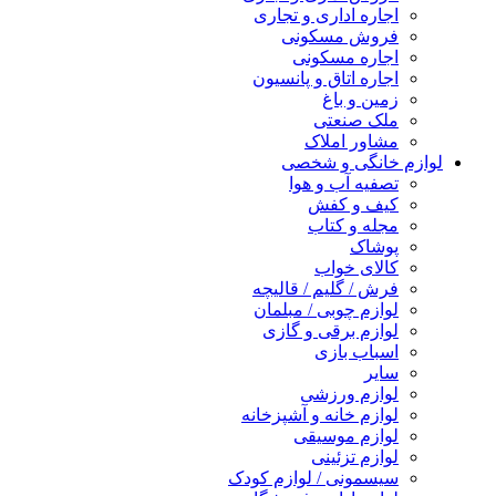
اجاره اداری و تجاری
فروش مسکونی
اجاره مسکونی
اجاره اتاق و پانسیون
زمین و باغ
ملک صنعتی
مشاور املاک
لوازم خانگی و شخصی
تصفیه آب و هوا
کیف و کفش
مجله و کتاب
پوشاک
کالای خواب
فرش / گلیم / قالیچه
لوازم چوبی / مبلمان
لوازم برقی و گازی
اسباب بازی
سایر
لوازم ورزشی
لوازم خانه و آشپزخانه
لوازم موسیقی
لوازم تزئینی
سیسمونی / لوازم کودک