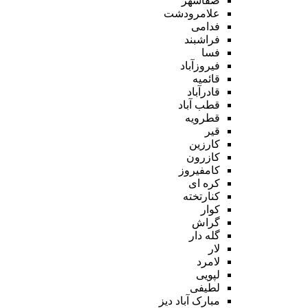
صفاشهر
علامرودشت
فدامی
فراشبند
فسا
فیروزآباد
قائمیه
قادرآباد
قطب آباد
قطرویه
قیر
کارزین
کازرون
کامفیروز
کره ای
کنارتخته
کوار
گراش
گله دار
لار
لامرد
لپویی
لطیفی
مبارک آباد دیز