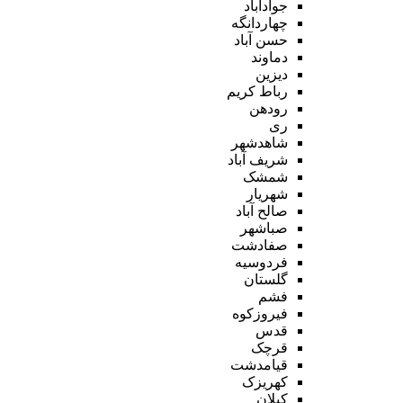
جوادآباد
چهاردانگه
حسن آباد
دماوند
دیزین
رباط کریم
رودهن
ری
شاهدشهر
شریف آباد
شمشک
شهریار
صالح آباد
صباشهر
صفادشت
فردوسیه
گلستان
فشم
فیروزکوه
قدس
قرچک
قیامدشت
کهریزک
کیلان