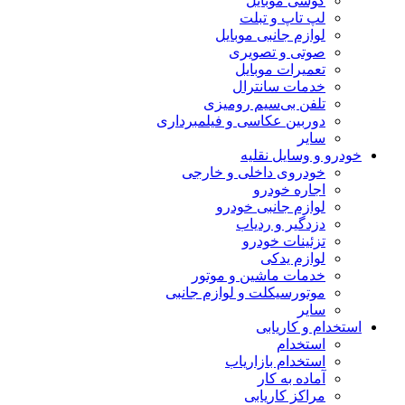
گوشی موبایل
لپ تاپ و تبلت
لوازم جانبی موبایل
صوتی و تصویری
تعمیرات موبایل
خدمات سانترال
تلفن بی‌سیم رومیزی
دوربین عکاسی و فیلمبرداری
سایر
خودرو و وسایل نقلیه
خودروی داخلی و خارجی
اجاره خودرو
لوازم جانبی خودرو
دزدگیر و ردیاب
تزئینات خودرو
لوازم یدکی
خدمات ماشین و موتور
موتورسیکلت و لوازم جانبی
سایر
استخدام و کاریابی
استخدام
استخدام بازاریاب
آماده به کار
مراکز کاریابی