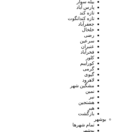
بیله سوار
پارس آباد
تازه کند
تازه کندانگوت
جعفرآباد
خلخال
رضی
سرعین
عنبران
فخرآباد
کلور
کوراییم
گرمی
گیوی
لاهرود
مشگین شهر
نمین
نیر
هشتجین
هیر
بازگشت
بوشهر
تمام شهر‌ها
بوشهر