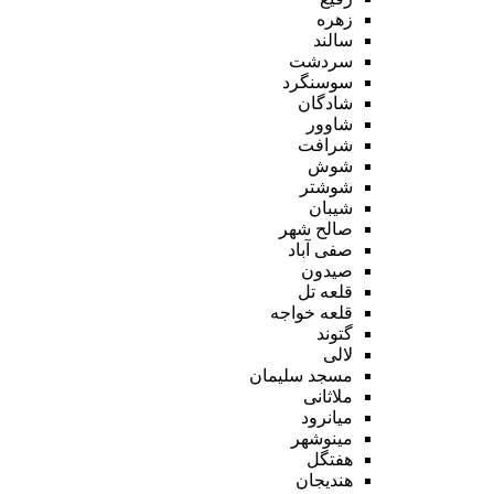
زهره
سالند
سردشت
سوسنگرد
شادگان
شاوور
شرافت
شوش
شوشتر
شیبان
صالح شهر
صفی آباد
صیدون
قلعه تل
قلعه خواجه
گتوند
لالی
مسجد سلیمان
ملاثانی
میانرود
مینوشهر
هفتگل
هندیجان