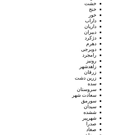
خشت
خنج
خور
داراب
داریان
دبیران
دژکرد
دهرم
دوبرجی
رامجرد
رونیز
زاهدشهر
زرقان
زرین دشت
سده
سروستان
سعادت شهر
سورمق
سیدان
ششده
شهرپیر
صدرا
صغاد