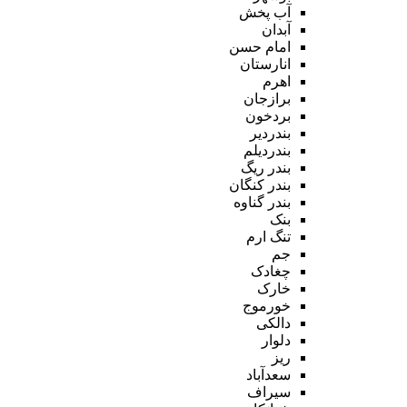
آب پخش
آبدان
امام حسن
انارستان
اهرم
برازجان
بردخون
بندردیر
بندردیلم
بندر ریگ
بندر کنگان
بندر گناوه
بنک
تنگ ارم
جم
چغادک
خارک
خورموج
دالکی
دلوار
ریز
سعدآباد
سیراف