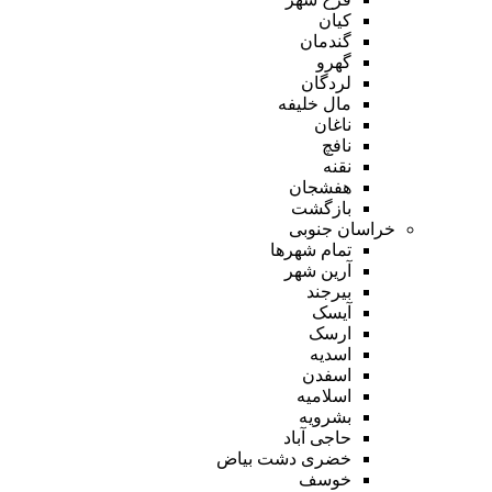
کیان
گندمان
گهرو
لردگان
مال خلیفه
ناغان
نافچ
نقنه
هفشجان
بازگشت
خراسان جنوبی
تمام شهر‌ها
آرین شهر
بیرجند
آیسک
ارسک
اسدیه
اسفدن
اسلامیه
بشرویه
حاجی آباد
خضری دشت بیاض
خوسف