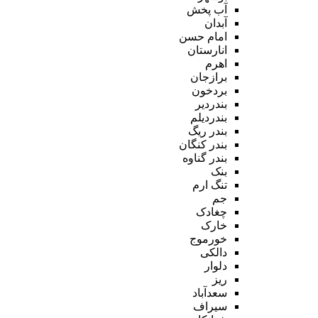
آب پخش
آبدان
امام حسن
انارستان
اهرم
برازجان
بردخون
بندردیر
بندردیلم
بندر ریگ
بندر کنگان
بندر گناوه
بنک
تنگ ارم
جم
چغادک
خارک
خورموج
دالکی
دلوار
ریز
سعدآباد
سیراف