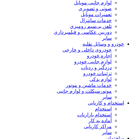
لوازم جانبی موبایل
صوتی و تصویری
تعمیرات موبایل
خدمات سانترال
تلفن بی‌سیم رومیزی
دوربین عکاسی و فیلمبرداری
سایر
خودرو و وسایل نقلیه
خودروی داخلی و خارجی
اجاره خودرو
لوازم جانبی خودرو
دزدگیر و ردیاب
تزئینات خودرو
لوازم یدکی
خدمات ماشین و موتور
موتورسیکلت و لوازم جانبی
سایر
استخدام و کاریابی
استخدام
استخدام بازاریاب
آماده به کار
مراکز کاریابی
سایر
ساختمان