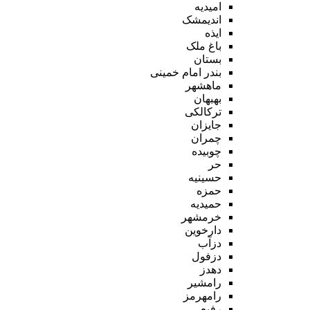
امیدیه
اندیمشک
ایذه
باغ ملک
بستان
بندر امام خمینی
ماهشهر
بهبهان
ترکالکی
جایزان
چمران
چوبیده
حر
حسینیه
حمزه
حمیدیه
خرمشهر
دارخوین
دزآب
دزفول
دهدز
رامشیر
رامهرمز
رفیع