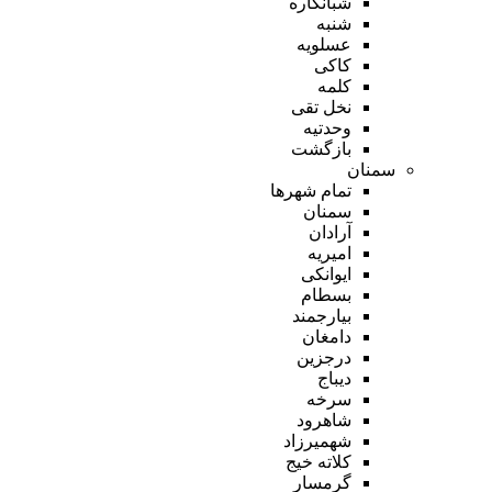
شبانکاره
شنبه
عسلویه
کاکی
کلمه
نخل تقی
وحدتیه
بازگشت
سمنان
تمام شهر‌ها
سمنان
آرادان
امیریه
ایوانکی
بسطام
بیارجمند
دامغان
درجزین
دیباج
سرخه
شاهرود
شهمیرزاد
کلاته خیج
گرمسار