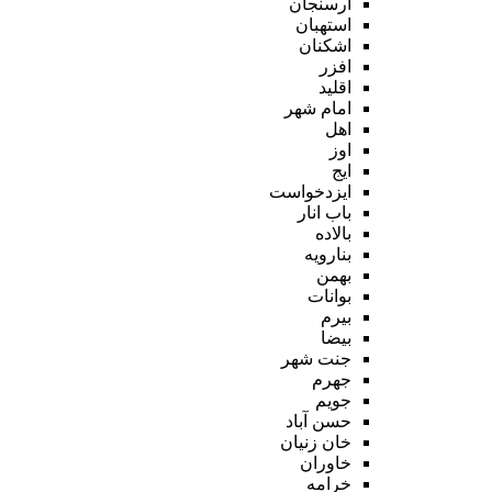
ارسنجان
استهبان
اشکنان
افزر
اقلید
امام شهر
اهل
اوز
ایج
ایزدخواست
باب انار
بالاده
بنارویه
بهمن
بوانات
بیرم
بیضا
جنت شهر
جهرم
جویم
حسن آباد
خان زنیان
خاوران
خرامه