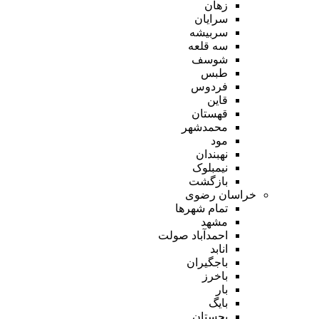
زهان
سرایان
سربیشه
سه قلعه
شوسف
طبس
فردوس
قاین
قهستان
محمدشهر
مود
نهبندان
نیمبلوک
بازگشت
خراسان رضوی
تمام شهر‌ها
مشهد
احمدآباد صولت
انابد
باجگیران
باخرز
بار
بایگ
بجستان