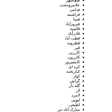
صفاشهر
علامرودشت
فدامی
فراشبند
فسا
فیروزآباد
قائمیه
قادرآباد
قطب آباد
قطرویه
قیر
کارزین
کازرون
کامفیروز
کره ای
کنارتخته
کوار
گراش
گله دار
لار
لامرد
لپویی
لطیفی
مبارک آباد دیز