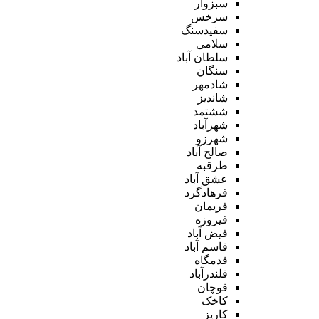
سبزوار
سرخس
سفیدسنگ
سلامی
سلطان آباد
سنگان
شادمهر
شاندیز
ششتمد
شهرآباد
شهرزو
صالح آباد
طرقبه
عشق آباد
فرهادگرد
فریمان
فیروزه
فیض آباد
قاسم آباد
قدمگاه
قلندرآباد
قوچان
کاخک
کاریز