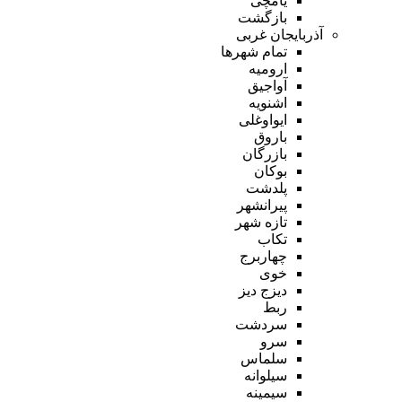
یامچی
بازگشت
آذربایجان غربی
تمام شهر‌ها
ارومیه
آواجیق
اشنویه
ایواوغلی
باروق
بازرگان
بوکان
پلدشت
پیرانشهر
تازه شهر
تکاب
چهاربرج
خوی
دیزج دیز
ربط
سردشت
سرو
سلماس
سیلوانه
سیمینه