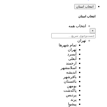
انتخاب استان
انتخاب استان
انتخاب همه
×
تهران
تمام شهر‌ها
تهران
آبسرد
آبعلی
ارجمند
اسلامشهر
اندیشه
باقرشهر
باغستان
بومهن
پاکدشت
پردیس
پرند
پیشوا