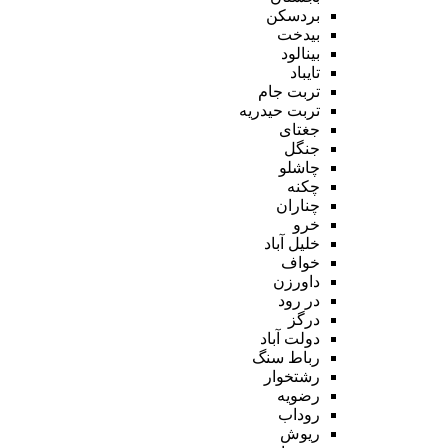
بردسکن
بیدخت
بینالود
تایباد
تربت جام
تربت حیدریه
جغتای
جنگل
چاشلو
چکنه
چناران
خرو
خلیل آباد
خواف
داورزن
در رود
درگز
دولت آباد
رباط سنگ
رشتخوار
رضویه
روداب
ریوش