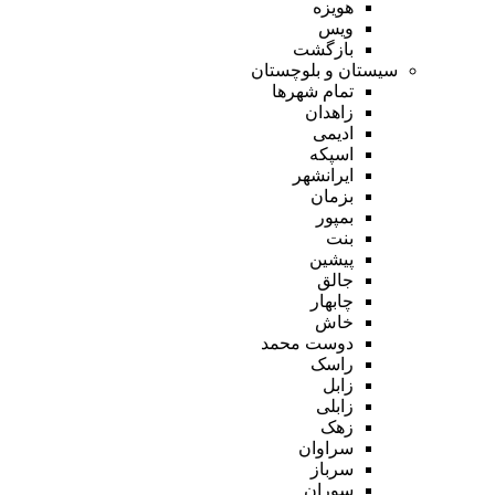
هویزه
ویس
بازگشت
سیستان و بلوچستان
تمام شهر‌ها
زاهدان
ادیمی
اسپکه
ایرانشهر
بزمان
بمپور
بنت
پیشین
جالق
چابهار
خاش
دوست محمد
راسک
زابل
زابلی
زهک
سراوان
سرباز
سوران