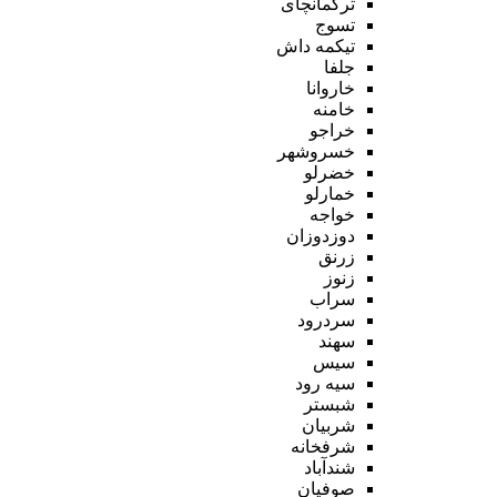
ترکمانچای
تسوج
تیکمه داش
جلفا
خاروانا
خامنه
خراجو
خسروشهر
خضرلو
خمارلو
خواجه
دوزدوزان
زرنق
زنوز
سراب
سردرود
سهند
سیس
سیه رود
شبستر
شربیان
شرفخانه
شندآباد
صوفیان