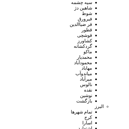
سیه چشمه
شاهین دژ
شوط
فیرورق
قر ضیاالدین
قطور
قوشچی
کشاورز
گردکشانه
ماکو
محمدیار
محمودآباد
مهاباد
میاندوآب
میرآباد
نالوس
نقده
نوشین
بازگشت
البرز
تمام شهر‌ها
کرج
اسارا
اشتهارد