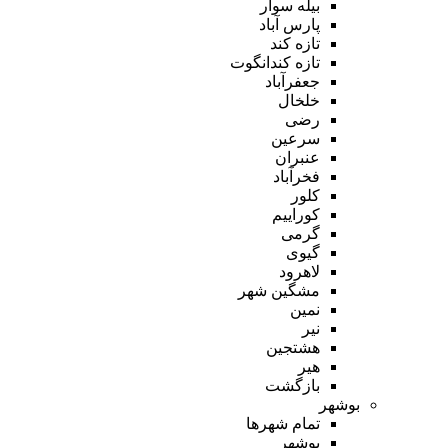
بیله سوار
پارس آباد
تازه کند
تازه کندانگوت
جعفرآباد
خلخال
رضی
سرعین
عنبران
فخرآباد
کلور
کوراییم
گرمی
گیوی
لاهرود
مشگین شهر
نمین
نیر
هشتجین
هیر
بازگشت
بوشهر
تمام شهر‌ها
بوشهر