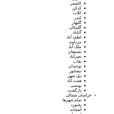
کاشمر
کدکن
کلات
کندر
گلبهار
گلمکان
گناباد
لطف آباد
مزدآوند
ملک آباد
نشتیفان
نصرآباد
نقاب
نوخندان
نیشابور
نیل شهر
همت آباد
یونسی
بازگشت
خراسان شمالی
تمام شهر‌ها
بجنورد
آشخانه