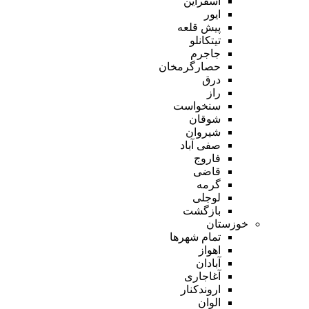
اسفراین
ایور
پیش قلعه
تیتکانلو
جاجرم
حصارگرمخان
درق
راز
سنخواست
شوقان
شیروان
صفی آباد
فاروج
قاضی
گرمه
لوجلی
بازگشت
خوزستان
تمام شهر‌ها
اهواز
آبادان
آغاجاری
اروندکنار
الوان