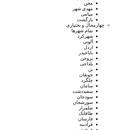
مجن
مهدی شهر
میامی
بازگشت
چهارمحال و بختیاری
تمام شهر‌ها
شهرکرد
آلونی
اردل
باباحیدر
بروجن
بلداجی
بن
جونقان
چلگرد
سامان
سفیددشت
سودجان
سورشجان
شلمزار
طاقانک
فارسان
فرادبنه
فرخ شهر