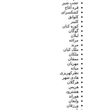
عجب شیر
قره آغاج
کشکسرای
کلوانق
کلیبر
کوزه کنان
گوگان
لیلان
مراغه
مرند
ملک کیان
ملکان
ممقان
مهربان
میانه
نظرکهریزی
هادی شهر
هرگلان
هریس
هشترود
هوراند
وایقان
ورزقان