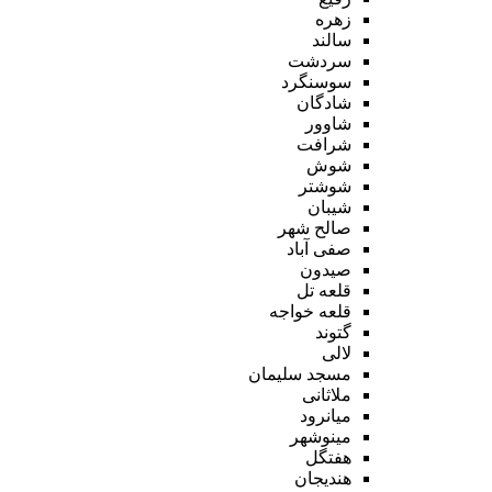
زهره
سالند
سردشت
سوسنگرد
شادگان
شاوور
شرافت
شوش
شوشتر
شیبان
صالح شهر
صفی آباد
صیدون
قلعه تل
قلعه خواجه
گتوند
لالی
مسجد سلیمان
ملاثانی
میانرود
مینوشهر
هفتگل
هندیجان