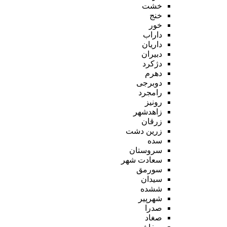
خشت
خنج
خور
داراب
داریان
دبیران
دژکرد
دهرم
دوبرجی
رامجرد
رونیز
زاهدشهر
زرقان
زرین دشت
سده
سروستان
سعادت شهر
سورمق
سیدان
ششده
شهرپیر
صدرا
صغاد