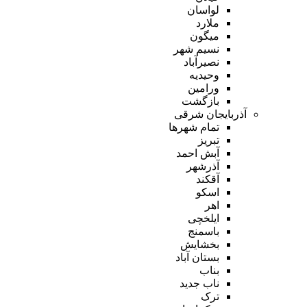
لواسان
ملارد
میگون
نسیم شهر
نصیرآباد
وحیدیه
ورامین
بازگشت
آذربایجان شرقی
تمام شهر‌ها
تبریز
آبش احمد
آذرشهر
آقکند
اسکو
اهر
ایلخچی
باسمنج
بخشایش
بستان آباد
بناب
ناب جدید
ترک