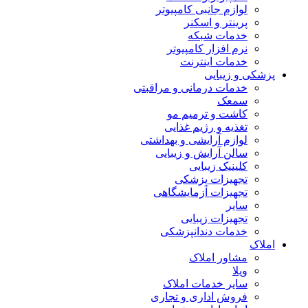
لوازم جانبی کامپیوتر
پرینتر و اسکنر
خدمات شبکه
نرم افزار کامپیوتر
خدمات اینترنت
پزشکی و زیبایی
خدمات درمانی و مراقبتی
سمعک
کاشت و ترمیم مو
تغذیه و رژیم غذایی
لوازم آرایشی و بهداشتی
سالن آرایش و زیبایی
کلینیک زیبایی
تجهیزات پزشکی
تجهیزات آزمایشگاهی
سایر
تجهیزات زیبایی
خدمات دندانپزشکی
املاک
مشاور املاک
ویلا
سایر خدمات املاک
فروش اداری و تجاری