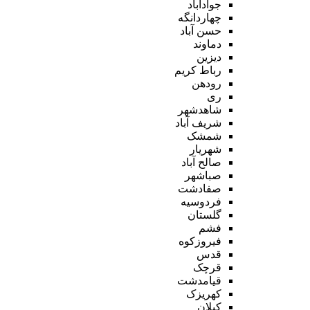
جوادآباد
چهاردانگه
حسن آباد
دماوند
دیزین
رباط کریم
رودهن
ری
شاهدشهر
شریف آباد
شمشک
شهریار
صالح آباد
صباشهر
صفادشت
فردوسیه
گلستان
فشم
فیروزکوه
قدس
قرچک
قیامدشت
کهریزک
کیلان