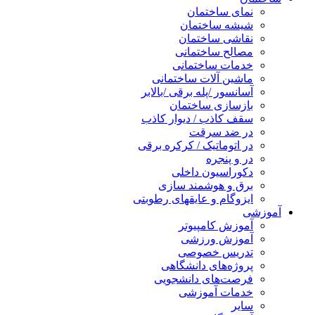
نمای ساختمان
شیشه ساختمان
نقاشی ساختمان
مصالح ساختمانی
خدمات ساختمانی
ماشین آلات ساختمانی
آسانسور /پله برقی /بالابر
بازسازی ساختمان
سقف کاذب / دیوار کاذب
در ضد سرقت
در اتوماتیک / کرکره برقی
در و پنجره
دکوراسیون داخلی
برق و هوشمند سازی
ایزوگام و عایقهای رطوبتی
آموزشی
آموزش کامپیوتر
آموزش ورزشی
تدریس خصوصی
پروژه‌های دانشگاهی
فرصت‌های دانشجویی
خدمات آموزشی
سایر