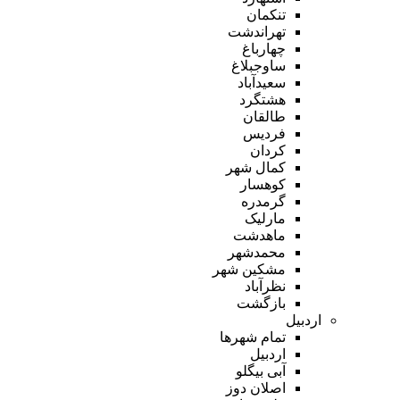
تنکمان
تهراندشت
چهارباغ
ساوجبلاغ
سعیدآباد
هشتگرد
طالقان
فردیس
کردان
کمال شهر
کوهسار
گرمدره
مارلیک
ماهدشت
محمدشهر
مشکین شهر
نظرآباد
بازگشت
اردبیل
تمام شهر‌ها
اردبیل
آبی بیگلو
اصلان دوز