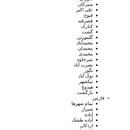
سیرکان
علی اکبر
فنوج
قصرقند
کنارک
گشت
گلمورتی
محمدآباد
محمدان
محمدی
میرجاوه
نصرت آباد
نگور
نوک آباد
نیکشهر
هیدوچ
بازگشت
فارس
تمام شهر‌ها
شیراز
آباده
آباده طشک
اردکان