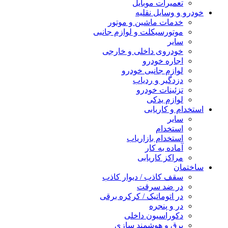
تعمیرات موبایل
خودرو و وسایل نقلیه
خدمات ماشین و موتور
موتورسیکلت و لوازم جانبی
سایر
خودروی داخلی و خارجی
اجاره خودرو
لوازم جانبی خودرو
دزدگیر و ردیاب
تزئینات خودرو
لوازم یدکی
استخدام و کاریابی
سایر
استخدام
استخدام بازاریاب
آماده به کار
مراکز کاریابی
ساختمان
سقف کاذب / دیوار کاذب
در ضد سرقت
در اتوماتیک / کرکره برقی
در و پنجره
دکوراسیون داخلی
برق و هوشمند سازی