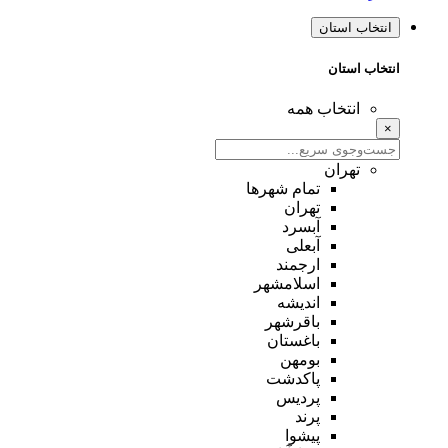
انتخاب استان
انتخاب استان
انتخاب همه
×
تهران
تمام شهر‌ها
تهران
آبسرد
آبعلی
ارجمند
اسلامشهر
اندیشه
باقرشهر
باغستان
بومهن
پاکدشت
پردیس
پرند
پیشوا