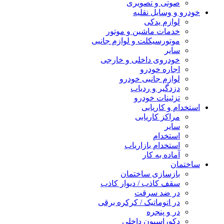
صوتی و تصویری
خودرو و وسایل نقلیه
لوازم یدکی
خدمات ماشین و موتور
موتورسیکلت و لوازم جانبی
سایر
خودروی داخلی و خارجی
اجاره خودرو
لوازم جانبی خودرو
دزدگیر و ردیاب
تزئینات خودرو
استخدام و کاریابی
مراکز کاریابی
سایر
استخدام
استخدام بازاریاب
آماده به کار
ساختمان
بازسازی ساختمان
سقف کاذب / دیوار کاذب
در ضد سرقت
در اتوماتیک / کرکره برقی
در و پنجره
دکوراسیون داخلی