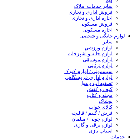
ویلا
سایر خدمات املاک
فروش اداری و تجاری
اجاره اداری و تجاری
فروش مسکونی
اجاره مسکونی
لوازم خانگی و شخصی
سایر
لوازم ورزشی
لوازم خانه و آشپزخانه
لوازم موسیقی
لوازم تزئینی
سیسمونی / لوازم کودک
لوازم اداری فروشگاهی
تصفیه آب و هوا
کیف و کفش
مجله و کتاب
پوشاک
کالای خواب
فرش / گلیم / قالیچه
لوازم چوبی / مبلمان
لوازم برقی و گازی
اسباب بازی
خدمات