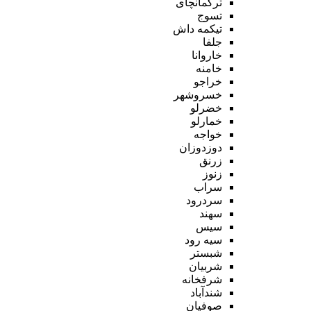
ترکمانچای
تسوج
تیکمه داش
جلفا
خاروانا
خامنه
خراجو
خسروشهر
خضرلو
خمارلو
خواجه
دوزدوزان
زرنق
زنوز
سراب
سردرود
سهند
سیس
سیه رود
شبستر
شربیان
شرفخانه
شندآباد
صوفیان