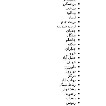
بردسکن
بیدخت
بینالود
تایباد
تربت جام
تربت حیدریه
جغتای
جنگل
چاشلو
چکنه
چناران
خرو
خلیل آباد
خواف
داورزن
در رود
درگز
دولت آباد
رباط سنگ
رشتخوار
رضویه
روداب
ریوش