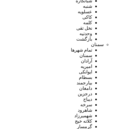
شبانکاره
شنبه
عسلویه
کاکی
کلمه
نخل تقی
وحدتیه
بازگشت
سمنان
تمام شهر‌ها
سمنان
آرادان
امیریه
ایوانکی
بسطام
بیارجمند
دامغان
درجزین
دیباج
سرخه
شاهرود
شهمیرزاد
کلاته خیج
گرمسار