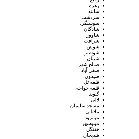
زهره
سالند
سردشت
سوسنگرد
شادگان
شاوور
شرافت
شوش
شوشتر
شیبان
صالح شهر
صفی آباد
صیدون
قلعه تل
قلعه خواجه
گتوند
لالی
مسجد سلیمان
ملاثانی
میانرود
مینوشهر
هفتگل
هندیجان