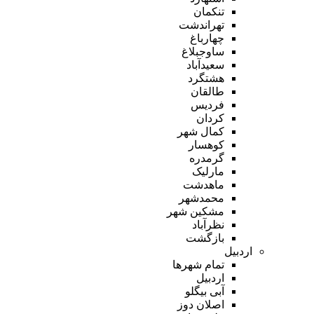
تنکمان
تهراندشت
چهارباغ
ساوجبلاغ
سعیدآباد
هشتگرد
طالقان
فردیس
کردان
کمال شهر
کوهسار
گرمدره
مارلیک
ماهدشت
محمدشهر
مشکین شهر
نظرآباد
بازگشت
اردبیل
تمام شهر‌ها
اردبیل
آبی بیگلو
اصلان دوز