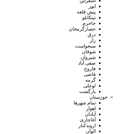
اسفراین
ایور
پیش قلعه
تیتکانلو
جاجرم
حصارگرمخان
درق
راز
سنخواست
شوقان
شیروان
صفی آباد
فاروج
قاضی
گرمه
لوجلی
بازگشت
خوزستان
تمام شهر‌ها
اهواز
آبادان
آغاجاری
اروندکنار
الوان