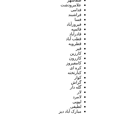
صفاشهر
علامرودشت
فدامی
فراشبند
فسا
فیروزآباد
قائمیه
قادرآباد
قطب آباد
قطرویه
قیر
کارزین
کازرون
کامفیروز
کره ای
کنارتخته
کوار
گراش
گله دار
لار
لامرد
لپویی
لطیفی
مبارک آباد دیز