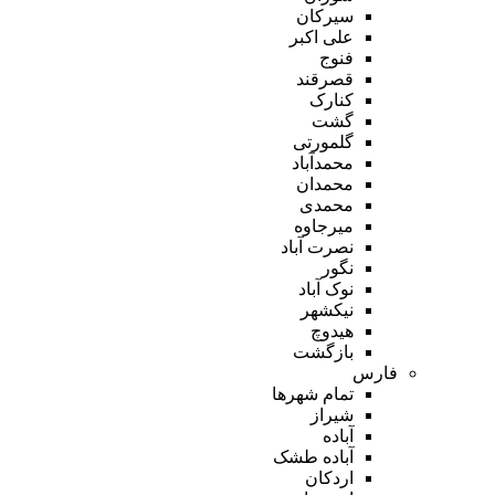
سیرکان
علی اکبر
فنوج
قصرقند
کنارک
گشت
گلمورتی
محمدآباد
محمدان
محمدی
میرجاوه
نصرت آباد
نگور
نوک آباد
نیکشهر
هیدوچ
بازگشت
فارس
تمام شهر‌ها
شیراز
آباده
آباده طشک
اردکان