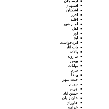
ارسنجان
استهبان
اشکنان
افزر
اقلید
امام شهر
اهل
اوز
ایج
ایزدخواست
باب انار
بالاده
بنارویه
بهمن
بوانات
بیرم
بیضا
جنت شهر
جهرم
جویم
حسن آباد
خان زنیان
خاوران
خرامه