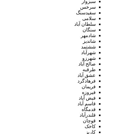
سبزوار
سرخس
سفیدسنگ
سلامی
سلطان آباد
سنگان
شادمهر
شاندیز
ششتمد
شهرآباد
شهرزو
صالح آباد
طرقبه
عشق آباد
فرهادگرد
فریمان
فیروزه
فیض آباد
قاسم آباد
قدمگاه
قلندرآباد
قوچان
کاخک
کاریز