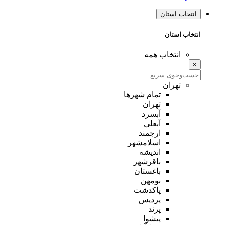
انتخاب استان
انتخاب استان
انتخاب همه
×
تهران
تمام شهر‌ها
تهران
آبسرد
آبعلی
ارجمند
اسلامشهر
اندیشه
باقرشهر
باغستان
بومهن
پاکدشت
پردیس
پرند
پیشوا