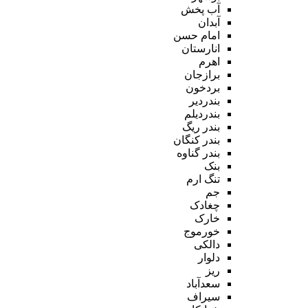
آب پخش
آبدان
امام حسن
انارستان
اهرم
برازجان
بردخون
بندردیر
بندردیلم
بندر ریگ
بندر کنگان
بندر گناوه
بنک
تنگ ارم
جم
چغادک
خارک
خورموج
دالکی
دلوار
ریز
سعدآباد
سیراف