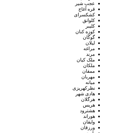
عجب شیر
قره آغاج
کشکسرای
کلوانق
کلیبر
کوزه کنان
گوگان
لیلان
مراغه
مرند
ملک کیان
ملکان
ممقان
مهربان
میانه
نظرکهریزی
هادی شهر
هرگلان
هریس
هشترود
هوراند
وایقان
ورزقان