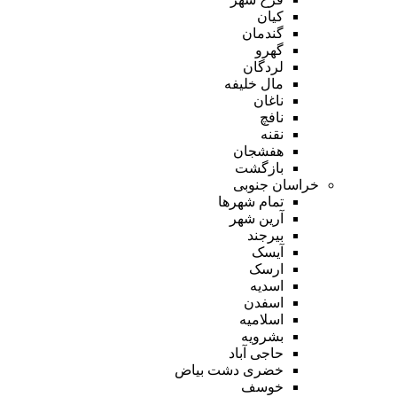
کیان
گندمان
گهرو
لردگان
مال خلیفه
ناغان
نافچ
نقنه
هفشجان
بازگشت
خراسان جنوبی
تمام شهر‌ها
آرین شهر
بیرجند
آیسک
ارسک
اسدیه
اسفدن
اسلامیه
بشرویه
حاجی آباد
خضری دشت بیاض
خوسف