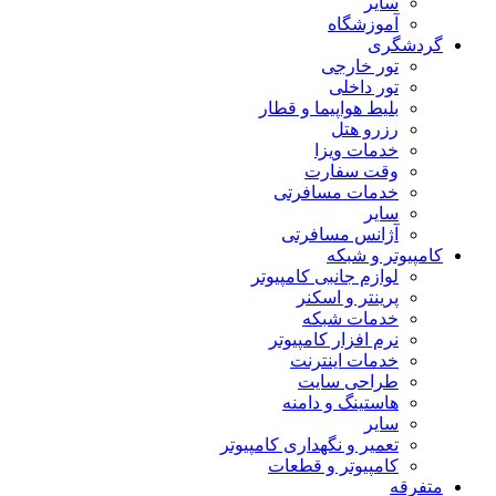
سایر
آموزشگاه
گردشگری
تور خارجی
تور داخلی
بلیط هواپیما و قطار
رزرو هتل
خدمات ویزا
وقت سفارت
خدمات مسافرتی
سایر
آژانس مسافرتی
کامپیوتر و شبکه
لوازم جانبی کامپیوتر
پرینتر و اسکنر
خدمات شبکه
نرم افزار کامپیوتر
خدمات اینترنت
طراحی سایت
هاستینگ و دامنه
سایر
تعمیر و نگهداری کامپیوتر
کامپیوتر و قطعات
متفرقه