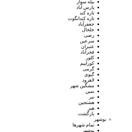
بیله سوار
پارس آباد
تازه کند
تازه کندانگوت
جعفرآباد
خلخال
رضی
سرعین
عنبران
فخرآباد
کلور
کوراییم
گرمی
گیوی
لاهرود
مشگین شهر
نمین
نیر
هشتجین
هیر
بازگشت
بوشهر
تمام شهر‌ها
بوشهر