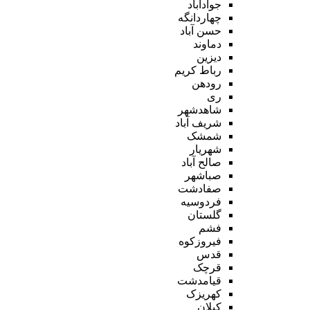
جوادآباد
چهاردانگه
حسن آباد
دماوند
دیزین
رباط کریم
رودهن
ری
شاهدشهر
شریف آباد
شمشک
شهریار
صالح آباد
صباشهر
صفادشت
فردوسیه
گلستان
فشم
فیروزکوه
قدس
قرچک
قیامدشت
کهریزک
کیلان