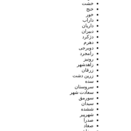
خشت
خنج
خور
داراب
داریان
دبیران
دژکرد
دهرم
دوبرجی
رامجرد
رونیز
زاهدشهر
زرقان
زرین دشت
سده
سروستان
سعادت شهر
سورمق
سیدان
ششده
شهرپیر
صدرا
صغاد