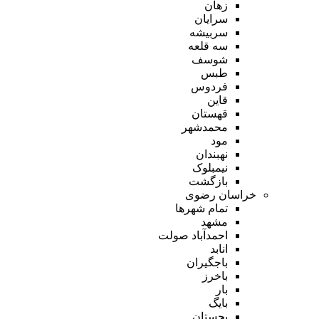
زهان
سرایان
سربیشه
سه قلعه
شوسف
طبس
فردوس
قاین
قهستان
محمدشهر
مود
نهبندان
نیمبلوک
بازگشت
خراسان رضوی
تمام شهر‌ها
مشهد
احمدآباد صولت
انابد
باجگیران
باخرز
بار
بایگ
بجستان