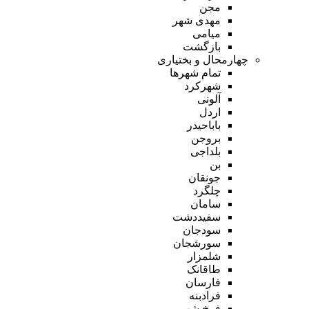
مجن
مهدی شهر
میامی
بازگشت
چهارمحال و بختیاری
تمام شهر‌ها
شهرکرد
آلونی
اردل
باباحیدر
بروجن
بلداجی
بن
جونقان
چلگرد
سامان
سفیددشت
سودجان
سورشجان
شلمزار
طاقانک
فارسان
فرادبنه
فرخ شهر