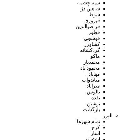
سیه چشمه
شاهین دژ
شوط
فیرورق
قر ضیاالدین
قطور
قوشچی
کشاورز
گردکشانه
ماکو
محمدیار
محمودآباد
مهاباد
میاندوآب
میرآباد
نالوس
نقده
نوشین
بازگشت
البرز
تمام شهر‌ها
کرج
اسارا
اشتهارد