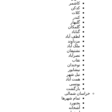
کاشمر
کدکن
کلات
کندر
گلبهار
گلمکان
گناباد
لطف آباد
مزدآوند
ملک آباد
نشتیفان
نصرآباد
نقاب
نوخندان
نیشابور
نیل شهر
همت آباد
یونسی
بازگشت
خراسان شمالی
تمام شهر‌ها
بجنورد
آشخانه