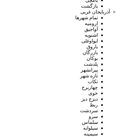
یامچی
بازگشت
آذربایجان غربی
تمام شهر‌ها
ارومیه
آواجیق
اشنویه
ایواوغلی
باروق
بازرگان
بوکان
پلدشت
پیرانشهر
تازه شهر
تکاب
چهاربرج
خوی
دیزج دیز
ربط
سردشت
سرو
سلماس
سیلوانه
سیمینه