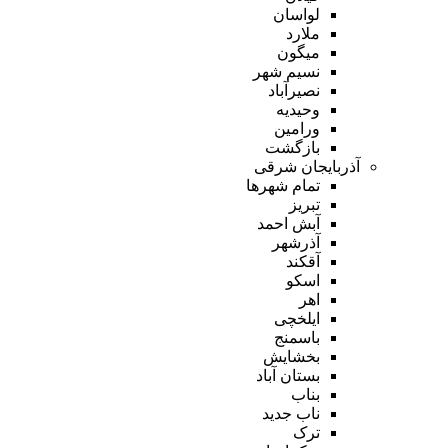
لواسان
ملارد
میگون
نسیم شهر
نصیرآباد
وحیدیه
ورامین
بازگشت
آذربایجان شرقی
تمام شهر‌ها
تبریز
آبش احمد
آذرشهر
آقکند
اسکو
اهر
ایلخچی
باسمنج
بخشایش
بستان آباد
بناب
ناب جدید
ترک