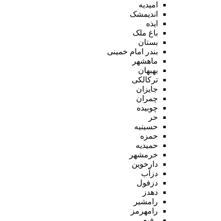
امیدیه
اندیمشک
ایذه
باغ ملک
بستان
بندر امام خمینی
ماهشهر
بهبهان
ترکالکی
جایزان
چمران
چوبیده
حر
حسینیه
حمزه
حمیدیه
خرمشهر
دارخوین
دزآب
دزفول
دهدز
رامشیر
رامهرمز
رفیع