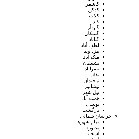
کاشمر
کدکن
کلات
کندر
گلبهار
گلمکان
گناباد
لطف آباد
مزدآوند
ملک آباد
نشتیفان
نصرآباد
نقاب
نوخندان
نیشابور
نیل شهر
همت آباد
یونسی
بازگشت
خراسان شمالی
تمام شهر‌ها
بجنورد
آشخانه