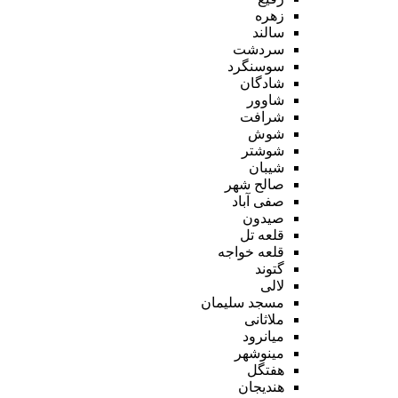
زهره
سالند
سردشت
سوسنگرد
شادگان
شاوور
شرافت
شوش
شوشتر
شیبان
صالح شهر
صفی آباد
صیدون
قلعه تل
قلعه خواجه
گتوند
لالی
مسجد سلیمان
ملاثانی
میانرود
مینوشهر
هفتگل
هندیجان