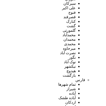
سیرکان
علی اکبر
فنوج
قصرقند
کنارک
گشت
گلمورتی
محمدآباد
محمدان
محمدی
میرجاوه
نصرت آباد
نگور
نوک آباد
نیکشهر
هیدوچ
بازگشت
فارس
تمام شهر‌ها
شیراز
آباده
آباده طشک
اردکان