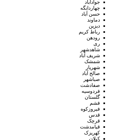
جوادآباد
چهاردانگه
حسن آباد
دماوند
دیزین
رباط کریم
رودهن
ری
شاهدشهر
شریف آباد
شمشک
شهریار
صالح آباد
صباشهر
صفادشت
فردوسیه
گلستان
فشم
فیروزکوه
قدس
قرچک
قیامدشت
کهریزک
کیلان