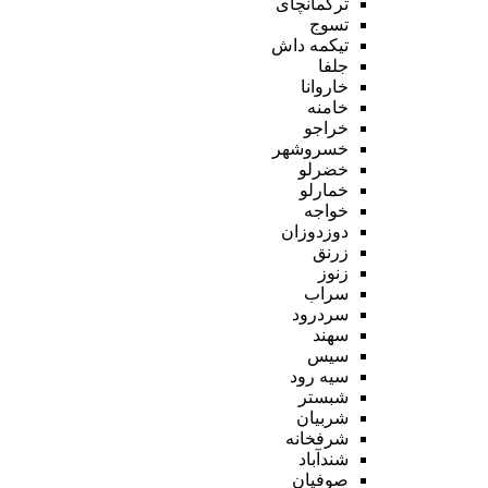
ترکمانچای
تسوج
تیکمه داش
جلفا
خاروانا
خامنه
خراجو
خسروشهر
خضرلو
خمارلو
خواجه
دوزدوزان
زرنق
زنوز
سراب
سردرود
سهند
سیس
سیه رود
شبستر
شربیان
شرفخانه
شندآباد
صوفیان