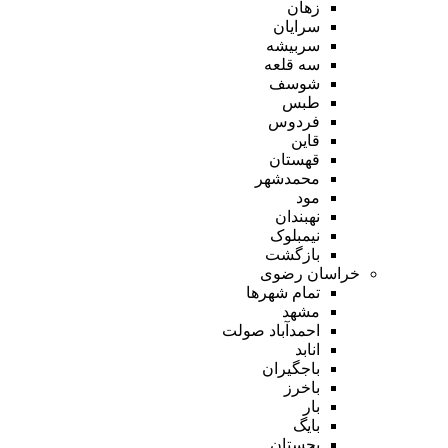
زهان
سرایان
سربیشه
سه قلعه
شوسف
طبس
فردوس
قاین
قهستان
محمدشهر
مود
نهبندان
نیمبلوک
بازگشت
خراسان رضوی
تمام شهر‌ها
مشهد
احمدآباد صولت
انابد
باجگیران
باخرز
بار
بایگ
بجستان