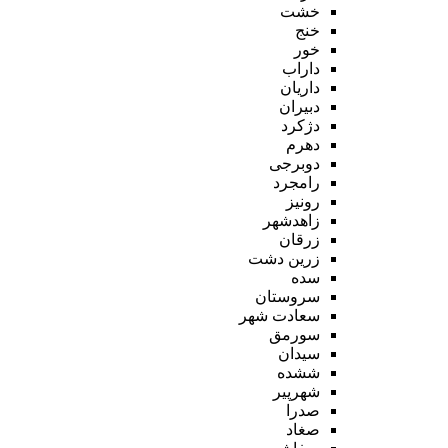
خشت
خنج
خور
داراب
داریان
دبیران
دژکرد
دهرم
دوبرجی
رامجرد
رونیز
زاهدشهر
زرقان
زرین دشت
سده
سروستان
سعادت شهر
سورمق
سیدان
ششده
شهرپیر
صدرا
صغاد