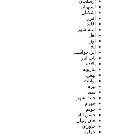
ارسنجان
استهبان
اشکنان
افزر
اقلید
امام شهر
اهل
اوز
ایج
ایزدخواست
باب انار
بالاده
بنارویه
بهمن
بوانات
بیرم
بیضا
جنت شهر
جهرم
جویم
حسن آباد
خان زنیان
خاوران
خرامه