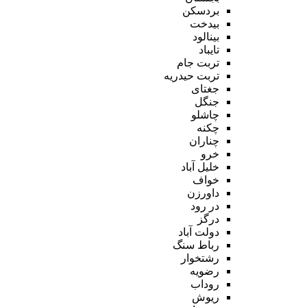
بردسکن
بیدخت
بینالود
تایباد
تربت جام
تربت حیدریه
جغتای
جنگل
چاشلو
چکنه
چناران
خرو
خلیل آباد
خواف
داورزن
در رود
درگز
دولت آباد
رباط سنگ
رشتخوار
رضویه
روداب
ریوش