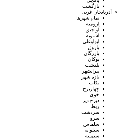
یامچی
بازگشت
آذربایجان غربی
تمام شهر‌ها
ارومیه
آواجیق
اشنویه
ایواوغلی
باروق
بازرگان
بوکان
پلدشت
پیرانشهر
تازه شهر
تکاب
چهاربرج
خوی
دیزج دیز
ربط
سردشت
سرو
سلماس
سیلوانه
سیمینه