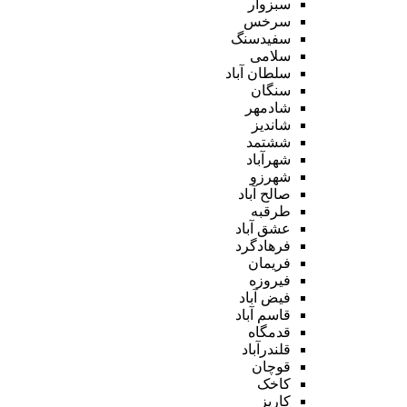
سبزوار
سرخس
سفیدسنگ
سلامی
سلطان آباد
سنگان
شادمهر
شاندیز
ششتمد
شهرآباد
شهرزو
صالح آباد
طرقبه
عشق آباد
فرهادگرد
فریمان
فیروزه
فیض آباد
قاسم آباد
قدمگاه
قلندرآباد
قوچان
کاخک
کاریز