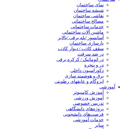
نمای ساختمان
شیشه ساختمان
نقاشی ساختمان
مصالح ساختمانی
خدمات ساختمانی
ماشین آلات ساختمانی
آسانسور /پله برقی /بالابر
بازسازی ساختمان
سقف کاذب / دیوار کاذب
در ضد سرقت
در اتوماتیک / کرکره برقی
در و پنجره
دکوراسیون داخلی
برق و هوشمند سازی
ایزوگام و عایقهای رطوبتی
آموزشی
آموزش کامپیوتر
آموزش ورزشی
تدریس خصوصی
پروژه‌های دانشگاهی
فرصت‌های دانشجویی
خدمات آموزشی
سایر