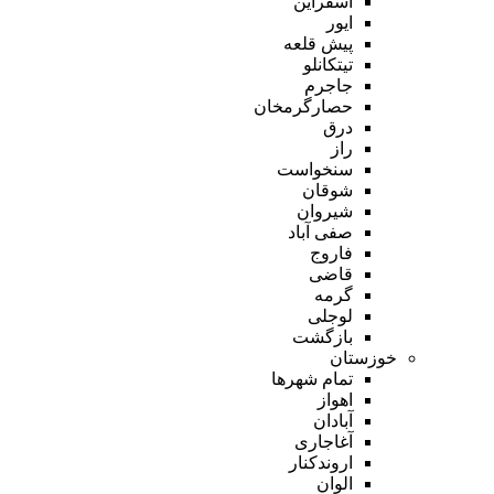
اسفراین
ایور
پیش قلعه
تیتکانلو
جاجرم
حصارگرمخان
درق
راز
سنخواست
شوقان
شیروان
صفی آباد
فاروج
قاضی
گرمه
لوجلی
بازگشت
خوزستان
تمام شهر‌ها
اهواز
آبادان
آغاجاری
اروندکنار
الوان