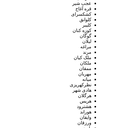
عجب شیر
قره آغاج
کشکسرای
کلوانق
کلیبر
کوزه کنان
گوگان
لیلان
مراغه
مرند
ملک کیان
ملکان
ممقان
مهربان
میانه
نظرکهریزی
هادی شهر
هرگلان
هریس
هشترود
هوراند
وایقان
ورزقان