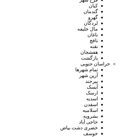
کیان
گندمان
گهرو
لردگان
مال خلیفه
ناغان
نافچ
نقنه
هفشجان
بازگشت
خراسان جنوبی
تمام شهر‌ها
آرین شهر
بیرجند
آیسک
ارسک
اسدیه
اسفدن
اسلامیه
بشرویه
حاجی آباد
خضری دشت بیاض
خوسف