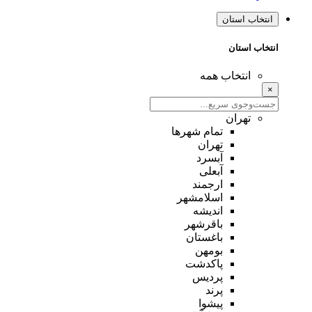
انتخاب استان
انتخاب استان
انتخاب همه
×
تهران
تمام شهر‌ها
تهران
آبسرد
آبعلی
ارجمند
اسلامشهر
اندیشه
باقرشهر
باغستان
بومهن
پاکدشت
پردیس
پرند
پیشوا