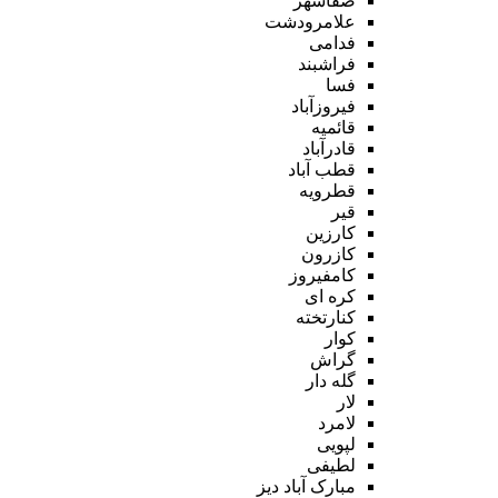
صفاشهر
علامرودشت
فدامی
فراشبند
فسا
فیروزآباد
قائمیه
قادرآباد
قطب آباد
قطرویه
قیر
کارزین
کازرون
کامفیروز
کره ای
کنارتخته
کوار
گراش
گله دار
لار
لامرد
لپویی
لطیفی
مبارک آباد دیز