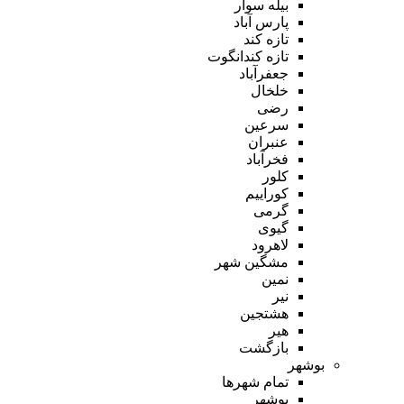
بیله سوار
پارس آباد
تازه کند
تازه کندانگوت
جعفرآباد
خلخال
رضی
سرعین
عنبران
فخرآباد
کلور
کوراییم
گرمی
گیوی
لاهرود
مشگین شهر
نمین
نیر
هشتجین
هیر
بازگشت
بوشهر
تمام شهر‌ها
بوشهر