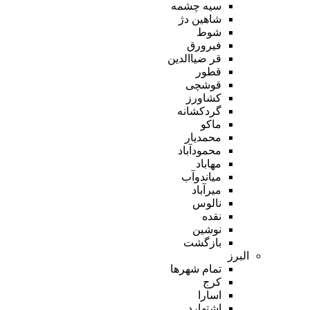
سیه چشمه
شاهین دژ
شوط
فیرورق
قر ضیاالدین
قطور
قوشچی
کشاورز
گردکشانه
ماکو
محمدیار
محمودآباد
مهاباد
میاندوآب
میرآباد
نالوس
نقده
نوشین
بازگشت
البرز
تمام شهر‌ها
کرج
اسارا
اشتهارد