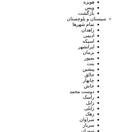
هویزه
ویس
بازگشت
سیستان و بلوچستان
تمام شهر‌ها
زاهدان
ادیمی
اسپکه
ایرانشهر
بزمان
بمپور
بنت
پیشین
جالق
چابهار
خاش
دوست محمد
راسک
زابل
زابلی
زهک
سراوان
سرباز
سوران