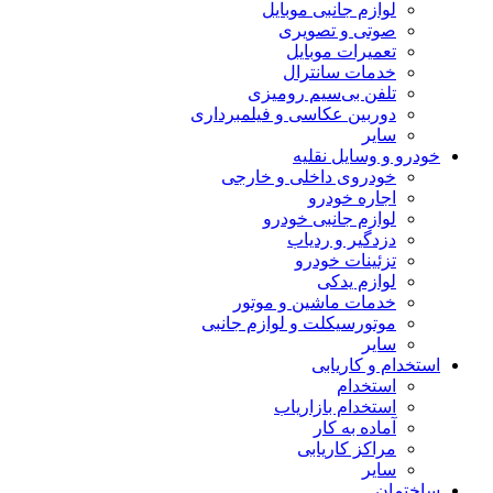
لوازم جانبی موبایل
صوتی و تصویری
تعمیرات موبایل
خدمات سانترال
تلفن بی‌سیم رومیزی
دوربین عکاسی و فیلمبرداری
سایر
خودرو و وسایل نقلیه
خودروی داخلی و خارجی
اجاره خودرو
لوازم جانبی خودرو
دزدگیر و ردیاب
تزئینات خودرو
لوازم یدکی
خدمات ماشین و موتور
موتورسیکلت و لوازم جانبی
سایر
استخدام و کاریابی
استخدام
استخدام بازاریاب
آماده به کار
مراکز کاریابی
سایر
ساختمان