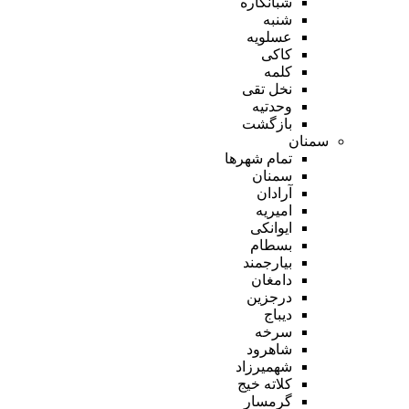
شبانکاره
شنبه
عسلویه
کاکی
کلمه
نخل تقی
وحدتیه
بازگشت
سمنان
تمام شهر‌ها
سمنان
آرادان
امیریه
ایوانکی
بسطام
بیارجمند
دامغان
درجزین
دیباج
سرخه
شاهرود
شهمیرزاد
کلاته خیج
گرمسار