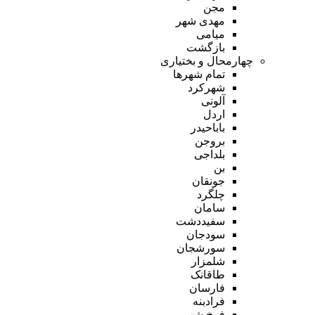
مجن
مهدی شهر
میامی
بازگشت
چهارمحال و بختیاری
تمام شهر‌ها
شهرکرد
آلونی
اردل
باباحیدر
بروجن
بلداجی
بن
جونقان
چلگرد
سامان
سفیددشت
سودجان
سورشجان
شلمزار
طاقانک
فارسان
فرادبنه
فرخ شهر