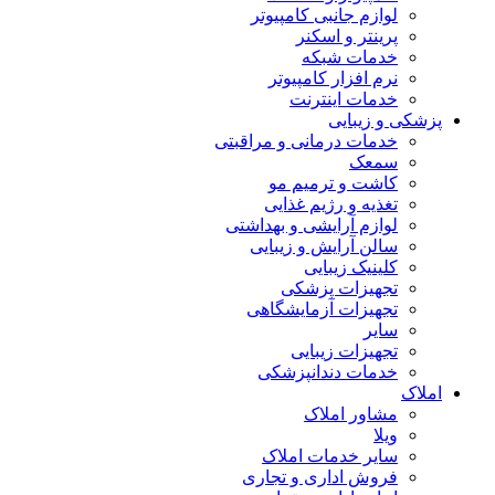
لوازم جانبی کامپیوتر
پرینتر و اسکنر
خدمات شبکه
نرم افزار کامپیوتر
خدمات اینترنت
پزشکی و زیبایی
خدمات درمانی و مراقبتی
سمعک
کاشت و ترمیم مو
تغذیه و رژیم غذایی
لوازم آرایشی و بهداشتی
سالن آرایش و زیبایی
کلینیک زیبایی
تجهیزات پزشکی
تجهیزات آزمایشگاهی
سایر
تجهیزات زیبایی
خدمات دندانپزشکی
املاک
مشاور املاک
ویلا
سایر خدمات املاک
فروش اداری و تجاری