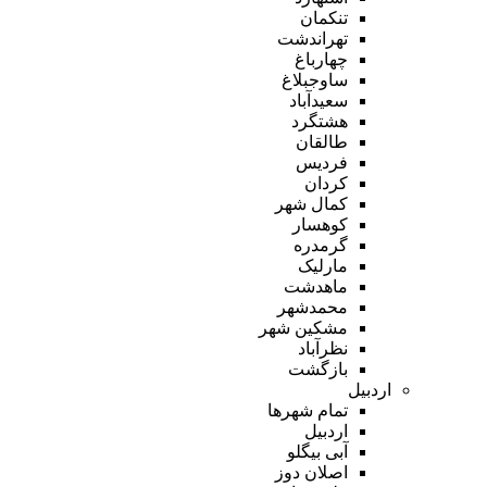
تنکمان
تهراندشت
چهارباغ
ساوجبلاغ
سعیدآباد
هشتگرد
طالقان
فردیس
کردان
کمال شهر
کوهسار
گرمدره
مارلیک
ماهدشت
محمدشهر
مشکین شهر
نظرآباد
بازگشت
اردبیل
تمام شهر‌ها
اردبیل
آبی بیگلو
اصلان دوز