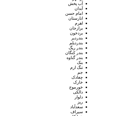
آب پخش
آبدان
امام حسن
انارستان
اهرم
برازجان
بردخون
بندردیر
بندردیلم
بندر ریگ
بندر کنگان
بندر گناوه
بنک
تنگ ارم
جم
چغادک
خارک
خورموج
دالکی
دلوار
ریز
سعدآباد
سیراف