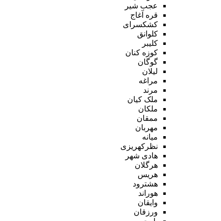
عجب شیر
قره آغاج
کشکسرای
کلوانق
کلیبر
کوزه کنان
گوگان
لیلان
مراغه
مرند
ملک کیان
ملکان
ممقان
مهربان
میانه
نظرکهریزی
هادی شهر
هرگلان
هریس
هشترود
هوراند
وایقان
ورزقان