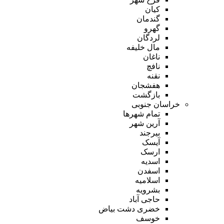
کیان
گندمان
گهرو
لردگان
مال خلیفه
ناغان
نافچ
نقنه
هفشجان
بازگشت
خراسان جنوبی
تمام شهر‌ها
آرین شهر
بیرجند
آیسک
ارسک
اسدیه
اسفدن
اسلامیه
بشرویه
حاجی آباد
خضری دشت بیاض
خوسف