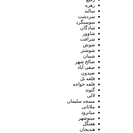
زهره
سالند
سردشت
سوسنگرد
شادگان
شاوور
شرافت
شوش
شوشتر
شیبان
صالح شهر
صفی آباد
صیدون
قلعه تل
قلعه خواجه
گتوند
لالی
مسجد سلیمان
ملاثانی
میانرود
مینوشهر
هفتگل
هندیجان