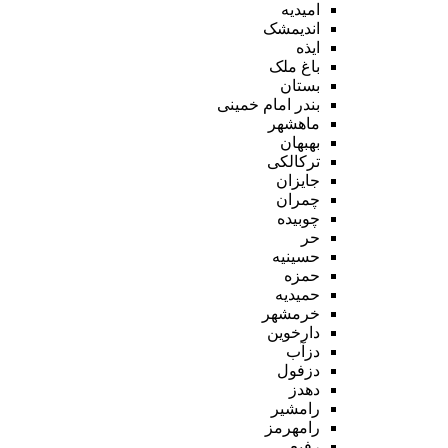
امیدیه
اندیمشک
ایذه
باغ ملک
بستان
بندر امام خمینی
ماهشهر
بهبهان
ترکالکی
جایزان
چمران
چوبیده
حر
حسینیه
حمزه
حمیدیه
خرمشهر
دارخوین
دزآب
دزفول
دهدز
رامشیر
رامهرمز
رفیع