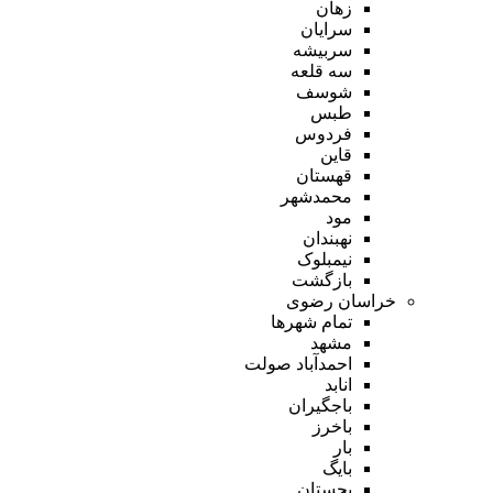
زهان
سرایان
سربیشه
سه قلعه
شوسف
طبس
فردوس
قاین
قهستان
محمدشهر
مود
نهبندان
نیمبلوک
بازگشت
خراسان رضوی
تمام شهر‌ها
مشهد
احمدآباد صولت
انابد
باجگیران
باخرز
بار
بایگ
بجستان