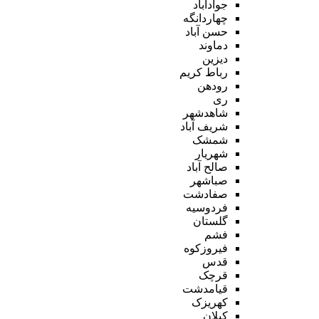
جوادآباد
چهاردانگه
حسن آباد
دماوند
دیزین
رباط کریم
رودهن
ری
شاهدشهر
شریف آباد
شمشک
شهریار
صالح آباد
صباشهر
صفادشت
فردوسیه
گلستان
فشم
فیروزکوه
قدس
قرچک
قیامدشت
کهریزک
کیلان