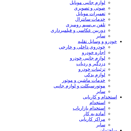
لوازم جانبی موبایل
صوتی و تصویری
تعمیرات موبایل
خدمات سانترال
تلفن بی‌سیم رومیزی
دوربین عکاسی و فیلمبرداری
سایر
خودرو و وسایل نقلیه
خودروی داخلی و خارجی
اجاره خودرو
لوازم جانبی خودرو
دزدگیر و ردیاب
تزئینات خودرو
لوازم یدکی
خدمات ماشین و موتور
موتورسیکلت و لوازم جانبی
سایر
استخدام و کاریابی
استخدام
استخدام بازاریاب
آماده به کار
مراکز کاریابی
سایر
ساختمان