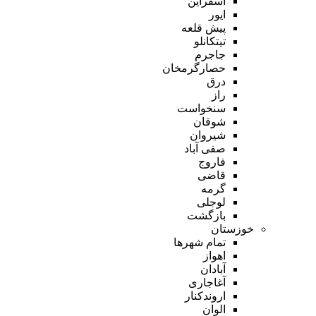
اسفراین
ایور
پیش قلعه
تیتکانلو
جاجرم
حصارگرمخان
درق
راز
سنخواست
شوقان
شیروان
صفی آباد
فاروج
قاضی
گرمه
لوجلی
بازگشت
خوزستان
تمام شهر‌ها
اهواز
آبادان
آغاجاری
اروندکنار
الوان