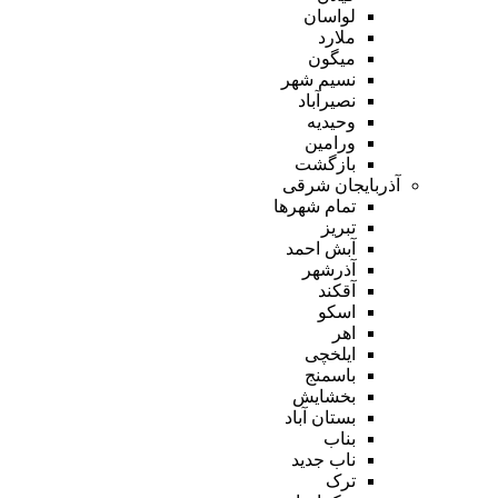
لواسان
ملارد
میگون
نسیم شهر
نصیرآباد
وحیدیه
ورامین
بازگشت
آذربایجان شرقی
تمام شهر‌ها
تبریز
آبش احمد
آذرشهر
آقکند
اسکو
اهر
ایلخچی
باسمنج
بخشایش
بستان آباد
بناب
ناب جدید
ترک