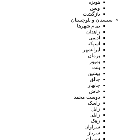
هویزه
ویس
بازگشت
سیستان و بلوچستان
تمام شهر‌ها
زاهدان
ادیمی
اسپکه
ایرانشهر
بزمان
بمپور
بنت
پیشین
جالق
چابهار
خاش
دوست محمد
راسک
زابل
زابلی
زهک
سراوان
سرباز
سوران