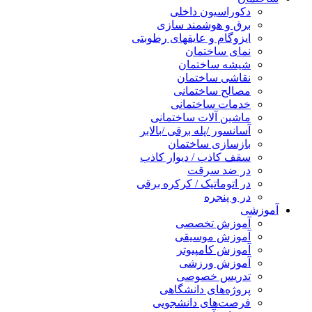
دکوراسیون داخلی
برق و هوشمند سازی
ایزوگام و عایقهای رطوبتی
نمای ساختمان
شیشه ساختمان
نقاشی ساختمان
مصالح ساختمانی
خدمات ساختمانی
ماشین آلات ساختمانی
آسانسور /پله برقی /بالابر
بازسازی ساختمان
سقف کاذب / دیوار کاذب
در ضد سرقت
در اتوماتیک / کرکره برقی
در و پنجره
آموزشی
آموزش تخصصی
آموزش موسیقی
آموزش کامپیوتر
آموزش ورزشی
تدریس خصوصی
پروژه‌های دانشگاهی
فرصت‌های دانشجویی