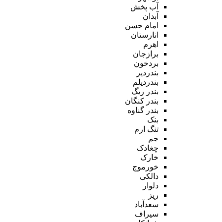
آب پخش
آبدان
امام حسن
انارستان
اهرم
برازجان
بردخون
بندردیر
بندردیلم
بندر ریگ
بندر کنگان
بندر گناوه
بنک
تنگ ارم
جم
چغادک
خارک
خورموج
دالکی
دلوار
ریز
سعدآباد
سیراف