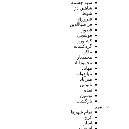
سیه چشمه
شاهین دژ
شوط
فیرورق
قر ضیاالدین
قطور
قوشچی
کشاورز
گردکشانه
ماکو
محمدیار
محمودآباد
مهاباد
میاندوآب
میرآباد
نالوس
نقده
نوشین
بازگشت
البرز
تمام شهر‌ها
کرج
اسارا
اشتهارد