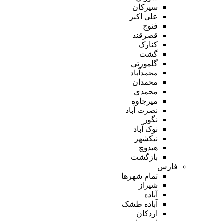
سیرکان
علی اکبر
فنوج
قصرقند
کنارک
گشت
گلمورتی
محمدآباد
محمدان
محمدی
میرجاوه
نصرت آباد
نگور
نوک آباد
نیکشهر
هیدوچ
بازگشت
فارس
تمام شهر‌ها
شیراز
آباده
آباده طشک
اردکان