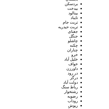
بردسکن
بیدخت
بینالود
تایباد
تربت جام
تربت حیدریه
جغتای
جنگل
چاشلو
چکنه
چناران
خرو
خلیل آباد
خواف
داورزن
در رود
درگز
دولت آباد
رباط سنگ
رشتخوار
رضویه
روداب
ریوش