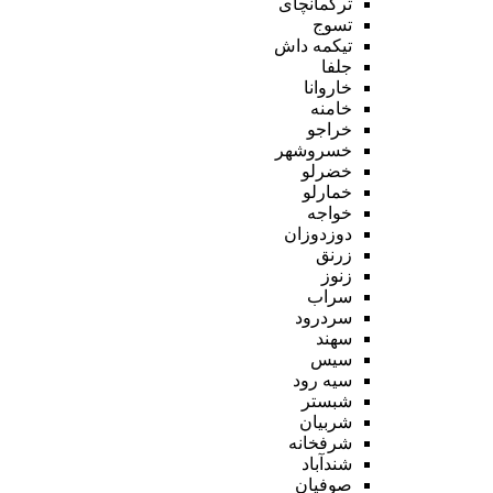
ترکمانچای
تسوج
تیکمه داش
جلفا
خاروانا
خامنه
خراجو
خسروشهر
خضرلو
خمارلو
خواجه
دوزدوزان
زرنق
زنوز
سراب
سردرود
سهند
سیس
سیه رود
شبستر
شربیان
شرفخانه
شندآباد
صوفیان