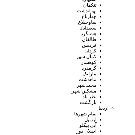
تنکمان
تهراندشت
چهارباغ
ساوجبلاغ
سعیدآباد
هشتگرد
طالقان
فردیس
کردان
کمال شهر
کوهسار
گرمدره
مارلیک
ماهدشت
محمدشهر
مشکین شهر
نظرآباد
بازگشت
اردبیل
تمام شهر‌ها
اردبیل
آبی بیگلو
اصلان دوز