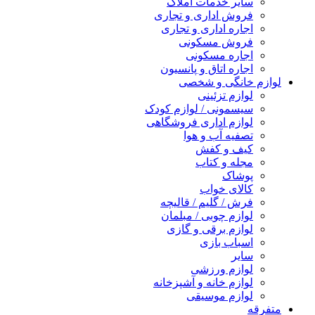
سایر خدمات املاک
فروش اداری و تجاری
اجاره اداری و تجاری
فروش مسکونی
اجاره مسکونی
اجاره اتاق و پانسیون
لوازم خانگی و شخصی
لوازم تزئینی
سیسمونی / لوازم کودک
لوازم اداری فروشگاهی
تصفیه آب و هوا
کیف و کفش
مجله و کتاب
پوشاک
کالای خواب
فرش / گلیم / قالیچه
لوازم چوبی / مبلمان
لوازم برقی و گازی
اسباب بازی
سایر
لوازم ورزشی
لوازم خانه و آشپزخانه
لوازم موسیقی
متفرقه