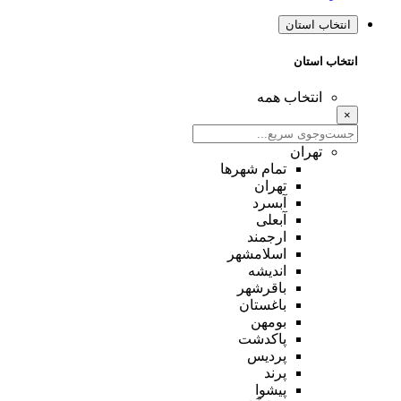
انتخاب استان
انتخاب استان
انتخاب همه
×
تهران
تمام شهر‌ها
تهران
آبسرد
آبعلی
ارجمند
اسلامشهر
اندیشه
باقرشهر
باغستان
بومهن
پاکدشت
پردیس
پرند
پیشوا