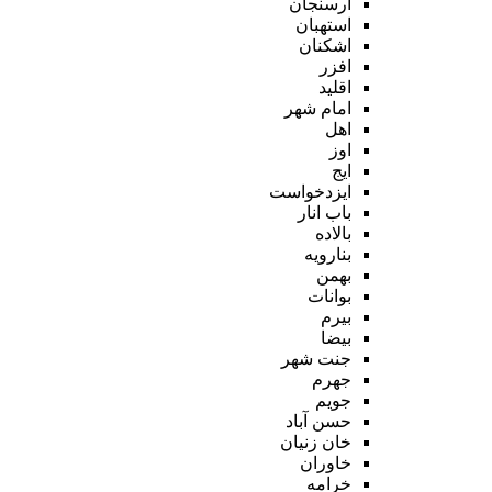
ارسنجان
استهبان
اشکنان
افزر
اقلید
امام شهر
اهل
اوز
ایج
ایزدخواست
باب انار
بالاده
بنارویه
بهمن
بوانات
بیرم
بیضا
جنت شهر
جهرم
جویم
حسن آباد
خان زنیان
خاوران
خرامه