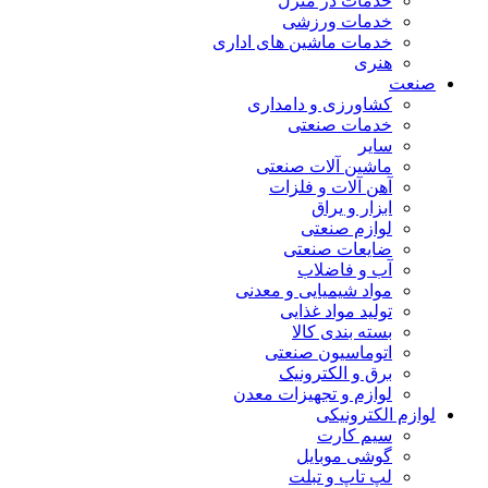
خدمات در منزل
خدمات ورزشی
خدمات ماشین های اداری
هنری
صنعت
کشاورزی و دامداری
خدمات صنعتی
سایر
ماشین آلات صنعتی
آهن آلات و فلزات
ابزار و یراق
لوازم صنعتی
ضایعات صنعتی
آب و فاضلاب
مواد شیمیایی و معدنی
تولید مواد غذایی
بسته بندی کالا
اتوماسیون صنعتی
برق و الکترونیک
لوازم و تجهیزات معدن
لوازم الکترونیکی
سیم کارت
گوشی موبایل
لپ تاپ و تبلت