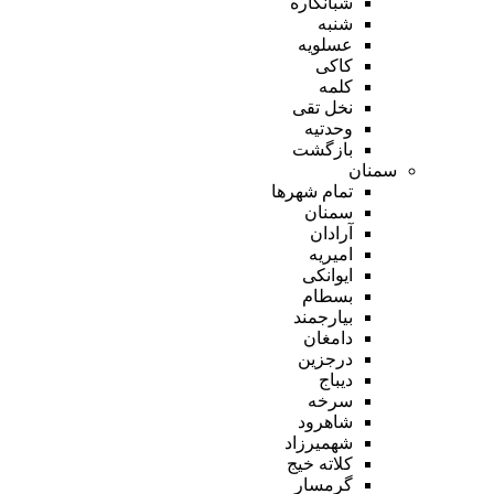
شبانکاره
شنبه
عسلویه
کاکی
کلمه
نخل تقی
وحدتیه
بازگشت
سمنان
تمام شهر‌ها
سمنان
آرادان
امیریه
ایوانکی
بسطام
بیارجمند
دامغان
درجزین
دیباج
سرخه
شاهرود
شهمیرزاد
کلاته خیج
گرمسار