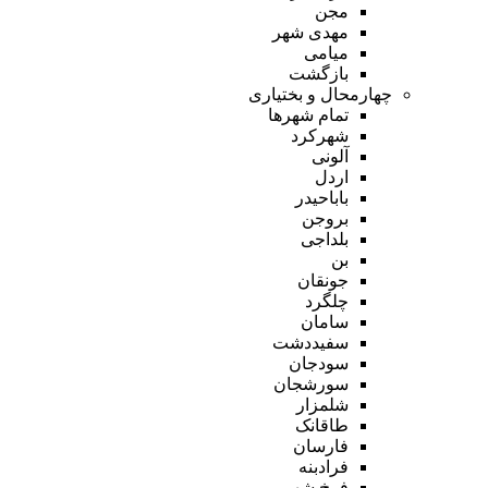
مجن
مهدی شهر
میامی
بازگشت
چهارمحال و بختیاری
تمام شهر‌ها
شهرکرد
آلونی
اردل
باباحیدر
بروجن
بلداجی
بن
جونقان
چلگرد
سامان
سفیددشت
سودجان
سورشجان
شلمزار
طاقانک
فارسان
فرادبنه
فرخ شهر