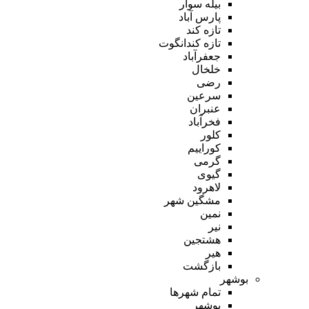
بیله سوار
پارس آباد
تازه کند
تازه کندانگوت
جعفرآباد
خلخال
رضی
سرعین
عنبران
فخرآباد
کلور
کوراییم
گرمی
گیوی
لاهرود
مشگین شهر
نمین
نیر
هشتجین
هیر
بازگشت
بوشهر
تمام شهر‌ها
بوشهر