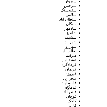
سبزوار
سرخس
سفیدسنگ
سلامی
سلطان آباد
سنگان
شادمهر
شاندیز
ششتمد
شهرآباد
شهرزو
صالح آباد
طرقبه
عشق آباد
فرهادگرد
فریمان
فیروزه
فیض آباد
قاسم آباد
قدمگاه
قلندرآباد
قوچان
کاخک
کاریز