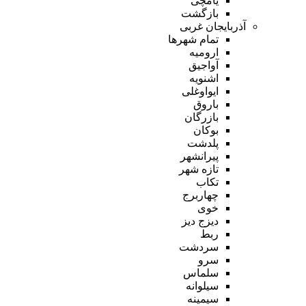
یامچی
بازگشت
آذربایجان غربی
تمام شهر‌ها
ارومیه
آواجیق
اشنویه
ایواوغلی
باروق
بازرگان
بوکان
پلدشت
پیرانشهر
تازه شهر
تکاب
چهاربرج
خوی
دیزج دیز
ربط
سردشت
سرو
سلماس
سیلوانه
سیمینه