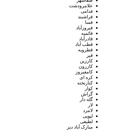
صفاشهر
علامرودشت
فدامی
فراشبند
فسا
فیروزآباد
قائمیه
قادرآباد
قطب آباد
قطرویه
قیر
کارزین
کازرون
کامفیروز
کره ای
کنارتخته
کوار
گراش
گله دار
لار
لامرد
لپویی
لطیفی
مبارک آباد دیز