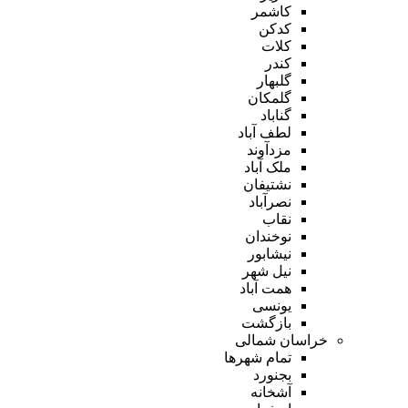
کاشمر
کدکن
کلات
کندر
گلبهار
گلمکان
گناباد
لطف آباد
مزدآوند
ملک آباد
نشتیفان
نصرآباد
نقاب
نوخندان
نیشابور
نیل شهر
همت آباد
یونسی
بازگشت
خراسان شمالی
تمام شهر‌ها
بجنورد
آشخانه