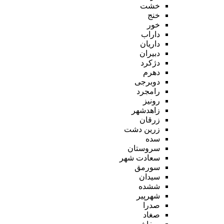
خشت
خنج
خور
داراب
داریان
دبیران
دژکرد
دهرم
دوبرجی
رامجرد
رونیز
زاهدشهر
زرقان
زرین دشت
سده
سروستان
سعادت شهر
سورمق
سیدان
ششده
شهرپیر
صدرا
صغاد