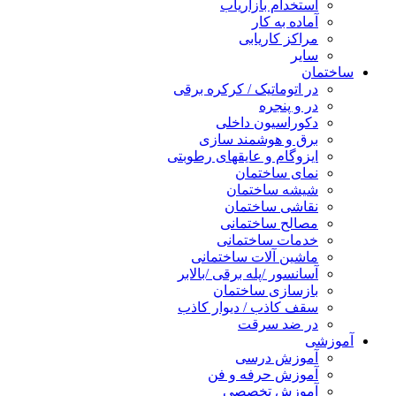
استخدام بازاریاب
آماده به کار
مراکز کاریابی
سایر
ساختمان
در اتوماتیک / کرکره برقی
در و پنجره
دکوراسیون داخلی
برق و هوشمند سازی
ایزوگام و عایقهای رطوبتی
نمای ساختمان
شیشه ساختمان
نقاشی ساختمان
مصالح ساختمانی
خدمات ساختمانی
ماشین آلات ساختمانی
آسانسور /پله برقی /بالابر
بازسازی ساختمان
سقف کاذب / دیوار کاذب
در ضد سرقت
آموزشی
آموزش درسی
آموزش حرفه و فن
آموزش تخصصی