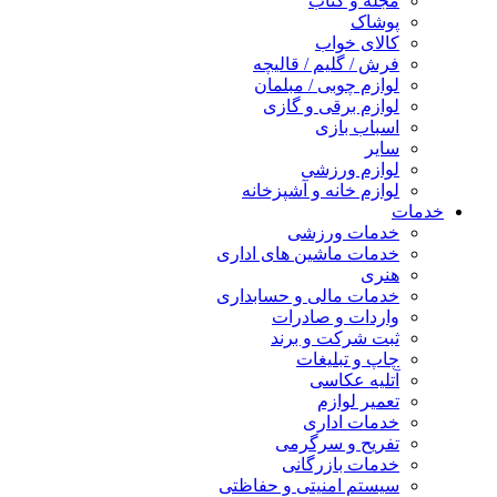
مجله و کتاب
پوشاک
کالای خواب
فرش / گلیم / قالیچه
لوازم چوبی / مبلمان
لوازم برقی و گازی
اسباب بازی
سایر
لوازم ورزشی
لوازم خانه و آشپزخانه
خدمات
خدمات ورزشی
خدمات ماشین های اداری
هنری
خدمات مالی و حسابداری
واردات و صادرات
ثبت شرکت و برند
چاپ و تبلیغات
آتلیه عکاسی
تعمیر لوازم
خدمات اداری
تفریح و سرگرمی
خدمات بازرگانی
سیستم امنیتی و حفاظتی