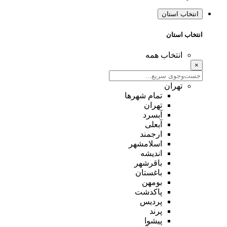
انتخاب استان
انتخاب استان
انتخاب همه
×
تهران
تمام شهر‌ها
تهران
آبسرد
آبعلی
ارجمند
اسلامشهر
اندیشه
باقرشهر
باغستان
بومهن
پاکدشت
پردیس
پرند
پیشوا