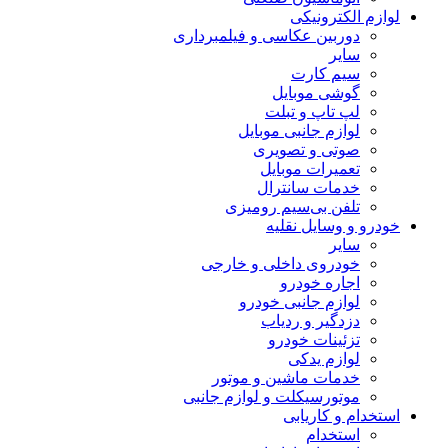
لوازم الکترونیکی
دوربین عکاسی و فیلمبرداری
سایر
سیم کارت
گوشی موبایل
لپ تاپ و تبلت
لوازم جانبی موبایل
صوتی و تصویری
تعمیرات موبایل
خدمات سانترال
تلفن بی‌سیم رومیزی
خودرو و وسایل نقلیه
سایر
خودروی داخلی و خارجی
اجاره خودرو
لوازم جانبی خودرو
دزدگیر و ردیاب
تزئینات خودرو
لوازم یدکی
خدمات ماشین و موتور
موتورسیکلت و لوازم جانبی
استخدام و کاریابی
استخدام