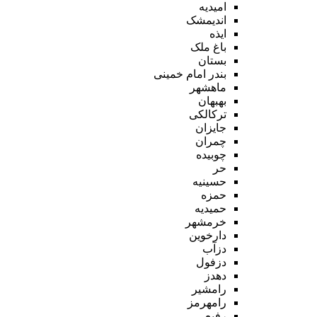
امیدیه
اندیمشک
ایذه
باغ ملک
بستان
بندر امام خمینی
ماهشهر
بهبهان
ترکالکی
جایزان
چمران
چوبیده
حر
حسینیه
حمزه
حمیدیه
خرمشهر
دارخوین
دزآب
دزفول
دهدز
رامشیر
رامهرمز
رفیع