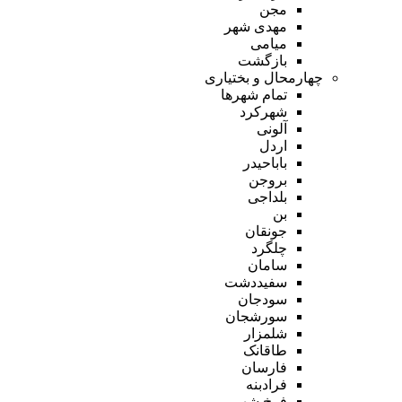
مجن
مهدی شهر
میامی
بازگشت
چهارمحال و بختیاری
تمام شهر‌ها
شهرکرد
آلونی
اردل
باباحیدر
بروجن
بلداجی
بن
جونقان
چلگرد
سامان
سفیددشت
سودجان
سورشجان
شلمزار
طاقانک
فارسان
فرادبنه
فرخ شهر