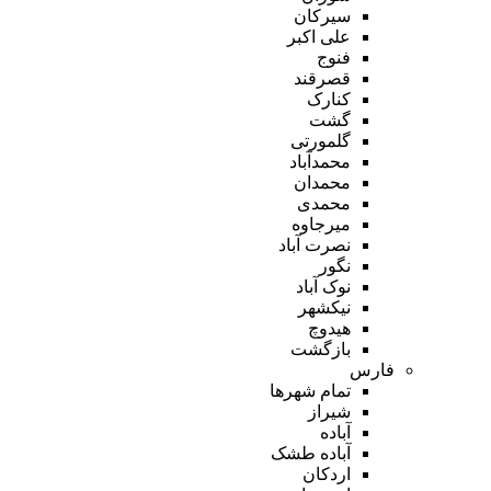
سیرکان
علی اکبر
فنوج
قصرقند
کنارک
گشت
گلمورتی
محمدآباد
محمدان
محمدی
میرجاوه
نصرت آباد
نگور
نوک آباد
نیکشهر
هیدوچ
بازگشت
فارس
تمام شهر‌ها
شیراز
آباده
آباده طشک
اردکان