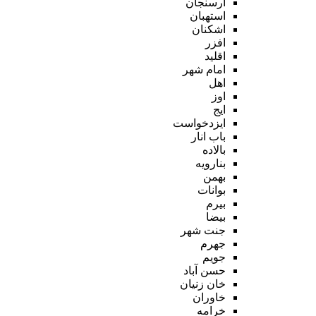
ارسنجان
استهبان
اشکنان
افزر
اقلید
امام شهر
اهل
اوز
ایج
ایزدخواست
باب انار
بالاده
بنارویه
بهمن
بوانات
بیرم
بیضا
جنت شهر
جهرم
جویم
حسن آباد
خان زنیان
خاوران
خرامه