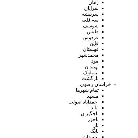
زهان
سرایان
سربیشه
سه قلعه
شوسف
طبس
فردوس
قاین
قهستان
محمدشهر
مود
نهبندان
نیمبلوک
بازگشت
خراسان رضوی
تمام شهر‌ها
مشهد
احمدآباد صولت
انابد
باجگیران
باخرز
بار
بایگ
بجستان