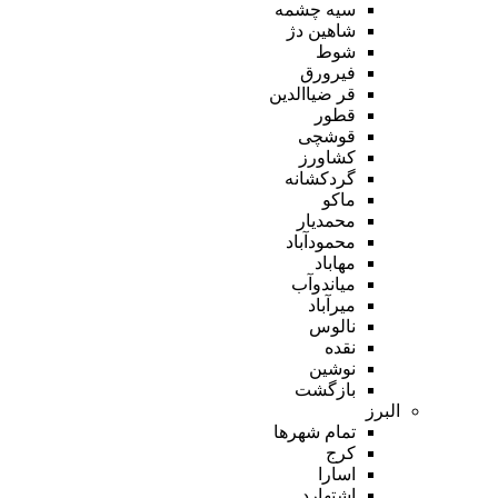
سیه چشمه
شاهین دژ
شوط
فیرورق
قر ضیاالدین
قطور
قوشچی
کشاورز
گردکشانه
ماکو
محمدیار
محمودآباد
مهاباد
میاندوآب
میرآباد
نالوس
نقده
نوشین
بازگشت
البرز
تمام شهر‌ها
کرج
اسارا
اشتهارد