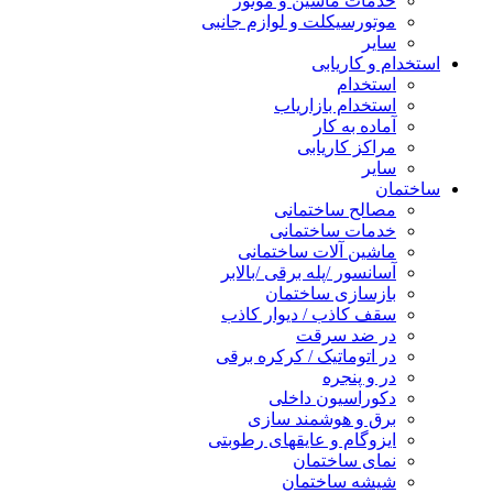
خدمات ماشین و موتور
موتورسیکلت و لوازم جانبی
سایر
استخدام و کاریابی
استخدام
استخدام بازاریاب
آماده به کار
مراکز کاریابی
سایر
ساختمان
مصالح ساختمانی
خدمات ساختمانی
ماشین آلات ساختمانی
آسانسور /پله برقی /بالابر
بازسازی ساختمان
سقف کاذب / دیوار کاذب
در ضد سرقت
در اتوماتیک / کرکره برقی
در و پنجره
دکوراسیون داخلی
برق و هوشمند سازی
ایزوگام و عایقهای رطوبتی
نمای ساختمان
شیشه ساختمان