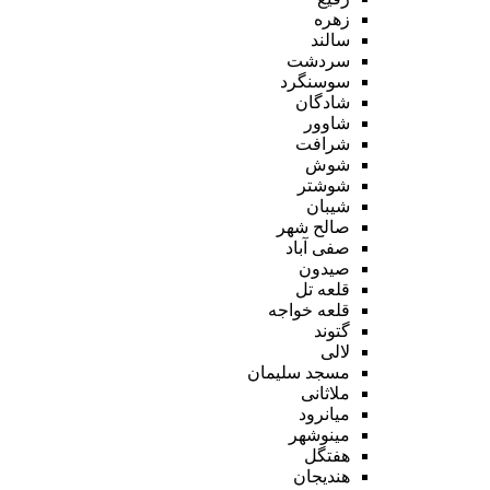
زهره
سالند
سردشت
سوسنگرد
شادگان
شاوور
شرافت
شوش
شوشتر
شیبان
صالح شهر
صفی آباد
صیدون
قلعه تل
قلعه خواجه
گتوند
لالی
مسجد سلیمان
ملاثانی
میانرود
مینوشهر
هفتگل
هندیجان