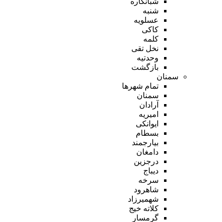
شبانکاره
شنبه
عسلویه
کاکی
کلمه
نخل تقی
وحدتیه
بازگشت
سمنان
تمام شهر‌ها
سمنان
آرادان
امیریه
ایوانکی
بسطام
بیارجمند
دامغان
درجزین
دیباج
سرخه
شاهرود
شهمیرزاد
کلاته خیج
گرمسار