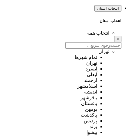
انتخاب استان
انتخاب استان
انتخاب همه
×
تهران
تمام شهر‌ها
تهران
آبسرد
آبعلی
ارجمند
اسلامشهر
اندیشه
باقرشهر
باغستان
بومهن
پاکدشت
پردیس
پرند
پیشوا