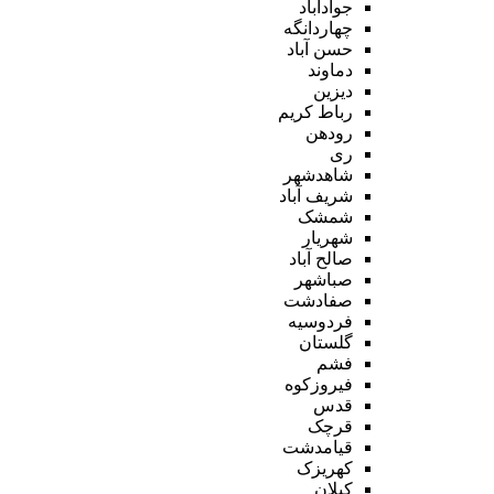
جوادآباد
چهاردانگه
حسن آباد
دماوند
دیزین
رباط کریم
رودهن
ری
شاهدشهر
شریف آباد
شمشک
شهریار
صالح آباد
صباشهر
صفادشت
فردوسیه
گلستان
فشم
فیروزکوه
قدس
قرچک
قیامدشت
کهریزک
کیلان