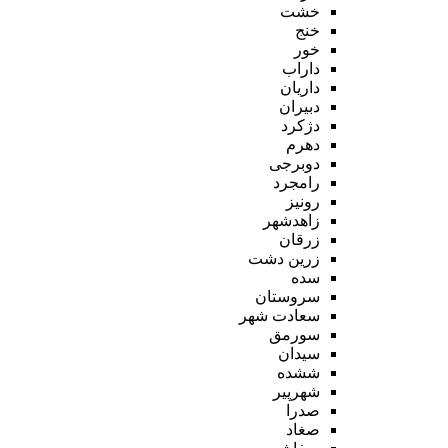
خشت
خنج
خور
داراب
داریان
دبیران
دژکرد
دهرم
دوبرجی
رامجرد
رونیز
زاهدشهر
زرقان
زرین دشت
سده
سروستان
سعادت شهر
سورمق
سیدان
ششده
شهرپیر
صدرا
صغاد