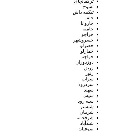
ترکمانچای
تسوج
تیکمه داش
جلفا
خاروانا
خامنه
خراجو
خسروشهر
خضرلو
خمارلو
خواجه
دوزدوزان
زرنق
زنوز
سراب
سردرود
سهند
سیس
سیه رود
شبستر
شربیان
شرفخانه
شندآباد
صوفیان