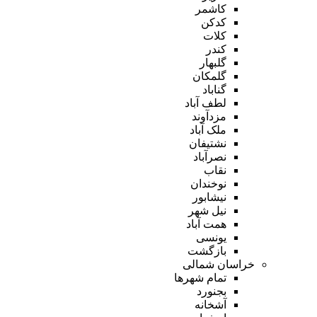
کاشمر
کدکن
کلات
کندر
گلبهار
گلمکان
گناباد
لطف آباد
مزدآوند
ملک آباد
نشتیفان
نصرآباد
نقاب
نوخندان
نیشابور
نیل شهر
همت آباد
یونسی
بازگشت
خراسان شمالی
تمام شهر‌ها
بجنورد
آشخانه