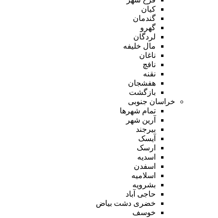
کیان
گندمان
گهرو
لردگان
مال خلیفه
ناغان
نافچ
نقنه
هفشجان
بازگشت
خراسان جنوبی
تمام شهر‌ها
آرین شهر
بیرجند
آیسک
ارسک
اسدیه
اسفدن
اسلامیه
بشرویه
حاجی آباد
خضری دشت بیاض
خوسف