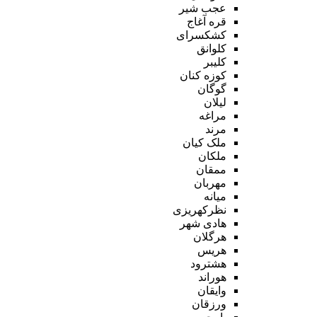
عجب شیر
قره آغاج
کشکسرای
کلوانق
کلیبر
کوزه کنان
گوگان
لیلان
مراغه
مرند
ملک کیان
ملکان
ممقان
مهربان
میانه
نظرکهریزی
هادی شهر
هرگلان
هریس
هشترود
هوراند
وایقان
ورزقان