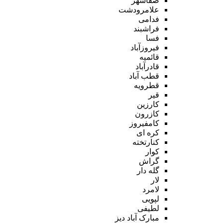
صفاشهر
علامرودشت
فدامی
فراشبند
فسا
فیروزآباد
قائمیه
قادرآباد
قطب آباد
قطرویه
قیر
کارزین
کازرون
کامفیروز
کره ای
کنارتخته
کوار
گراش
گله دار
لار
لامرد
لپویی
لطیفی
مبارک آباد دیز