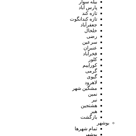
بیله سوار
پارس آباد
تازه کند
تازه کندانگوت
جعفرآباد
خلخال
رضی
سرعین
عنبران
فخرآباد
کلور
کوراییم
گرمی
گیوی
لاهرود
مشگین شهر
نمین
نیر
هشتجین
هیر
بازگشت
بوشهر
تمام شهر‌ها
بوشهر