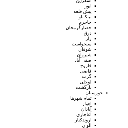
اسفراین
ایور
پیش قلعه
تیتکانلو
جاجرم
حصارگرمخان
درق
راز
سنخواست
شوقان
شیروان
صفی آباد
فاروج
قاضی
گرمه
لوجلی
بازگشت
خوزستان
تمام شهر‌ها
اهواز
آبادان
آغاجاری
اروندکنار
الوان