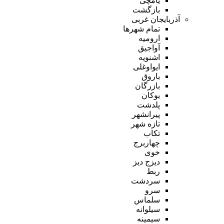
یامچی
بازگشت
آذربایجان غربی
تمام شهر‌ها
ارومیه
آواجیق
اشنویه
ایواوغلی
باروق
بازرگان
بوکان
پلدشت
پیرانشهر
تازه شهر
تکاب
چهاربرج
خوی
دیزج دیز
ربط
سردشت
سرو
سلماس
سیلوانه
سیمینه