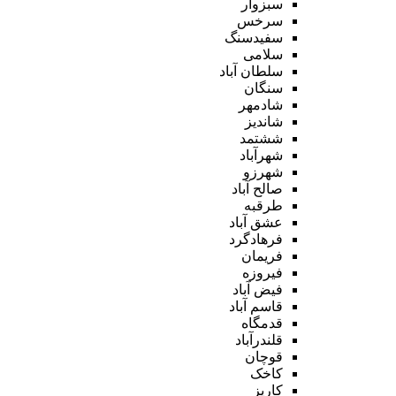
سبزوار
سرخس
سفیدسنگ
سلامی
سلطان آباد
سنگان
شادمهر
شاندیز
ششتمد
شهرآباد
شهرزو
صالح آباد
طرقبه
عشق آباد
فرهادگرد
فریمان
فیروزه
فیض آباد
قاسم آباد
قدمگاه
قلندرآباد
قوچان
کاخک
کاریز