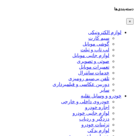
دسته‌بندی‌ها
×
لوازم الکترونیکی
سیم کارت
گوشی موبایل
لپ تاپ و تبلت
لوازم جانبی موبایل
صوتی و تصویری
تعمیرات موبایل
خدمات سانترال
تلفن بی‌سیم رومیزی
دوربین عکاسی و فیلمبرداری
سایر
خودرو و وسایل نقلیه
خودروی داخلی و خارجی
اجاره خودرو
لوازم جانبی خودرو
دزدگیر و ردیاب
تزئینات خودرو
لوازم یدکی