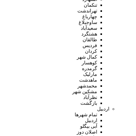
تنکمان
تهراندشت
چهارباغ
ساوجبلاغ
سعیدآباد
هشتگرد
طالقان
فردیس
کردان
کمال شهر
کوهسار
گرمدره
مارلیک
ماهدشت
محمدشهر
مشکین شهر
نظرآباد
بازگشت
اردبیل
تمام شهر‌ها
اردبیل
آبی بیگلو
اصلان دوز