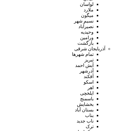
لواسان
ملارد
میگون
نسیم شهر
نصیرآباد
وحیدیه
ورامین
بازگشت
آذربایجان شرقی
تمام شهر‌ها
تبریز
آبش احمد
آذرشهر
آقکند
اسکو
اهر
ایلخچی
باسمنج
بخشایش
بستان آباد
بناب
ناب جدید
ترک