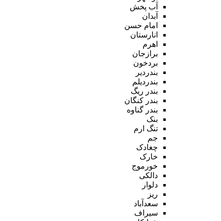
آب پخش
آبدان
امام حسن
انارستان
اهرم
برازجان
بردخون
بندردیر
بندردیلم
بندر ریگ
بندر کنگان
بندر گناوه
بنک
تنگ ارم
جم
چغادک
خارک
خورموج
دالکی
دلوار
ریز
سعدآباد
سیراف