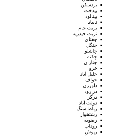
بردسکن
بیدخت
بینالود
تایباد
تربت جام
تربت حیدریه
جغتای
جنگل
چاشلو
چکنه
چناران
خرو
خلیل آباد
خواف
داورزن
در رود
درگز
دولت آباد
رباط سنگ
رشتخوار
رضویه
روداب
ریوش