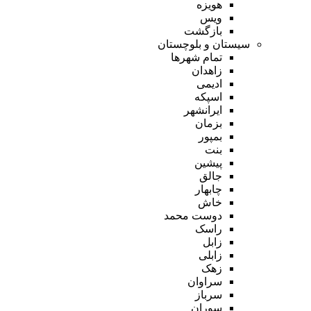
هویزه
ویس
بازگشت
سیستان و بلوچستان
تمام شهر‌ها
زاهدان
ادیمی
اسپکه
ایرانشهر
بزمان
بمپور
بنت
پیشین
جالق
چابهار
خاش
دوست محمد
راسک
زابل
زابلی
زهک
سراوان
سرباز
سوران