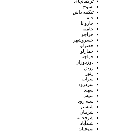
ترکمانچای
تسوج
تیکمه داش
جلفا
خاروانا
خامنه
خراجو
خسروشهر
خضرلو
خمارلو
خواجه
دوزدوزان
زرنق
زنوز
سراب
سردرود
سهند
سیس
سیه رود
شبستر
شربیان
شرفخانه
شندآباد
صوفیان