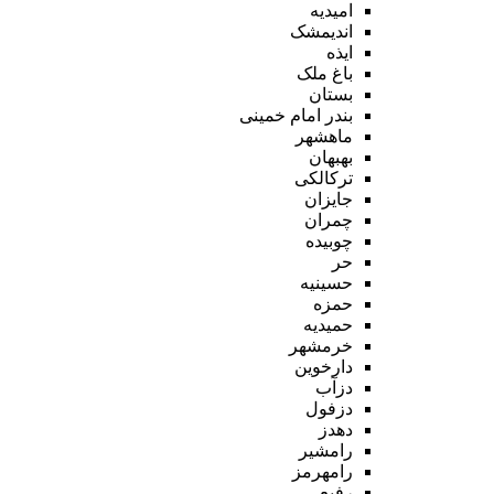
امیدیه
اندیمشک
ایذه
باغ ملک
بستان
بندر امام خمینی
ماهشهر
بهبهان
ترکالکی
جایزان
چمران
چوبیده
حر
حسینیه
حمزه
حمیدیه
خرمشهر
دارخوین
دزآب
دزفول
دهدز
رامشیر
رامهرمز
رفیع