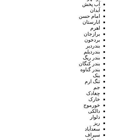
آب پخش
آبدان
امام حسن
انارستان
اهرم
برازجان
بردخون
بندردیر
بندردیلم
بندر ریگ
بندر کنگان
بندر گناوه
بنک
تنگ ارم
جم
چغادک
خارک
خورموج
دالکی
دلوار
ریز
سعدآباد
سیراف