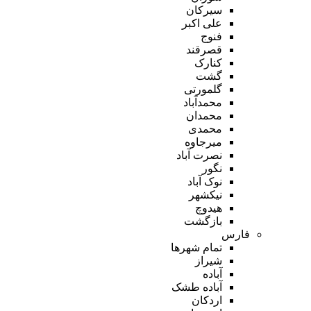
سیرکان
علی اکبر
فنوج
قصرقند
کنارک
گشت
گلمورتی
محمدآباد
محمدان
محمدی
میرجاوه
نصرت آباد
نگور
نوک آباد
نیکشهر
هیدوچ
بازگشت
فارس
تمام شهر‌ها
شیراز
آباده
آباده طشک
اردکان