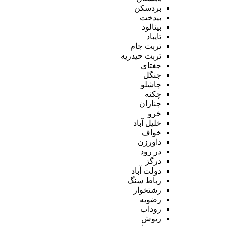
بردسکن
بیدخت
بینالود
تایباد
تربت جام
تربت حیدریه
جغتای
جنگل
چاشلو
چکنه
چناران
خرو
خلیل آباد
خواف
داورزن
در رود
درگز
دولت آباد
رباط سنگ
رشتخوار
رضویه
روداب
ریوش