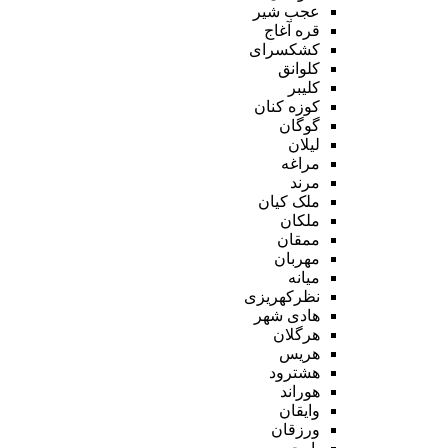
عجب شیر
قره آغاج
کشکسرای
کلوانق
کلیبر
کوزه کنان
گوگان
لیلان
مراغه
مرند
ملک کیان
ملکان
ممقان
مهربان
میانه
نظرکهریزی
هادی شهر
هرگلان
هریس
هشترود
هوراند
وایقان
ورزقان