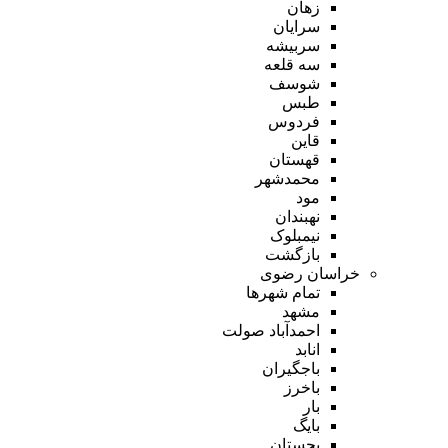
زهان
سرایان
سربیشه
سه قلعه
شوسف
طبس
فردوس
قاین
قهستان
محمدشهر
مود
نهبندان
نیمبلوک
بازگشت
خراسان رضوی
تمام شهر‌ها
مشهد
احمدآباد صولت
انابد
باجگیران
باخرز
بار
بایگ
بجستان