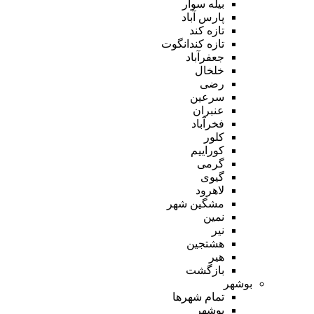
بیله سوار
پارس آباد
تازه کند
تازه کندانگوت
جعفرآباد
خلخال
رضی
سرعین
عنبران
فخرآباد
کلور
کوراییم
گرمی
گیوی
لاهرود
مشگین شهر
نمین
نیر
هشتجین
هیر
بازگشت
بوشهر
تمام شهر‌ها
بوشهر