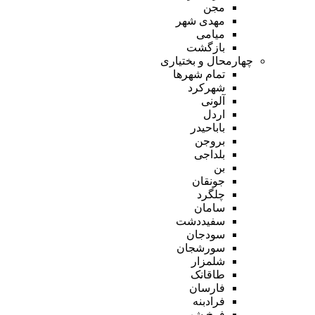
مجن
مهدی شهر
میامی
بازگشت
چهارمحال و بختیاری
تمام شهر‌ها
شهرکرد
آلونی
اردل
باباحیدر
بروجن
بلداجی
بن
جونقان
چلگرد
سامان
سفیددشت
سودجان
سورشجان
شلمزار
طاقانک
فارسان
فرادبنه
فرخ شهر