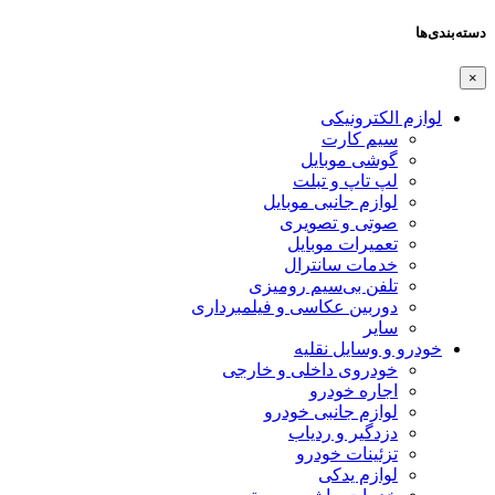
دسته‌بندی‌ها
×
لوازم الکترونیکی
سیم کارت
گوشی موبایل
لپ تاپ و تبلت
لوازم جانبی موبایل
صوتی و تصویری
تعمیرات موبایل
خدمات سانترال
تلفن بی‌سیم رومیزی
دوربین عکاسی و فیلمبرداری
سایر
خودرو و وسایل نقلیه
خودروی داخلی و خارجی
اجاره خودرو
لوازم جانبی خودرو
دزدگیر و ردیاب
تزئینات خودرو
لوازم یدکی