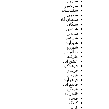
سبزوار
سرخس
سفیدسنگ
سلامی
سلطان آباد
سنگان
شادمهر
شاندیز
ششتمد
شهرآباد
شهرزو
صالح آباد
طرقبه
عشق آباد
فرهادگرد
فریمان
فیروزه
فیض آباد
قاسم آباد
قدمگاه
قلندرآباد
قوچان
کاخک
کاریز