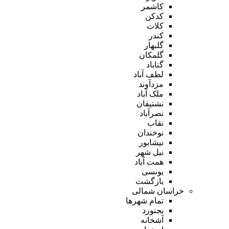
کاشمر
کدکن
کلات
کندر
گلبهار
گلمکان
گناباد
لطف آباد
مزدآوند
ملک آباد
نشتیفان
نصرآباد
نقاب
نوخندان
نیشابور
نیل شهر
همت آباد
یونسی
بازگشت
خراسان شمالی
تمام شهر‌ها
بجنورد
آشخانه