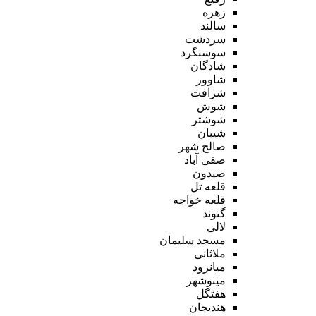
زهره
سالند
سردشت
سوسنگرد
شادگان
شاوور
شرافت
شوش
شوشتر
شیبان
صالح شهر
صفی آباد
صیدون
قلعه تل
قلعه خواجه
گتوند
لالی
مسجد سلیمان
ملاثانی
میانرود
مینوشهر
هفتگل
هندیجان