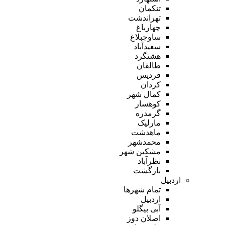
تنکمان
تهراندشت
چهارباغ
ساوجبلاغ
سعیدآباد
هشتگرد
طالقان
فردیس
کردان
کمال شهر
کوهسار
گرمدره
مارلیک
ماهدشت
محمدشهر
مشکین شهر
نظرآباد
بازگشت
اردبیل
تمام شهر‌ها
اردبیل
آبی بیگلو
اصلان دوز