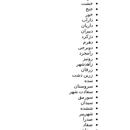
خشت
خنج
خور
داراب
داریان
دبیران
دژکرد
دهرم
دوبرجی
رامجرد
رونیز
زاهدشهر
زرقان
زرین دشت
سده
سروستان
سعادت شهر
سورمق
سیدان
ششده
شهرپیر
صدرا
صغاد