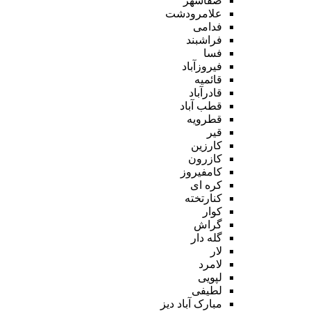
صفاشهر
علامرودشت
فدامی
فراشبند
فسا
فیروزآباد
قائمیه
قادرآباد
قطب آباد
قطرویه
قیر
کارزین
کازرون
کامفیروز
کره ای
کنارتخته
کوار
گراش
گله دار
لار
لامرد
لپویی
لطیفی
مبارک آباد دیز