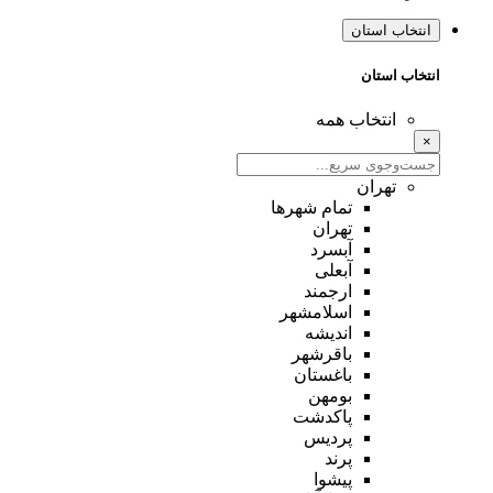
انتخاب استان
انتخاب استان
انتخاب همه
×
تهران
تمام شهر‌ها
تهران
آبسرد
آبعلی
ارجمند
اسلامشهر
اندیشه
باقرشهر
باغستان
بومهن
پاکدشت
پردیس
پرند
پیشوا