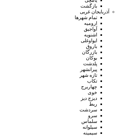
یامچی
بازگشت
آذربایجان غربی
تمام شهر‌ها
ارومیه
آواجیق
اشنویه
ایواوغلی
باروق
بازرگان
بوکان
پلدشت
پیرانشهر
تازه شهر
تکاب
چهاربرج
خوی
دیزج دیز
ربط
سردشت
سرو
سلماس
سیلوانه
سیمینه