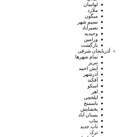
لواسان
ملارد
میگون
نسیم شهر
نصیرآباد
وحیدیه
ورامین
بازگشت
آذربایجان شرقی
تمام شهر‌ها
تبریز
آبش احمد
آذرشهر
آقکند
اسکو
اهر
ایلخچی
باسمنج
بخشایش
بستان آباد
بناب
ناب جدید
ترک