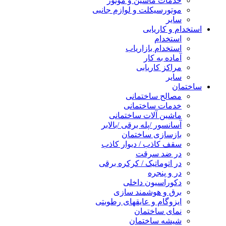
خدمات ماشین و موتور
موتورسیکلت و لوازم جانبی
سایر
استخدام و کاریابی
استخدام
استخدام بازاریاب
آماده به کار
مراکز کاریابی
سایر
ساختمان
مصالح ساختمانی
خدمات ساختمانی
ماشین آلات ساختمانی
آسانسور /پله برقی /بالابر
بازسازی ساختمان
سقف کاذب / دیوار کاذب
در ضد سرقت
در اتوماتیک / کرکره برقی
در و پنجره
دکوراسیون داخلی
برق و هوشمند سازی
ایزوگام و عایقهای رطوبتی
نمای ساختمان
شیشه ساختمان