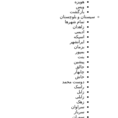
هویزه
ویس
بازگشت
سیستان و بلوچستان
تمام شهر‌ها
زاهدان
ادیمی
اسپکه
ایرانشهر
بزمان
بمپور
بنت
پیشین
جالق
چابهار
خاش
دوست محمد
راسک
زابل
زابلی
زهک
سراوان
سرباز
سوران