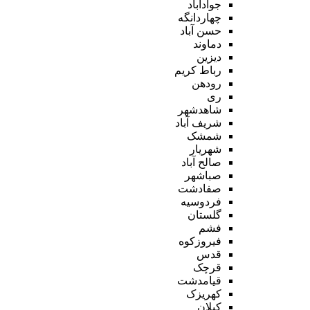
جوادآباد
چهاردانگه
حسن آباد
دماوند
دیزین
رباط کریم
رودهن
ری
شاهدشهر
شریف آباد
شمشک
شهریار
صالح آباد
صباشهر
صفادشت
فردوسیه
گلستان
فشم
فیروزکوه
قدس
قرچک
قیامدشت
کهریزک
کیلان