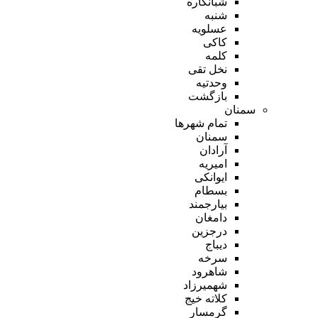
شبانکاره
شنبه
عسلویه
کاکی
کلمه
نخل تقی
وحدتیه
بازگشت
سمنان
تمام شهر‌ها
سمنان
آرادان
امیریه
ایوانکی
بسطام
بیارجمند
دامغان
درجزین
دیباج
سرخه
شاهرود
شهمیرزاد
کلاته خیج
گرمسار