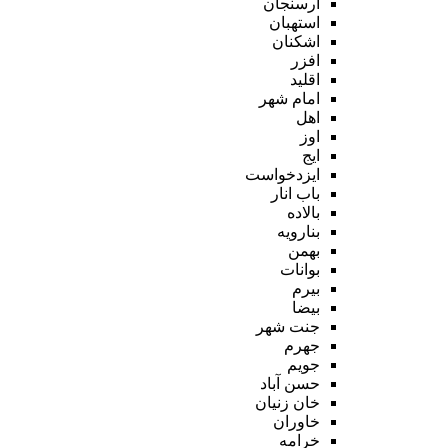
ارسنجان
استهبان
اشکنان
افزر
اقلید
امام شهر
اهل
اوز
ایج
ایزدخواست
باب انار
بالاده
بنارویه
بهمن
بوانات
بیرم
بیضا
جنت شهر
جهرم
جویم
حسن آباد
خان زنیان
خاوران
خرامه