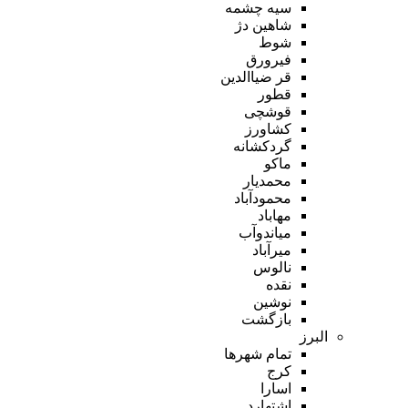
سیه چشمه
شاهین دژ
شوط
فیرورق
قر ضیاالدین
قطور
قوشچی
کشاورز
گردکشانه
ماکو
محمدیار
محمودآباد
مهاباد
میاندوآب
میرآباد
نالوس
نقده
نوشین
بازگشت
البرز
تمام شهر‌ها
کرج
اسارا
اشتهارد