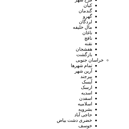
کیان
گندمان
گهرو
لردگان
مال خلیفه
ناغان
نافچ
نقنه
هفشجان
بازگشت
خراسان جنوبی
تمام شهر‌ها
آرین شهر
بیرجند
آیسک
ارسک
اسدیه
اسفدن
اسلامیه
بشرویه
حاجی آباد
خضری دشت بیاض
خوسف