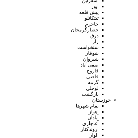
اسفراین
ایور
پیش قلعه
تیتکانلو
جاجرم
حصارگرمخان
درق
راز
سنخواست
شوقان
شیروان
صفی آباد
فاروج
قاضی
گرمه
لوجلی
بازگشت
خوزستان
تمام شهر‌ها
اهواز
آبادان
آغاجاری
اروندکنار
الوان