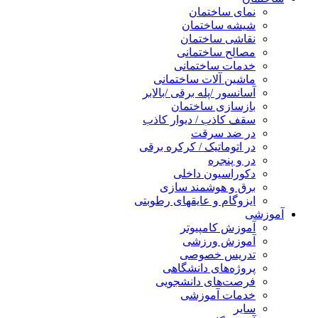
نمای ساختمان
شیشه ساختمان
نقاشی ساختمان
مصالح ساختمانی
خدمات ساختمانی
ماشین آلات ساختمانی
آسانسور /پله برقی /بالابر
بازسازی ساختمان
سقف کاذب / دیوار کاذب
در ضد سرقت
در اتوماتیک / کرکره برقی
در و پنجره
دکوراسیون داخلی
برق و هوشمند سازی
ایزوگام و عایقهای رطوبتی
آموزشی
آموزش کامپیوتر
آموزش ورزشی
تدریس خصوصی
پروژه‌های دانشگاهی
فرصت‌های دانشجویی
خدمات آموزشی
سایر