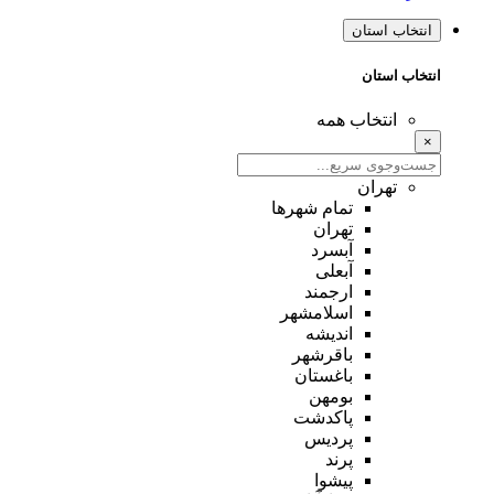
انتخاب استان
انتخاب استان
انتخاب همه
×
تهران
تمام شهر‌ها
تهران
آبسرد
آبعلی
ارجمند
اسلامشهر
اندیشه
باقرشهر
باغستان
بومهن
پاکدشت
پردیس
پرند
پیشوا