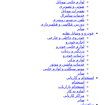
لوازم جانبی موبایل
صوتی و تصویری
تعمیرات موبایل
خدمات سانترال
تلفن بی‌سیم رومیزی
دوربین عکاسی و فیلمبرداری
سایر
خودرو و وسایل نقلیه
خودروی داخلی و خارجی
اجاره خودرو
لوازم جانبی خودرو
دزدگیر و ردیاب
تزئینات خودرو
لوازم یدکی
خدمات ماشین و موتور
موتورسیکلت و لوازم جانبی
سایر
استخدام و کاریابی
استخدام
استخدام بازاریاب
آماده به کار
مراکز کاریابی
سایر
ساختمان