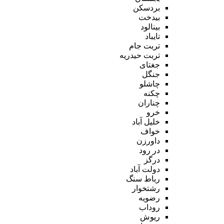
بردسکن
بیدخت
بینالود
تایباد
تربت جام
تربت حیدریه
جغتای
جنگل
چاشلو
چکنه
چناران
خرو
خلیل آباد
خواف
داورزن
در رود
درگز
دولت آباد
رباط سنگ
رشتخوار
رضویه
روداب
ریوش