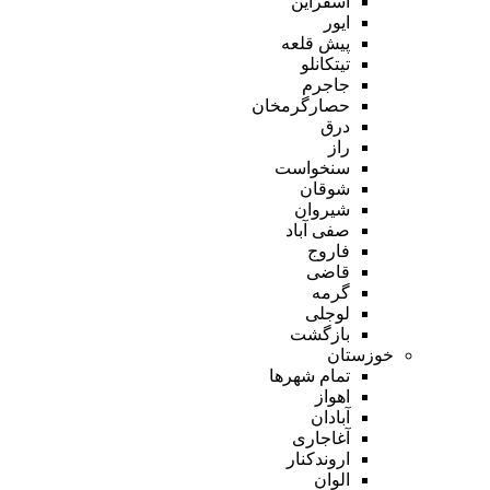
اسفراین
ایور
پیش قلعه
تیتکانلو
جاجرم
حصارگرمخان
درق
راز
سنخواست
شوقان
شیروان
صفی آباد
فاروج
قاضی
گرمه
لوجلی
بازگشت
خوزستان
تمام شهر‌ها
اهواز
آبادان
آغاجاری
اروندکنار
الوان