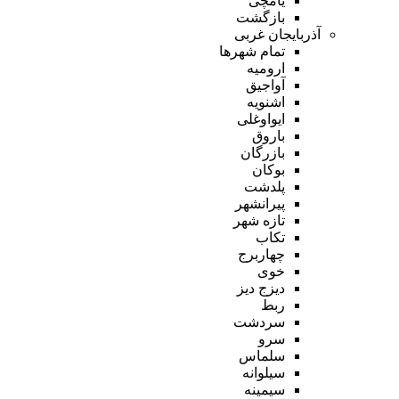
یامچی
بازگشت
آذربایجان غربی
تمام شهر‌ها
ارومیه
آواجیق
اشنویه
ایواوغلی
باروق
بازرگان
بوکان
پلدشت
پیرانشهر
تازه شهر
تکاب
چهاربرج
خوی
دیزج دیز
ربط
سردشت
سرو
سلماس
سیلوانه
سیمینه