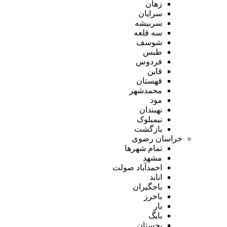
زهان
سرایان
سربیشه
سه قلعه
شوسف
طبس
فردوس
قاین
قهستان
محمدشهر
مود
نهبندان
نیمبلوک
بازگشت
خراسان رضوی
تمام شهر‌ها
مشهد
احمدآباد صولت
انابد
باجگیران
باخرز
بار
بایگ
بجستان