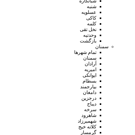
شبانکاره
شنبه
عسلویه
کاکی
کلمه
نخل تقی
وحدتیه
بازگشت
سمنان
تمام شهر‌ها
سمنان
آرادان
امیریه
ایوانکی
بسطام
بیارجمند
دامغان
درجزین
دیباج
سرخه
شاهرود
شهمیرزاد
کلاته خیج
گرمسار