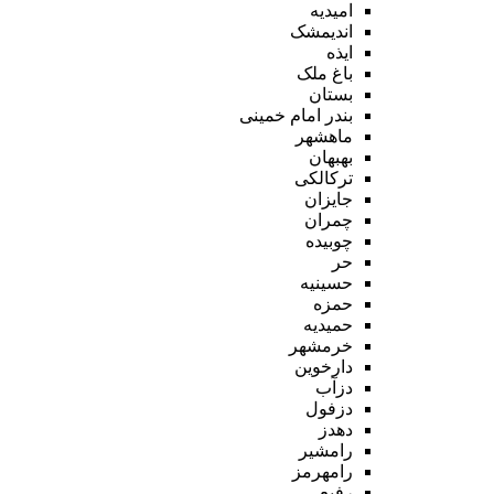
امیدیه
اندیمشک
ایذه
باغ ملک
بستان
بندر امام خمینی
ماهشهر
بهبهان
ترکالکی
جایزان
چمران
چوبیده
حر
حسینیه
حمزه
حمیدیه
خرمشهر
دارخوین
دزآب
دزفول
دهدز
رامشیر
رامهرمز
رفیع