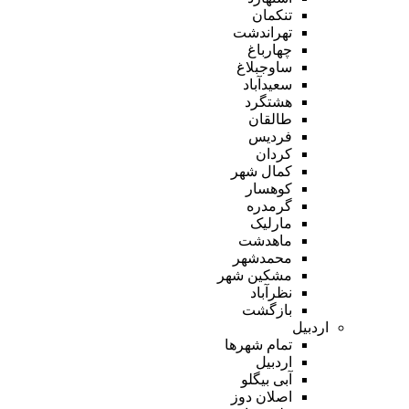
تنکمان
تهراندشت
چهارباغ
ساوجبلاغ
سعیدآباد
هشتگرد
طالقان
فردیس
کردان
کمال شهر
کوهسار
گرمدره
مارلیک
ماهدشت
محمدشهر
مشکین شهر
نظرآباد
بازگشت
اردبیل
تمام شهر‌ها
اردبیل
آبی بیگلو
اصلان دوز