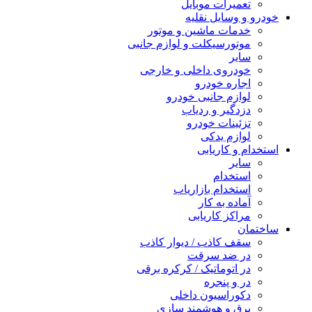
تعمیرات موبایل
خودرو و وسایل نقلیه
خدمات ماشین و موتور
موتورسیکلت و لوازم جانبی
سایر
خودروی داخلی و خارجی
اجاره خودرو
لوازم جانبی خودرو
دزدگیر و ردیاب
تزئینات خودرو
لوازم یدکی
استخدام و کاریابی
سایر
استخدام
استخدام بازاریاب
آماده به کار
مراکز کاریابی
ساختمان
سقف کاذب / دیوار کاذب
در ضد سرقت
در اتوماتیک / کرکره برقی
در و پنجره
دکوراسیون داخلی
برق و هوشمند سازی