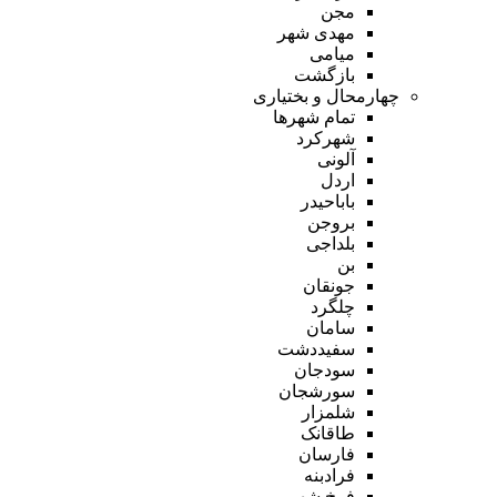
مجن
مهدی شهر
میامی
بازگشت
چهارمحال و بختیاری
تمام شهر‌ها
شهرکرد
آلونی
اردل
باباحیدر
بروجن
بلداجی
بن
جونقان
چلگرد
سامان
سفیددشت
سودجان
سورشجان
شلمزار
طاقانک
فارسان
فرادبنه
فرخ شهر