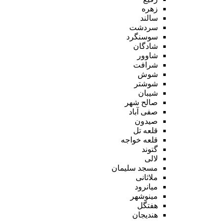
زهره
سالند
سردشت
سوسنگرد
شادگان
شاوور
شرافت
شوش
شوشتر
شیبان
صالح شهر
صفی آباد
صیدون
قلعه تل
قلعه خواجه
گتوند
لالی
مسجد سلیمان
ملاثانی
میانرود
مینوشهر
هفتگل
هندیجان