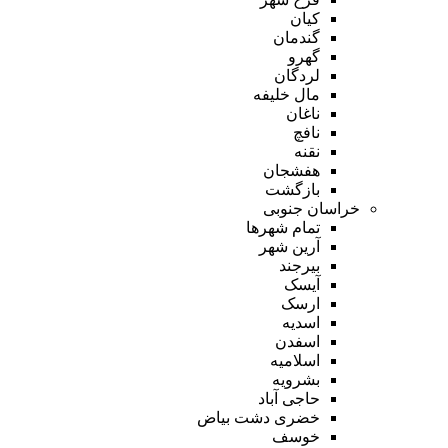
کیان
گندمان
گهرو
لردگان
مال خلیفه
ناغان
نافچ
نقنه
هفشجان
بازگشت
خراسان جنوبی
تمام شهر‌ها
آرین شهر
بیرجند
آیسک
ارسک
اسدیه
اسفدن
اسلامیه
بشرویه
حاجی آباد
خضری دشت بیاض
خوسف