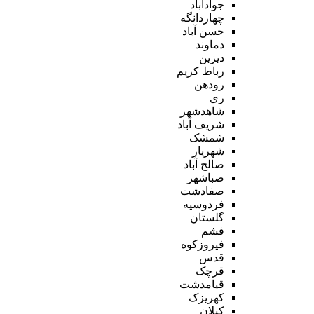
جوادآباد
چهاردانگه
حسن آباد
دماوند
دیزین
رباط کریم
رودهن
ری
شاهدشهر
شریف آباد
شمشک
شهریار
صالح آباد
صباشهر
صفادشت
فردوسیه
گلستان
فشم
فیروزکوه
قدس
قرچک
قیامدشت
کهریزک
کیلان