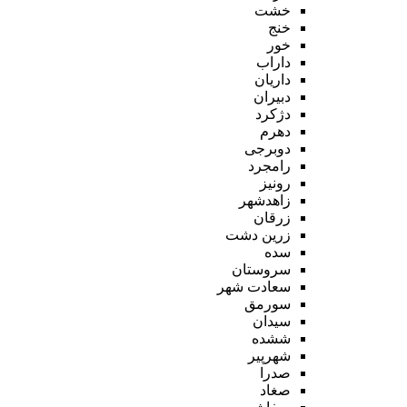
خشت
خنج
خور
داراب
داریان
دبیران
دژکرد
دهرم
دوبرجی
رامجرد
رونیز
زاهدشهر
زرقان
زرین دشت
سده
سروستان
سعادت شهر
سورمق
سیدان
ششده
شهرپیر
صدرا
صغاد