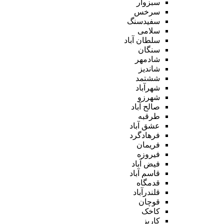
سبزوار
سرخس
سفیدسنگ
سلامی
سلطان آباد
سنگان
شادمهر
شاندیز
ششتمد
شهرآباد
شهرزو
صالح آباد
طرقبه
عشق آباد
فرهادگرد
فریمان
فیروزه
فیض آباد
قاسم آباد
قدمگاه
قلندرآباد
قوچان
کاخک
کاریز