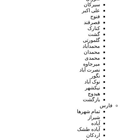
سیرکان
علی اکبر
فنوج
قصرقند
کنارک
گشت
گلمورتی
محمدآباد
محمدان
محمدی
میرجاوه
نصرت آباد
نگور
نوک آباد
نیکشهر
هیدوچ
بازگشت
فارس
تمام شهر‌ها
شیراز
آباده
آباده طشک
اردکان