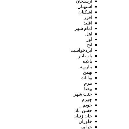
ارسنجان
استهبان
اشکنان
افزر
اقلید
امام شهر
اهل
اوز
ایج
ایزدخواست
باب انار
بالاده
بنارویه
بهمن
بوانات
بیرم
بیضا
جنت شهر
جهرم
جویم
حسن آباد
خان زنیان
خاوران
خرامه