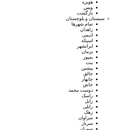
هویزه
ویس
بازگشت
سیستان و بلوچستان
تمام شهر‌ها
زاهدان
ادیمی
اسپکه
ایرانشهر
بزمان
بمپور
بنت
پیشین
جالق
چابهار
خاش
دوست محمد
راسک
زابل
زابلی
زهک
سراوان
سرباز
سوران