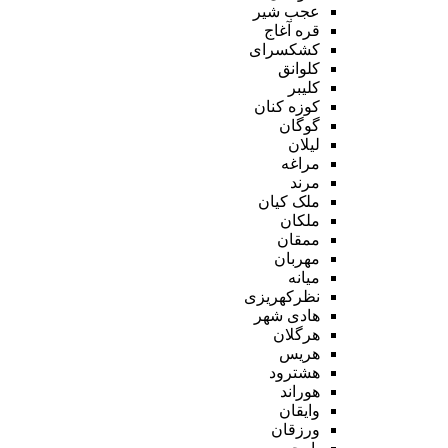
عجب شیر
قره آغاج
کشکسرای
کلوانق
کلیبر
کوزه کنان
گوگان
لیلان
مراغه
مرند
ملک کیان
ملکان
ممقان
مهربان
میانه
نظرکهریزی
هادی شهر
هرگلان
هریس
هشترود
هوراند
وایقان
ورزقان