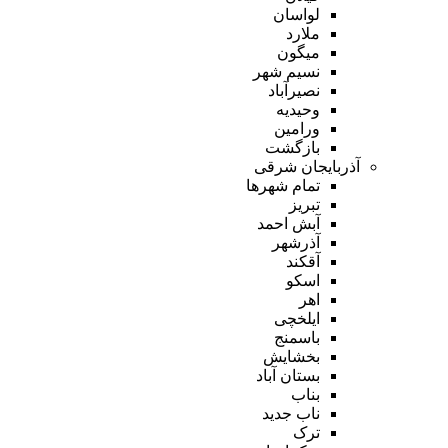
لواسان
ملارد
میگون
نسیم شهر
نصیرآباد
وحیدیه
ورامین
بازگشت
آذربایجان شرقی
تمام شهر‌ها
تبریز
آبش احمد
آذرشهر
آقکند
اسکو
اهر
ایلخچی
باسمنج
بخشایش
بستان آباد
بناب
ناب جدید
ترک