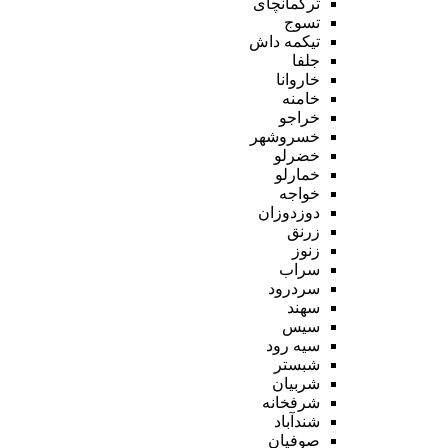
ترکمانچای
تسوج
تیکمه داش
جلفا
خاروانا
خامنه
خراجو
خسروشهر
خضرلو
خمارلو
خواجه
دوزدوزان
زرنق
زنوز
سراب
سردرود
سهند
سیس
سیه رود
شبستر
شربیان
شرفخانه
شندآباد
صوفیان