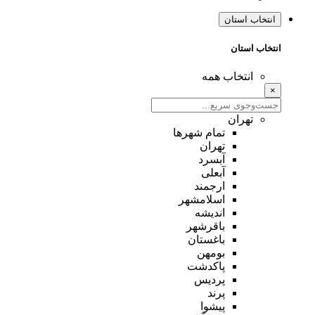
انتخاب استان
انتخاب استان
انتخاب همه
×
تهران
تمام شهر‌ها
تهران
آبسرد
آبعلی
ارجمند
اسلامشهر
اندیشه
باقرشهر
باغستان
بومهن
پاکدشت
پردیس
پرند
پیشوا