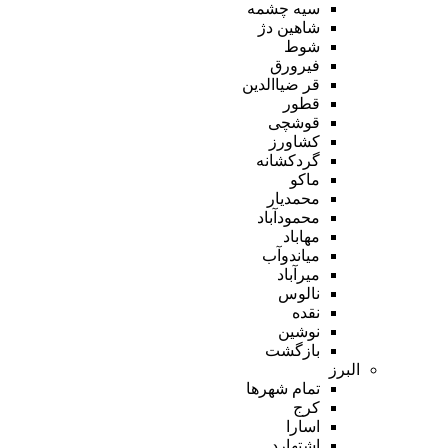
سیه چشمه
شاهین دژ
شوط
فیرورق
قر ضیاالدین
قطور
قوشچی
کشاورز
گردکشانه
ماکو
محمدیار
محمودآباد
مهاباد
میاندوآب
میرآباد
نالوس
نقده
نوشین
بازگشت
البرز
تمام شهر‌ها
کرج
اسارا
اشتهارد