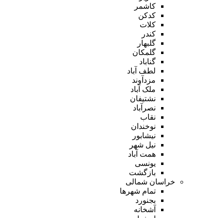
کاشمر
کدکن
کلات
کندر
گلبهار
گلمکان
گناباد
لطف آباد
مزدآوند
ملک آباد
نشتیفان
نصرآباد
نقاب
نوخندان
نیشابور
نیل شهر
همت آباد
یونسی
بازگشت
خراسان شمالی
تمام شهر‌ها
بجنورد
آشخانه