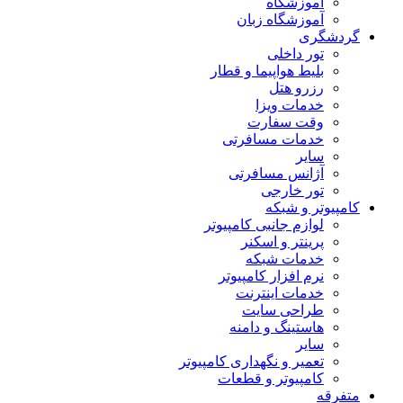
آموزشگاه
آموزشگاه زبان
گردشگری
تور داخلی
بلیط هواپیما و قطار
رزرو هتل
خدمات ویزا
وقت سفارت
خدمات مسافرتی
سایر
آژانس مسافرتی
تور خارجی
کامپیوتر و شبکه
لوازم جانبی کامپیوتر
پرینتر و اسکنر
خدمات شبکه
نرم افزار کامپیوتر
خدمات اینترنت
طراحی سایت
هاستینگ و دامنه
سایر
تعمیر و نگهداری کامپیوتر
کامپیوتر و قطعات
متفرقه