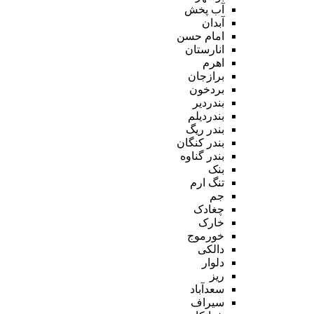
آب پخش
آبدان
امام حسن
انارستان
اهرم
برازجان
بردخون
بندردیر
بندردیلم
بندر ریگ
بندر کنگان
بندر گناوه
بنک
تنگ ارم
جم
چغادک
خارک
خورموج
دالکی
دلوار
ریز
سعدآباد
سیراف