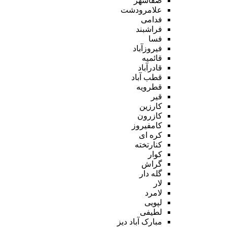
صفاشهر
علامرودشت
فدامی
فراشبند
فسا
فیروزآباد
قائمیه
قادرآباد
قطب آباد
قطرویه
قیر
کارزین
کازرون
کامفیروز
کره ای
کنارتخته
کوار
گراش
گله دار
لار
لامرد
لپویی
لطیفی
مبارک آباد دیز