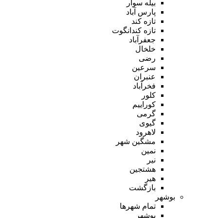
بیله سوار
پارس آباد
تازه کند
تازه کندانگوت
جعفرآباد
خلخال
رضی
سرعین
عنبران
فخرآباد
کلور
کوراییم
گرمی
گیوی
لاهرود
مشگین شهر
نمین
نیر
هشتجین
هیر
بازگشت
بوشهر
تمام شهر‌ها
بوشهر