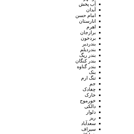
آب پخش
آبدان
امام حسن
انارستان
اهرم
برازجان
بردخون
بندردیر
بندردیلم
بندر ریگ
بندر کنگان
بندر گناوه
بنک
تنگ ارم
جم
چغادک
خارک
خورموج
دالکی
دلوار
ریز
سعدآباد
سیراف