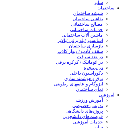
سایر
ساختمان
شیشه ساختمان
نقاشی ساختمان
مصالح ساختمانی
خدمات ساختمانی
ماشین آلات ساختمانی
آسانسور /پله برقی /بالابر
بازسازی ساختمان
سقف کاذب / دیوار کاذب
در ضد سرقت
در اتوماتیک / کرکره برقی
در و پنجره
دکوراسیون داخلی
برق و هوشمند سازی
ایزوگام و عایقهای رطوبتی
نمای ساختمان
آموزشی
آموزش ورزشی
تدریس خصوصی
پروژه‌های دانشگاهی
فرصت‌های دانشجویی
خدمات آموزشی
سایر