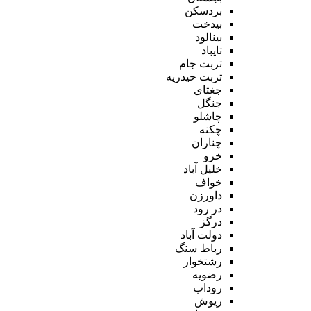
بردسکن
بیدخت
بینالود
تایباد
تربت جام
تربت حیدریه
جغتای
جنگل
چاشلو
چکنه
چناران
خرو
خلیل آباد
خواف
داورزن
در رود
درگز
دولت آباد
رباط سنگ
رشتخوار
رضویه
روداب
ریوش