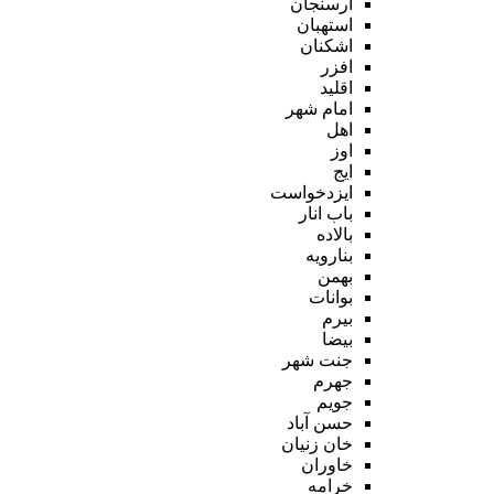
ارسنجان
استهبان
اشکنان
افزر
اقلید
امام شهر
اهل
اوز
ایج
ایزدخواست
باب انار
بالاده
بنارویه
بهمن
بوانات
بیرم
بیضا
جنت شهر
جهرم
جویم
حسن آباد
خان زنیان
خاوران
خرامه