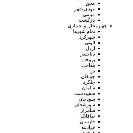
مجن
مهدی شهر
میامی
بازگشت
چهارمحال و بختیاری
تمام شهر‌ها
شهرکرد
آلونی
اردل
باباحیدر
بروجن
بلداجی
بن
جونقان
چلگرد
سامان
سفیددشت
سودجان
سورشجان
شلمزار
طاقانک
فارسان
فرادبنه
فرخ شهر