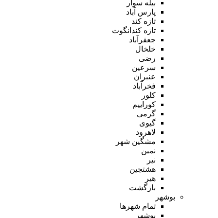
بیله سوار
پارس آباد
تازه کند
تازه کندانگوت
جعفرآباد
خلخال
رضی
سرعین
عنبران
فخرآباد
کلور
کوراییم
گرمی
گیوی
لاهرود
مشگین شهر
نمین
نیر
هشتجین
هیر
بازگشت
بوشهر
تمام شهر‌ها
بوشهر