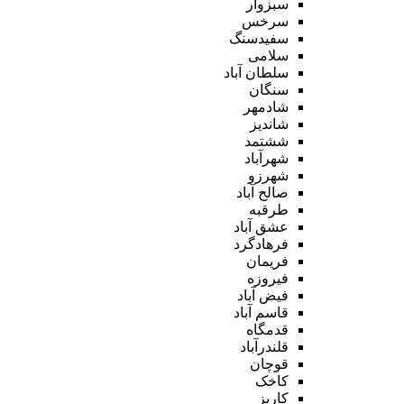
سبزوار
سرخس
سفیدسنگ
سلامی
سلطان آباد
سنگان
شادمهر
شاندیز
ششتمد
شهرآباد
شهرزو
صالح آباد
طرقبه
عشق آباد
فرهادگرد
فریمان
فیروزه
فیض آباد
قاسم آباد
قدمگاه
قلندرآباد
قوچان
کاخک
کاریز