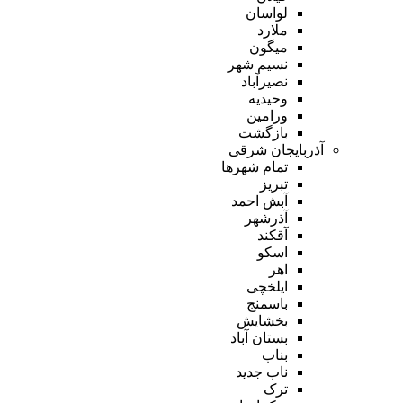
لواسان
ملارد
میگون
نسیم شهر
نصیرآباد
وحیدیه
ورامین
بازگشت
آذربایجان شرقی
تمام شهر‌ها
تبریز
آبش احمد
آذرشهر
آقکند
اسکو
اهر
ایلخچی
باسمنج
بخشایش
بستان آباد
بناب
ناب جدید
ترک