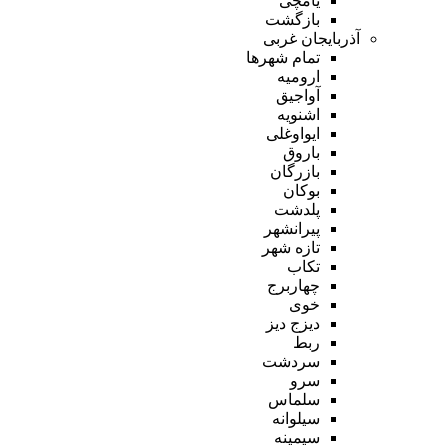
یامچی
بازگشت
آذربایجان غربی
تمام شهر‌ها
ارومیه
آواجیق
اشنویه
ایواوغلی
باروق
بازرگان
بوکان
پلدشت
پیرانشهر
تازه شهر
تکاب
چهاربرج
خوی
دیزج دیز
ربط
سردشت
سرو
سلماس
سیلوانه
سیمینه