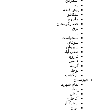
اسفراین
ایور
پیش قلعه
تیتکانلو
جاجرم
حصارگرمخان
درق
راز
سنخواست
شوقان
شیروان
صفی آباد
فاروج
قاضی
گرمه
لوجلی
بازگشت
خوزستان
تمام شهر‌ها
اهواز
آبادان
آغاجاری
اروندکنار
الوان