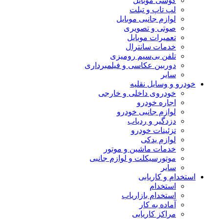
گوشی موبایل
لپ تاپ و تبلت
لوازم جانبی موبایل
صوتی و تصویری
تعمیرات موبایل
خدمات سانترال
تلفن بی‌سیم رومیزی
دوربین عکاسی و فیلمبرداری
سایر
خودرو و وسایل نقلیه
خودروی داخلی و خارجی
اجاره خودرو
لوازم جانبی خودرو
دزدگیر و ردیاب
تزئینات خودرو
لوازم یدکی
خدمات ماشین و موتور
موتورسیکلت و لوازم جانبی
سایر
استخدام و کاریابی
استخدام
استخدام بازاریاب
آماده به کار
مراکز کاریابی