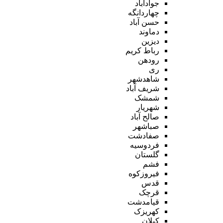
جوادآباد
چهاردانگه
حسن آباد
دماوند
دیزین
رباط کریم
رودهن
ری
شاهدشهر
شریف آباد
شمشک
شهریار
صالح آباد
صباشهر
صفادشت
فردوسیه
گلستان
فشم
فیروزکوه
قدس
قرچک
قیامدشت
کهریزک
کیلان