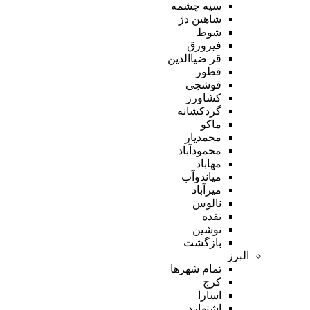
سیه چشمه
شاهین دژ
شوط
فیرورق
قر ضیاالدین
قطور
قوشچی
کشاورز
گردکشانه
ماکو
محمدیار
محمودآباد
مهاباد
میاندوآب
میرآباد
نالوس
نقده
نوشین
بازگشت
البرز
تمام شهر‌ها
کرج
اسارا
اشتهارد