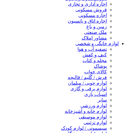
اجاره اداری و تجاری
فروش مسکونی
اجاره مسکونی
اجاره اتاق و پانسیون
زمین و باغ
ملک صنعتی
مشاور املاک
لوازم خانگی و شخصی
تصفیه آب و هوا
کیف و کفش
مجله و کتاب
پوشاک
کالای خواب
فرش / گلیم / قالیچه
لوازم چوبی / مبلمان
لوازم برقی و گازی
اسباب بازی
سایر
لوازم ورزشی
لوازم خانه و آشپزخانه
لوازم موسیقی
لوازم تزئینی
سیسمونی / لوازم کودک