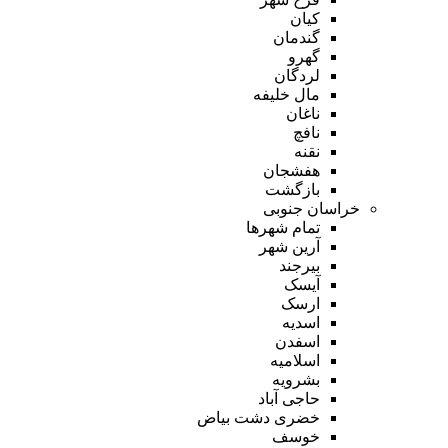
کیان
گندمان
گهرو
لردگان
مال خلیفه
ناغان
نافچ
نقنه
هفشجان
بازگشت
خراسان جنوبی
تمام شهر‌ها
آرین شهر
بیرجند
آیسک
ارسک
اسدیه
اسفدن
اسلامیه
بشرویه
حاجی آباد
خضری دشت بیاض
خوسف