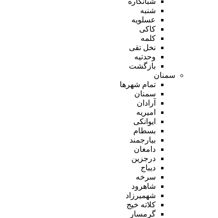
شبانکاره
شنبه
عسلویه
کاکی
کلمه
نخل تقی
وحدتیه
بازگشت
سمنان
تمام شهر‌ها
سمنان
آرادان
امیریه
ایوانکی
بسطام
بیارجمند
دامغان
درجزین
دیباج
سرخه
شاهرود
شهمیرزاد
کلاته خیج
گرمسار