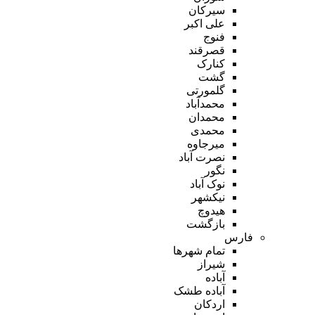
سیرکان
علی اکبر
فنوج
قصرقند
کنارک
گشت
گلمورتی
محمدآباد
محمدان
محمدی
میرجاوه
نصرت آباد
نگور
نوک آباد
نیکشهر
هیدوچ
بازگشت
فارس
تمام شهر‌ها
شیراز
آباده
آباده طشک
اردکان