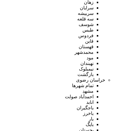
زهان
سرایان
سربیشه
سه قلعه
شوسف
طبس
فردوس
قاین
قهستان
محمدشهر
مود
نهبندان
نیمبلوک
بازگشت
خراسان رضوی
تمام شهر‌ها
مشهد
احمدآباد صولت
انابد
باجگیران
باخرز
بار
بایگ
بجستان