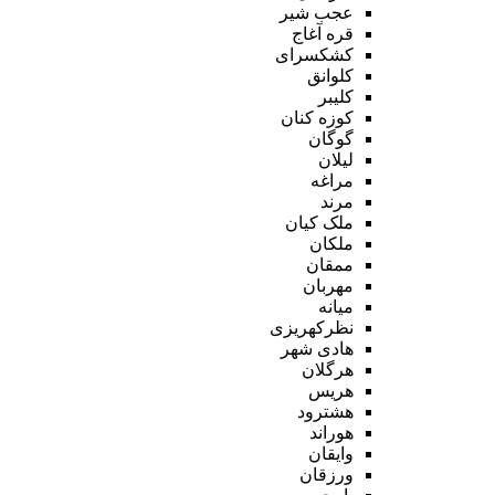
عجب شیر
قره آغاج
کشکسرای
کلوانق
کلیبر
کوزه کنان
گوگان
لیلان
مراغه
مرند
ملک کیان
ملکان
ممقان
مهربان
میانه
نظرکهریزی
هادی شهر
هرگلان
هریس
هشترود
هوراند
وایقان
ورزقان