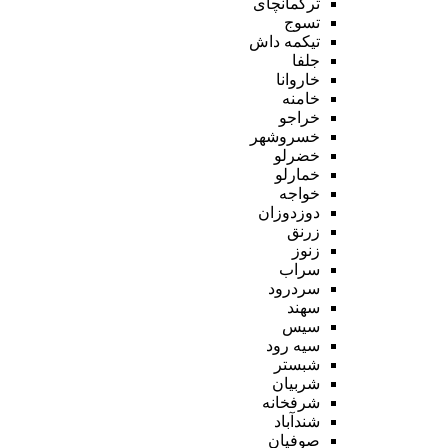
ترکمانچای
تسوج
تیکمه داش
جلفا
خاروانا
خامنه
خراجو
خسروشهر
خضرلو
خمارلو
خواجه
دوزدوزان
زرنق
زنوز
سراب
سردرود
سهند
سیس
سیه رود
شبستر
شربیان
شرفخانه
شندآباد
صوفیان