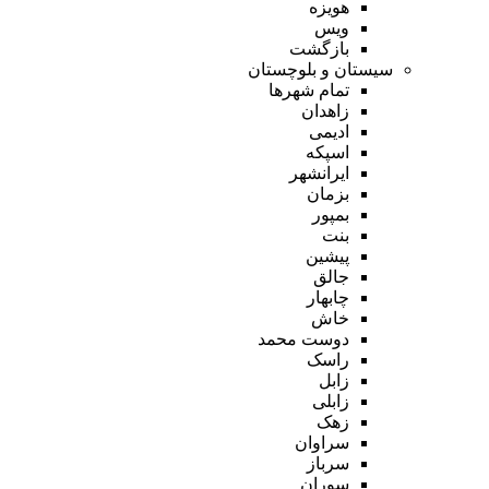
هویزه
ویس
بازگشت
سیستان و بلوچستان
تمام شهر‌ها
زاهدان
ادیمی
اسپکه
ایرانشهر
بزمان
بمپور
بنت
پیشین
جالق
چابهار
خاش
دوست محمد
راسک
زابل
زابلی
زهک
سراوان
سرباز
سوران