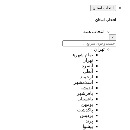
انتخاب استان
انتخاب استان
انتخاب همه
×
تهران
تمام شهر‌ها
تهران
آبسرد
آبعلی
ارجمند
اسلامشهر
اندیشه
باقرشهر
باغستان
بومهن
پاکدشت
پردیس
پرند
پیشوا