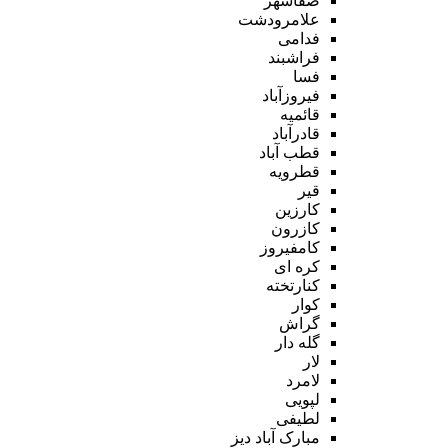
صفاشهر
علامرودشت
فدامی
فراشبند
فسا
فیروزآباد
قائمیه
قادرآباد
قطب آباد
قطرویه
قیر
کارزین
کازرون
کامفیروز
کره ای
کنارتخته
کوار
گراش
گله دار
لار
لامرد
لپویی
لطیفی
مبارک آباد دیز