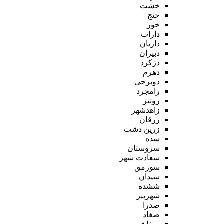
خشت
خنج
خور
داراب
داریان
دبیران
دژکرد
دهرم
دوبرجی
رامجرد
رونیز
زاهدشهر
زرقان
زرین دشت
سده
سروستان
سعادت شهر
سورمق
سیدان
ششده
شهرپیر
صدرا
صغاد