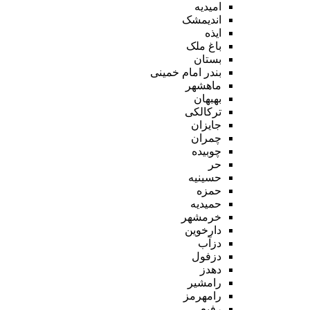
امیدیه
اندیمشک
ایذه
باغ ملک
بستان
بندر امام خمینی
ماهشهر
بهبهان
ترکالکی
جایزان
چمران
چوبیده
حر
حسینیه
حمزه
حمیدیه
خرمشهر
دارخوین
دزآب
دزفول
دهدز
رامشیر
رامهرمز
رفیع