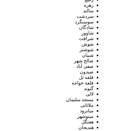
زهره
سالند
سردشت
سوسنگرد
شادگان
شاوور
شرافت
شوش
شوشتر
شیبان
صالح شهر
صفی آباد
صیدون
قلعه تل
قلعه خواجه
گتوند
لالی
مسجد سلیمان
ملاثانی
میانرود
مینوشهر
هفتگل
هندیجان