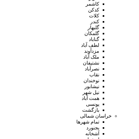
کاشمر
کدکن
کلات
کندر
گلبهار
گلمکان
گناباد
لطف آباد
مزدآوند
ملک آباد
نشتیفان
نصرآباد
نقاب
نوخندان
نیشابور
نیل شهر
همت آباد
یونسی
بازگشت
خراسان شمالی
تمام شهر‌ها
بجنورد
آشخانه