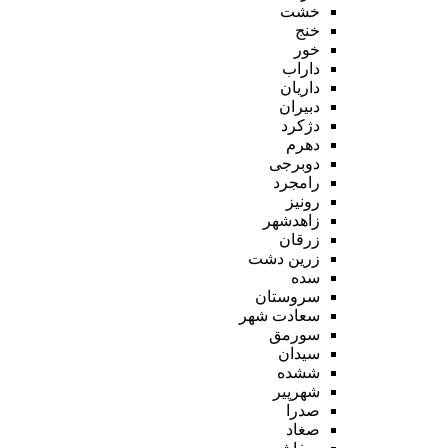
خشت
خنج
خور
داراب
داریان
دبیران
دژکرد
دهرم
دوبرجی
رامجرد
رونیز
زاهدشهر
زرقان
زرین دشت
سده
سروستان
سعادت شهر
سورمق
سیدان
ششده
شهرپیر
صدرا
صغاد