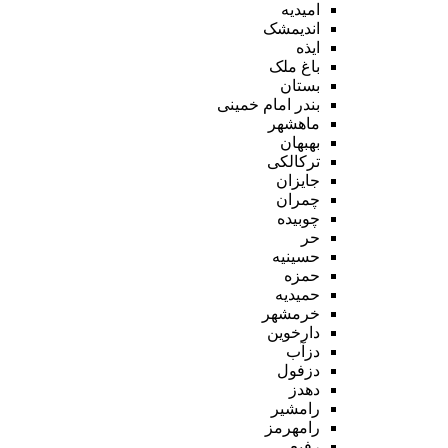
امیدیه
اندیمشک
ایذه
باغ ملک
بستان
بندر امام خمینی
ماهشهر
بهبهان
ترکالکی
جایزان
چمران
چوبیده
حر
حسینیه
حمزه
حمیدیه
خرمشهر
دارخوین
دزآب
دزفول
دهدز
رامشیر
رامهرمز
رفیع