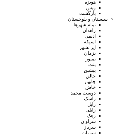
هویزه
ویس
بازگشت
سیستان و بلوچستان
تمام شهر‌ها
زاهدان
ادیمی
اسپکه
ایرانشهر
بزمان
بمپور
بنت
پیشین
جالق
چابهار
خاش
دوست محمد
راسک
زابل
زابلی
زهک
سراوان
سرباز
سوران