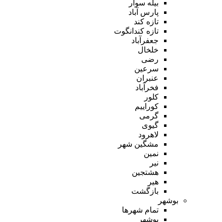
بیله سوار
پارس آباد
تازه کند
تازه کندانگوت
جعفرآباد
خلخال
رضی
سرعین
عنبران
فخرآباد
کلور
کوراییم
گرمی
گیوی
لاهرود
مشگین شهر
نمین
نیر
هشتجین
هیر
بازگشت
بوشهر
تمام شهر‌ها
بوشهر