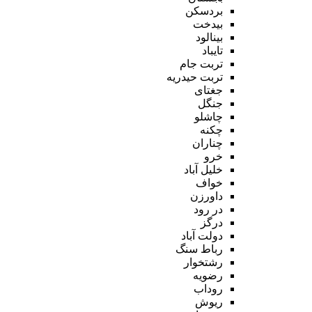
بردسکن
بیدخت
بینالود
تایباد
تربت جام
تربت حیدریه
جغتای
جنگل
چاشلو
چکنه
چناران
خرو
خلیل آباد
خواف
داورزن
در رود
درگز
دولت آباد
رباط سنگ
رشتخوار
رضویه
روداب
ریوش