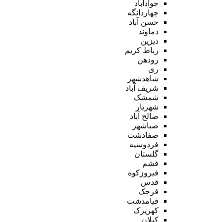
جوادآباد
چهاردانگه
حسن آباد
دماوند
دیزین
رباط کریم
رودهن
ری
شاهدشهر
شریف آباد
شمشک
شهریار
صالح آباد
صباشهر
صفادشت
فردوسیه
گلستان
فشم
فیروزکوه
قدس
قرچک
قیامدشت
کهریزک
کیلان