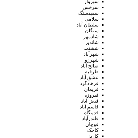
سبزوار
سرخس
سفیدسنگ
سلامی
سلطان آباد
سنگان
شادمهر
شاندیز
ششتمد
شهرآباد
شهرزو
صالح آباد
طرقبه
عشق آباد
فرهادگرد
فریمان
فیروزه
فیض آباد
قاسم آباد
قدمگاه
قلندرآباد
قوچان
کاخک
کاریز