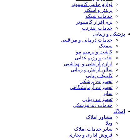
لوازم جانبی کامپیوتر
پرینتر و اسکنر
خدمات شبکه
نرم افزار کامپیوتر
خدمات اینترنت
پزشکی و زیبایی
خدمات درمانی و مراقبتی
سمعک
کاشت و ترمیم مو
تغذیه و رژیم غذایی
لوازم آرایشی و بهداشتی
سالن آرایش و زیبایی
کلینیک زیبایی
تجهیزات پزشکی
تجهیزات آزمایشگاهی
سایر
تجهیزات زیبایی
خدمات دندانپزشکی
املاک
مشاور املاک
ویلا
سایر خدمات املاک
فروش اداری و تجاری