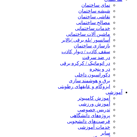
نمای ساختمان
شیشه ساختمان
نقاشی ساختمان
مصالح ساختمانی
خدمات ساختمانی
ماشین آلات ساختمانی
آسانسور /پله برقی /بالابر
بازسازی ساختمان
سقف کاذب / دیوار کاذب
در ضد سرقت
در اتوماتیک / کرکره برقی
در و پنجره
دکوراسیون داخلی
برق و هوشمند سازی
ایزوگام و عایقهای رطوبتی
آموزشی
آموزش کامپیوتر
آموزش ورزشی
تدریس خصوصی
پروژه‌های دانشگاهی
فرصت‌های دانشجویی
خدمات آموزشی
سایر