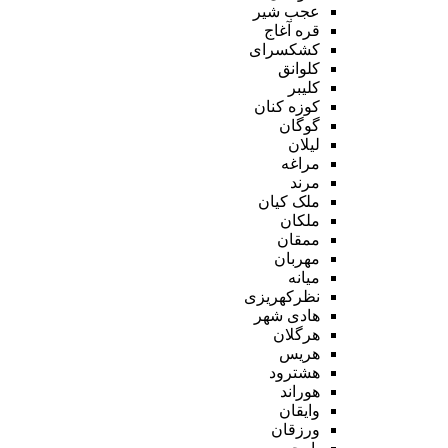
عجب شیر
قره آغاج
کشکسرای
کلوانق
کلیبر
کوزه کنان
گوگان
لیلان
مراغه
مرند
ملک کیان
ملکان
ممقان
مهربان
میانه
نظرکهریزی
هادی شهر
هرگلان
هریس
هشترود
هوراند
وایقان
ورزقان