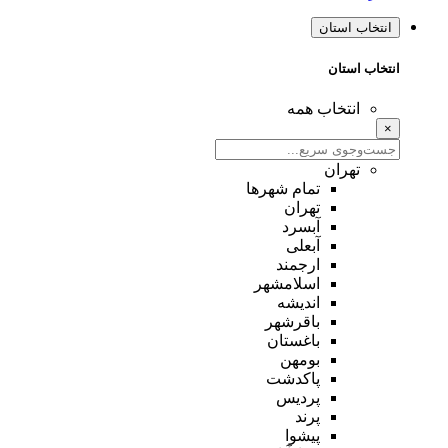
انتخاب استان
انتخاب استان
انتخاب همه
×
تهران
تمام شهر‌ها
تهران
آبسرد
آبعلی
ارجمند
اسلامشهر
اندیشه
باقرشهر
باغستان
بومهن
پاکدشت
پردیس
پرند
پیشوا