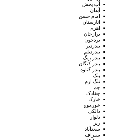
آب پخش
آبدان
امام حسن
انارستان
اهرم
برازجان
بردخون
بندردیر
بندردیلم
بندر ریگ
بندر کنگان
بندر گناوه
بنک
تنگ ارم
جم
چغادک
خارک
خورموج
دالکی
دلوار
ریز
سعدآباد
سیراف