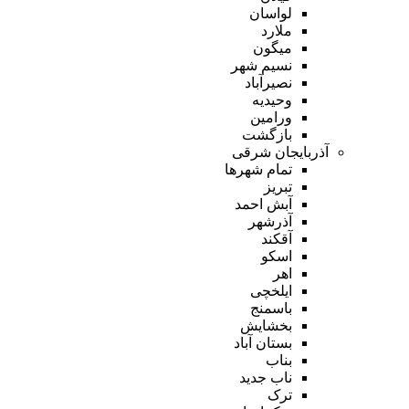
لواسان
ملارد
میگون
نسیم شهر
نصیرآباد
وحیدیه
ورامین
بازگشت
آذربایجان شرقی
تمام شهر‌ها
تبریز
آبش احمد
آذرشهر
آقکند
اسکو
اهر
ایلخچی
باسمنج
بخشایش
بستان آباد
بناب
ناب جدید
ترک