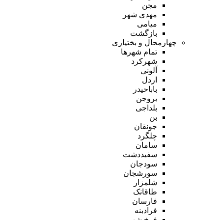
مجن
مهدی شهر
میامی
بازگشت
چهارمحال و بختیاری
تمام شهر‌ها
شهرکرد
آلونی
اردل
باباحیدر
بروجن
بلداجی
بن
جونقان
چلگرد
سامان
سفیددشت
سودجان
سورشجان
شلمزار
طاقانک
فارسان
فرادبنه
فرخ شهر