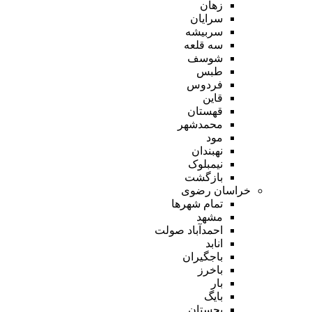
زهان
سرایان
سربیشه
سه قلعه
شوسف
طبس
فردوس
قاین
قهستان
محمدشهر
مود
نهبندان
نیمبلوک
بازگشت
خراسان رضوی
تمام شهر‌ها
مشهد
احمدآباد صولت
انابد
باجگیران
باخرز
بار
بایگ
بجستان