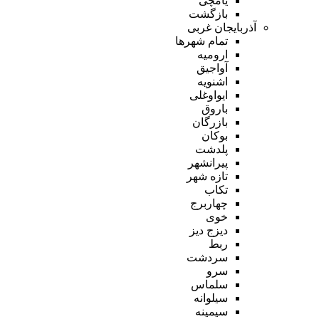
یامچی
بازگشت
آذربایجان غربی
تمام شهر‌ها
ارومیه
آواجیق
اشنویه
ایواوغلی
باروق
بازرگان
بوکان
پلدشت
پیرانشهر
تازه شهر
تکاب
چهاربرج
خوی
دیزج دیز
ربط
سردشت
سرو
سلماس
سیلوانه
سیمینه