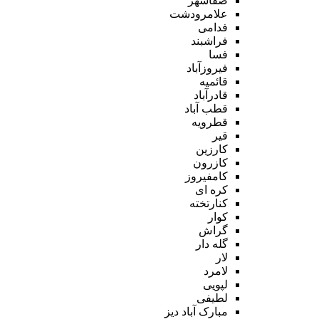
صفاشهر
علامرودشت
فدامی
فراشبند
فسا
فیروزآباد
قائمیه
قادرآباد
قطب آباد
قطرویه
قیر
کارزین
کازرون
کامفیروز
کره ای
کنارتخته
کوار
گراش
گله دار
لار
لامرد
لپویی
لطیفی
مبارک آباد دیز