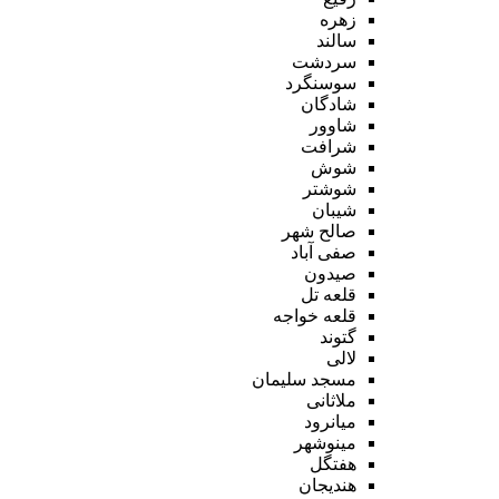
زهره
سالند
سردشت
سوسنگرد
شادگان
شاوور
شرافت
شوش
شوشتر
شیبان
صالح شهر
صفی آباد
صیدون
قلعه تل
قلعه خواجه
گتوند
لالی
مسجد سلیمان
ملاثانی
میانرود
مینوشهر
هفتگل
هندیجان