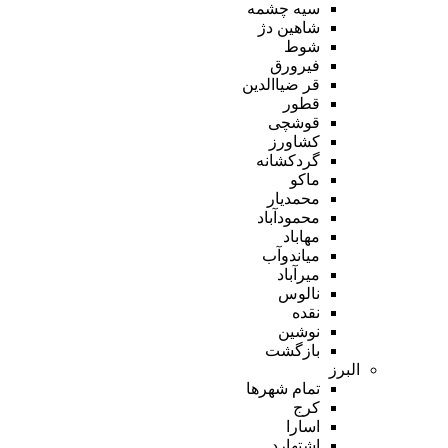
سیه چشمه
شاهین دژ
شوط
فیرورق
قر ضیاالدین
قطور
قوشچی
کشاورز
گردکشانه
ماکو
محمدیار
محمودآباد
مهاباد
میاندوآب
میرآباد
نالوس
نقده
نوشین
بازگشت
البرز
تمام شهر‌ها
کرج
اسارا
اشتهارد