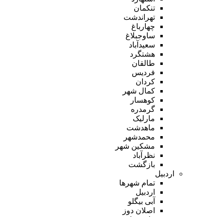
تنکمان
تهراندشت
چهارباغ
ساوجبلاغ
سعیدآباد
هشتگرد
طالقان
فردیس
کردان
کمال شهر
کوهسار
گرمدره
مارلیک
ماهدشت
محمدشهر
مشکین شهر
نظرآباد
بازگشت
اردبیل
تمام شهر‌ها
اردبیل
آبی بیگلو
اصلان دوز