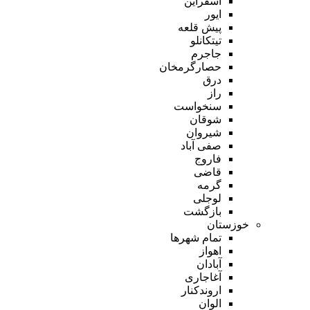
اسفراین
ایور
پیش قلعه
تیتکانلو
جاجرم
حصارگرمخان
درق
راز
سنخواست
شوقان
شیروان
صفی آباد
فاروج
قاضی
گرمه
لوجلی
بازگشت
خوزستان
تمام شهر‌ها
اهواز
آبادان
آغاجاری
اروندکنار
الوان