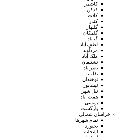
کاشمر
کدکن
کلات
کندر
گلبهار
گلمکان
گناباد
لطف آباد
مزدآوند
ملک آباد
نشتیفان
نصرآباد
نقاب
نوخندان
نیشابور
نیل شهر
همت آباد
یونسی
بازگشت
خراسان شمالی
تمام شهر‌ها
بجنورد
آشخانه