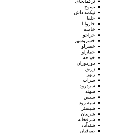
ترکمانچای
تسوج
تیکمه داش
جلفا
خاروانا
خامنه
خراجو
خسروشهر
خضرلو
خمارلو
خواجه
دوزدوزان
زرنق
زنوز
سراب
سردرود
سهند
سیس
سیه رود
شبستر
شربیان
شرفخانه
شندآباد
صوفیان