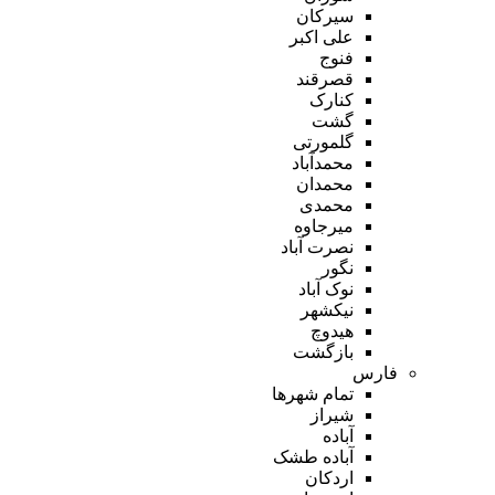
سیرکان
علی اکبر
فنوج
قصرقند
کنارک
گشت
گلمورتی
محمدآباد
محمدان
محمدی
میرجاوه
نصرت آباد
نگور
نوک آباد
نیکشهر
هیدوچ
بازگشت
فارس
تمام شهر‌ها
شیراز
آباده
آباده طشک
اردکان