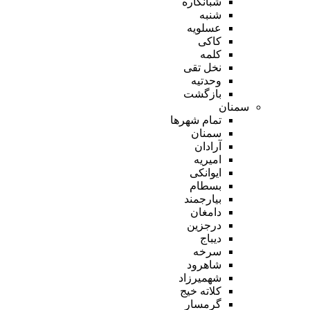
شبانکاره
شنبه
عسلویه
کاکی
کلمه
نخل تقی
وحدتیه
بازگشت
سمنان
تمام شهر‌ها
سمنان
آرادان
امیریه
ایوانکی
بسطام
بیارجمند
دامغان
درجزین
دیباج
سرخه
شاهرود
شهمیرزاد
کلاته خیج
گرمسار