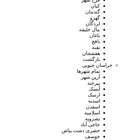
کیان
گندمان
گهرو
لردگان
مال خلیفه
ناغان
نافچ
نقنه
هفشجان
بازگشت
خراسان جنوبی
تمام شهر‌ها
آرین شهر
بیرجند
آیسک
ارسک
اسدیه
اسفدن
اسلامیه
بشرویه
حاجی آباد
خضری دشت بیاض
خوسف