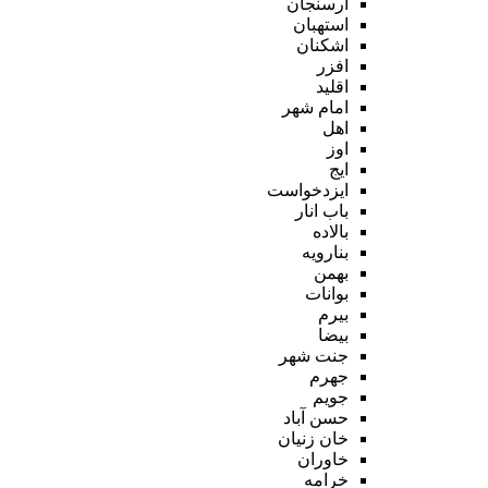
ارسنجان
استهبان
اشکنان
افزر
اقلید
امام شهر
اهل
اوز
ایج
ایزدخواست
باب انار
بالاده
بنارویه
بهمن
بوانات
بیرم
بیضا
جنت شهر
جهرم
جویم
حسن آباد
خان زنیان
خاوران
خرامه