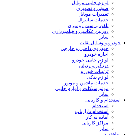
لوازم جانبی موبایل
صوتی و تصویری
تعمیرات موبایل
خدمات سانترال
تلفن بی‌سیم رومیزی
دوربین عکاسی و فیلمبرداری
سایر
خودرو و وسایل نقلیه
خودروی داخلی و خارجی
اجاره خودرو
لوازم جانبی خودرو
دزدگیر و ردیاب
تزئینات خودرو
لوازم یدکی
خدمات ماشین و موتور
موتورسیکلت و لوازم جانبی
سایر
استخدام و کاریابی
استخدام
استخدام بازاریاب
آماده به کار
مراکز کاریابی
سایر
ساختمان