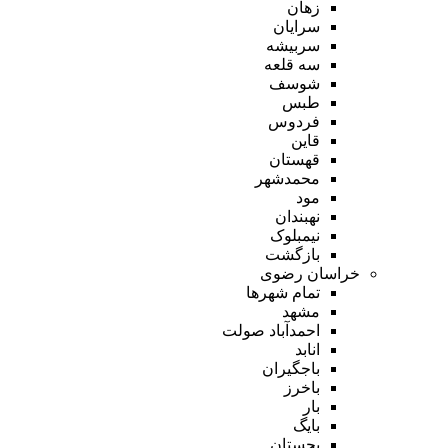
زهان
سرایان
سربیشه
سه قلعه
شوسف
طبس
فردوس
قاین
قهستان
محمدشهر
مود
نهبندان
نیمبلوک
بازگشت
خراسان رضوی
تمام شهر‌ها
مشهد
احمدآباد صولت
انابد
باجگیران
باخرز
بار
بایگ
بجستان