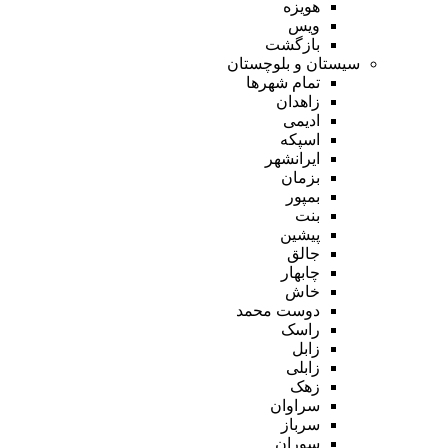
هویزه
ویس
بازگشت
سیستان و بلوچستان
تمام شهر‌ها
زاهدان
ادیمی
اسپکه
ایرانشهر
بزمان
بمپور
بنت
پیشین
جالق
چابهار
خاش
دوست محمد
راسک
زابل
زابلی
زهک
سراوان
سرباز
سوران