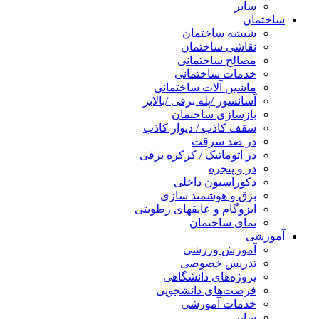
سایر
ساختمان
شیشه ساختمان
نقاشی ساختمان
مصالح ساختمانی
خدمات ساختمانی
ماشین آلات ساختمانی
آسانسور /پله برقی /بالابر
بازسازی ساختمان
سقف کاذب / دیوار کاذب
در ضد سرقت
در اتوماتیک / کرکره برقی
در و پنجره
دکوراسیون داخلی
برق و هوشمند سازی
ایزوگام و عایقهای رطوبتی
نمای ساختمان
آموزشی
آموزش ورزشی
تدریس خصوصی
پروژه‌های دانشگاهی
فرصت‌های دانشجویی
خدمات آموزشی
سایر