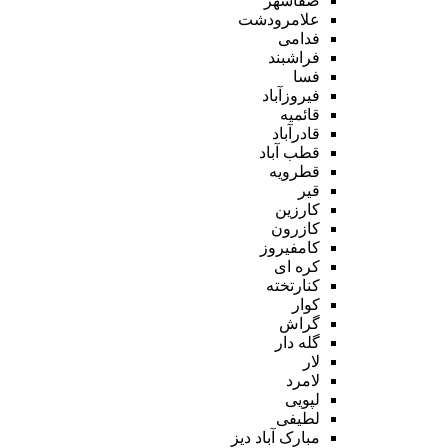
صفاشهر
علامرودشت
فدامی
فراشبند
فسا
فیروزآباد
قائمیه
قادرآباد
قطب آباد
قطرویه
قیر
کارزین
کازرون
کامفیروز
کره ای
کنارتخته
کوار
گراش
گله دار
لار
لامرد
لپویی
لطیفی
مبارک آباد دیز