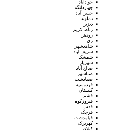
جوادآباد
چهاردانگه
حسن آباد
دماوند
دیزین
رباط کریم
رودهن
ری
شاهدشهر
شریف آباد
شمشک
شهریار
صالح آباد
صباشهر
صفادشت
فردوسیه
گلستان
فشم
فیروزکوه
قدس
قرچک
قیامدشت
کهریزک
کیلان