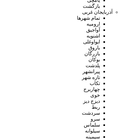
یامچی
بازگشت
آذربایجان غربی
تمام شهر‌ها
ارومیه
آواجیق
اشنویه
ایواوغلی
باروق
بازرگان
بوکان
پلدشت
پیرانشهر
تازه شهر
تکاب
چهاربرج
خوی
دیزج دیز
ربط
سردشت
سرو
سلماس
سیلوانه
سیمینه