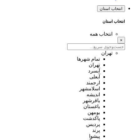
انتخاب استان
انتخاب استان
انتخاب همه
×
تهران
تمام شهر‌ها
تهران
آبسرد
آبعلی
ارجمند
اسلامشهر
اندیشه
باقرشهر
باغستان
بومهن
پاکدشت
پردیس
پرند
پیشوا