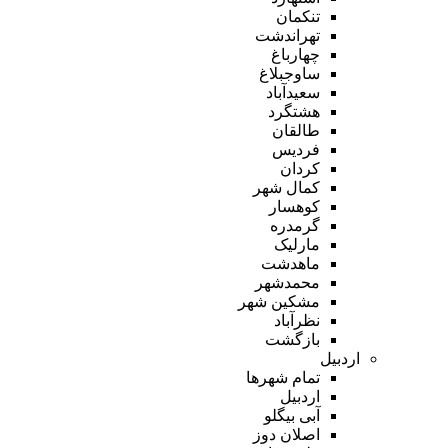
تنکمان
تهراندشت
چهارباغ
ساوجبلاغ
سعیدآباد
هشتگرد
طالقان
فردیس
کردان
کمال شهر
کوهسار
گرمدره
مارلیک
ماهدشت
محمدشهر
مشکین شهر
نظرآباد
بازگشت
اردبیل
تمام شهر‌ها
اردبیل
آبی بیگلو
اصلان دوز