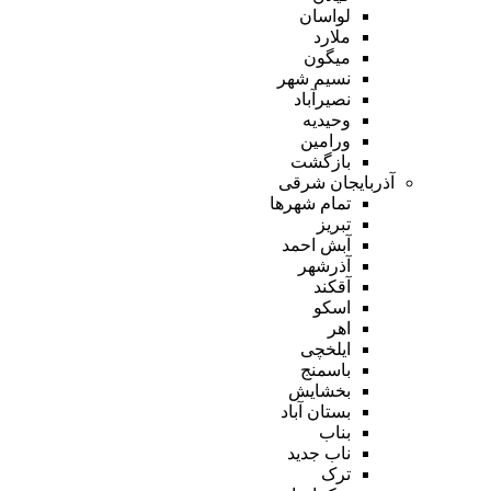
لواسان
ملارد
میگون
نسیم شهر
نصیرآباد
وحیدیه
ورامین
بازگشت
آذربایجان شرقی
تمام شهر‌ها
تبریز
آبش احمد
آذرشهر
آقکند
اسکو
اهر
ایلخچی
باسمنج
بخشایش
بستان آباد
بناب
ناب جدید
ترک