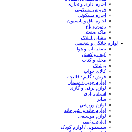
اجاره اداری و تجاری
فروش مسکونی
اجاره مسکونی
اجاره اتاق و پانسیون
زمین و باغ
ملک صنعتی
مشاور املاک
لوازم خانگی و شخصی
تصفیه آب و هوا
کیف و کفش
مجله و کتاب
پوشاک
کالای خواب
فرش / گلیم / قالیچه
لوازم چوبی / مبلمان
لوازم برقی و گازی
اسباب بازی
سایر
لوازم ورزشی
لوازم خانه و آشپزخانه
لوازم موسیقی
لوازم تزئینی
سیسمونی / لوازم کودک