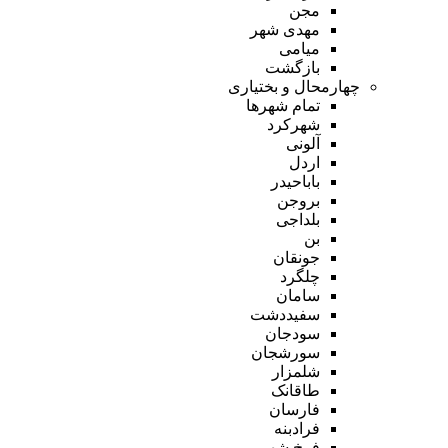
مجن
مهدی شهر
میامی
بازگشت
چهارمحال و بختیاری
تمام شهر‌ها
شهرکرد
آلونی
اردل
باباحیدر
بروجن
بلداجی
بن
جونقان
چلگرد
سامان
سفیددشت
سودجان
سورشجان
شلمزار
طاقانک
فارسان
فرادبنه
فرخ شهر