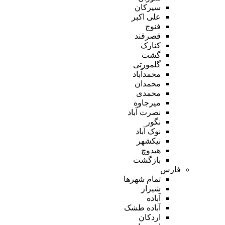
سیرکان
علی اکبر
فنوج
قصرقند
کنارک
گشت
گلمورتی
محمدآباد
محمدان
محمدی
میرجاوه
نصرت آباد
نگور
نوک آباد
نیکشهر
هیدوچ
بازگشت
فارس
تمام شهر‌ها
شیراز
آباده
آباده طشک
اردکان