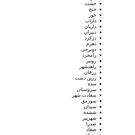
خشت
خنج
خور
داراب
داریان
دبیران
دژکرد
دهرم
دوبرجی
رامجرد
رونیز
زاهدشهر
زرقان
زرین دشت
سده
سروستان
سعادت شهر
سورمق
سیدان
ششده
شهرپیر
صدرا
صغاد