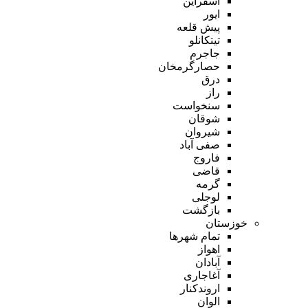
اسفراین
ایور
پیش قلعه
تیتکانلو
جاجرم
حصارگرمخان
درق
راز
سنخواست
شوقان
شیروان
صفی آباد
فاروج
قاضی
گرمه
لوجلی
بازگشت
خوزستان
تمام شهر‌ها
اهواز
آبادان
آغاجاری
اروندکنار
الوان