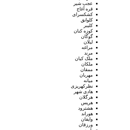
عجب شیر
قره آغاج
کشکسرای
کلوانق
کلیبر
کوزه کنان
گوگان
لیلان
مراغه
مرند
ملک کیان
ملکان
ممقان
مهربان
میانه
نظرکهریزی
هادی شهر
هرگلان
هریس
هشترود
هوراند
وایقان
ورزقان