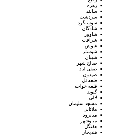
زهره
سالند
سردشت
سوسنگرد
شادگان
شاوور
شرافت
شوش
شوشتر
شیبان
صالح شهر
صفی آباد
صیدون
قلعه تل
قلعه خواجه
گتوند
لالی
مسجد سلیمان
ملاثانی
میانرود
مینوشهر
هفتگل
هندیجان