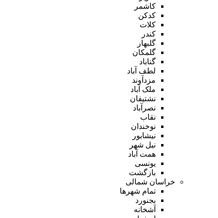
کاشمر
کدکن
کلات
کندر
گلبهار
گلمکان
گناباد
لطف آباد
مزدآوند
ملک آباد
نشتیفان
نصرآباد
نقاب
نوخندان
نیشابور
نیل شهر
همت آباد
یونسی
بازگشت
خراسان شمالی
تمام شهر‌ها
بجنورد
آشخانه