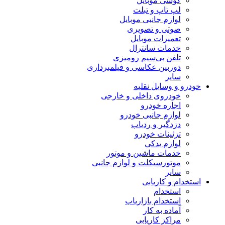
گوشی موبایل
لپ تاپ و تبلت
لوازم جانبی موبایل
صوتی و تصویری
تعمیرات موبایل
خدمات سانترال
تلفن بی‌سیم رومیزی
دوربین عکاسی و فیلمبرداری
سایر
خودرو و وسایل نقلیه
خودروی داخلی و خارجی
اجاره خودرو
لوازم جانبی خودرو
دزدگیر و ردیاب
تزئینات خودرو
لوازم یدکی
خدمات ماشین و موتور
موتورسیکلت و لوازم جانبی
سایر
استخدام و کاریابی
استخدام
استخدام بازاریاب
آماده به کار
مراکز کاریابی