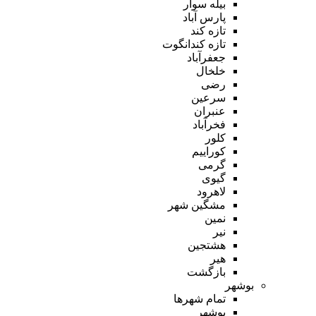
بیله سوار
پارس آباد
تازه کند
تازه کندانگوت
جعفرآباد
خلخال
رضی
سرعین
عنبران
فخرآباد
کلور
کوراییم
گرمی
گیوی
لاهرود
مشگین شهر
نمین
نیر
هشتجین
هیر
بازگشت
بوشهر
تمام شهر‌ها
بوشهر