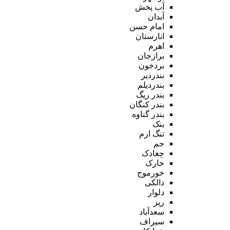
آب پخش
آبدان
امام حسن
انارستان
اهرم
برازجان
بردخون
بندردیر
بندردیلم
بندر ریگ
بندر کنگان
بندر گناوه
بنک
تنگ ارم
جم
چغادک
خارک
خورموج
دالکی
دلوار
ریز
سعدآباد
سیراف