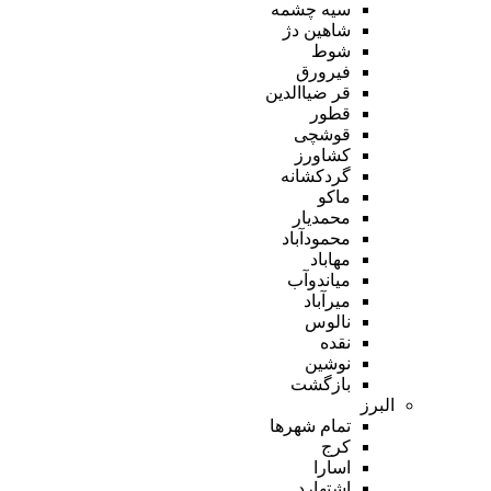
سیه چشمه
شاهین دژ
شوط
فیرورق
قر ضیاالدین
قطور
قوشچی
کشاورز
گردکشانه
ماکو
محمدیار
محمودآباد
مهاباد
میاندوآب
میرآباد
نالوس
نقده
نوشین
بازگشت
البرز
تمام شهر‌ها
کرج
اسارا
اشتهارد