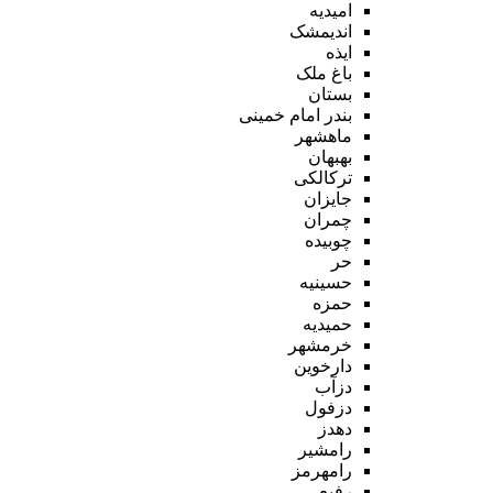
امیدیه
اندیمشک
ایذه
باغ ملک
بستان
بندر امام خمینی
ماهشهر
بهبهان
ترکالکی
جایزان
چمران
چوبیده
حر
حسینیه
حمزه
حمیدیه
خرمشهر
دارخوین
دزآب
دزفول
دهدز
رامشیر
رامهرمز
رفیع