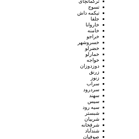
ترکمانچای
تسوج
تیکمه داش
جلفا
خاروانا
خامنه
خراجو
خسروشهر
خضرلو
خمارلو
خواجه
دوزدوزان
زرنق
زنوز
سراب
سردرود
سهند
سیس
سیه رود
شبستر
شربیان
شرفخانه
شندآباد
صوفیان