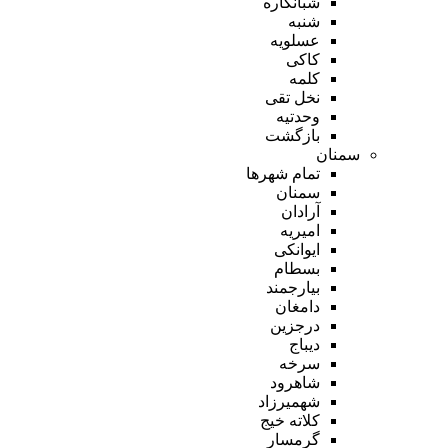
شبانکاره
شنبه
عسلویه
کاکی
کلمه
نخل تقی
وحدتیه
بازگشت
سمنان
تمام شهر‌ها
سمنان
آرادان
امیریه
ایوانکی
بسطام
بیارجمند
دامغان
درجزین
دیباج
سرخه
شاهرود
شهمیرزاد
کلاته خیج
گرمسار