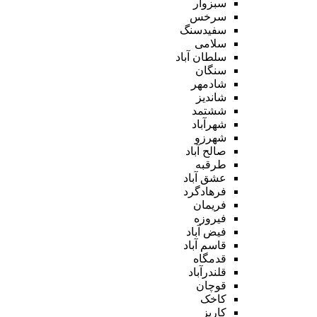
سبزوار
سرخس
سفیدسنگ
سلامی
سلطان آباد
سنگان
شادمهر
شاندیز
ششتمد
شهرآباد
شهرزو
صالح آباد
طرقبه
عشق آباد
فرهادگرد
فریمان
فیروزه
فیض آباد
قاسم آباد
قدمگاه
قلندرآباد
قوچان
کاخک
کاریز