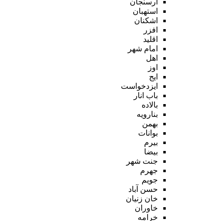
ارسنجان
استهبان
اشکنان
افزر
اقلید
امام شهر
اهل
اوز
ایج
ایزدخواست
باب انار
بالاده
بنارویه
بهمن
بوانات
بیرم
بیضا
جنت شهر
جهرم
جویم
حسن آباد
خان زنیان
خاوران
خرامه