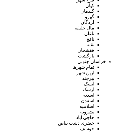
کیان
گندمان
گهرو
لردگان
مال خلیفه
ناغان
نافچ
نقنه
هفشجان
بازگشت
خراسان جنوبی
تمام شهر‌ها
آرین شهر
بیرجند
آیسک
ارسک
اسدیه
اسفدن
اسلامیه
بشرویه
حاجی آباد
خضری دشت بیاض
خوسف