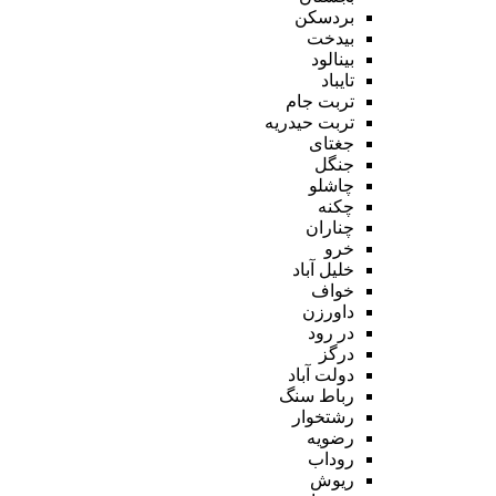
بردسکن
بیدخت
بینالود
تایباد
تربت جام
تربت حیدریه
جغتای
جنگل
چاشلو
چکنه
چناران
خرو
خلیل آباد
خواف
داورزن
در رود
درگز
دولت آباد
رباط سنگ
رشتخوار
رضویه
روداب
ریوش