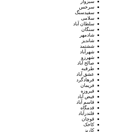
سبزوار
سرخس
سفیدسنگ
سلامی
سلطان آباد
سنگان
شادمهر
شاندیز
ششتمد
شهرآباد
شهرزو
صالح آباد
طرقبه
عشق آباد
فرهادگرد
فریمان
فیروزه
فیض آباد
قاسم آباد
قدمگاه
قلندرآباد
قوچان
کاخک
کاریز