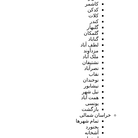
کاشمر
کدکن
کلات
کندر
گلبهار
گلمکان
گناباد
لطف آباد
مزدآوند
ملک آباد
نشتیفان
نصرآباد
نقاب
نوخندان
نیشابور
نیل شهر
همت آباد
یونسی
بازگشت
خراسان شمالی
تمام شهر‌ها
بجنورد
آشخانه