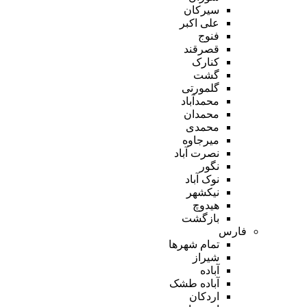
سیرکان
علی اکبر
فنوج
قصرقند
کنارک
گشت
گلمورتی
محمدآباد
محمدان
محمدی
میرجاوه
نصرت آباد
نگور
نوک آباد
نیکشهر
هیدوچ
بازگشت
فارس
تمام شهر‌ها
شیراز
آباده
آباده طشک
اردکان