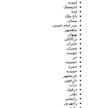
امیدیه
اندیمشک
ایذه
باغ ملک
بستان
بندر امام خمینی
ماهشهر
بهبهان
ترکالکی
جایزان
چمران
چوبیده
حر
حسینیه
حمزه
حمیدیه
خرمشهر
دارخوین
دزآب
دزفول
دهدز
رامشیر
رامهرمز
رفیع