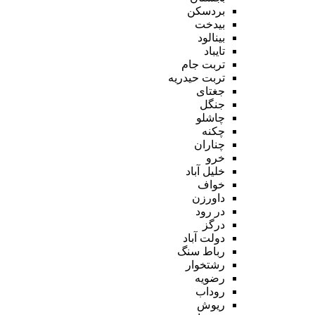
بردسکن
بیدخت
بینالود
تایباد
تربت جام
تربت حیدریه
جغتای
جنگل
چاشلو
چکنه
چناران
خرو
خلیل آباد
خواف
داورزن
در رود
درگز
دولت آباد
رباط سنگ
رشتخوار
رضویه
روداب
ریوش