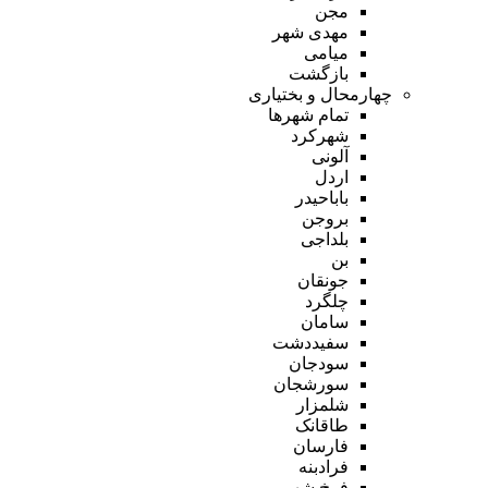
مجن
مهدی شهر
میامی
بازگشت
چهارمحال و بختیاری
تمام شهر‌ها
شهرکرد
آلونی
اردل
باباحیدر
بروجن
بلداجی
بن
جونقان
چلگرد
سامان
سفیددشت
سودجان
سورشجان
شلمزار
طاقانک
فارسان
فرادبنه
فرخ شهر