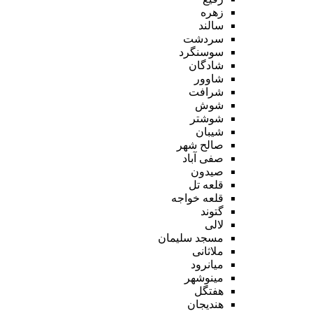
زهره
سالند
سردشت
سوسنگرد
شادگان
شاوور
شرافت
شوش
شوشتر
شیبان
صالح شهر
صفی آباد
صیدون
قلعه تل
قلعه خواجه
گتوند
لالی
مسجد سلیمان
ملاثانی
میانرود
مینوشهر
هفتگل
هندیجان