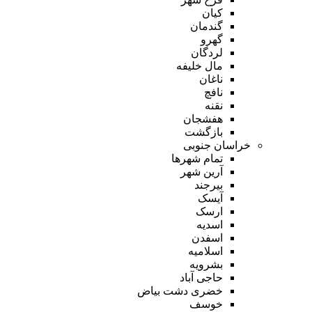
کیان
گندمان
گهرو
لردگان
مال خلیفه
ناغان
نافچ
نقنه
هفشجان
بازگشت
خراسان جنوبی
تمام شهر‌ها
آرین شهر
بیرجند
آیسک
ارسک
اسدیه
اسفدن
اسلامیه
بشرویه
حاجی آباد
خضری دشت بیاض
خوسف