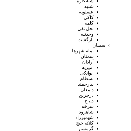
شبانکاره
شنبه
عسلویه
کاکی
کلمه
نخل تقی
وحدتیه
بازگشت
سمنان
تمام شهر‌ها
سمنان
آرادان
امیریه
ایوانکی
بسطام
بیارجمند
دامغان
درجزین
دیباج
سرخه
شاهرود
شهمیرزاد
کلاته خیج
گرمسار