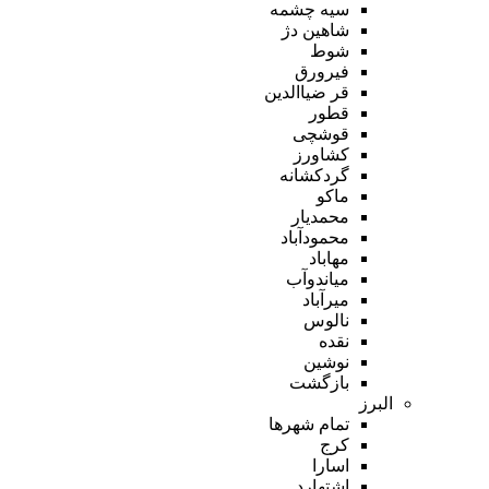
سیه چشمه
شاهین دژ
شوط
فیرورق
قر ضیاالدین
قطور
قوشچی
کشاورز
گردکشانه
ماکو
محمدیار
محمودآباد
مهاباد
میاندوآب
میرآباد
نالوس
نقده
نوشین
بازگشت
البرز
تمام شهر‌ها
کرج
اسارا
اشتهارد