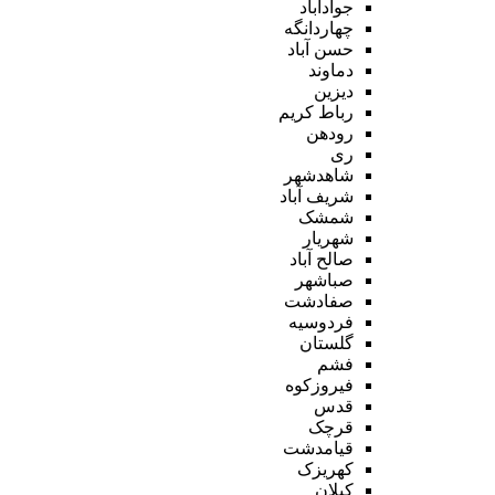
جوادآباد
چهاردانگه
حسن آباد
دماوند
دیزین
رباط کریم
رودهن
ری
شاهدشهر
شریف آباد
شمشک
شهریار
صالح آباد
صباشهر
صفادشت
فردوسیه
گلستان
فشم
فیروزکوه
قدس
قرچک
قیامدشت
کهریزک
کیلان