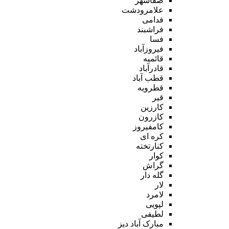
صفاشهر
علامرودشت
فدامی
فراشبند
فسا
فیروزآباد
قائمیه
قادرآباد
قطب آباد
قطرویه
قیر
کارزین
کازرون
کامفیروز
کره ای
کنارتخته
کوار
گراش
گله دار
لار
لامرد
لپویی
لطیفی
مبارک آباد دیز