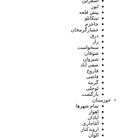
اسفراین
ایور
پیش قلعه
تیتکانلو
جاجرم
حصارگرمخان
درق
راز
سنخواست
شوقان
شیروان
صفی آباد
فاروج
قاضی
گرمه
لوجلی
بازگشت
خوزستان
تمام شهر‌ها
اهواز
آبادان
آغاجاری
اروندکنار
الوان