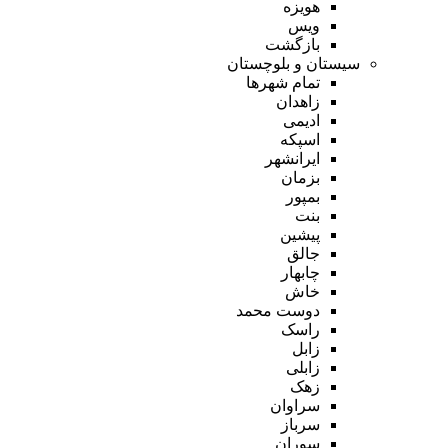
هویزه
ویس
بازگشت
سیستان و بلوچستان
تمام شهر‌ها
زاهدان
ادیمی
اسپکه
ایرانشهر
بزمان
بمپور
بنت
پیشین
جالق
چابهار
خاش
دوست محمد
راسک
زابل
زابلی
زهک
سراوان
سرباز
سوران