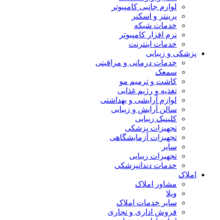
لوازم جانبی کامپیوتر
پرینتر و اسکنر
خدمات شبکه
نرم افزار کامپیوتر
خدمات اینترنت
پزشکی و زیبایی
خدمات درمانی و مراقبتی
سمعک
کاشت و ترمیم مو
تغذیه و رژیم غذایی
لوازم آرایشی و بهداشتی
سالن آرایش و زیبایی
کلینیک زیبایی
تجهیزات پزشکی
تجهیزات آزمایشگاهی
سایر
تجهیزات زیبایی
خدمات دندانپزشکی
املاک
مشاور املاک
ویلا
سایر خدمات املاک
فروش اداری و تجاری