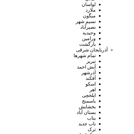
لواسان
ملارد
میگون
نسیم شهر
نصیرآباد
وحیدیه
ورامین
بازگشت
آذربایجان شرقی
تمام شهر‌ها
تبریز
آبش احمد
آذرشهر
آقکند
اسکو
اهر
ایلخچی
باسمنج
بخشایش
بستان آباد
بناب
ناب جدید
ترک