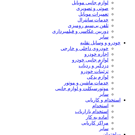
لوازم جانبی موبایل
صوتی و تصویری
تعمیرات موبایل
خدمات سانترال
تلفن بی‌سیم رومیزی
دوربین عکاسی و فیلمبرداری
سایر
خودرو و وسایل نقلیه
خودروی داخلی و خارجی
اجاره خودرو
لوازم جانبی خودرو
دزدگیر و ردیاب
تزئینات خودرو
لوازم یدکی
خدمات ماشین و موتور
موتورسیکلت و لوازم جانبی
سایر
استخدام و کاریابی
استخدام
استخدام بازاریاب
آماده به کار
مراکز کاریابی
سایر
ساختمان