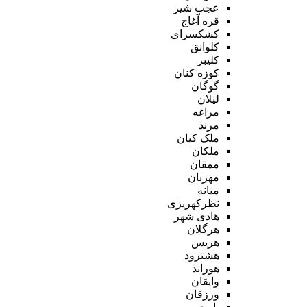
عجب شیر
قره آغاج
کشکسرای
کلوانق
کلیبر
کوزه کنان
گوگان
لیلان
مراغه
مرند
ملک کیان
ملکان
ممقان
مهربان
میانه
نظرکهریزی
هادی شهر
هرگلان
هریس
هشترود
هوراند
وایقان
ورزقان