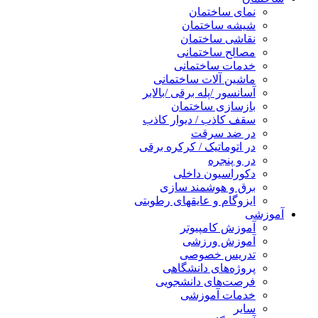
نمای ساختمان
شیشه ساختمان
نقاشی ساختمان
مصالح ساختمانی
خدمات ساختمانی
ماشین آلات ساختمانی
آسانسور /پله برقی /بالابر
بازسازی ساختمان
سقف کاذب / دیوار کاذب
در ضد سرقت
در اتوماتیک / کرکره برقی
در و پنجره
دکوراسیون داخلی
برق و هوشمند سازی
ایزوگام و عایقهای رطوبتی
آموزشی
آموزش کامپیوتر
آموزش ورزشی
تدریس خصوصی
پروژه‌های دانشگاهی
فرصت‌های دانشجویی
خدمات آموزشی
سایر