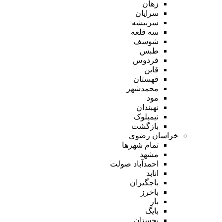
زهان
سرایان
سربیشه
سه قلعه
شوسف
طبس
فردوس
قاین
قهستان
محمدشهر
مود
نهبندان
نیمبلوک
بازگشت
خراسان رضوی
تمام شهر‌ها
مشهد
احمدآباد صولت
انابد
باجگیران
باخرز
بار
بایگ
بجستان