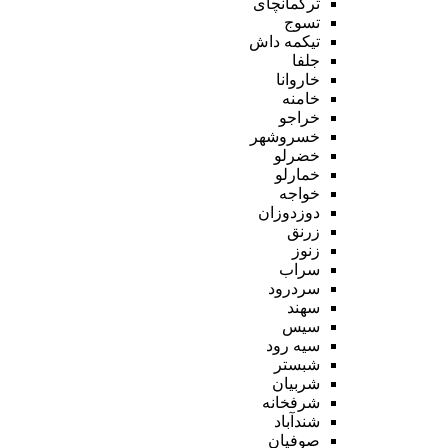
ترکمانچای
تسوج
تیکمه داش
جلفا
خاروانا
خامنه
خراجو
خسروشهر
خضرلو
خمارلو
خواجه
دوزدوزان
زرنق
زنوز
سراب
سردرود
سهند
سیس
سیه رود
شبستر
شربیان
شرفخانه
شندآباد
صوفیان