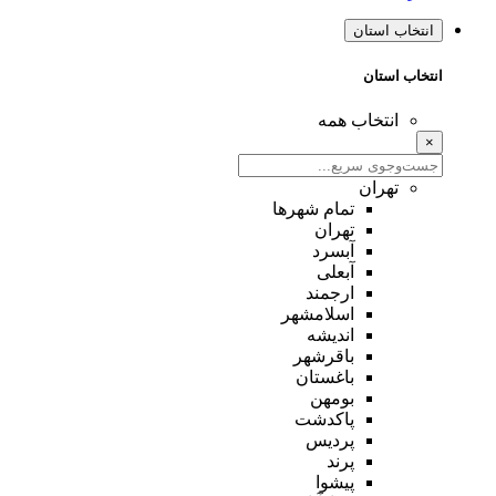
انتخاب استان
انتخاب استان
انتخاب همه
×
تهران
تمام شهر‌ها
تهران
آبسرد
آبعلی
ارجمند
اسلامشهر
اندیشه
باقرشهر
باغستان
بومهن
پاکدشت
پردیس
پرند
پیشوا