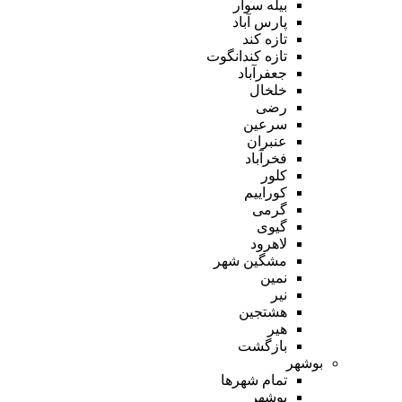
بیله سوار
پارس آباد
تازه کند
تازه کندانگوت
جعفرآباد
خلخال
رضی
سرعین
عنبران
فخرآباد
کلور
کوراییم
گرمی
گیوی
لاهرود
مشگین شهر
نمین
نیر
هشتجین
هیر
بازگشت
بوشهر
تمام شهر‌ها
بوشهر