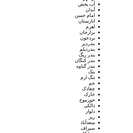
آب پخش
آبدان
امام حسن
انارستان
اهرم
برازجان
بردخون
بندردیر
بندردیلم
بندر ریگ
بندر کنگان
بندر گناوه
بنک
تنگ ارم
جم
چغادک
خارک
خورموج
دالکی
دلوار
ریز
سعدآباد
سیراف