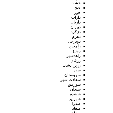
خشت
خنج
خور
داراب
داریان
دبیران
دژکرد
دهرم
دوبرجی
رامجرد
رونیز
زاهدشهر
زرقان
زرین دشت
سده
سروستان
سعادت شهر
سورمق
سیدان
ششده
شهرپیر
صدرا
صغاد