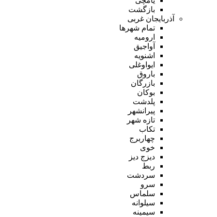
یامچی
بازگشت
آذربایجان غربی
تمام شهر‌ها
ارومیه
آواجیق
اشنویه
ایواوغلی
باروق
بازرگان
بوکان
پلدشت
پیرانشهر
تازه شهر
تکاب
چهاربرج
خوی
دیزج دیز
ربط
سردشت
سرو
سلماس
سیلوانه
سیمینه