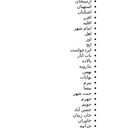
ارسنجان
استهبان
اشکنان
افزر
اقلید
امام شهر
اهل
اوز
ایج
ایزدخواست
باب انار
بالاده
بنارویه
بهمن
بوانات
بیرم
بیضا
جنت شهر
جهرم
جویم
حسن آباد
خان زنیان
خاوران
خرامه