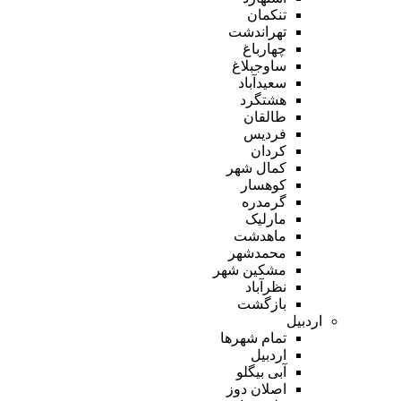
تنکمان
تهراندشت
چهارباغ
ساوجبلاغ
سعیدآباد
هشتگرد
طالقان
فردیس
کردان
کمال شهر
کوهسار
گرمدره
مارلیک
ماهدشت
محمدشهر
مشکین شهر
نظرآباد
بازگشت
اردبیل
تمام شهر‌ها
اردبیل
آبی بیگلو
اصلان دوز