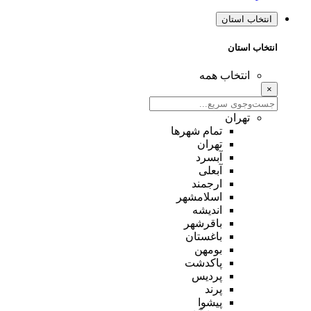
انتخاب استان
انتخاب استان
انتخاب همه
×
تهران
تمام شهر‌ها
تهران
آبسرد
آبعلی
ارجمند
اسلامشهر
اندیشه
باقرشهر
باغستان
بومهن
پاکدشت
پردیس
پرند
پیشوا