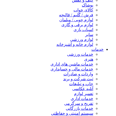
کیف و کفش
پوشاک
کالای خواب
فرش / گلیم / قالیچه
لوازم چوبی / مبلمان
لوازم برقی و گازی
اسباب بازی
سایر
لوازم ورزشی
لوازم خانه و آشپزخانه
خدمات
خدمات ورزشی
هنری
خدمات ماشین های اداری
خدمات مالی و حسابداری
واردات و صادرات
ثبت شرکت و برند
چاپ و تبلیغات
آتلیه عکاسی
تعمیر لوازم
خدمات اداری
تفریح و سرگرمی
خدمات بازرگانی
سیستم امنیتی و حفاظتی