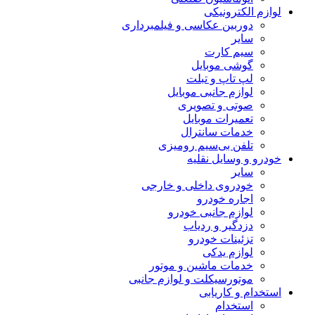
لوازم الکترونیکی
دوربین عکاسی و فیلمبرداری
سایر
سیم کارت
گوشی موبایل
لپ تاپ و تبلت
لوازم جانبی موبایل
صوتی و تصویری
تعمیرات موبایل
خدمات سانترال
تلفن بی‌سیم رومیزی
خودرو و وسایل نقلیه
سایر
خودروی داخلی و خارجی
اجاره خودرو
لوازم جانبی خودرو
دزدگیر و ردیاب
تزئینات خودرو
لوازم یدکی
خدمات ماشین و موتور
موتورسیکلت و لوازم جانبی
استخدام و کاریابی
استخدام