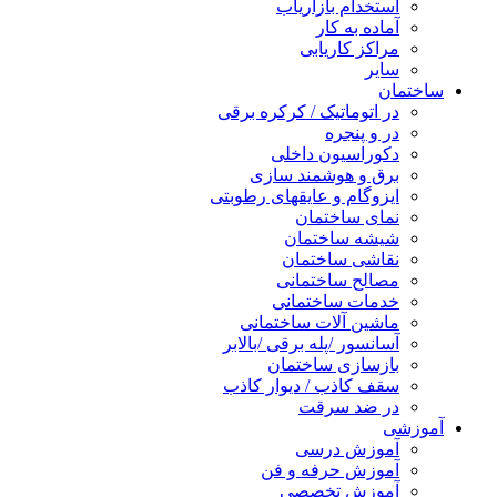
استخدام بازاریاب
آماده به کار
مراکز کاریابی
سایر
ساختمان
در اتوماتیک / کرکره برقی
در و پنجره
دکوراسیون داخلی
برق و هوشمند سازی
ایزوگام و عایقهای رطوبتی
نمای ساختمان
شیشه ساختمان
نقاشی ساختمان
مصالح ساختمانی
خدمات ساختمانی
ماشین آلات ساختمانی
آسانسور /پله برقی /بالابر
بازسازی ساختمان
سقف کاذب / دیوار کاذب
در ضد سرقت
آموزشی
آموزش درسی
آموزش حرفه و فن
آموزش تخصصی