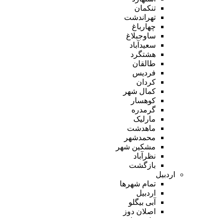
تنکمان
تهراندشت
چهارباغ
ساوجبلاغ
سعیدآباد
هشتگرد
طالقان
فردیس
کردان
کمال شهر
کوهسار
گرمدره
مارلیک
ماهدشت
محمدشهر
مشکین شهر
نظرآباد
بازگشت
اردبیل
تمام شهر‌ها
اردبیل
آبی بیگلو
اصلان دوز