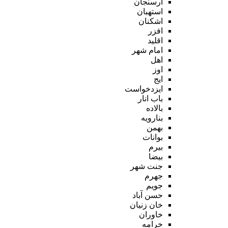
ارسنجان
استهبان
اشکنان
افزر
اقلید
امام شهر
اهل
اوز
ایج
ایزدخواست
باب انار
بالاده
بنارویه
بهمن
بوانات
بیرم
بیضا
جنت شهر
جهرم
جویم
حسن آباد
خان زنیان
خاوران
خرامه