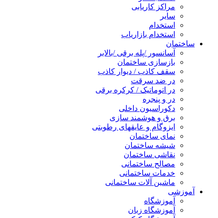
مراکز کاریابی
سایر
استخدام
استخدام بازاریاب
ساختمان
آسانسور /پله برقی /بالابر
بازسازی ساختمان
سقف کاذب / دیوار کاذب
در ضد سرقت
در اتوماتیک / کرکره برقی
در و پنجره
دکوراسیون داخلی
برق و هوشمند سازی
ایزوگام و عایقهای رطوبتی
نمای ساختمان
شیشه ساختمان
نقاشی ساختمان
مصالح ساختمانی
خدمات ساختمانی
ماشین آلات ساختمانی
آموزشی
آموزشگاه
آموزشگاه زبان