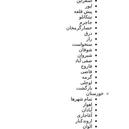
اسفراین
ایور
پیش قلعه
تیتکانلو
جاجرم
حصارگرمخان
درق
راز
سنخواست
شوقان
شیروان
صفی آباد
فاروج
قاضی
گرمه
لوجلی
بازگشت
خوزستان
تمام شهر‌ها
اهواز
آبادان
آغاجاری
اروندکنار
الوان