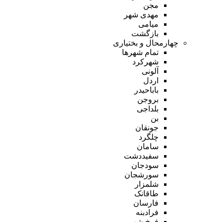
مجن
مهدی شهر
میامی
بازگشت
چهارمحال و بختیاری
تمام شهر‌ها
شهرکرد
آلونی
اردل
باباحیدر
بروجن
بلداجی
بن
جونقان
چلگرد
سامان
سفیددشت
سودجان
سورشجان
شلمزار
طاقانک
فارسان
فرادبنه
فرخ شهر