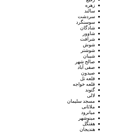
زهره
سالند
سردشت
سوسنگرد
شادگان
شاوور
شرافت
شوش
شوشتر
شیبان
صالح شهر
صفی آباد
صیدون
قلعه تل
قلعه خواجه
گتوند
لالی
مسجد سلیمان
ملاثانی
میانرود
مینوشهر
هفتگل
هندیجان