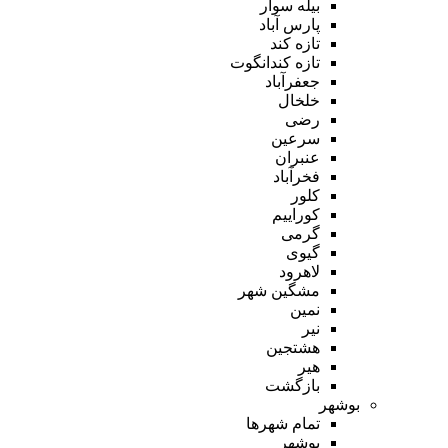
بیله سوار
پارس آباد
تازه کند
تازه کندانگوت
جعفرآباد
خلخال
رضی
سرعین
عنبران
فخرآباد
کلور
کوراییم
گرمی
گیوی
لاهرود
مشگین شهر
نمین
نیر
هشتجین
هیر
بازگشت
بوشهر
تمام شهر‌ها
بوشهر