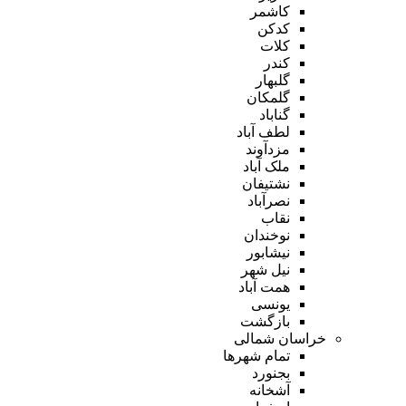
کاشمر
کدکن
کلات
کندر
گلبهار
گلمکان
گناباد
لطف آباد
مزدآوند
ملک آباد
نشتیفان
نصرآباد
نقاب
نوخندان
نیشابور
نیل شهر
همت آباد
یونسی
بازگشت
خراسان شمالی
تمام شهر‌ها
بجنورد
آشخانه