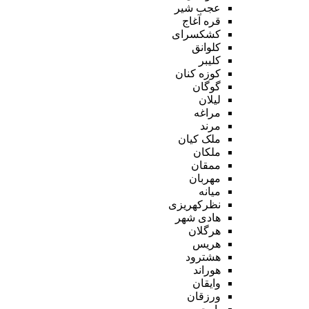
عجب شیر
قره آغاج
کشکسرای
کلوانق
کلیبر
کوزه کنان
گوگان
لیلان
مراغه
مرند
ملک کیان
ملکان
ممقان
مهربان
میانه
نظرکهریزی
هادی شهر
هرگلان
هریس
هشترود
هوراند
وایقان
ورزقان