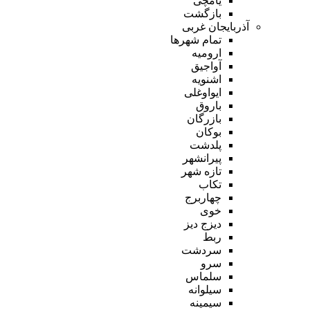
یامچی
بازگشت
آذربایجان غربی
تمام شهر‌ها
ارومیه
آواجیق
اشنویه
ایواوغلی
باروق
بازرگان
بوکان
پلدشت
پیرانشهر
تازه شهر
تکاب
چهاربرج
خوی
دیزج دیز
ربط
سردشت
سرو
سلماس
سیلوانه
سیمینه