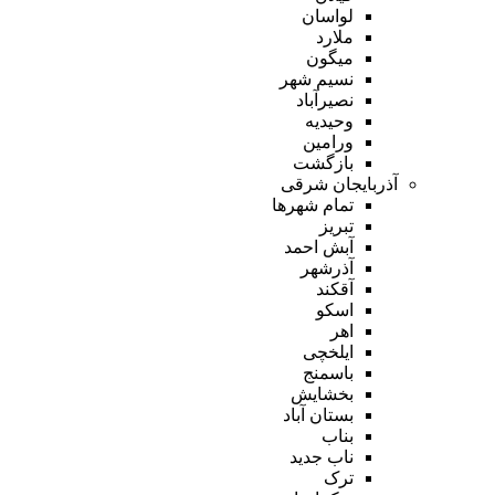
لواسان
ملارد
میگون
نسیم شهر
نصیرآباد
وحیدیه
ورامین
بازگشت
آذربایجان شرقی
تمام شهر‌ها
تبریز
آبش احمد
آذرشهر
آقکند
اسکو
اهر
ایلخچی
باسمنج
بخشایش
بستان آباد
بناب
ناب جدید
ترک