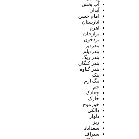
آب پخش
آبدان
امام حسن
انارستان
اهرم
برازجان
بردخون
بندردیر
بندردیلم
بندر ریگ
بندر کنگان
بندر گناوه
بنک
تنگ ارم
جم
چغادک
خارک
خورموج
دالکی
دلوار
ریز
سعدآباد
سیراف