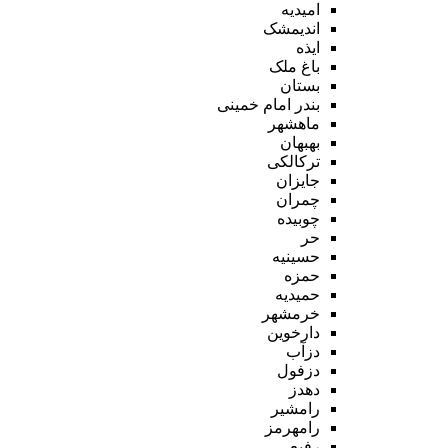
امیدیه
اندیمشک
ایذه
باغ ملک
بستان
بندر امام خمینی
ماهشهر
بهبهان
ترکالکی
جایزان
چمران
چوبیده
حر
حسینیه
حمزه
حمیدیه
خرمشهر
دارخوین
دزآب
دزفول
دهدز
رامشیر
رامهرمز
رفیع