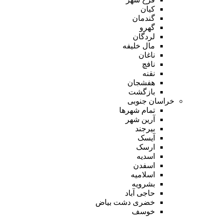
کیان
گندمان
گهرو
لردگان
مال خلیفه
ناغان
نافچ
نقنه
هفشجان
بازگشت
خراسان جنوبی
تمام شهر‌ها
آرین شهر
بیرجند
آیسک
ارسک
اسدیه
اسفدن
اسلامیه
بشرویه
حاجی آباد
خضری دشت بیاض
خوسف