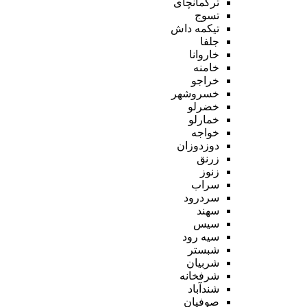
ترکمانچای
تسوج
تیکمه داش
جلفا
خاروانا
خامنه
خراجو
خسروشهر
خضرلو
خمارلو
خواجه
دوزدوزان
زرنق
زنوز
سراب
سردرود
سهند
سیس
سیه رود
شبستر
شربیان
شرفخانه
شندآباد
صوفیان