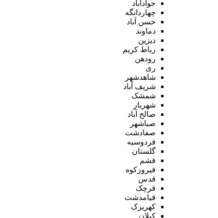
جوادآباد
چهاردانگه
حسن آباد
دماوند
دیزین
رباط کریم
رودهن
ری
شاهدشهر
شریف آباد
شمشک
شهریار
صالح آباد
صباشهر
صفادشت
فردوسیه
گلستان
فشم
فیروزکوه
قدس
قرچک
قیامدشت
کهریزک
کیلان