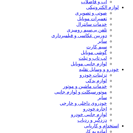
آب و فاضلاب
لوازم الکترونیکی
صوتی و تصویری
تعمیرات موبایل
خدمات سانترال
تلفن بی‌سیم رومیزی
دوربین عکاسی و فیلمبرداری
سایر
سیم کارت
گوشی موبایل
لپ تاپ و تبلت
لوازم جانبی موبایل
خودرو و وسایل نقلیه
تزئینات خودرو
لوازم یدکی
خدمات ماشین و موتور
موتورسیکلت و لوازم جانبی
سایر
خودروی داخلی و خارجی
اجاره خودرو
لوازم جانبی خودرو
دزدگیر و ردیاب
استخدام و کاریابی
آماده به کار