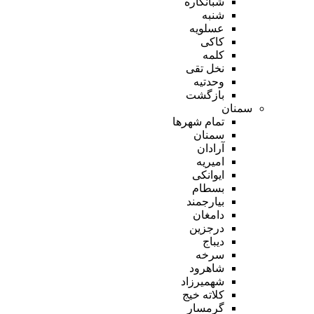
شبانکاره
شنبه
عسلویه
کاکی
کلمه
نخل تقی
وحدتیه
بازگشت
سمنان
تمام شهر‌ها
سمنان
آرادان
امیریه
ایوانکی
بسطام
بیارجمند
دامغان
درجزین
دیباج
سرخه
شاهرود
شهمیرزاد
کلاته خیج
گرمسار