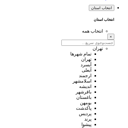
انتخاب استان
انتخاب استان
انتخاب همه
×
تهران
تمام شهر‌ها
تهران
آبسرد
آبعلی
ارجمند
اسلامشهر
اندیشه
باقرشهر
باغستان
بومهن
پاکدشت
پردیس
پرند
پیشوا