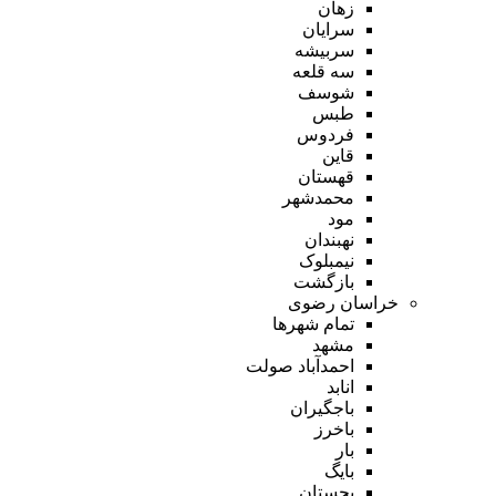
زهان
سرایان
سربیشه
سه قلعه
شوسف
طبس
فردوس
قاین
قهستان
محمدشهر
مود
نهبندان
نیمبلوک
بازگشت
خراسان رضوی
تمام شهر‌ها
مشهد
احمدآباد صولت
انابد
باجگیران
باخرز
بار
بایگ
بجستان