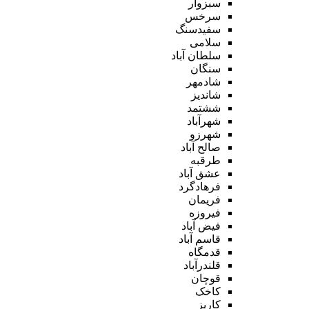
سبزوار
سرخس
سفیدسنگ
سلامی
سلطان آباد
سنگان
شادمهر
شاندیز
ششتمد
شهرآباد
شهرزو
صالح آباد
طرقبه
عشق آباد
فرهادگرد
فریمان
فیروزه
فیض آباد
قاسم آباد
قدمگاه
قلندرآباد
قوچان
کاخک
کاریز