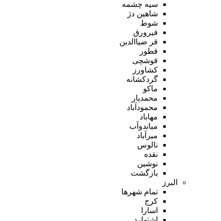
سیه چشمه
شاهین دژ
شوط
فیرورق
قر ضیاالدین
قطور
قوشچی
کشاورز
گردکشانه
ماکو
محمدیار
محمودآباد
مهاباد
میاندوآب
میرآباد
نالوس
نقده
نوشین
بازگشت
البرز
تمام شهر‌ها
کرج
اسارا
اشتهارد