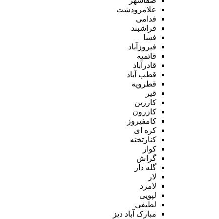
صفاشهر
علامرودشت
فدامی
فراشبند
فسا
فیروزآباد
قائمیه
قادرآباد
قطب آباد
قطرویه
قیر
کارزین
کازرون
کامفیروز
کره ای
کنارتخته
کوار
گراش
گله دار
لار
لامرد
لپویی
لطیفی
مبارک آباد دیز