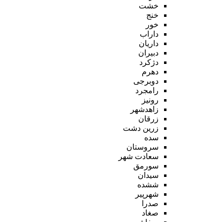
خشت
خنج
خور
داراب
داریان
دبیران
دژکرد
دهرم
دوبرجی
رامجرد
رونیز
زاهدشهر
زرقان
زرین دشت
سده
سروستان
سعادت شهر
سورمق
سیدان
ششده
شهرپیر
صدرا
صغاد