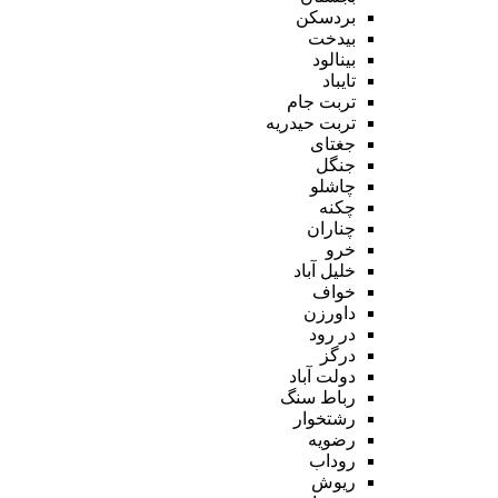
بردسکن
بیدخت
بینالود
تایباد
تربت جام
تربت حیدریه
جغتای
جنگل
چاشلو
چکنه
چناران
خرو
خلیل آباد
خواف
داورزن
در رود
درگز
دولت آباد
رباط سنگ
رشتخوار
رضویه
روداب
ریوش