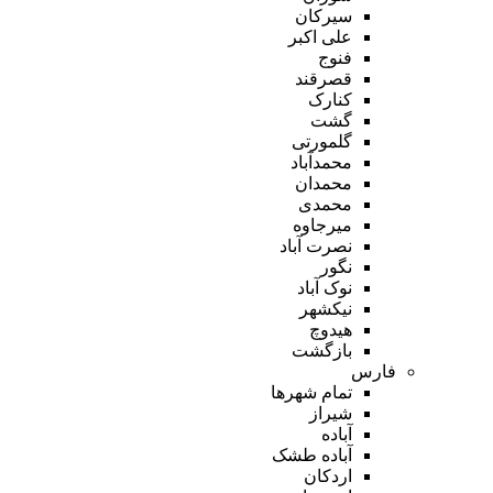
سیرکان
علی اکبر
فنوج
قصرقند
کنارک
گشت
گلمورتی
محمدآباد
محمدان
محمدی
میرجاوه
نصرت آباد
نگور
نوک آباد
نیکشهر
هیدوچ
بازگشت
فارس
تمام شهر‌ها
شیراز
آباده
آباده طشک
اردکان