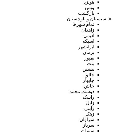
هویزه
ویس
بازگشت
سیستان و بلوچستان
تمام شهر‌ها
زاهدان
ادیمی
اسپکه
ایرانشهر
بزمان
بمپور
بنت
پیشین
جالق
چابهار
خاش
دوست محمد
راسک
زابل
زابلی
زهک
سراوان
سرباز
سوران