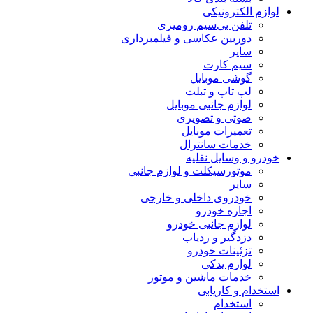
لوازم الکترونیکی
تلفن بی‌سیم رومیزی
دوربین عکاسی و فیلمبرداری
سایر
سیم کارت
گوشی موبایل
لپ تاپ و تبلت
لوازم جانبی موبایل
صوتی و تصویری
تعمیرات موبایل
خدمات سانترال
خودرو و وسایل نقلیه
موتورسیکلت و لوازم جانبی
سایر
خودروی داخلی و خارجی
اجاره خودرو
لوازم جانبی خودرو
دزدگیر و ردیاب
تزئینات خودرو
لوازم یدکی
خدمات ماشین و موتور
استخدام و کاریابی
استخدام