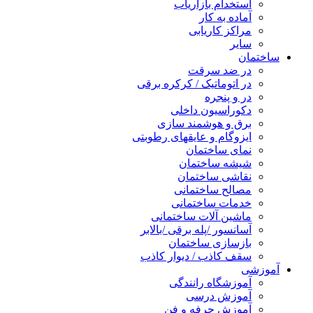
استخدام بازاریاب
آماده به کار
مراکز کاریابی
سایر
ساختمان
در ضد سرقت
در اتوماتیک / کرکره برقی
در و پنجره
دکوراسیون داخلی
برق و هوشمند سازی
ایزوگام و عایقهای رطوبتی
نمای ساختمان
شیشه ساختمان
نقاشی ساختمان
مصالح ساختمانی
خدمات ساختمانی
ماشین آلات ساختمانی
آسانسور /پله برقی /بالابر
بازسازی ساختمان
سقف کاذب / دیوار کاذب
آموزشی
آموزشگاه رانندگی
آموزش درسی
آموزش حرفه و فن