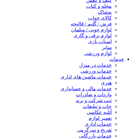
کیف و کفش
مجله و کتاب
پوشاک
کالای خواب
فرش / گلیم / قالیچه
لوازم چوبی / مبلمان
لوازم برقی و گازی
اسباب بازی
سایر
لوازم ورزشی
خدمات
خدمات در منزل
خدمات ورزشی
خدمات ماشین های اداری
هنری
خدمات مالی و حسابداری
واردات و صادرات
ثبت شرکت و برند
چاپ و تبلیغات
آتلیه عکاسی
تعمیر لوازم
خدمات اداری
تفریح و سرگرمی
خدمات بازرگانی