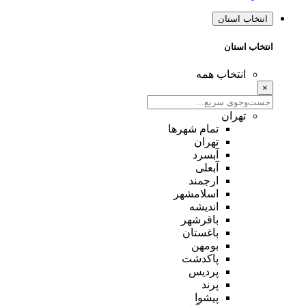
انتخاب استان
انتخاب استان
انتخاب همه
×
تهران
تمام شهر‌ها
تهران
آبسرد
آبعلی
ارجمند
اسلامشهر
اندیشه
باقرشهر
باغستان
بومهن
پاکدشت
پردیس
پرند
پیشوا