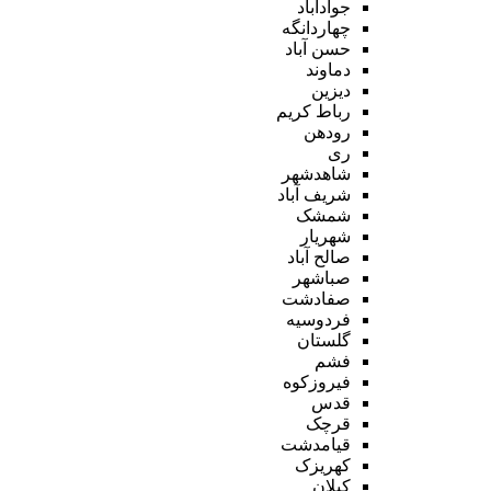
جوادآباد
چهاردانگه
حسن آباد
دماوند
دیزین
رباط کریم
رودهن
ری
شاهدشهر
شریف آباد
شمشک
شهریار
صالح آباد
صباشهر
صفادشت
فردوسیه
گلستان
فشم
فیروزکوه
قدس
قرچک
قیامدشت
کهریزک
کیلان