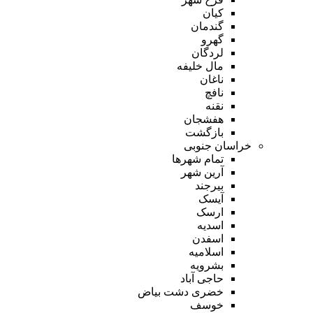
کیان
گندمان
گهرو
لردگان
مال خلیفه
ناغان
نافچ
نقنه
هفشجان
بازگشت
خراسان جنوبی
تمام شهر‌ها
آرین شهر
بیرجند
آیسک
ارسک
اسدیه
اسفدن
اسلامیه
بشرویه
حاجی آباد
خضری دشت بیاض
خوسف