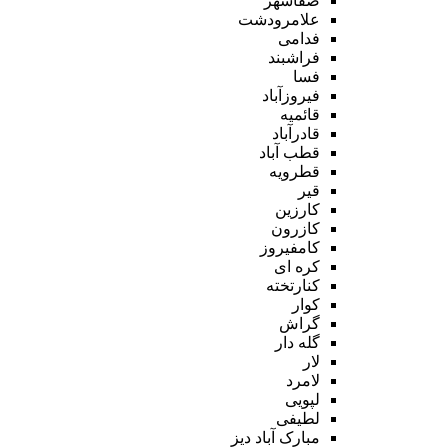
صفاشهر
علامرودشت
فدامی
فراشبند
فسا
فیروزآباد
قائمیه
قادرآباد
قطب آباد
قطرویه
قیر
کارزین
کازرون
کامفیروز
کره ای
کنارتخته
کوار
گراش
گله دار
لار
لامرد
لپویی
لطیفی
مبارک آباد دیز