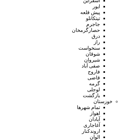
اسفراین
ایور
پیش قلعه
تیتکانلو
جاجرم
حصارگرمخان
درق
راز
سنخواست
شوقان
شیروان
صفی آباد
فاروج
قاضی
گرمه
لوجلی
بازگشت
خوزستان
تمام شهر‌ها
اهواز
آبادان
آغاجاری
اروندکنار
الوان