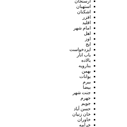
ارسنجان
استهبان
اشکنان
افزر
اقلید
امام شهر
اهل
اوز
ایج
ایزدخواست
باب انار
بالاده
بنارویه
بهمن
بوانات
بیرم
بیضا
جنت شهر
جهرم
جویم
حسن آباد
خان زنیان
خاوران
خرامه