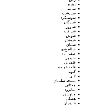
زهره
سالند
سردشت
سوسنگرد
شادگان
شاوور
شرافت
شوش
شوشتر
شیبان
صالح شهر
صفی آباد
صیدون
قلعه تل
قلعه خواجه
گتوند
لالی
مسجد سلیمان
ملاثانی
میانرود
مینوشهر
هفتگل
هندیجان