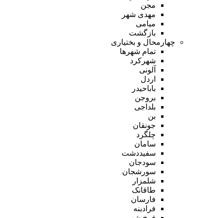
مجن
مهدی شهر
میامی
بازگشت
چهارمحال و بختیاری
تمام شهر‌ها
شهرکرد
آلونی
اردل
باباحیدر
بروجن
بلداجی
بن
جونقان
چلگرد
سامان
سفیددشت
سودجان
سورشجان
شلمزار
طاقانک
فارسان
فرادبنه
فرخ شهر