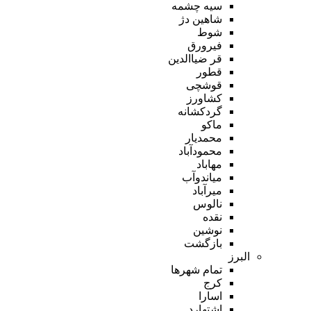
سیه چشمه
شاهین دژ
شوط
فیرورق
قر ضیاالدین
قطور
قوشچی
کشاورز
گردکشانه
ماکو
محمدیار
محمودآباد
مهاباد
میاندوآب
میرآباد
نالوس
نقده
نوشین
بازگشت
البرز
تمام شهر‌ها
کرج
اسارا
اشتهارد