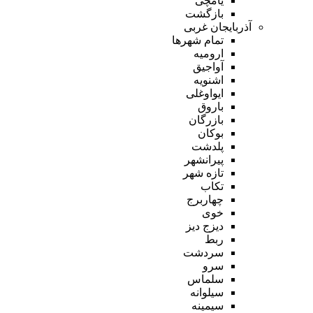
یامچی
بازگشت
آذربایجان غربی
تمام شهر‌ها
ارومیه
آواجیق
اشنویه
ایواوغلی
باروق
بازرگان
بوکان
پلدشت
پیرانشهر
تازه شهر
تکاب
چهاربرج
خوی
دیزج دیز
ربط
سردشت
سرو
سلماس
سیلوانه
سیمینه