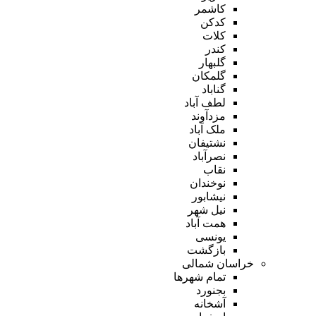
کاشمر
کدکن
کلات
کندر
گلبهار
گلمکان
گناباد
لطف آباد
مزدآوند
ملک آباد
نشتیفان
نصرآباد
نقاب
نوخندان
نیشابور
نیل شهر
همت آباد
یونسی
بازگشت
خراسان شمالی
تمام شهر‌ها
بجنورد
آشخانه