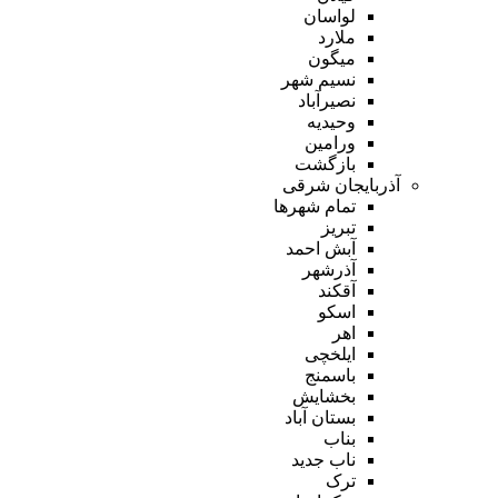
لواسان
ملارد
میگون
نسیم شهر
نصیرآباد
وحیدیه
ورامین
بازگشت
آذربایجان شرقی
تمام شهر‌ها
تبریز
آبش احمد
آذرشهر
آقکند
اسکو
اهر
ایلخچی
باسمنج
بخشایش
بستان آباد
بناب
ناب جدید
ترک