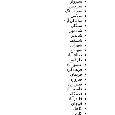
سبزوار
سرخس
سفیدسنگ
سلامی
سلطان آباد
سنگان
شادمهر
شاندیز
ششتمد
شهرآباد
شهرزو
صالح آباد
طرقبه
عشق آباد
فرهادگرد
فریمان
فیروزه
فیض آباد
قاسم آباد
قدمگاه
قلندرآباد
قوچان
کاخک
کاریز