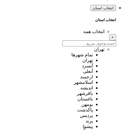
انتخاب استان
انتخاب استان
انتخاب همه
×
تهران
تمام شهر‌ها
تهران
آبسرد
آبعلی
ارجمند
اسلامشهر
اندیشه
باقرشهر
باغستان
بومهن
پاکدشت
پردیس
پرند
پیشوا