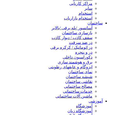
مراکز کاریابی
سایر
استخدام
استخدام بازاریاب
ساختمان
آسانسور /پله برقی /بالابر
بازسازی ساختمان
سقف کاذب / دیوار کاذب
در ضد سرقت
در اتوماتیک / کرکره برقی
در و پنجره
دکوراسیون داخلی
برق و هوشمند سازی
ایزوگام و عایقهای رطوبتی
نمای ساختمان
شیشه ساختمان
نقاشی ساختمان
مصالح ساختمانی
خدمات ساختمانی
ماشین آلات ساختمانی
آموزشی
آموزشگاه
آموزشگاه زبان