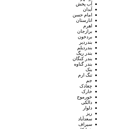
آب پخش
آبدان
امام حسن
انارستان
اهرم
برازجان
بردخون
بندردیر
بندردیلم
بندر ریگ
بندر کنگان
بندر گناوه
بنک
تنگ ارم
جم
چغادک
خارک
خورموج
دالکی
دلوار
ریز
سعدآباد
سیراف