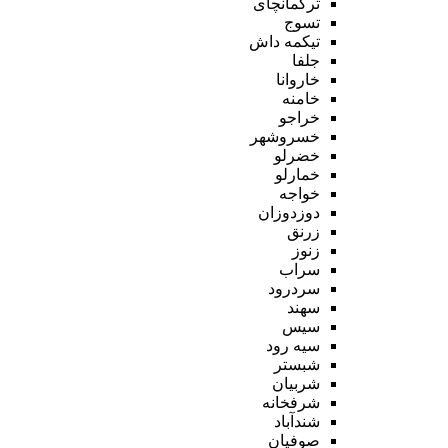
ترکمانچای
تسوج
تیکمه داش
جلفا
خاروانا
خامنه
خراجو
خسروشهر
خضرلو
خمارلو
خواجه
دوزدوزان
زرنق
زنوز
سراب
سردرود
سهند
سیس
سیه رود
شبستر
شربیان
شرفخانه
شندآباد
صوفیان