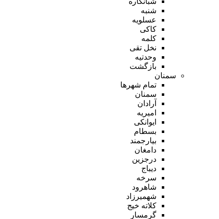
شبانکاره
شنبه
عسلویه
کاکی
کلمه
نخل تقی
وحدتیه
بازگشت
سمنان
تمام شهر‌ها
سمنان
آرادان
امیریه
ایوانکی
بسطام
بیارجمند
دامغان
درجزین
دیباج
سرخه
شاهرود
شهمیرزاد
کلاته خیج
گرمسار