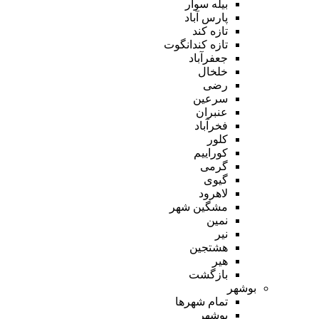
بیله سوار
پارس آباد
تازه کند
تازه کندانگوت
جعفرآباد
خلخال
رضی
سرعین
عنبران
فخرآباد
کلور
کوراییم
گرمی
گیوی
لاهرود
مشگین شهر
نمین
نیر
هشتجین
هیر
بازگشت
بوشهر
تمام شهر‌ها
بوشهر