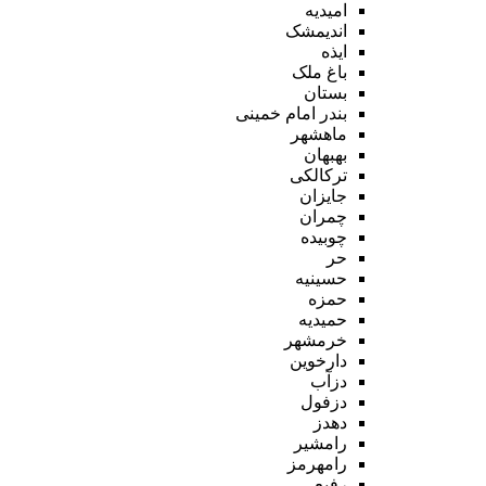
امیدیه
اندیمشک
ایذه
باغ ملک
بستان
بندر امام خمینی
ماهشهر
بهبهان
ترکالکی
جایزان
چمران
چوبیده
حر
حسینیه
حمزه
حمیدیه
خرمشهر
دارخوین
دزآب
دزفول
دهدز
رامشیر
رامهرمز
رفیع