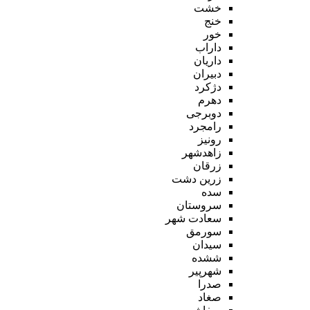
خشت
خنج
خور
داراب
داریان
دبیران
دژکرد
دهرم
دوبرجی
رامجرد
رونیز
زاهدشهر
زرقان
زرین دشت
سده
سروستان
سعادت شهر
سورمق
سیدان
ششده
شهرپیر
صدرا
صغاد