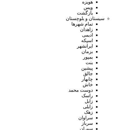
هویزه
ویس
بازگشت
سیستان و بلوچستان
تمام شهر‌ها
زاهدان
ادیمی
اسپکه
ایرانشهر
بزمان
بمپور
بنت
پیشین
جالق
چابهار
خاش
دوست محمد
راسک
زابل
زابلی
زهک
سراوان
سرباز
سوران