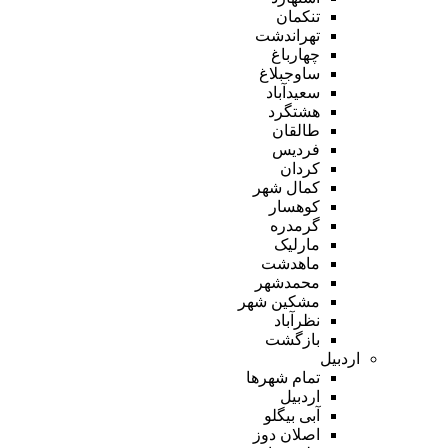
تنکمان
تهراندشت
چهارباغ
ساوجبلاغ
سعیدآباد
هشتگرد
طالقان
فردیس
کردان
کمال شهر
کوهسار
گرمدره
مارلیک
ماهدشت
محمدشهر
مشکین شهر
نظرآباد
بازگشت
اردبیل
تمام شهر‌ها
اردبیل
آبی بیگلو
اصلان دوز