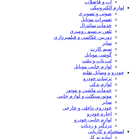
آب و فاضلاب
لوازم الکترونیکی
صوتی و تصویری
تعمیرات موبایل
خدمات سانترال
تلفن بی‌سیم رومیزی
دوربین عکاسی و فیلمبرداری
سایر
سیم کارت
گوشی موبایل
لپ تاپ و تبلت
لوازم جانبی موبایل
خودرو و وسایل نقلیه
تزئینات خودرو
لوازم یدکی
خدمات ماشین و موتور
موتورسیکلت و لوازم جانبی
سایر
خودروی داخلی و خارجی
اجاره خودرو
لوازم جانبی خودرو
دزدگیر و ردیاب
استخدام و کاریابی
آماده به کار