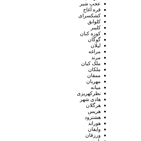
عجب شیر
قره آغاج
کشکسرای
کلوانق
کلیبر
کوزه کنان
گوگان
لیلان
مراغه
مرند
ملک کیان
ملکان
ممقان
مهربان
میانه
نظرکهریزی
هادی شهر
هرگلان
هریس
هشترود
هوراند
وایقان
ورزقان