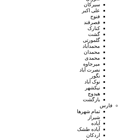
سیرکان
علی اکبر
فنوج
قصرقند
کنارک
گشت
گلمورتی
محمدآباد
محمدان
محمدی
میرجاوه
نصرت آباد
نگور
نوک آباد
نیکشهر
هیدوچ
بازگشت
فارس
تمام شهر‌ها
شیراز
آباده
آباده طشک
اردکان