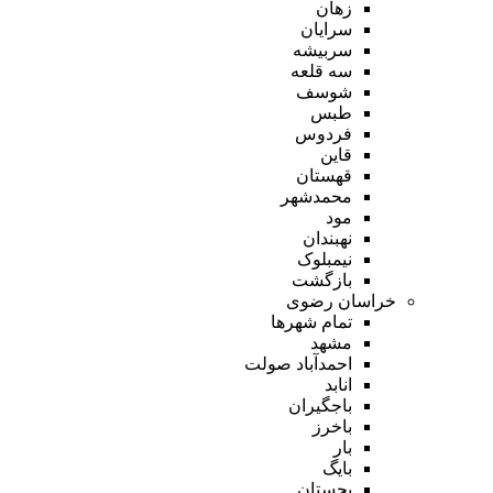
زهان
سرایان
سربیشه
سه قلعه
شوسف
طبس
فردوس
قاین
قهستان
محمدشهر
مود
نهبندان
نیمبلوک
بازگشت
خراسان رضوی
تمام شهر‌ها
مشهد
احمدآباد صولت
انابد
باجگیران
باخرز
بار
بایگ
بجستان