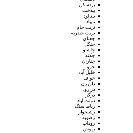
بردسکن
بیدخت
بینالود
تایباد
تربت جام
تربت حیدریه
جغتای
جنگل
چاشلو
چکنه
چناران
خرو
خلیل آباد
خواف
داورزن
در رود
درگز
دولت آباد
رباط سنگ
رشتخوار
رضویه
روداب
ریوش