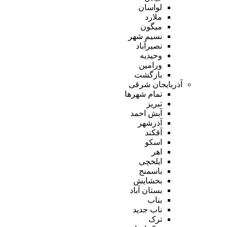
لواسان
ملارد
میگون
نسیم شهر
نصیرآباد
وحیدیه
ورامین
بازگشت
آذربایجان شرقی
تمام شهر‌ها
تبریز
آبش احمد
آذرشهر
آقکند
اسکو
اهر
ایلخچی
باسمنج
بخشایش
بستان آباد
بناب
ناب جدید
ترک