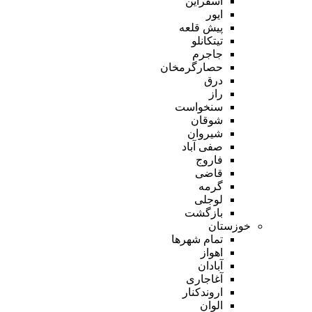
اسفراین
ایور
پیش قلعه
تیتکانلو
جاجرم
حصارگرمخان
درق
راز
سنخواست
شوقان
شیروان
صفی آباد
فاروج
قاضی
گرمه
لوجلی
بازگشت
خوزستان
تمام شهر‌ها
اهواز
آبادان
آغاجاری
اروندکنار
الوان