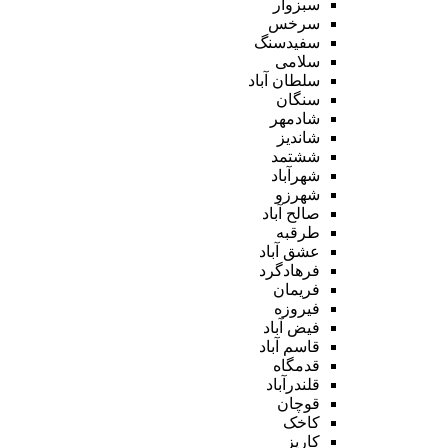
سبزوار
سرخس
سفیدسنگ
سلامی
سلطان آباد
سنگان
شادمهر
شاندیز
ششتمد
شهرآباد
شهرزو
صالح آباد
طرقبه
عشق آباد
فرهادگرد
فریمان
فیروزه
فیض آباد
قاسم آباد
قدمگاه
قلندرآباد
قوچان
کاخک
کاریز