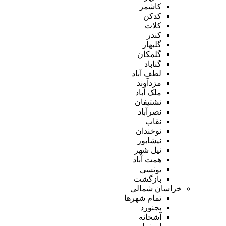
کاشمر
کدکن
کلات
کندر
گلبهار
گلمکان
گناباد
لطف آباد
مزدآوند
ملک آباد
نشتیفان
نصرآباد
نقاب
نوخندان
نیشابور
نیل شهر
همت آباد
یونسی
بازگشت
خراسان شمالی
تمام شهر‌ها
بجنورد
آشخانه