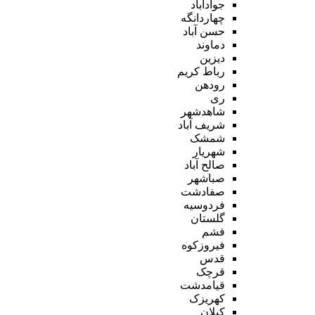
جوادآباد
چهاردانگه
حسن آباد
دماوند
دیزین
رباط کریم
رودهن
ری
شاهدشهر
شریف آباد
شمشک
شهریار
صالح آباد
صباشهر
صفادشت
فردوسیه
گلستان
فشم
فیروزکوه
قدس
قرچک
قیامدشت
کهریزک
کیلان