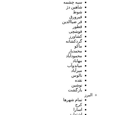
سیه چشمه
شاهین دژ
شوط
فیرورق
قر ضیاالدین
قطور
قوشچی
کشاورز
گردکشانه
ماکو
محمدیار
محمودآباد
مهاباد
میاندوآب
میرآباد
نالوس
نقده
نوشین
بازگشت
البرز
تمام شهر‌ها
کرج
اسارا
اشتهارد