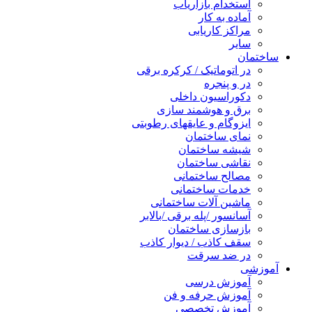
استخدام بازاریاب
آماده به کار
مراکز کاریابی
سایر
ساختمان
در اتوماتیک / کرکره برقی
در و پنجره
دکوراسیون داخلی
برق و هوشمند سازی
ایزوگام و عایقهای رطوبتی
نمای ساختمان
شیشه ساختمان
نقاشی ساختمان
مصالح ساختمانی
خدمات ساختمانی
ماشین آلات ساختمانی
آسانسور /پله برقی /بالابر
بازسازی ساختمان
سقف کاذب / دیوار کاذب
در ضد سرقت
آموزشی
آموزش درسی
آموزش حرفه و فن
آموزش تخصصی