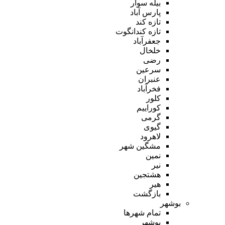
بیله سوار
پارس آباد
تازه کند
تازه کندانگوت
جعفرآباد
خلخال
رضی
سرعین
عنبران
فخرآباد
کلور
کوراییم
گرمی
گیوی
لاهرود
مشگین شهر
نمین
نیر
هشتجین
هیر
بازگشت
بوشهر
تمام شهر‌ها
بوشهر