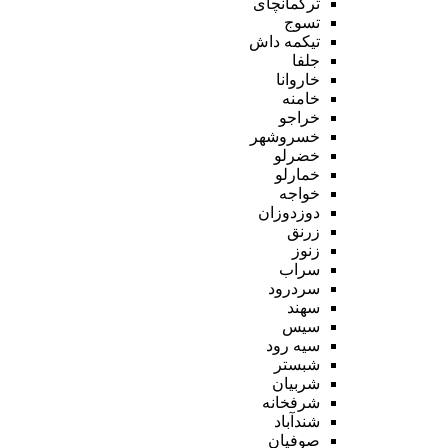
ترکمانچای
تسوج
تیکمه داش
جلفا
خاروانا
خامنه
خراجو
خسروشهر
خضرلو
خمارلو
خواجه
دوزدوزان
زرنق
زنوز
سراب
سردرود
سهند
سیس
سیه رود
شبستر
شربیان
شرفخانه
شندآباد
صوفیان