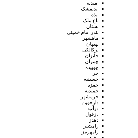
امیدیه
اندیمشک
ایذه
باغ ملک
بستان
بندر امام خمینی
ماهشهر
بهبهان
ترکالکی
جایزان
چمران
چوبیده
حر
حسینیه
حمزه
حمیدیه
خرمشهر
دارخوین
دزآب
دزفول
دهدز
رامشیر
رامهرمز
رفیع