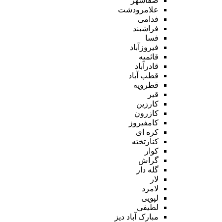
صفاشهر
علامرودشت
فدامی
فراشبند
فسا
فیروزآباد
قائمیه
قادرآباد
قطب آباد
قطرویه
قیر
کارزین
کازرون
کامفیروز
کره ای
کنارتخته
کوار
گراش
گله دار
لار
لامرد
لپویی
لطیفی
مبارک آباد دیز