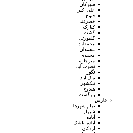
سیرکان
علی اکبر
فنوج
قصرقند
کنارک
گشت
گلمورتی
محمدآباد
محمدان
محمدی
میرجاوه
نصرت آباد
نگور
نوک آباد
نیکشهر
هیدوچ
بازگشت
فارس
تمام شهر‌ها
شیراز
آباده
آباده طشک
اردکان