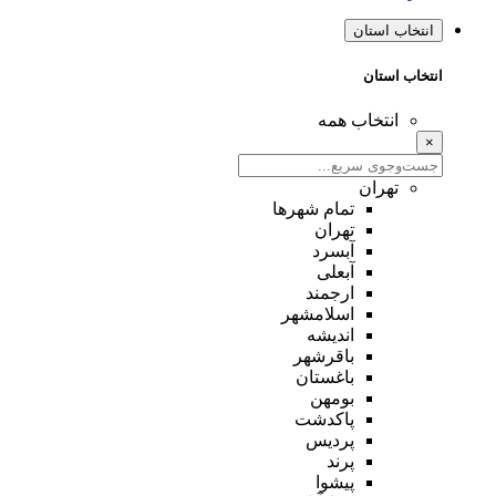
انتخاب استان
انتخاب استان
انتخاب همه
×
تهران
تمام شهر‌ها
تهران
آبسرد
آبعلی
ارجمند
اسلامشهر
اندیشه
باقرشهر
باغستان
بومهن
پاکدشت
پردیس
پرند
پیشوا