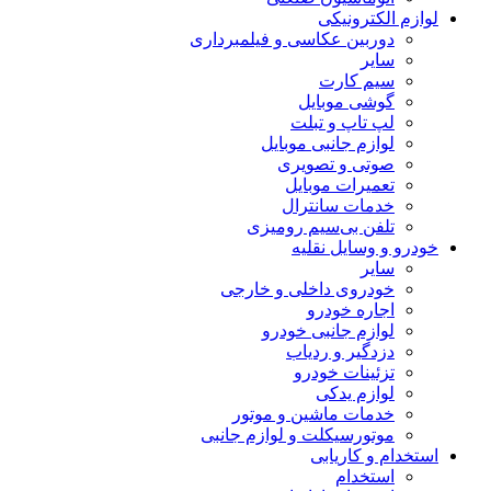
لوازم الکترونیکی
دوربین عکاسی و فیلمبرداری
سایر
سیم کارت
گوشی موبایل
لپ تاپ و تبلت
لوازم جانبی موبایل
صوتی و تصویری
تعمیرات موبایل
خدمات سانترال
تلفن بی‌سیم رومیزی
خودرو و وسایل نقلیه
سایر
خودروی داخلی و خارجی
اجاره خودرو
لوازم جانبی خودرو
دزدگیر و ردیاب
تزئینات خودرو
لوازم یدکی
خدمات ماشین و موتور
موتورسیکلت و لوازم جانبی
استخدام و کاریابی
استخدام