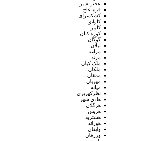
عجب شیر
قره آغاج
کشکسرای
کلوانق
کلیبر
کوزه کنان
گوگان
لیلان
مراغه
مرند
ملک کیان
ملکان
ممقان
مهربان
میانه
نظرکهریزی
هادی شهر
هرگلان
هریس
هشترود
هوراند
وایقان
ورزقان