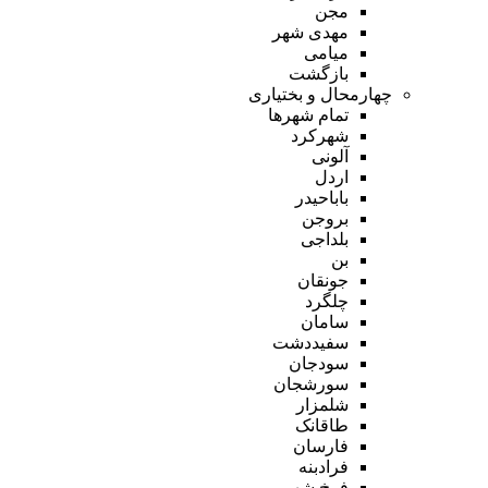
مجن
مهدی شهر
میامی
بازگشت
چهارمحال و بختیاری
تمام شهر‌ها
شهرکرد
آلونی
اردل
باباحیدر
بروجن
بلداجی
بن
جونقان
چلگرد
سامان
سفیددشت
سودجان
سورشجان
شلمزار
طاقانک
فارسان
فرادبنه
فرخ شهر