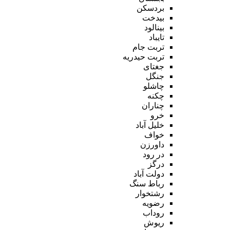
بردسکن
بیدخت
بینالود
تایباد
تربت جام
تربت حیدریه
جغتای
جنگل
چاشلو
چکنه
چناران
خرو
خلیل آباد
خواف
داورزن
در رود
درگز
دولت آباد
رباط سنگ
رشتخوار
رضویه
روداب
ریوش