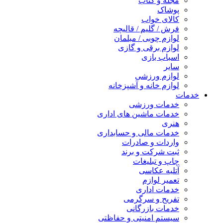
مجله و کتاب
پوشاک
کالای خواب
فرش / گلیم / قالیچه
لوازم چوبی / مبلمان
لوازم برقی و گازی
اسباب بازی
سایر
لوازم ورزشی
لوازم خانه و آشپزخانه
خدمات
خدمات ورزشی
خدمات ماشین های اداری
هنری
خدمات مالی و حسابداری
واردات و صادرات
ثبت شرکت و برند
چاپ و تبلیغات
آتلیه عکاسی
تعمیر لوازم
خدمات اداری
تفریح و سرگرمی
خدمات بازرگانی
سیستم امنیتی و حفاظتی