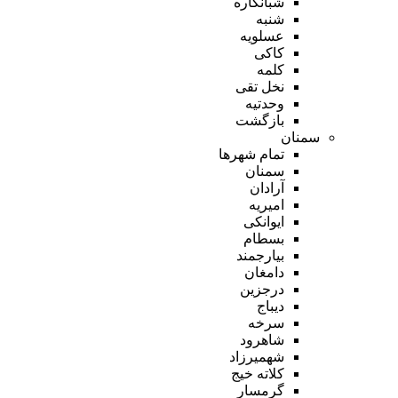
شبانکاره
شنبه
عسلویه
کاکی
کلمه
نخل تقی
وحدتیه
بازگشت
سمنان
تمام شهر‌ها
سمنان
آرادان
امیریه
ایوانکی
بسطام
بیارجمند
دامغان
درجزین
دیباج
سرخه
شاهرود
شهمیرزاد
کلاته خیج
گرمسار