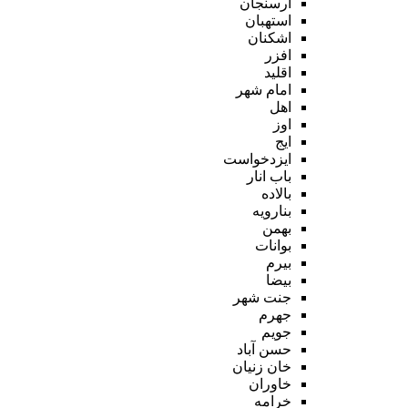
ارسنجان
استهبان
اشکنان
افزر
اقلید
امام شهر
اهل
اوز
ایج
ایزدخواست
باب انار
بالاده
بنارویه
بهمن
بوانات
بیرم
بیضا
جنت شهر
جهرم
جویم
حسن آباد
خان زنیان
خاوران
خرامه