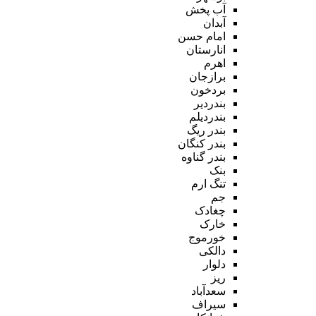
آب پخش
آبدان
امام حسن
انارستان
اهرم
برازجان
بردخون
بندردیر
بندردیلم
بندر ریگ
بندر کنگان
بندر گناوه
بنک
تنگ ارم
جم
چغادک
خارک
خورموج
دالکی
دلوار
ریز
سعدآباد
سیراف