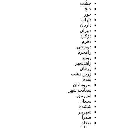
خشت
خنج
خور
داراب
داریان
دبیران
دژکرد
دهرم
دوبرجی
رامجرد
رونیز
زاهدشهر
زرقان
زرین دشت
سده
سروستان
سعادت شهر
سورمق
سیدان
ششده
شهرپیر
صدرا
صغاد