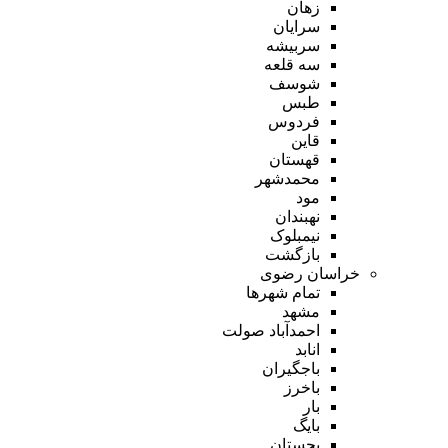
زهان
سرایان
سربیشه
سه قلعه
شوسف
طبس
فردوس
قاین
قهستان
محمدشهر
مود
نهبندان
نیمبلوک
بازگشت
خراسان رضوی
تمام شهر‌ها
مشهد
احمدآباد صولت
انابد
باجگیران
باخرز
بار
بایگ
بجستان