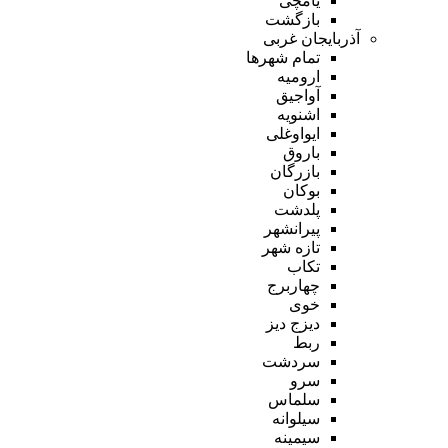
یامچی
بازگشت
آذربایجان غربی
تمام شهر‌ها
ارومیه
آواجیق
اشنویه
ایواوغلی
باروق
بازرگان
بوکان
پلدشت
پیرانشهر
تازه شهر
تکاب
چهاربرج
خوی
دیزج دیز
ربط
سردشت
سرو
سلماس
سیلوانه
سیمینه