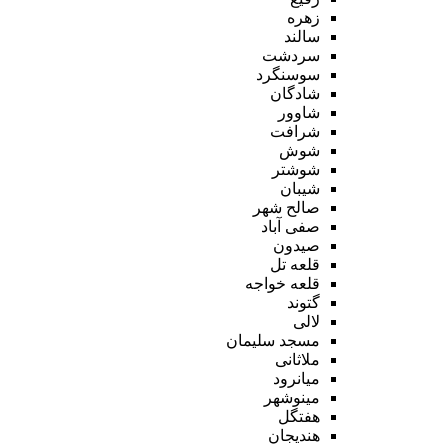
زهره
سالند
سردشت
سوسنگرد
شادگان
شاوور
شرافت
شوش
شوشتر
شیبان
صالح شهر
صفی آباد
صیدون
قلعه تل
قلعه خواجه
گتوند
لالی
مسجد سلیمان
ملاثانی
میانرود
مینوشهر
هفتگل
هندیجان