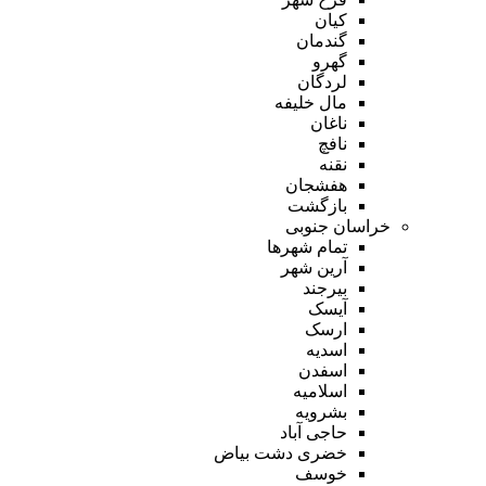
کیان
گندمان
گهرو
لردگان
مال خلیفه
ناغان
نافچ
نقنه
هفشجان
بازگشت
خراسان جنوبی
تمام شهر‌ها
آرین شهر
بیرجند
آیسک
ارسک
اسدیه
اسفدن
اسلامیه
بشرویه
حاجی آباد
خضری دشت بیاض
خوسف