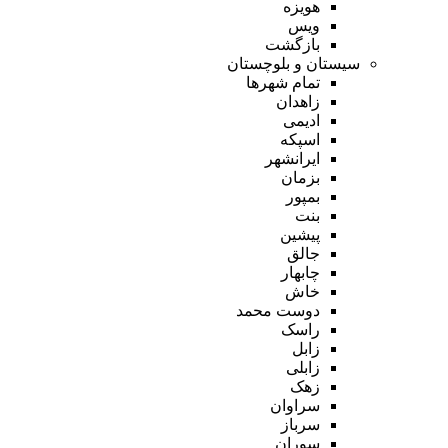
هویزه
ویس
بازگشت
سیستان و بلوچستان
تمام شهر‌ها
زاهدان
ادیمی
اسپکه
ایرانشهر
بزمان
بمپور
بنت
پیشین
جالق
چابهار
خاش
دوست محمد
راسک
زابل
زابلی
زهک
سراوان
سرباز
سوران