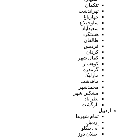
تنکمان
تهراندشت
چهارباغ
ساوجبلاغ
سعیدآباد
هشتگرد
طالقان
فردیس
کردان
کمال شهر
کوهسار
گرمدره
مارلیک
ماهدشت
محمدشهر
مشکین شهر
نظرآباد
بازگشت
اردبیل
تمام شهر‌ها
اردبیل
آبی بیگلو
اصلان دوز