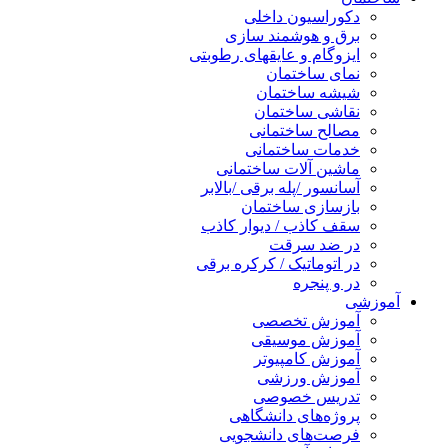
دکوراسیون داخلی
برق و هوشمند سازی
ایزوگام و عایقهای رطوبتی
نمای ساختمان
شیشه ساختمان
نقاشی ساختمان
مصالح ساختمانی
خدمات ساختمانی
ماشین آلات ساختمانی
آسانسور /پله برقی /بالابر
بازسازی ساختمان
سقف کاذب / دیوار کاذب
در ضد سرقت
در اتوماتیک / کرکره برقی
در و پنجره
آموزشی
آموزش تخصصی
آموزش موسیقی
آموزش کامپیوتر
آموزش ورزشی
تدریس خصوصی
پروژه‌های دانشگاهی
فرصت‌های دانشجویی