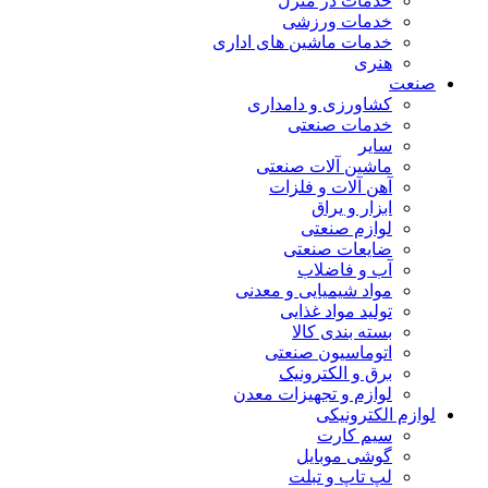
خدمات در منزل
خدمات ورزشی
خدمات ماشین های اداری
هنری
صنعت
کشاورزی و دامداری
خدمات صنعتی
سایر
ماشین آلات صنعتی
آهن آلات و فلزات
ابزار و یراق
لوازم صنعتی
ضایعات صنعتی
آب و فاضلاب
مواد شیمیایی و معدنی
تولید مواد غذایی
بسته بندی کالا
اتوماسیون صنعتی
برق و الکترونیک
لوازم و تجهیزات معدن
لوازم الکترونیکی
سیم کارت
گوشی موبایل
لپ تاپ و تبلت