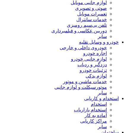
لوازم جانبی موبایل
صوتی و تصویری
تعمیرات موبایل
خدمات سانترال
تلفن بی‌سیم رومیزی
دوربین عکاسی و فیلمبرداری
سایر
خودرو و وسایل نقلیه
خودروی داخلی و خارجی
اجاره خودرو
لوازم جانبی خودرو
دزدگیر و ردیاب
تزئینات خودرو
لوازم یدکی
خدمات ماشین و موتور
موتورسیکلت و لوازم جانبی
سایر
استخدام و کاریابی
استخدام
استخدام بازاریاب
آماده به کار
مراکز کاریابی
سایر
ساختمان