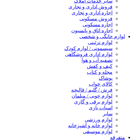
سایر خدمات املاک
فروش اداری و تجاری
اجاره اداری و تجاری
فروش مسکونی
اجاره مسکونی
اجاره اتاق و پانسیون
لوازم خانگی و شخصی
لوازم تزئینی
سیسمونی / لوازم کودک
لوازم اداری فروشگاهی
تصفیه آب و هوا
کیف و کفش
مجله و کتاب
پوشاک
کالای خواب
فرش / گلیم / قالیچه
لوازم چوبی / مبلمان
لوازم برقی و گازی
اسباب بازی
سایر
لوازم ورزشی
لوازم خانه و آشپزخانه
لوازم موسیقی
متفرقه