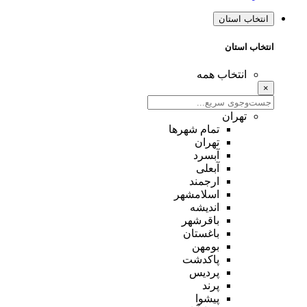
انتخاب استان
انتخاب استان
انتخاب همه
×
تهران
تمام شهر‌ها
تهران
آبسرد
آبعلی
ارجمند
اسلامشهر
اندیشه
باقرشهر
باغستان
بومهن
پاکدشت
پردیس
پرند
پیشوا