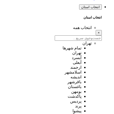
انتخاب استان
انتخاب استان
انتخاب همه
×
تهران
تمام شهر‌ها
تهران
آبسرد
آبعلی
ارجمند
اسلامشهر
اندیشه
باقرشهر
باغستان
بومهن
پاکدشت
پردیس
پرند
پیشوا