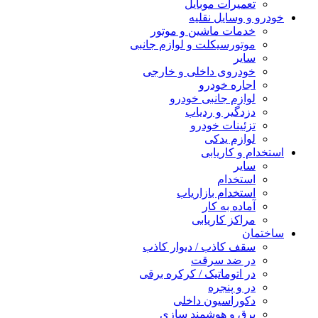
تعمیرات موبایل
خودرو و وسایل نقلیه
خدمات ماشین و موتور
موتورسیکلت و لوازم جانبی
سایر
خودروی داخلی و خارجی
اجاره خودرو
لوازم جانبی خودرو
دزدگیر و ردیاب
تزئینات خودرو
لوازم یدکی
استخدام و کاریابی
سایر
استخدام
استخدام بازاریاب
آماده به کار
مراکز کاریابی
ساختمان
سقف کاذب / دیوار کاذب
در ضد سرقت
در اتوماتیک / کرکره برقی
در و پنجره
دکوراسیون داخلی
برق و هوشمند سازی