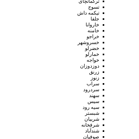
ترکمانچای
تسوج
تیکمه داش
جلفا
خاروانا
خامنه
خراجو
خسروشهر
خضرلو
خمارلو
خواجه
دوزدوزان
زرنق
زنوز
سراب
سردرود
سهند
سیس
سیه رود
شبستر
شربیان
شرفخانه
شندآباد
صوفیان