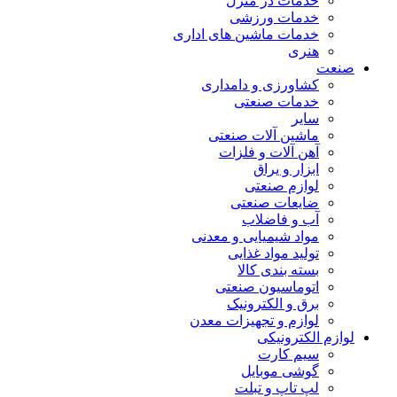
خدمات در منزل
خدمات ورزشی
خدمات ماشین های اداری
هنری
صنعت
کشاورزی و دامداری
خدمات صنعتی
سایر
ماشین آلات صنعتی
آهن آلات و فلزات
ابزار و یراق
لوازم صنعتی
ضایعات صنعتی
آب و فاضلاب
مواد شیمیایی و معدنی
تولید مواد غذایی
بسته بندی کالا
اتوماسیون صنعتی
برق و الکترونیک
لوازم و تجهیزات معدن
لوازم الکترونیکی
سیم کارت
گوشی موبایل
لپ تاپ و تبلت