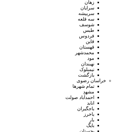
زهان
سرایان
سربیشه
سه قلعه
شوسف
طبس
فردوس
قاین
قهستان
محمدشهر
مود
نهبندان
نیمبلوک
بازگشت
خراسان رضوی
تمام شهر‌ها
مشهد
احمدآباد صولت
انابد
باجگیران
باخرز
بار
بایگ
بجستان