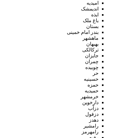
امیدیه
اندیمشک
ایذه
باغ ملک
بستان
بندر امام خمینی
ماهشهر
بهبهان
ترکالکی
جایزان
چمران
چوبیده
حر
حسینیه
حمزه
حمیدیه
خرمشهر
دارخوین
دزآب
دزفول
دهدز
رامشیر
رامهرمز
رفیع