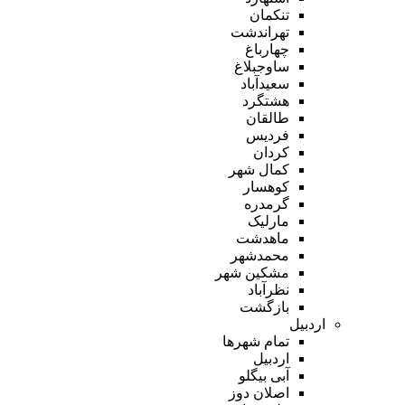
تنکمان
تهراندشت
چهارباغ
ساوجبلاغ
سعیدآباد
هشتگرد
طالقان
فردیس
کردان
کمال شهر
کوهسار
گرمدره
مارلیک
ماهدشت
محمدشهر
مشکین شهر
نظرآباد
بازگشت
اردبیل
تمام شهر‌ها
اردبیل
آبی بیگلو
اصلان دوز