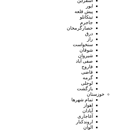
اسفراین
ایور
پیش قلعه
تیتکانلو
جاجرم
حصارگرمخان
درق
راز
سنخواست
شوقان
شیروان
صفی آباد
فاروج
قاضی
گرمه
لوجلی
بازگشت
خوزستان
تمام شهر‌ها
اهواز
آبادان
آغاجاری
اروندکنار
الوان