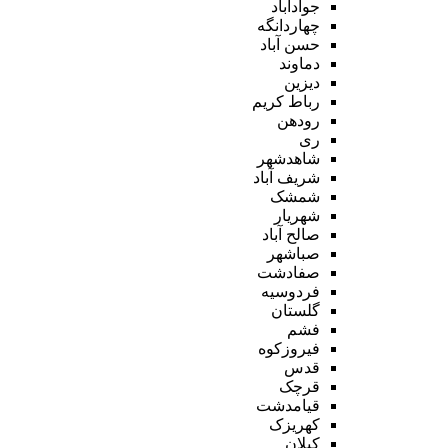
جوادآباد
چهاردانگه
حسن آباد
دماوند
دیزین
رباط کریم
رودهن
ری
شاهدشهر
شریف آباد
شمشک
شهریار
صالح آباد
صباشهر
صفادشت
فردوسیه
گلستان
فشم
فیروزکوه
قدس
قرچک
قیامدشت
کهریزک
کیلان