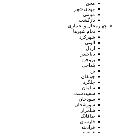
مجن
مهدی شهر
میامی
بازگشت
چهارمحال و بختیاری
تمام شهر‌ها
شهرکرد
آلونی
اردل
باباحیدر
بروجن
بلداجی
بن
جونقان
چلگرد
سامان
سفیددشت
سودجان
سورشجان
شلمزار
طاقانک
فارسان
فرادبنه
فرخ شهر