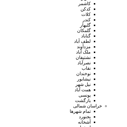
کاشمر
کدکن
کلات
کندر
گلبهار
گلمکان
گناباد
لطف آباد
مزدآوند
ملک آباد
نشتیفان
نصرآباد
نقاب
نوخندان
نیشابور
نیل شهر
همت آباد
یونسی
بازگشت
خراسان شمالی
تمام شهر‌ها
بجنورد
آشخانه