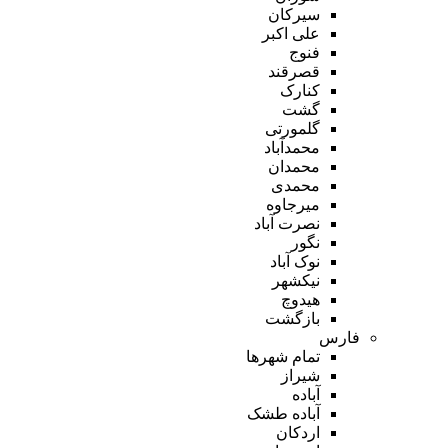
سیرکان
علی اکبر
فنوج
قصرقند
کنارک
گشت
گلمورتی
محمدآباد
محمدان
محمدی
میرجاوه
نصرت آباد
نگور
نوک آباد
نیکشهر
هیدوچ
بازگشت
فارس
تمام شهر‌ها
شیراز
آباده
آباده طشک
اردکان