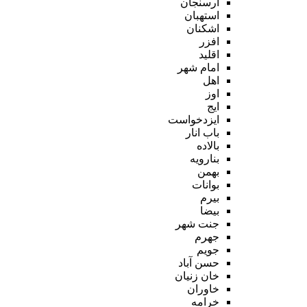
ارسنجان
استهبان
اشکنان
افزر
اقلید
امام شهر
اهل
اوز
ایج
ایزدخواست
باب انار
بالاده
بنارویه
بهمن
بوانات
بیرم
بیضا
جنت شهر
جهرم
جویم
حسن آباد
خان زنیان
خاوران
خرامه