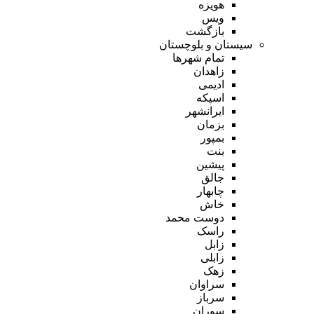
هویزه
ویس
بازگشت
سیستان و بلوچستان
تمام شهر‌ها
زاهدان
ادیمی
اسپکه
ایرانشهر
بزمان
بمپور
بنت
پیشین
جالق
چابهار
خاش
دوست محمد
راسک
زابل
زابلی
زهک
سراوان
سرباز
سوران