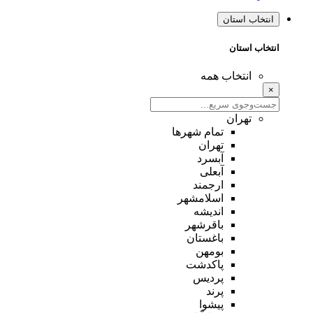
انتخاب استان
انتخاب استان
انتخاب همه
×
تهران
تمام شهر‌ها
تهران
آبسرد
آبعلی
ارجمند
اسلامشهر
اندیشه
باقرشهر
باغستان
بومهن
پاکدشت
پردیس
پرند
پیشوا