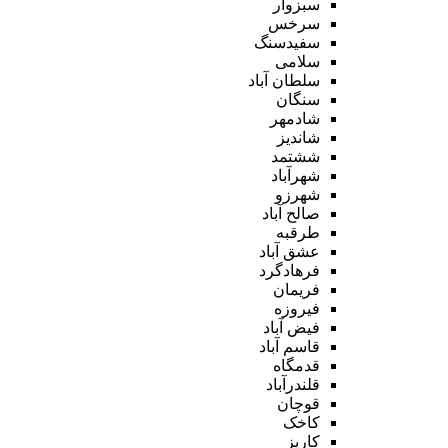
سبزوار
سرخس
سفیدسنگ
سلامی
سلطان آباد
سنگان
شادمهر
شاندیز
ششتمد
شهرآباد
شهرزو
صالح آباد
طرقبه
عشق آباد
فرهادگرد
فریمان
فیروزه
فیض آباد
قاسم آباد
قدمگاه
قلندرآباد
قوچان
کاخک
کاریز