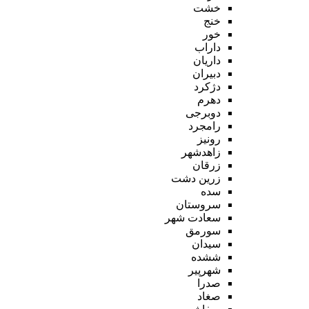
خشت
خنج
خور
داراب
داریان
دبیران
دژکرد
دهرم
دوبرجی
رامجرد
رونیز
زاهدشهر
زرقان
زرین دشت
سده
سروستان
سعادت شهر
سورمق
سیدان
ششده
شهرپیر
صدرا
صغاد