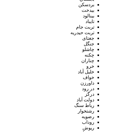
بردسکن
بیدخت
بینالود
تایباد
تربت جام
تربت حیدریه
جغتای
جنگل
چاشلو
چکنه
چناران
خرو
خلیل آباد
خواف
داورزن
در رود
درگز
دولت آباد
رباط سنگ
رشتخوار
رضویه
روداب
ریوش