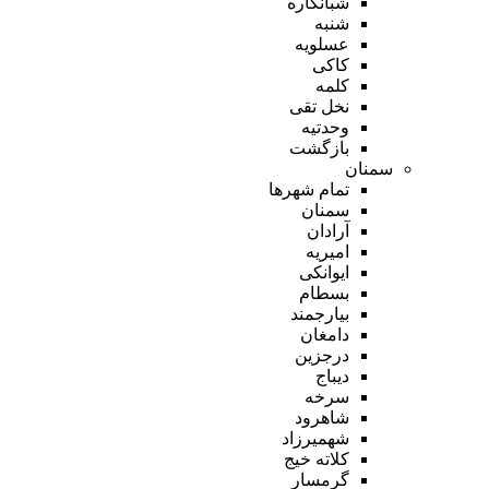
شبانکاره
شنبه
عسلویه
کاکی
کلمه
نخل تقی
وحدتیه
بازگشت
سمنان
تمام شهر‌ها
سمنان
آرادان
امیریه
ایوانکی
بسطام
بیارجمند
دامغان
درجزین
دیباج
سرخه
شاهرود
شهمیرزاد
کلاته خیج
گرمسار