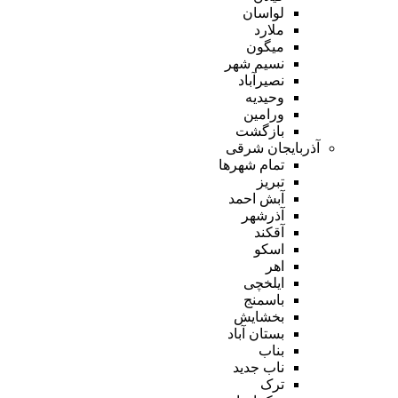
لواسان
ملارد
میگون
نسیم شهر
نصیرآباد
وحیدیه
ورامین
بازگشت
آذربایجان شرقی
تمام شهر‌ها
تبریز
آبش احمد
آذرشهر
آقکند
اسکو
اهر
ایلخچی
باسمنج
بخشایش
بستان آباد
بناب
ناب جدید
ترک