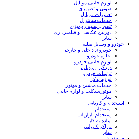
لوازم جانبی موبایل
صوتی و تصویری
تعمیرات موبایل
خدمات سانترال
تلفن بی‌سیم رومیزی
دوربین عکاسی و فیلمبرداری
سایر
خودرو و وسایل نقلیه
خودروی داخلی و خارجی
اجاره خودرو
لوازم جانبی خودرو
دزدگیر و ردیاب
تزئینات خودرو
لوازم یدکی
خدمات ماشین و موتور
موتورسیکلت و لوازم جانبی
سایر
استخدام و کاریابی
استخدام
استخدام بازاریاب
آماده به کار
مراکز کاریابی
سایر
ساختمان