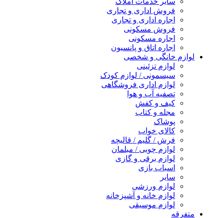
سایر خدمات املاک
فروش اداری و تجاری
اجاره اداری و تجاری
فروش مسکونی
اجاره مسکونی
اجاره اتاق و پانسیون
لوازم خانگی و شخصی
لوازم تزئینی
سیسمونی / لوازم کودک
لوازم اداری فروشگاهی
تصفیه آب و هوا
کیف و کفش
مجله و کتاب
پوشاک
کالای خواب
فرش / گلیم / قالیچه
لوازم چوبی / مبلمان
لوازم برقی و گازی
اسباب بازی
سایر
لوازم ورزشی
لوازم خانه و آشپزخانه
لوازم موسیقی
متفرقه