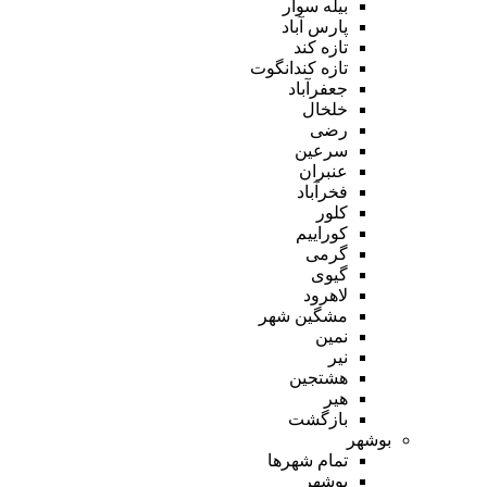
بیله سوار
پارس آباد
تازه کند
تازه کندانگوت
جعفرآباد
خلخال
رضی
سرعین
عنبران
فخرآباد
کلور
کوراییم
گرمی
گیوی
لاهرود
مشگین شهر
نمین
نیر
هشتجین
هیر
بازگشت
بوشهر
تمام شهر‌ها
بوشهر