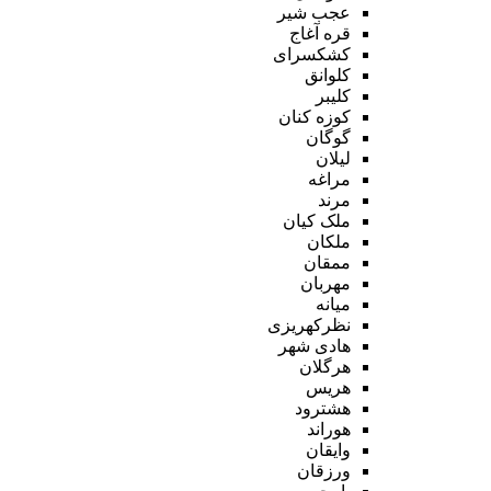
عجب شیر
قره آغاج
کشکسرای
کلوانق
کلیبر
کوزه کنان
گوگان
لیلان
مراغه
مرند
ملک کیان
ملکان
ممقان
مهربان
میانه
نظرکهریزی
هادی شهر
هرگلان
هریس
هشترود
هوراند
وایقان
ورزقان