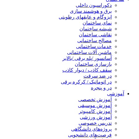
دکوراسیون داخلی
برق و هوشمند سازی
ایزوگام و عایقهای رطوبتی
نمای ساختمان
شیشه ساختمان
نقاشی ساختمان
مصالح ساختمانی
خدمات ساختمانی
ماشین آلات ساختمانی
آسانسور /پله برقی /بالابر
بازسازی ساختمان
سقف کاذب / دیوار کاذب
در ضد سرقت
در اتوماتیک / کرکره برقی
در و پنجره
آموزشی
آموزش تخصصی
آموزش موسیقی
آموزش کامپیوتر
آموزش ورزشی
تدریس خصوصی
پروژه‌های دانشگاهی
فرصت‌های دانشجویی