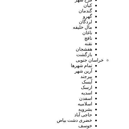
کیان
گندمان
گهرو
لردگان
مال خلیفه
ناغان
نافچ
نقنه
هفشجان
بازگشت
خراسان جنوبی
تمام شهر‌ها
آرین شهر
بیرجند
آیسک
ارسک
اسدیه
اسفدن
اسلامیه
بشرویه
حاجی آباد
خضری دشت بیاض
خوسف