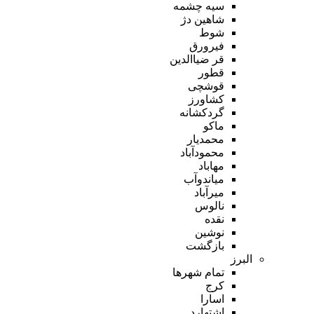
سیه چشمه
شاهین دژ
شوط
فیرورق
قر ضیاالدین
قطور
قوشچی
کشاورز
گردکشانه
ماکو
محمدیار
محمودآباد
مهاباد
میاندوآب
میرآباد
نالوس
نقده
نوشین
بازگشت
البرز
تمام شهر‌ها
کرج
اسارا
اشتهارد