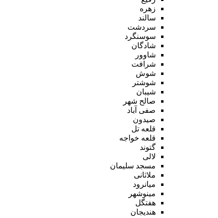
زهره
سالند
سردشت
سوسنگرد
شادگان
شاوور
شرافت
شوش
شوشتر
شیبان
صالح شهر
صفی آباد
صیدون
قلعه تل
قلعه خواجه
گتوند
لالی
مسجد سلیمان
ملاثانی
میانرود
مینوشهر
هفتگل
هندیجان