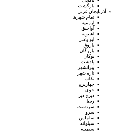
یامچی
بازگشت
آذربایجان غربی
تمام شهر‌ها
ارومیه
آواجیق
اشنویه
ایواوغلی
باروق
بازرگان
بوکان
پلدشت
پیرانشهر
تازه شهر
تکاب
چهاربرج
خوی
دیزج دیز
ربط
سردشت
سرو
سلماس
سیلوانه
سیمینه