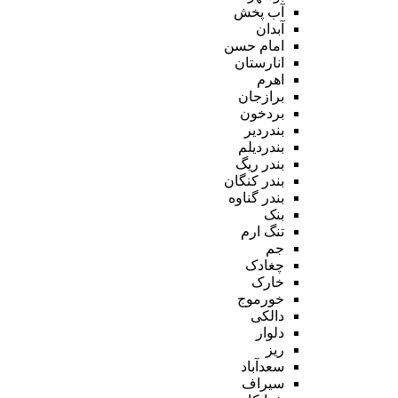
آب پخش
آبدان
امام حسن
انارستان
اهرم
برازجان
بردخون
بندردیر
بندردیلم
بندر ریگ
بندر کنگان
بندر گناوه
بنک
تنگ ارم
جم
چغادک
خارک
خورموج
دالکی
دلوار
ریز
سعدآباد
سیراف