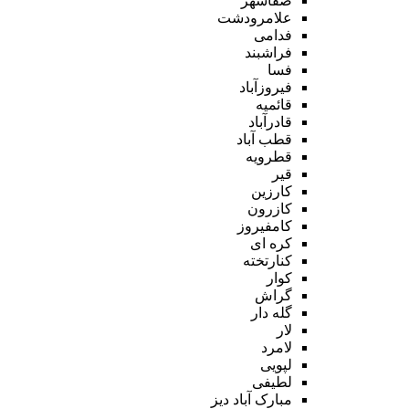
صفاشهر
علامرودشت
فدامی
فراشبند
فسا
فیروزآباد
قائمیه
قادرآباد
قطب آباد
قطرویه
قیر
کارزین
کازرون
کامفیروز
کره ای
کنارتخته
کوار
گراش
گله دار
لار
لامرد
لپویی
لطیفی
مبارک آباد دیز