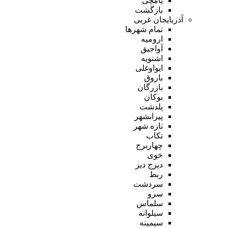
یامچی
بازگشت
آذربایجان غربی
تمام شهر‌ها
ارومیه
آواجیق
اشنویه
ایواوغلی
باروق
بازرگان
بوکان
پلدشت
پیرانشهر
تازه شهر
تکاب
چهاربرج
خوی
دیزج دیز
ربط
سردشت
سرو
سلماس
سیلوانه
سیمینه