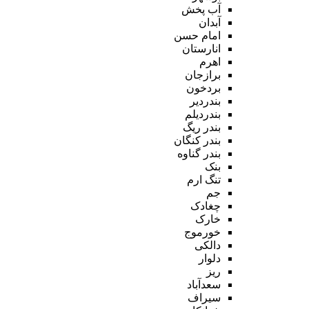
آب پخش
آبدان
امام حسن
انارستان
اهرم
برازجان
بردخون
بندردیر
بندردیلم
بندر ریگ
بندر کنگان
بندر گناوه
بنک
تنگ ارم
جم
چغادک
خارک
خورموج
دالکی
دلوار
ریز
سعدآباد
سیراف