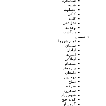
شبانکاره
شنبه
عسلویه
کاکی
کلمه
نخل تقی
وحدتیه
بازگشت
سمنان
تمام شهر‌ها
سمنان
آرادان
امیریه
ایوانکی
بسطام
بیارجمند
دامغان
درجزین
دیباج
سرخه
شاهرود
شهمیرزاد
کلاته خیج
گرمسار