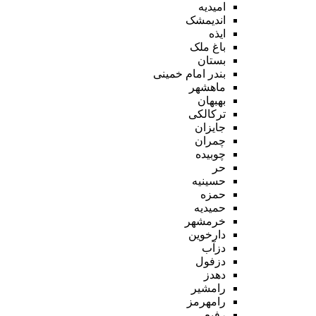
امیدیه
اندیمشک
ایذه
باغ ملک
بستان
بندر امام خمینی
ماهشهر
بهبهان
ترکالکی
جایزان
چمران
چوبیده
حر
حسینیه
حمزه
حمیدیه
خرمشهر
دارخوین
دزآب
دزفول
دهدز
رامشیر
رامهرمز
رفیع