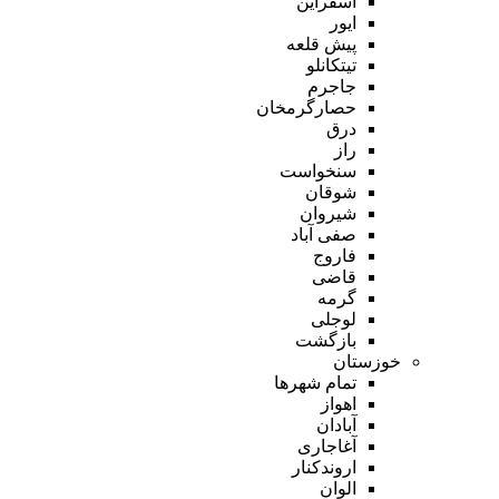
اسفراین
ایور
پیش قلعه
تیتکانلو
جاجرم
حصارگرمخان
درق
راز
سنخواست
شوقان
شیروان
صفی آباد
فاروج
قاضی
گرمه
لوجلی
بازگشت
خوزستان
تمام شهر‌ها
اهواز
آبادان
آغاجاری
اروندکنار
الوان