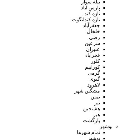
بیله سوار
پارس آباد
تازه کند
تازه کندانگوت
جعفرآباد
خلخال
رضی
سرعین
عنبران
فخرآباد
کلور
کوراییم
گرمی
گیوی
لاهرود
مشگین شهر
نمین
نیر
هشتجین
هیر
بازگشت
بوشهر
تمام شهر‌ها
بوشهر