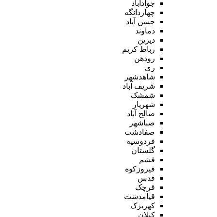
جوادآباد
چهاردانگه
حسن آباد
دماوند
دیزین
رباط کریم
رودهن
ری
شاهدشهر
شریف آباد
شمشک
شهریار
صالح آباد
صباشهر
صفادشت
فردوسیه
گلستان
فشم
فیروزکوه
قدس
قرچک
قیامدشت
کهریزک
کیلان