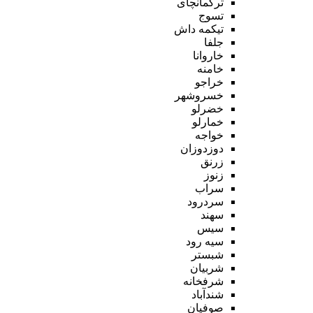
ترکمانچای
تسوج
تیکمه داش
جلفا
خاروانا
خامنه
خراجو
خسروشهر
خضرلو
خمارلو
خواجه
دوزدوزان
زرنق
زنوز
سراب
سردرود
سهند
سیس
سیه رود
شبستر
شربیان
شرفخانه
شندآباد
صوفیان