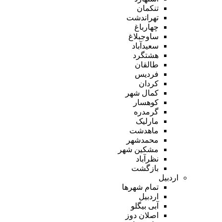
تنکمان
تهراندشت
چهارباغ
ساوجبلاغ
سعیدآباد
هشتگرد
طالقان
فردیس
کردان
کمال شهر
کوهسار
گرمدره
مارلیک
ماهدشت
محمدشهر
مشکین شهر
نظرآباد
بازگشت
اردبیل
تمام شهر‌ها
اردبیل
آبی بیگلو
اصلان دوز