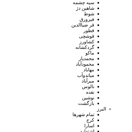
سیه چشمه
شاهین دژ
شوط
فیرورق
قر ضیاالدین
قطور
قوشچی
کشاورز
گردکشانه
ماکو
محمدیار
محمودآباد
مهاباد
میاندوآب
میرآباد
نالوس
نقده
نوشین
بازگشت
البرز
تمام شهر‌ها
کرج
اسارا
اشتهارد