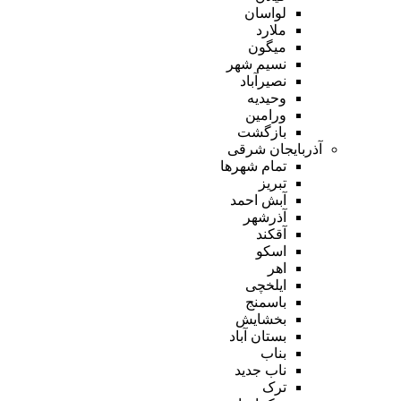
لواسان
ملارد
میگون
نسیم شهر
نصیرآباد
وحیدیه
ورامین
بازگشت
آذربایجان شرقی
تمام شهر‌ها
تبریز
آبش احمد
آذرشهر
آقکند
اسکو
اهر
ایلخچی
باسمنج
بخشایش
بستان آباد
بناب
ناب جدید
ترک