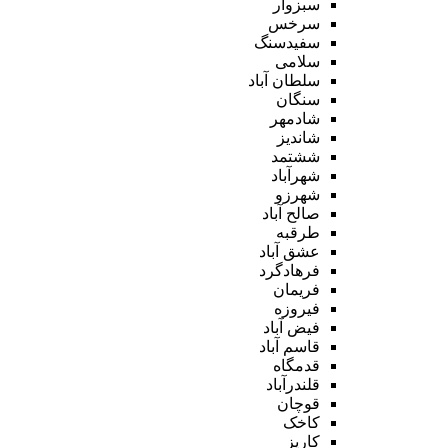
سبزوار
سرخس
سفیدسنگ
سلامی
سلطان آباد
سنگان
شادمهر
شاندیز
ششتمد
شهرآباد
شهرزو
صالح آباد
طرقبه
عشق آباد
فرهادگرد
فریمان
فیروزه
فیض آباد
قاسم آباد
قدمگاه
قلندرآباد
قوچان
کاخک
کاریز