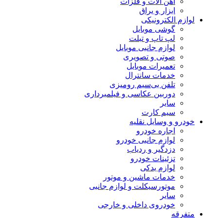
آهن آلات و فلزات
ابزار و یراق
لوازم الکترونیکی
گوشی موبایل
لپ تاپ و تبلت
لوازم جانبی موبایل
صوتی و تصویری
تعمیرات موبایل
خدمات سانترال
تلفن بی‌سیم رومیزی
دوربین عکاسی و فیلمبرداری
سایر
سیم کارت
خودرو و وسایل نقلیه
اجاره خودرو
لوازم جانبی خودرو
دزدگیر و ردیاب
تزئینات خودرو
لوازم یدکی
خدمات ماشین و موتور
موتورسیکلت و لوازم جانبی
سایر
خودروی داخلی و خارجی
متفرقه