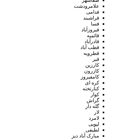
صفاشهر
علامرودشت
فدامی
فراشبند
فسا
فیروزآباد
قائمیه
قادرآباد
قطب آباد
قطرویه
قیر
کارزین
کازرون
کامفیروز
کره ای
کنارتخته
کوار
گراش
گله دار
لار
لامرد
لپویی
لطیفی
مبارک آباد دیز