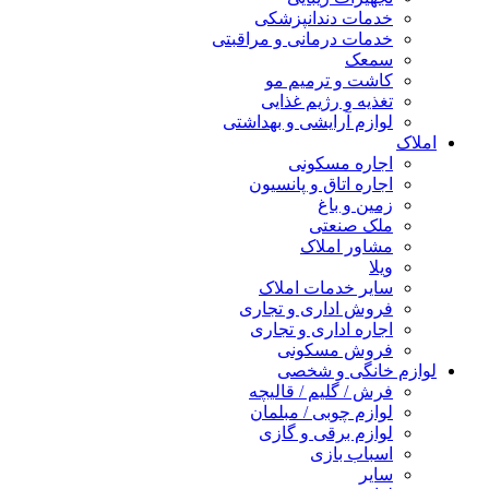
خدمات دندانپزشکی
خدمات درمانی و مراقبتی
سمعک
کاشت و ترمیم مو
تغذیه و رژیم غذایی
لوازم آرایشی و بهداشتی
املاک
اجاره مسکونی
اجاره اتاق و پانسیون
زمین و باغ
ملک صنعتی
مشاور املاک
ویلا
سایر خدمات املاک
فروش اداری و تجاری
اجاره اداری و تجاری
فروش مسکونی
لوازم خانگی و شخصی
فرش / گلیم / قالیچه
لوازم چوبی / مبلمان
لوازم برقی و گازی
اسباب بازی
سایر