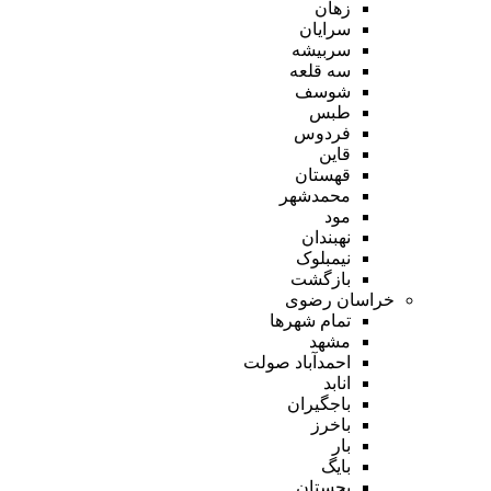
زهان
سرایان
سربیشه
سه قلعه
شوسف
طبس
فردوس
قاین
قهستان
محمدشهر
مود
نهبندان
نیمبلوک
بازگشت
خراسان رضوی
تمام شهر‌ها
مشهد
احمدآباد صولت
انابد
باجگیران
باخرز
بار
بایگ
بجستان