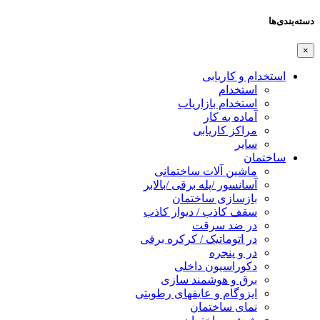
دسته‌بندی‌ها
×
استخدام و کاریابی
استخدام
استخدام بازاریاب
آماده به کار
مراکز کاریابی
سایر
ساختمان
ماشین آلات ساختمانی
آسانسور /پله برقی /بالابر
بازسازی ساختمان
سقف کاذب / دیوار کاذب
در ضد سرقت
در اتوماتیک / کرکره برقی
در و پنجره
دکوراسیون داخلی
برق و هوشمند سازی
ایزوگام و عایقهای رطوبتی
نمای ساختمان