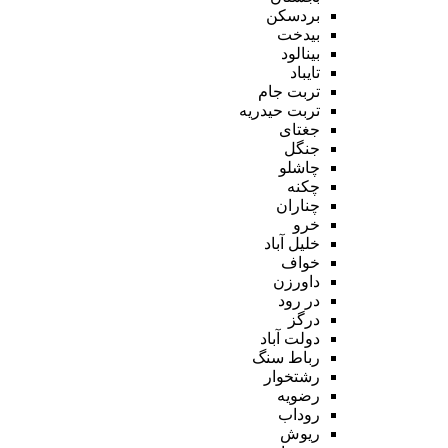
بردسکن
بیدخت
بینالود
تایباد
تربت جام
تربت حیدریه
جغتای
جنگل
چاشلو
چکنه
چناران
خرو
خلیل آباد
خواف
داورزن
در رود
درگز
دولت آباد
رباط سنگ
رشتخوار
رضویه
روداب
ریوش