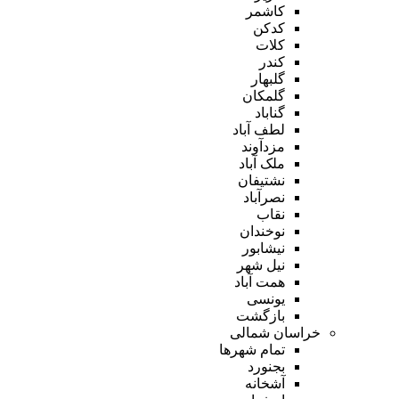
کاشمر
کدکن
کلات
کندر
گلبهار
گلمکان
گناباد
لطف آباد
مزدآوند
ملک آباد
نشتیفان
نصرآباد
نقاب
نوخندان
نیشابور
نیل شهر
همت آباد
یونسی
بازگشت
خراسان شمالی
تمام شهر‌ها
بجنورد
آشخانه