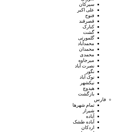
سیرکان
علی اکبر
فنوج
قصرقند
کنارک
گشت
گلمورتی
محمدآباد
محمدان
محمدی
میرجاوه
نصرت آباد
نگور
نوک آباد
نیکشهر
هیدوچ
بازگشت
فارس
تمام شهر‌ها
شیراز
آباده
آباده طشک
اردکان