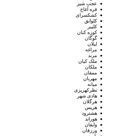
عجب شیر
قره آغاج
کشکسرای
کلوانق
کلیبر
کوزه کنان
گوگان
لیلان
مراغه
مرند
ملک کیان
ملکان
ممقان
مهربان
میانه
نظرکهریزی
هادی شهر
هرگلان
هریس
هشترود
هوراند
وایقان
ورزقان