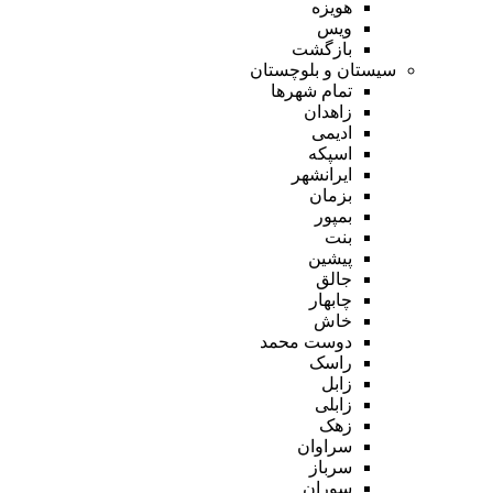
هویزه
ویس
بازگشت
سیستان و بلوچستان
تمام شهر‌ها
زاهدان
ادیمی
اسپکه
ایرانشهر
بزمان
بمپور
بنت
پیشین
جالق
چابهار
خاش
دوست محمد
راسک
زابل
زابلی
زهک
سراوان
سرباز
سوران