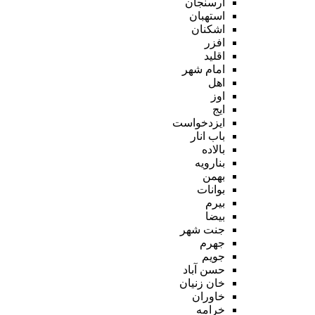
ارسنجان
استهبان
اشکنان
افزر
اقلید
امام شهر
اهل
اوز
ایج
ایزدخواست
باب انار
بالاده
بنارویه
بهمن
بوانات
بیرم
بیضا
جنت شهر
جهرم
جویم
حسن آباد
خان زنیان
خاوران
خرامه