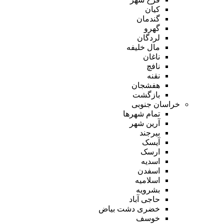
کیان
گندمان
گهرو
لردگان
مال خلیفه
ناغان
نافچ
نقنه
هفشجان
بازگشت
خراسان جنوبی
تمام شهر‌ها
آرین شهر
بیرجند
آیسک
ارسک
اسدیه
اسفدن
اسلامیه
بشرویه
حاجی آباد
خضری دشت بیاض
خوسف