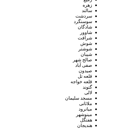
زهره
سالند
سردشت
سوسنگرد
شادگان
شاوور
شرافت
شوش
شوشتر
شیبان
صالح شهر
صفی آباد
صیدون
قلعه تل
قلعه خواجه
گتوند
لالی
مسجد سلیمان
ملاثانی
میانرود
مینوشهر
هفتگل
هندیجان