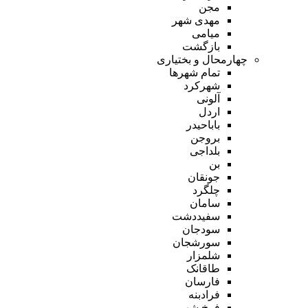
مجن
مهدی شهر
میامی
بازگشت
چهارمحال و بختیاری
تمام شهر‌ها
شهرکرد
آلونی
اردل
باباحیدر
بروجن
بلداجی
بن
جونقان
چلگرد
سامان
سفیددشت
سودجان
سورشجان
شلمزار
طاقانک
فارسان
فرادبنه
فرخ شهر