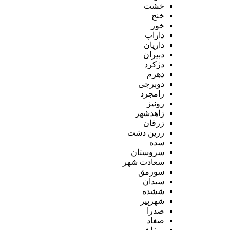
خشت
خنج
خور
داراب
داریان
دبیران
دژکرد
دهرم
دوبرجی
رامجرد
رونیز
زاهدشهر
زرقان
زرین دشت
سده
سروستان
سعادت شهر
سورمق
سیدان
ششده
شهرپیر
صدرا
صغاد