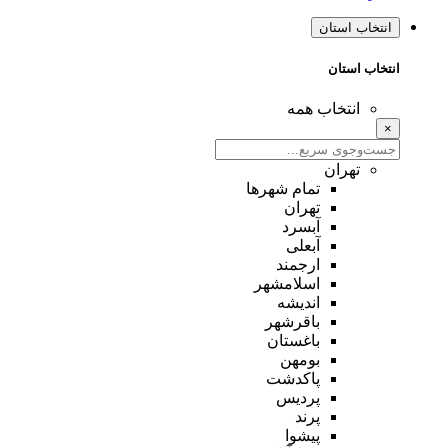
انتخاب استان
انتخاب استان
انتخاب همه
×
تهران
تمام شهر‌ها
تهران
آبسرد
آبعلی
ارجمند
اسلامشهر
اندیشه
باقرشهر
باغستان
بومهن
پاکدشت
پردیس
پرند
پیشوا