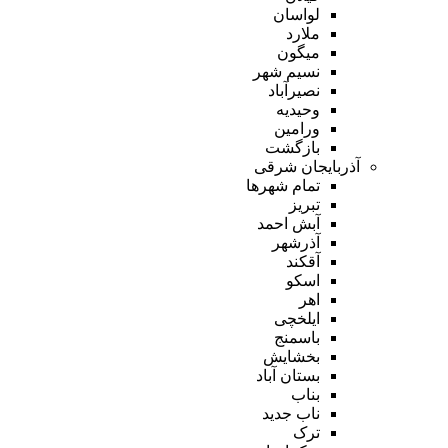
لواسان
ملارد
میگون
نسیم شهر
نصیرآباد
وحیدیه
ورامین
بازگشت
آذربایجان شرقی
تمام شهر‌ها
تبریز
آبش احمد
آذرشهر
آقکند
اسکو
اهر
ایلخچی
باسمنج
بخشایش
بستان آباد
بناب
ناب جدید
ترک