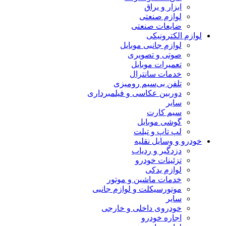
ابزار و یراق
لوازم صنعتی
ضایعات صنعتی
لوازم الکترونیکی
لوازم جانبی موبایل
صوتی و تصویری
تعمیرات موبایل
خدمات سانترال
تلفن بی‌سیم رومیزی
دوربین عکاسی و فیلمبرداری
سایر
سیم کارت
گوشی موبایل
لپ تاپ و تبلت
خودرو و وسایل نقلیه
دزدگیر و ردیاب
تزئینات خودرو
لوازم یدکی
خدمات ماشین و موتور
موتورسیکلت و لوازم جانبی
سایر
خودروی داخلی و خارجی
اجاره خودرو