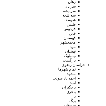
زهان
سرایان
سربیشه
سه قلعه
شوسف
طبس
فردوس
قاین
قهستان
محمدشهر
مود
نهبندان
نیمبلوک
بازگشت
خراسان رضوی
تمام شهر‌ها
مشهد
احمدآباد صولت
انابد
باجگیران
باخرز
بار
بایگ
بجستان