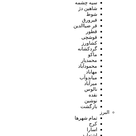
سیه چشمه
شاهین دژ
شوط
فیرورق
قر ضیاالدین
قطور
قوشچی
کشاورز
گردکشانه
ماکو
محمدیار
محمودآباد
مهاباد
میاندوآب
میرآباد
نالوس
نقده
نوشین
بازگشت
البرز
تمام شهر‌ها
کرج
اسارا
اشتهارد