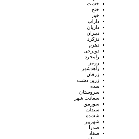
خشت
خنج
خور
داراب
داریان
دبیران
دژکرد
دهرم
دوبرجی
رامجرد
رونیز
زاهدشهر
زرقان
زرین دشت
سده
سروستان
سعادت شهر
سورمق
سیدان
ششده
شهرپیر
صدرا
صغاد