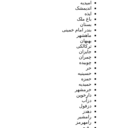
امیدیه
اندیمشک
ایذه
باغ ملک
بستان
بندر امام خمینی
ماهشهر
بهبهان
ترکالکی
جایزان
چمران
چوبیده
حر
حسینیه
حمزه
حمیدیه
خرمشهر
دارخوین
دزآب
دزفول
دهدز
رامشیر
رامهرمز
رفیع