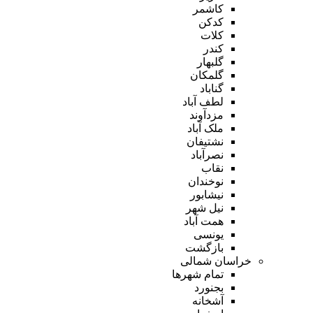
کاشمر
کدکن
کلات
کندر
گلبهار
گلمکان
گناباد
لطف آباد
مزدآوند
ملک آباد
نشتیفان
نصرآباد
نقاب
نوخندان
نیشابور
نیل شهر
همت آباد
یونسی
بازگشت
خراسان شمالی
تمام شهر‌ها
بجنورد
آشخانه