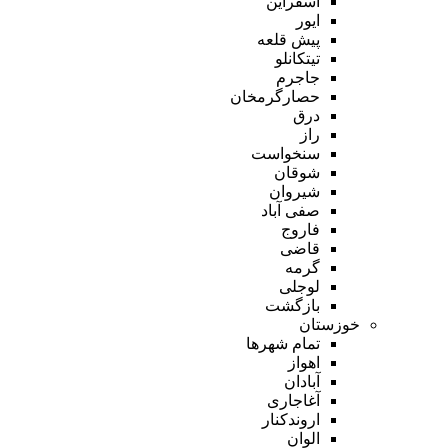
اسفراین
ایور
پیش قلعه
تیتکانلو
جاجرم
حصارگرمخان
درق
راز
سنخواست
شوقان
شیروان
صفی آباد
فاروج
قاضی
گرمه
لوجلی
بازگشت
خوزستان
تمام شهر‌ها
اهواز
آبادان
آغاجاری
اروندکنار
الوان