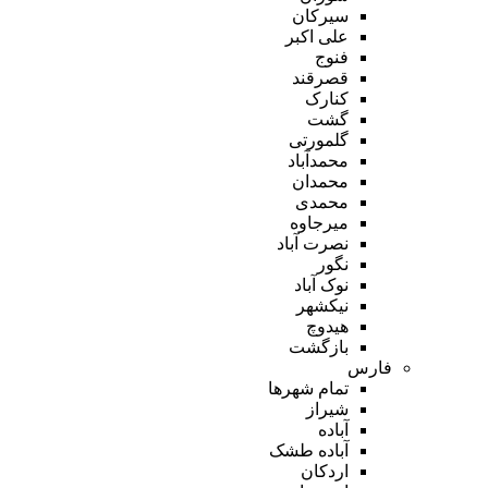
سیرکان
علی اکبر
فنوج
قصرقند
کنارک
گشت
گلمورتی
محمدآباد
محمدان
محمدی
میرجاوه
نصرت آباد
نگور
نوک آباد
نیکشهر
هیدوچ
بازگشت
فارس
تمام شهر‌ها
شیراز
آباده
آباده طشک
اردکان