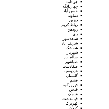
جوادآباد
چهاردانگه
حسن آباد
دماوند
دیزین
رباط کریم
رودهن
ری
شاهدشهر
شریف آباد
شمشک
شهریار
صالح آباد
صباشهر
صفادشت
فردوسیه
گلستان
فشم
فیروزکوه
قدس
قرچک
قیامدشت
کهریزک
کیلان