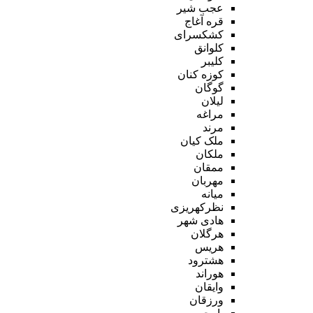
عجب شیر
قره آغاج
کشکسرای
کلوانق
کلیبر
کوزه کنان
گوگان
لیلان
مراغه
مرند
ملک کیان
ملکان
ممقان
مهربان
میانه
نظرکهریزی
هادی شهر
هرگلان
هریس
هشترود
هوراند
وایقان
ورزقان