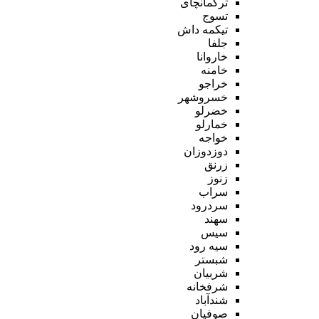
ترکمانچای
تسوج
تیکمه داش
جلفا
خاروانا
خامنه
خراجو
خسروشهر
خضرلو
خمارلو
خواجه
دوزدوزان
زرنق
زنوز
سراب
سردرود
سهند
سیس
سیه رود
شبستر
شربیان
شرفخانه
شندآباد
صوفیان