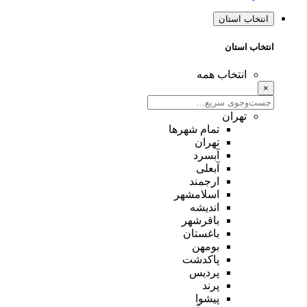
انتخاب استان
انتخاب استان
انتخاب همه
×
تهران
تمام شهر‌ها
تهران
آبسرد
آبعلی
ارجمند
اسلامشهر
اندیشه
باقرشهر
باغستان
بومهن
پاکدشت
پردیس
پرند
پیشوا