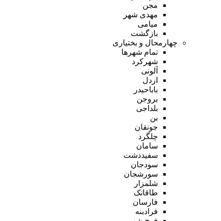
مجن
مهدی شهر
میامی
بازگشت
چهارمحال و بختیاری
تمام شهر‌ها
شهرکرد
آلونی
اردل
باباحیدر
بروجن
بلداجی
بن
جونقان
چلگرد
سامان
سفیددشت
سودجان
سورشجان
شلمزار
طاقانک
فارسان
فرادبنه
فرخ شهر