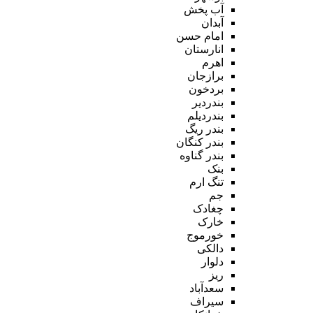
آب پخش
آبدان
امام حسن
انارستان
اهرم
برازجان
بردخون
بندردیر
بندردیلم
بندر ریگ
بندر کنگان
بندر گناوه
بنک
تنگ ارم
جم
چغادک
خارک
خورموج
دالکی
دلوار
ریز
سعدآباد
سیراف