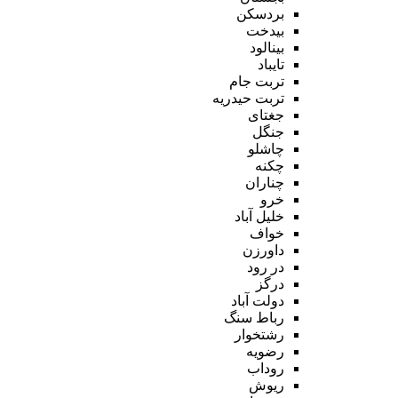
بردسکن
بیدخت
بینالود
تایباد
تربت جام
تربت حیدریه
جغتای
جنگل
چاشلو
چکنه
چناران
خرو
خلیل آباد
خواف
داورزن
در رود
درگز
دولت آباد
رباط سنگ
رشتخوار
رضویه
روداب
ریوش