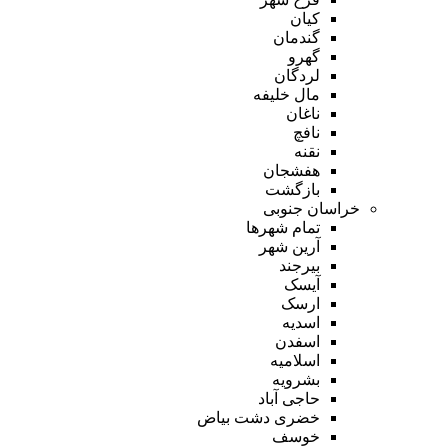
کیان
گندمان
گهرو
لردگان
مال خلیفه
ناغان
نافچ
نقنه
هفشجان
بازگشت
خراسان جنوبی
تمام شهر‌ها
آرین شهر
بیرجند
آیسک
ارسک
اسدیه
اسفدن
اسلامیه
بشرویه
حاجی آباد
خضری دشت بیاض
خوسف