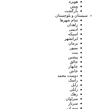
هویزه
ویس
بازگشت
سیستان و بلوچستان
تمام شهر‌ها
زاهدان
ادیمی
اسپکه
ایرانشهر
بزمان
بمپور
بنت
پیشین
جالق
چابهار
خاش
دوست محمد
راسک
زابل
زابلی
زهک
سراوان
سرباز
سوران