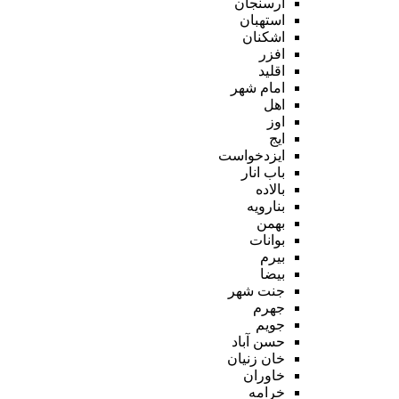
ارسنجان
استهبان
اشکنان
افزر
اقلید
امام شهر
اهل
اوز
ایج
ایزدخواست
باب انار
بالاده
بنارویه
بهمن
بوانات
بیرم
بیضا
جنت شهر
جهرم
جویم
حسن آباد
خان زنیان
خاوران
خرامه