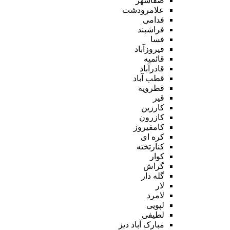
صفاشهر
علامرودشت
فدامی
فراشبند
فسا
فیروزآباد
قائمیه
قادرآباد
قطب آباد
قطرویه
قیر
کارزین
کازرون
کامفیروز
کره ای
کنارتخته
کوار
گراش
گله دار
لار
لامرد
لپویی
لطیفی
مبارک آباد دیز