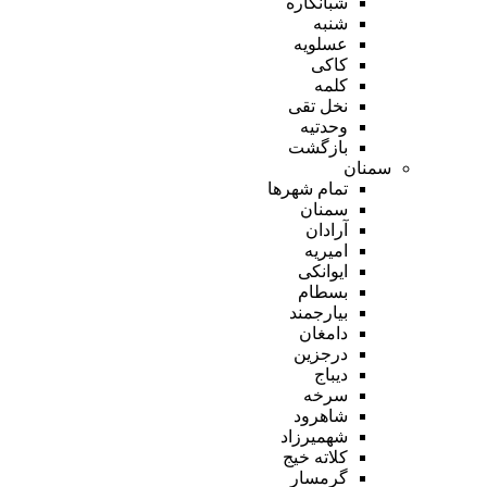
شبانکاره
شنبه
عسلویه
کاکی
کلمه
نخل تقی
وحدتیه
بازگشت
سمنان
تمام شهر‌ها
سمنان
آرادان
امیریه
ایوانکی
بسطام
بیارجمند
دامغان
درجزین
دیباج
سرخه
شاهرود
شهمیرزاد
کلاته خیج
گرمسار