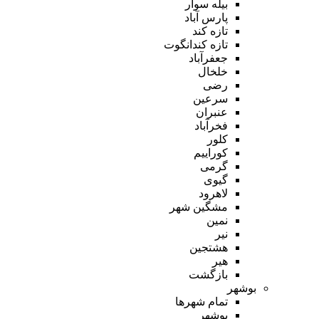
بیله سوار
پارس آباد
تازه کند
تازه کندانگوت
جعفرآباد
خلخال
رضی
سرعین
عنبران
فخرآباد
کلور
کوراییم
گرمی
گیوی
لاهرود
مشگین شهر
نمین
نیر
هشتجین
هیر
بازگشت
بوشهر
تمام شهر‌ها
بوشهر