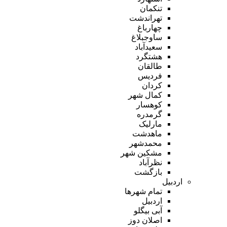
تنکمان
تهراندشت
چهارباغ
ساوجبلاغ
سعیدآباد
هشتگرد
طالقان
فردیس
کردان
کمال شهر
کوهسار
گرمدره
مارلیک
ماهدشت
محمدشهر
مشکین شهر
نظرآباد
بازگشت
اردبیل
تمام شهر‌ها
اردبیل
آبی بیگلو
اصلان دوز