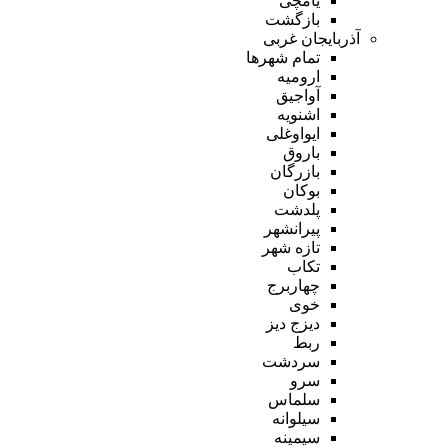
یامچی
بازگشت
آذربایجان غربی
تمام شهر‌ها
ارومیه
آواجیق
اشنویه
ایواوغلی
باروق
بازرگان
بوکان
پلدشت
پیرانشهر
تازه شهر
تکاب
چهاربرج
خوی
دیزج دیز
ربط
سردشت
سرو
سلماس
سیلوانه
سیمینه