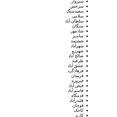
سبزوار
سرخس
سفیدسنگ
سلامی
سلطان آباد
سنگان
شادمهر
شاندیز
ششتمد
شهرآباد
شهرزو
صالح آباد
طرقبه
عشق آباد
فرهادگرد
فریمان
فیروزه
فیض آباد
قاسم آباد
قدمگاه
قلندرآباد
قوچان
کاخک
کاریز