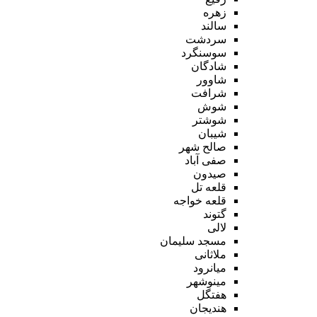
زهره
سالند
سردشت
سوسنگرد
شادگان
شاوور
شرافت
شوش
شوشتر
شیبان
صالح شهر
صفی آباد
صیدون
قلعه تل
قلعه خواجه
گتوند
لالی
مسجد سلیمان
ملاثانی
میانرود
مینوشهر
هفتگل
هندیجان