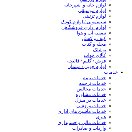
لوازم خانه و آشپزخانه
لوازم موسیقی
لوازم تزئینی
سیسمونی / لوازم کودک
لوازم اداری فروشگاهی
تصفیه آب و هوا
کیف و کفش
مجله و کتاب
پوشاک
کالای خواب
فرش / گلیم / قالیچه
لوازم چوبی / مبلمان
خدمات
خدمات بیمه
خدمات ترجمه
خدمات مجالس
خدمات مشاوره
خدمات در منزل
خدمات ورزشی
خدمات ماشین های اداری
هنری
خدمات مالی و حسابداری
واردات و صادرات