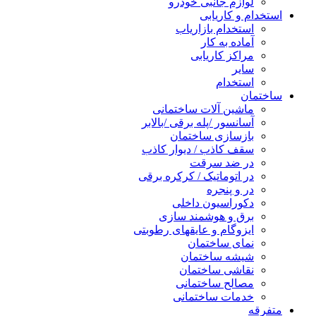
لوازم جانبی خودرو
استخدام و کاریابی
استخدام بازاریاب
آماده به کار
مراکز کاریابی
سایر
استخدام
ساختمان
ماشین آلات ساختمانی
آسانسور /پله برقی /بالابر
بازسازی ساختمان
سقف کاذب / دیوار کاذب
در ضد سرقت
در اتوماتیک / کرکره برقی
در و پنجره
دکوراسیون داخلی
برق و هوشمند سازی
ایزوگام و عایقهای رطوبتی
نمای ساختمان
شیشه ساختمان
نقاشی ساختمان
مصالح ساختمانی
خدمات ساختمانی
متفرقه