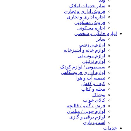
ویلا
سایر خدمات املاک
فروش اداری و تجاری
اجاره اداری و تجاری
فروش مسکونی
اجاره مسکونی
لوازم خانگی و شخصی
سایر
لوازم ورزشی
لوازم خانه و آشپزخانه
لوازم موسیقی
لوازم تزئینی
سیسمونی / لوازم کودک
لوازم اداری فروشگاهی
تصفیه آب و هوا
کیف و کفش
مجله و کتاب
پوشاک
کالای خواب
فرش / گلیم / قالیچه
لوازم چوبی / مبلمان
لوازم برقی و گازی
اسباب بازی
خدمات