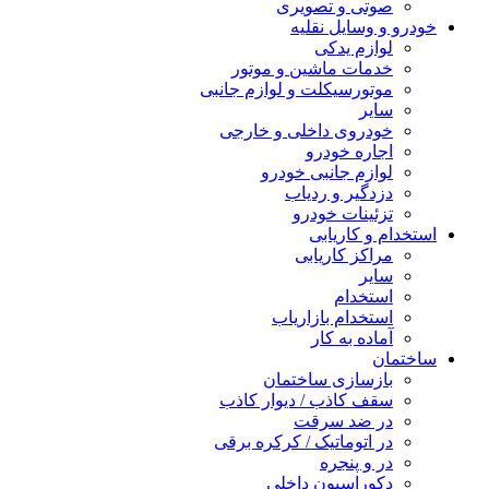
صوتی و تصویری
خودرو و وسایل نقلیه
لوازم یدکی
خدمات ماشین و موتور
موتورسیکلت و لوازم جانبی
سایر
خودروی داخلی و خارجی
اجاره خودرو
لوازم جانبی خودرو
دزدگیر و ردیاب
تزئینات خودرو
استخدام و کاریابی
مراکز کاریابی
سایر
استخدام
استخدام بازاریاب
آماده به کار
ساختمان
بازسازی ساختمان
سقف کاذب / دیوار کاذب
در ضد سرقت
در اتوماتیک / کرکره برقی
در و پنجره
دکوراسیون داخلی