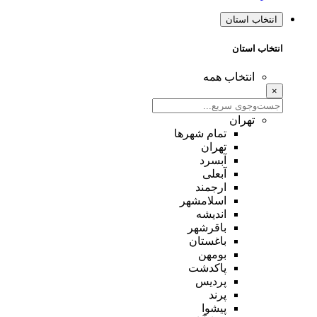
انتخاب استان
انتخاب استان
انتخاب همه
×
تهران
تمام شهر‌ها
تهران
آبسرد
آبعلی
ارجمند
اسلامشهر
اندیشه
باقرشهر
باغستان
بومهن
پاکدشت
پردیس
پرند
پیشوا