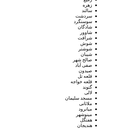
زهره
سالند
سردشت
سوسنگرد
شادگان
شاوور
شرافت
شوش
شوشتر
شیبان
صالح شهر
صفی آباد
صیدون
قلعه تل
قلعه خواجه
گتوند
لالی
مسجد سلیمان
ملاثانی
میانرود
مینوشهر
هفتگل
هندیجان