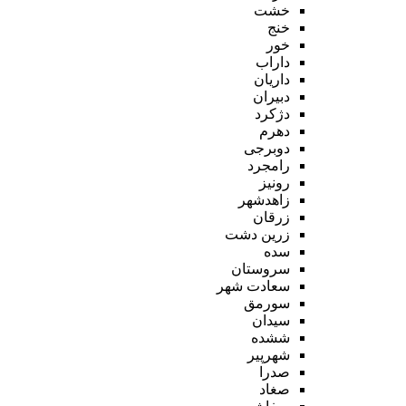
خشت
خنج
خور
داراب
داریان
دبیران
دژکرد
دهرم
دوبرجی
رامجرد
رونیز
زاهدشهر
زرقان
زرین دشت
سده
سروستان
سعادت شهر
سورمق
سیدان
ششده
شهرپیر
صدرا
صغاد