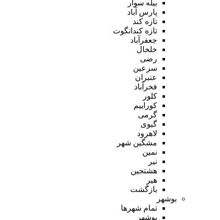
بیله سوار
پارس آباد
تازه کند
تازه کندانگوت
جعفرآباد
خلخال
رضی
سرعین
عنبران
فخرآباد
کلور
کوراییم
گرمی
گیوی
لاهرود
مشگین شهر
نمین
نیر
هشتجین
هیر
بازگشت
بوشهر
تمام شهر‌ها
بوشهر