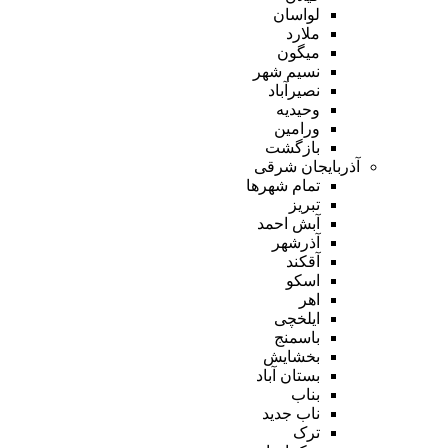
لواسان
ملارد
میگون
نسیم شهر
نصیرآباد
وحیدیه
ورامین
بازگشت
آذربایجان شرقی
تمام شهر‌ها
تبریز
آبش احمد
آذرشهر
آقکند
اسکو
اهر
ایلخچی
باسمنج
بخشایش
بستان آباد
بناب
ناب جدید
ترک