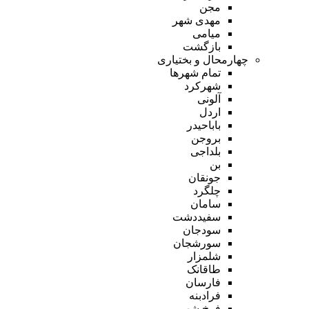
مجن
مهدی شهر
میامی
بازگشت
چهارمحال و بختیاری
تمام شهر‌ها
شهرکرد
آلونی
اردل
باباحیدر
بروجن
بلداجی
بن
جونقان
چلگرد
سامان
سفیددشت
سودجان
سورشجان
شلمزار
طاقانک
فارسان
فرادبنه
فرخ شهر