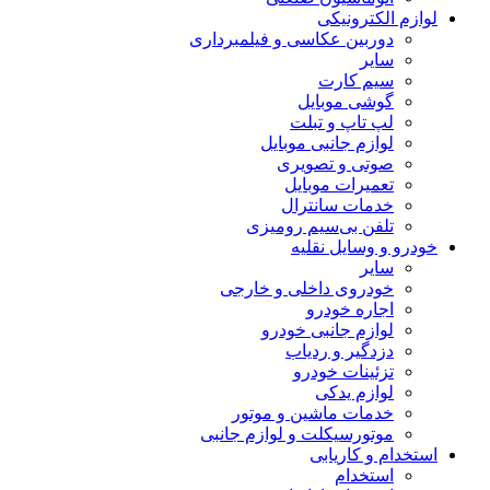
لوازم الکترونیکی
دوربین عکاسی و فیلمبرداری
سایر
سیم کارت
گوشی موبایل
لپ تاپ و تبلت
لوازم جانبی موبایل
صوتی و تصویری
تعمیرات موبایل
خدمات سانترال
تلفن بی‌سیم رومیزی
خودرو و وسایل نقلیه
سایر
خودروی داخلی و خارجی
اجاره خودرو
لوازم جانبی خودرو
دزدگیر و ردیاب
تزئینات خودرو
لوازم یدکی
خدمات ماشین و موتور
موتورسیکلت و لوازم جانبی
استخدام و کاریابی
استخدام