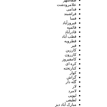
صفاشهر
علامرودشت
فدامی
فراشبند
فسا
فیروزآباد
قائمیه
قادرآباد
قطب آباد
قطرویه
قیر
کارزین
کازرون
کامفیروز
کره ای
کنارتخته
کوار
گراش
گله دار
لار
لامرد
لپویی
لطیفی
مبارک آباد دیز