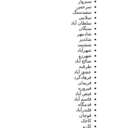
سبزوار
سرخس
سفیدسنگ
سلامی
سلطان آباد
سنگان
شادمهر
شاندیز
ششتمد
شهرآباد
شهرزو
صالح آباد
طرقبه
عشق آباد
فرهادگرد
فریمان
فیروزه
فیض آباد
قاسم آباد
قدمگاه
قلندرآباد
قوچان
کاخک
کاریز