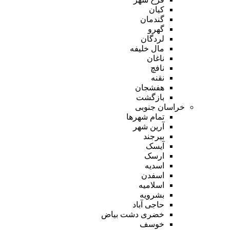
کیان
گندمان
گهرو
لردگان
مال خلیفه
ناغان
نافچ
نقنه
هفشجان
بازگشت
خراسان جنوبی
تمام شهر‌ها
آرین شهر
بیرجند
آیسک
ارسک
اسدیه
اسفدن
اسلامیه
بشرویه
حاجی آباد
خضری دشت بیاض
خوسف