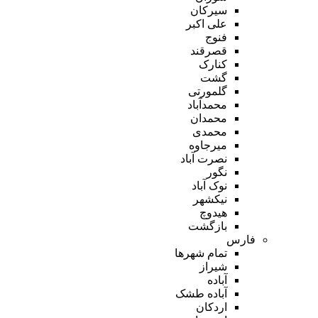
سیرکان
علی اکبر
فنوج
قصرقند
کنارک
گشت
گلمورتی
محمدآباد
محمدان
محمدی
میرجاوه
نصرت آباد
نگور
نوک آباد
نیکشهر
هیدوچ
بازگشت
فارس
تمام شهر‌ها
شیراز
آباده
آباده طشک
اردکان