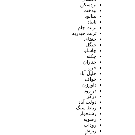
بردسکن
بیدخت
بینالود
تایباد
تربت جام
تربت حیدریه
جغتای
جنگل
چاشلو
چکنه
چناران
خرو
خلیل آباد
خواف
داورزن
در رود
درگز
دولت آباد
رباط سنگ
رشتخوار
رضویه
روداب
ریوش