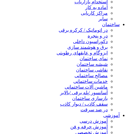
استخدام بازاریاب
آماده به کار
مراکز کاریابی
سایر
ساختمان
در اتوماتیک / کرکره برقی
در و پنجره
دکوراسیون داخلی
برق و هوشمند سازی
ایزوگام و عایقهای رطوبتی
نمای ساختمان
شیشه ساختمان
نقاشی ساختمان
مصالح ساختمانی
خدمات ساختمانی
ماشین آلات ساختمانی
آسانسور /پله برقی /بالابر
بازسازی ساختمان
سقف کاذب / دیوار کاذب
در ضد سرقت
آموزشی
آموزش درسی
آموزش حرفه و فن
آموزش تخصصی