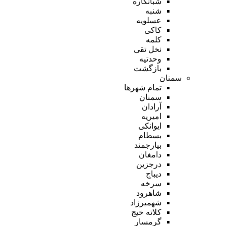
شبانکاره
شنبه
عسلویه
کاکی
کلمه
نخل تقی
وحدتیه
بازگشت
سمنان
تمام شهر‌ها
سمنان
آرادان
امیریه
ایوانکی
بسطام
بیارجمند
دامغان
درجزین
دیباج
سرخه
شاهرود
شهمیرزاد
کلاته خیج
گرمسار