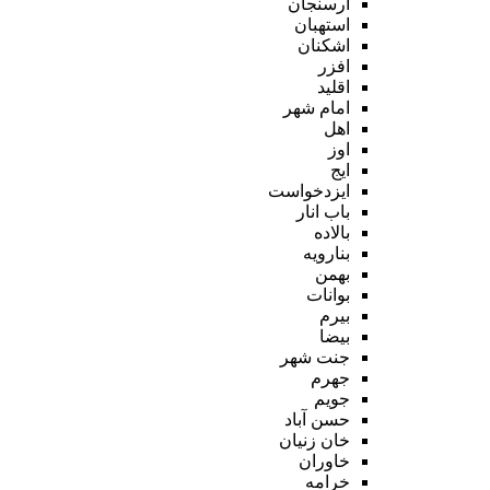
ارسنجان
استهبان
اشکنان
افزر
اقلید
امام شهر
اهل
اوز
ایج
ایزدخواست
باب انار
بالاده
بنارویه
بهمن
بوانات
بیرم
بیضا
جنت شهر
جهرم
جویم
حسن آباد
خان زنیان
خاوران
خرامه