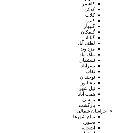
کاشمر
کدکن
کلات
کندر
گلبهار
گلمکان
گناباد
لطف آباد
مزدآوند
ملک آباد
نشتیفان
نصرآباد
نقاب
نوخندان
نیشابور
نیل شهر
همت آباد
یونسی
بازگشت
خراسان شمالی
تمام شهر‌ها
بجنورد
آشخانه