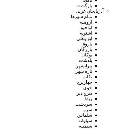
یامچی
بازگشت
آذربایجان غربی
تمام شهر‌ها
ارومیه
آواجیق
اشنویه
ایواوغلی
باروق
بازرگان
بوکان
پلدشت
پیرانشهر
تازه شهر
تکاب
چهاربرج
خوی
دیزج دیز
ربط
سردشت
سرو
سلماس
سیلوانه
سیمینه