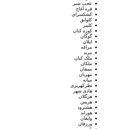
عجب شیر
قره آغاج
کشکسرای
کلوانق
کلیبر
کوزه کنان
گوگان
لیلان
مراغه
مرند
ملک کیان
ملکان
ممقان
مهربان
میانه
نظرکهریزی
هادی شهر
هرگلان
هریس
هشترود
هوراند
وایقان
ورزقان