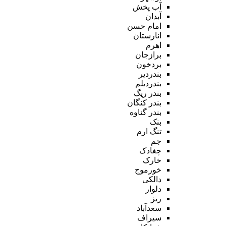
آب پخش
آبدان
امام حسن
انارستان
اهرم
برازجان
بردخون
بندردیر
بندردیلم
بندر ریگ
بندر کنگان
بندر گناوه
بنک
تنگ ارم
جم
چغادک
خارک
خورموج
دالکی
دلوار
ریز
سعدآباد
سیراف