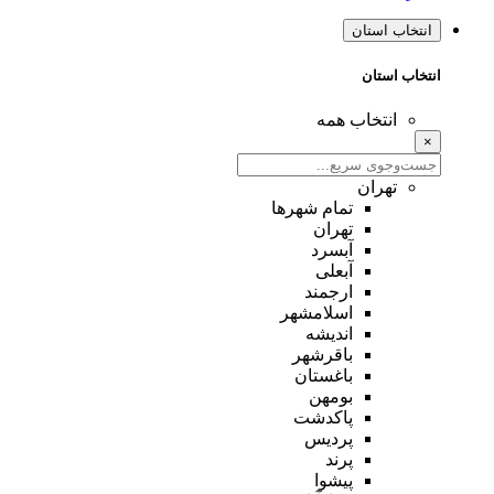
انتخاب استان
انتخاب استان
انتخاب همه
×
تهران
تمام شهر‌ها
تهران
آبسرد
آبعلی
ارجمند
اسلامشهر
اندیشه
باقرشهر
باغستان
بومهن
پاکدشت
پردیس
پرند
پیشوا