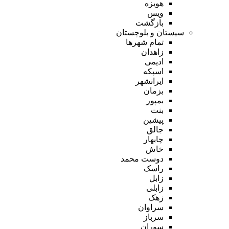
هویزه
ویس
بازگشت
سیستان و بلوچستان
تمام شهر‌ها
زاهدان
ادیمی
اسپکه
ایرانشهر
بزمان
بمپور
بنت
پیشین
جالق
چابهار
خاش
دوست محمد
راسک
زابل
زابلی
زهک
سراوان
سرباز
سوران