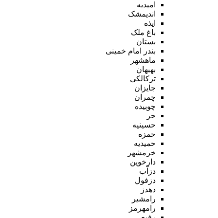
امیدیه
اندیمشک
ایذه
باغ ملک
بستان
بندر امام خمینی
ماهشهر
بهبهان
ترکالکی
جایزان
چمران
چوبیده
حر
حسینیه
حمزه
حمیدیه
خرمشهر
دارخوین
دزآب
دزفول
دهدز
رامشیر
رامهرمز
رفیع