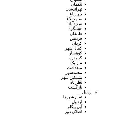
تنکمان
تهراندشت
چهارباغ
ساوجبلاغ
سعیدآباد
هشتگرد
طالقان
فردیس
کردان
کمال شهر
کوهسار
گرمدره
مارلیک
ماهدشت
محمدشهر
مشکین شهر
نظرآباد
بازگشت
اردبیل
تمام شهر‌ها
اردبیل
آبی بیگلو
اصلان دوز