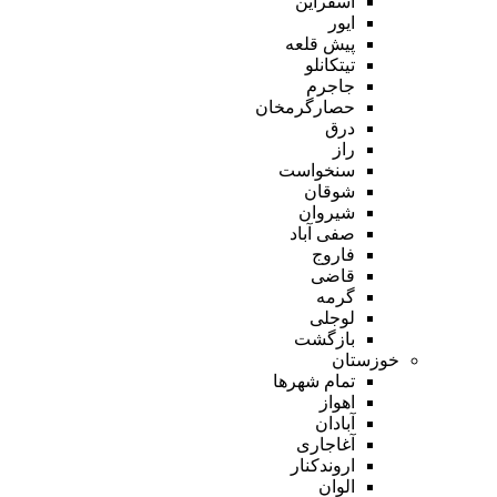
اسفراین
ایور
پیش قلعه
تیتکانلو
جاجرم
حصارگرمخان
درق
راز
سنخواست
شوقان
شیروان
صفی آباد
فاروج
قاضی
گرمه
لوجلی
بازگشت
خوزستان
تمام شهر‌ها
اهواز
آبادان
آغاجاری
اروندکنار
الوان