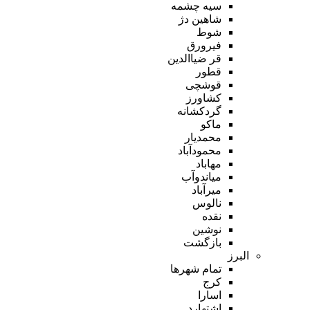
سیه چشمه
شاهین دژ
شوط
فیرورق
قر ضیاالدین
قطور
قوشچی
کشاورز
گردکشانه
ماکو
محمدیار
محمودآباد
مهاباد
میاندوآب
میرآباد
نالوس
نقده
نوشین
بازگشت
البرز
تمام شهر‌ها
کرج
اسارا
اشتهارد