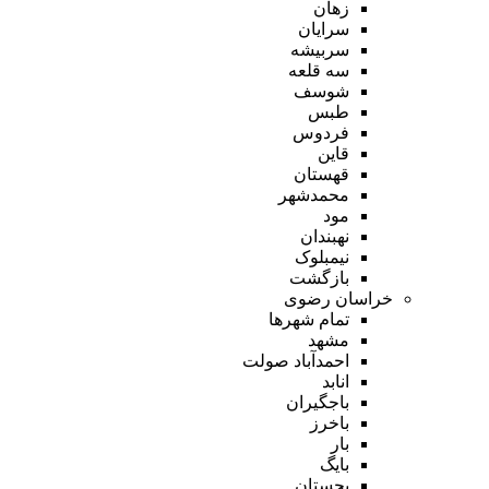
زهان
سرایان
سربیشه
سه قلعه
شوسف
طبس
فردوس
قاین
قهستان
محمدشهر
مود
نهبندان
نیمبلوک
بازگشت
خراسان رضوی
تمام شهر‌ها
مشهد
احمدآباد صولت
انابد
باجگیران
باخرز
بار
بایگ
بجستان