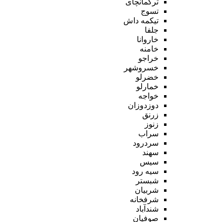
ترکمانچای
تسوج
تیکمه داش
جلفا
خاروانا
خامنه
خراجو
خسروشهر
خضرلو
خمارلو
خواجه
دوزدوزان
زرنق
زنوز
سراب
سردرود
سهند
سیس
سیه رود
شبستر
شربیان
شرفخانه
شندآباد
صوفیان