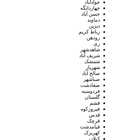
جوادآباد
چهاردانگه
حسن آباد
دماوند
دیزین
رباط کریم
رودهن
ری
شاهدشهر
شریف آباد
شمشک
شهریار
صالح آباد
صباشهر
صفادشت
فردوسیه
گلستان
فشم
فیروزکوه
قدس
قرچک
قیامدشت
کهریزک
کیلان