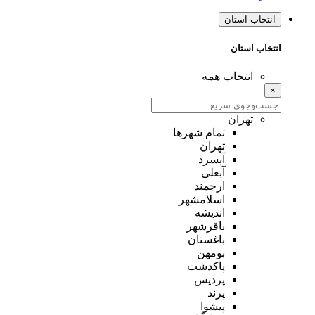
انتخاب استان
انتخاب استان
انتخاب همه
×
تهران
تمام شهر‌ها
تهران
آبسرد
آبعلی
ارجمند
اسلامشهر
اندیشه
باقرشهر
باغستان
بومهن
پاکدشت
پردیس
پرند
پیشوا